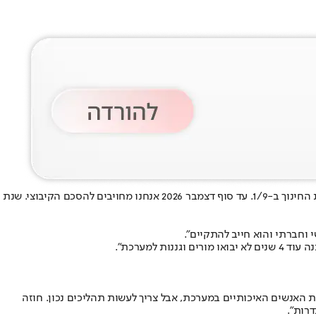
יפה בן דויד, יו"ר הסתדרות המורים, אמרה היום (שלישי) בראיון לנווה דרומי בוועידת איגוד התאגידים העירוניים באילת: "לא הולכים לשביתה במערכת החינוך ב-1/9. עד סוף דצמבר 2026 אנחנו מחויבים להסכם הקיבוצי. שנת
וחברתי והוא חייב להתקיים".
למערכת".
ת האנשים האיכותיים במערכת, אבל צריך לעשות תהליכים נכון. חוזה
רות".