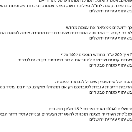
שופינג, אמנות ואוכל: המרכז המתחדש של מזרח י-ם
קפיצה קטנה לחו"ל: טיילת חדשה, מיצגי אמנות, וכיכרות משופצות בהשקעה של 100 מיליון ₪
בשיתוף עיריית ירושלים
כך ירושלים ממציאה את עצמה מחדש
לא רק קודש – המהפכה המודרנית שעוברת י-ם מחזירה אותה לפסגת התי
בשיתוף עיריית ירושלים
איך 200 ש"ח בחודש הופכים ל140 אלף ?
צעדים קטנים שיכולים לסגור את הבור הפנסיוני בין נשים לגברים
בשיתוף מנורה מבטחים
הסוד של איינשטיין שיגדיל לכם את הפנסיה
הריבית דריבית עובדת לטובתכם רק אם תתחילו מוקדם. כך תבנו עתיד בט
בשיתוף מנורה מבטחים
ירושלים 2040: העיר נערכת ל 1.5 מליון תושבים
מנכ"לית העירייה מציגה תוכנית להשארת הצעירים ובניית עתיד הדור הבא
בשיתוף עיריית ירושלים