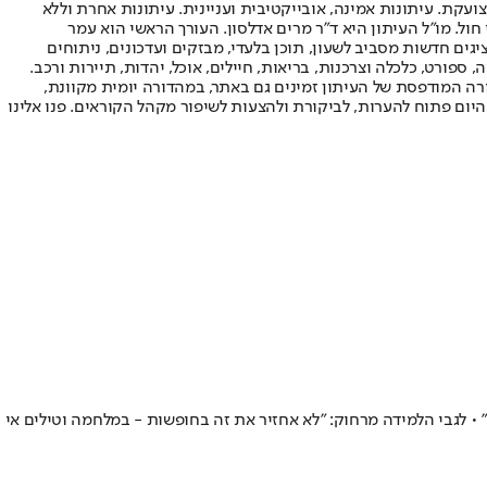
ועקת. עיתונות אמינה, אובייקטיבית ועניינית. עיתונות אחרת וללא
עור החשיפה הגבוה ביותר בימי חול. מו"ל העיתון היא ד"ר מרים אדלסון. העורך הראשי הוא עמר
 והעורך המייסד הוא עמוס רגב. אתרי האינטרנט של "ישראל היום" בעברית ובאנגלית, כמו כן היישומונים (אפליקציות) לאנדרואיד ול-iOS, מציגים חדשות מסביב לשעון, תוכן בלעדי, מבזקים ועדכונים, ניתוחים
, ספורט, כלכלה וצרכנות, בריאות, חיילים, אוכל, יהדות, תיירות ורכב.
דורה המודפסת של העיתון זמינים גם באתר, במהדורה יומית מקוונת,
היום פתוח להערות, לביקורת ולהצעות לשיפור מקהל הקוראים. פנו אלינו
יתה במערכת החינוך ב-1/9 - עד סוף דצמבר 2026 אנחנו מחויבים להסכם הקיבוצי" • לגבי הלמידה מרחוק: "לא אחזיר את זה בחופשות - במלחמה וטילים אי