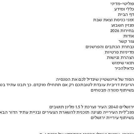
פוליטי-מדיני
כללי ומידע
דף הבית
זמני כניסת וצאת שבת
מגזין השבוע
בחירות 2026
אודות
צור קשר
נבחרת הכתבים והפרשנים
מדיניות פרטיות
הצהרת נגישות
תנאי שימוש
כדאי
להכיר
הסוד של איינשטיין שיגדיל לכם את הפנסיה
הריבית דריבית עובדת לטובתכם רק אם תתחילו מוקדם. כך תבנו עתיד בט
בשיתוף מנורה מבטחים
ירושלים 2040: העיר נערכת ל 1.5 מליון תושבים
מנכ"לית העירייה מציגה תוכנית להשארת הצעירים ובניית עתיד הדור הבא
בשיתוף עיריית ירושלים