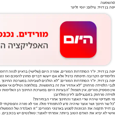
0
השמעה
יפה בן דויד. צילום: יוסי זליגר
הלימודים הקרובה תיפתח כרגיל אלא אם ייעשו דברים מחוץ להסכם ואז נטפ
יפה בן דויד, יו"ר הסתדרות המורים: "לא הולכים לשביתה במערכת החינוך ב-1.9" // ועידת איגוד התאגידים העירוניים ברשויות המקומיות 6
לגבי הלמידה מרחוק: "לא אחזיר את זה בחופשות. במלחמה וטילים אי אפשר
אין מספיק מורים, אין תגמול: "הבעיות היום במערכת החינוך הן האלימות שנכנסה לתוך בתי 
למידה מרחוק בזום,צילום: לירון מולדובן
מי תעדיפי שיהיו שרי האוצר והחינוך אחרי הבחירות?
"כל שר חינוך ושר אוצר שיהיה נדע להתמודד מולו. אני לא מורה והפסקתי לחל
בן דויד תקפה את הכוונות לפגוע בארגוני המורים: "זו האג'נדה של הממשל
אישי לא יביא את האדם הטוב ביותר. אמרתי לאוצר: טאלנטים יש בכוכבים,