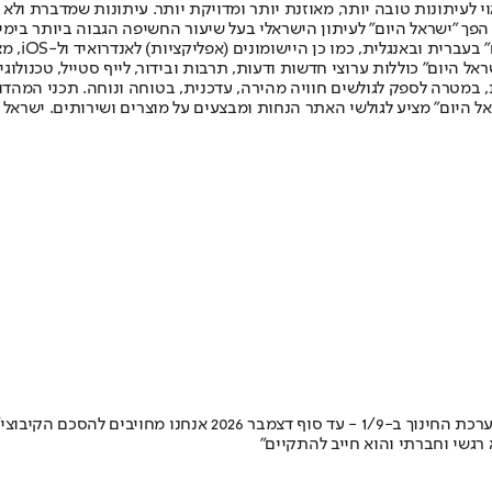
לעיתונות טובה יותר, מאוזנת יותר ומדויקת יותר. עיתונות שמדברת ולא צ
שלום. המהדורה המודפסת הראשונה פורסמה ב-30 ביולי 2007, וב-2010 הפך "ישראל היום" לעיתון הישראלי בעל שי
לחמנוביץ,
ל היום" כוללות ערוצי חדשות ודעות, תרבות ובידור, לייף סטייל, טכנולוגיה
ברית, במטרה לספק לגולשים חוויה מהירה, עדכנית, בטוחה ונוחה. תכני המה
ל היום" מציע לגולשי האתר הנחות ומבצעים על מוצרים ושירותים. ישראל 
יו"ר הסתדרות המורים, אמרה בראיון לנווה דרומי: "לא הולכים לשב
גשי וחברתי והוא חייב להתקיים"