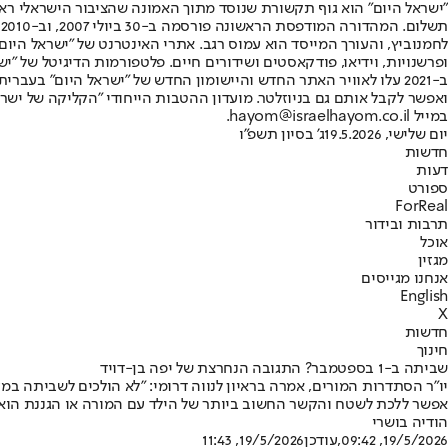
"ישראל היום" הוא גוף תקשורת שנוסד מתוך האמונה שהציבור הישראלי ראוי 
ת
ופרשנויות, וידיאו, פודקאסטים ושידורים חיים. פלטפורמות הדיגיטל של "ישרא
ב-2021 עלו לאוויר האתר החדש והיישומון החדש של "ישראל היום" בע
ואפשר לקבל אותם גם בניוזלטר. מועדון ההטבות הייחודי "הקליקה של ישרא
במייל hayom@israelhayom.co.il.
יום שלישי, 19.5.2026
ג' בסיון תשפ"ו
חדשות
דעות
ספורט
ForReal
תרבות ובידור
אוכל
מגזין
אנחנו מגייסים
English
X
חדשות
חינוך
שביתה ב-1 בספטמבר? התגובה הנחרצת של יפה בן-דויד
אפשר ללכת לשטח והקשר החשוב ביותר של הילד עם המורה או הגננת הוא ר
הודיה בושרי
19/5/2026, 09:42
,עודכן
19/5/2026, 11:43