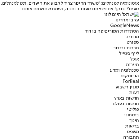
אוטונומיה למנהלים: "משרד החינוך צריך לקבוע את היעדים. תנו למנהלים, 
טעינו? נתקן! אם מצאתם טעות בכתבה, נשמח שתשתפו אותנו
עקבו אחרינו
G
o
o
g
l
e
News
הסתדרות המורים
יפה בן דוד
מדורים
ספורט
תרבות ובידור
לייף סטייל
אוכל
תיירות
טכנולוגיה ומדע
הורוסקופ
ForReal
מגזין השבוע
דעות
חדשות בארץ
חדשות בעולם
פוליטי
ביטחוני
חינוך
בריאות
משפט
תחבורה