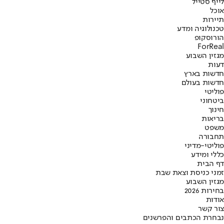
לייף סטייל
אוכל
תיירות
טכנולוגיה ומדע
הורוסקופ
ForReal
מגזין השבוע
דעות
חדשות בארץ
חדשות בעולם
פוליטי
ביטחוני
חינוך
בריאות
משפט
תחבורה
פוליטי-מדיני
כללי ומידע
דף הבית
זמני כניסת וצאת שבת
מגזין השבוע
בחירות 2026
אודות
צור קשר
נבחרת הכתבים והפרשנים