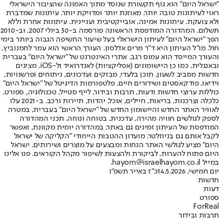
"ישראל היום" הוא גוף תקשורת שנוסד מתוך האמונה שהציבור הישראלי
ראוי לעיתונות טובה יותר, מאוזנת יותר ומדויקת יותר. עיתונות שמדברת
ולא צועקת. עיתונות אמינה, אובייקטיבית ועניינית. עיתונות אחרת וללא
תשלום. המהדורה המודפסת הראשונה פורסמה ב-30 ביולי 2007, וב-2010
הפך "ישראל היום" לעיתון הישראלי בעל שיעור החשיפה הגבוה ביותר בימי
חול. מו"ל העיתון היא ד"ר מרים אדלסון. העורך הראשי הוא עמר לחמנוביץ,
והעורך המייסד הוא עמוס רגב. אתרי האינטרנט של "ישראל היום" בעברית
ובאנגלית, כמו כן היישומונים (אפליקציות) לאנדרואיד ול-iOS, מציגים
חדשות מסביב לשעון, תוכן בלעדי, מבזקים ועדכונים, ניתוחים ופרשנויות,
וידיאו, פודקאסטים ושידורים חיים. פלטפורמות הדיגיטל של "ישראל היום"
כוללות ערוצי חדשות ודעות, תרבות ובידור, לייף סטייל, טכנולוגיה, ספורט,
כלכלה וצרכנות, בריאות, חיילים, אוכל, יהדות, תיירות ורכב. ב-2021 עלו
לאוויר האתר החדש והיישומון החדש של "ישראל היום" בעברית, במטרה
לספק לגולשים חוויה מהירה, עדכנית, בטוחה ונוחה. תכני המהדורה
המודפסת של העיתון זמינים גם באתר, במהדורה יומית מקוונת, ואפשר
לקבל אותם גם בניוזלטר. מועדון ההטבות הייחודי "הקליקה של ישראל
היום" מציע לגולשי האתר הנחות ומבצעים על מוצרים ושירותים. ישראל
היום פתוח להערות, לביקורת ולהצעות לשיפור מקהל הקוראים. פנו אלינו
במייל hayom@israelhayom.co.il.
יום חמישי, 14.5.2026
כ"ז באייר תשפ"ו
חדשות
דעות
ספורט
ForReal
תרבות ובידור