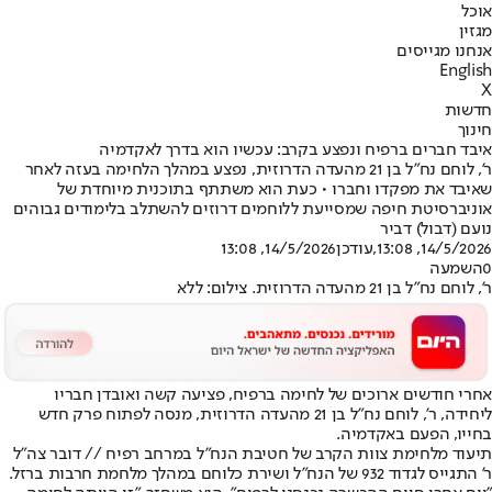
אוכל
מגזין
אנחנו מגייסים
English
X
חדשות
חינוך
איבד חברים ברפיח ונפצע בקרב: עכשיו הוא בדרך לאקדמיה
ר', לוחם נח"ל בן 21 מהעדה הדרוזית, נפצע במהלך הלחימה בעזה לאחר
שאיבד את מפקדו וחברו • כעת הוא משתתף בתוכנית מיוחדת של
אוניברסיטת חיפה שמסייעת ללוחמים דרוזים להשתלב בלימודים גבוהים
נועם (דבול) דביר
14/5/2026, 13:08
,עודכן
14/5/2026, 13:08
0
השמעה
ר', לוחם נח"ל בן 21 מהעדה הדרוזית. צילום: ללא
אחרי חודשים ארוכים של לחימה ברפיח, פציעה קשה ואובדן חבריו
ליחידה, ר', לוחם נח"ל בן 21 מהעדה הדרוזית, מנסה לפתוח פרק חדש
בחייו, הפעם באקדמיה.
תיעוד מלחימת צוות הקרב של חטיבת הנח״ל במרחב רפיח // דובר צה"ל
ר' התגייס לגדוד 932 של הנח"ל ושירת כלוחם במהלך מלחמת חרבות ברזל.