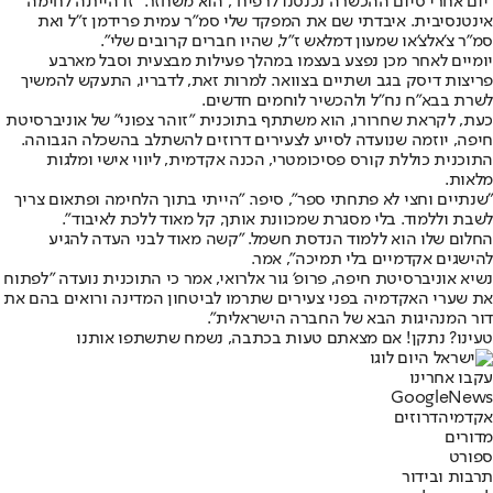
"יום אחרי סיום ההכשרה נכנסנו לרפיח", הוא משחזר. "זו הייתה לחימה
אינטנסיבית. איבדתי שם את המפקד שלי סמ"ר עמית פרידמן ז"ל ואת
סמ"ר צ'אלצ'או שמעון דמלאש ז"ל, שהיו חברים קרובים שלי".
יומיים לאחר מכן נפצע בעצמו במהלך פעילות מבצעית וסבל מארבע
פריצות דיסק בגב ושתיים בצוואר. למרות זאת, לדבריו, התעקש להמשיך
לשרת בבא"ח נח"ל ולהכשיר לוחמים חדשים.
כעת, לקראת שחרורו, הוא משתתף בתוכנית "זוהר צפוני" של אוניברסיטת
חיפה, יוזמה שנועדה לסייע לצעירים דרוזים להשתלב בהשכלה הגבוהה.
התוכנית כוללת קורס פסיכומטרי, הכנה אקדמית, ליווי אישי ומלגות
מלאות.
"שנתיים וחצי לא פתחתי ספר", סיפר. "הייתי בתוך הלחימה ופתאום צריך
לשבת וללמוד. בלי מסגרת שמכוונת אותך, קל מאוד ללכת לאיבוד".
החלום שלו הוא ללמוד הנדסת חשמל. "קשה מאוד לבני העדה להגיע
להישגים אקדמיים בלי תמיכה", אמר.
נשיא אוניברסיטת חיפה, פרופ׳ גור אלרואי, אמר כי התוכנית נועדה "לפתוח
את שערי האקדמיה בפני צעירים שתרמו לביטחון המדינה ורואים בהם את
דור המנהיגות הבא של החברה הישראלית".
טעינו? נתקן! אם מצאתם טעות בכתבה, נשמח שתשתפו אותנו
עקבו אחרינו
G
o
o
g
l
e
News
אקדמיה
דרוזים
מדורים
ספורט
תרבות ובידור