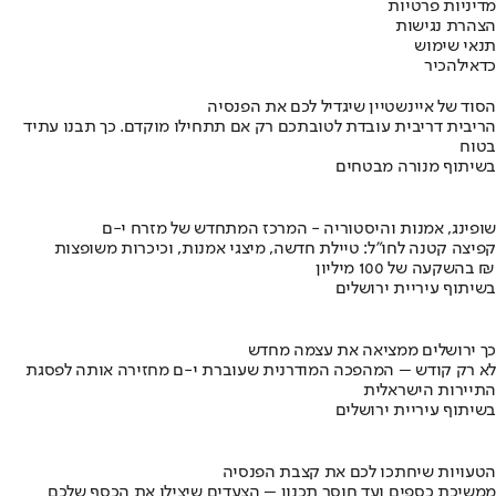
מדיניות פרטיות
הצהרת נגישות
תנאי שימוש
כדאי
להכיר
הסוד של איינשטיין שיגדיל לכם את הפנסיה
הריבית דריבית עובדת לטובתכם רק אם תתחילו מוקדם. כך תבנו עתיד
בטוח
בשיתוף מנורה מבטחים
שופינג, אמנות והיסטוריה - המרכז המתחדש של מזרח י-ם
קפיצה קטנה לחו"ל: טיילת חדשה, מיצגי אמנות, וכיכרות משופצות
בהשקעה של 100 מיליון ₪
בשיתוף עיריית ירושלים
כך ירושלים ממציאה את עצמה מחדש
לא רק קודש – המהפכה המודרנית שעוברת י-ם מחזירה אותה לפסגת
התיירות הישראלית
בשיתוף עיריית ירושלים
הטעויות שיחתכו לכם את קצבת הפנסיה
ממשיכת כספים ועד חוסר תכנון – הצעדים שיצילו את הכסף שלכם