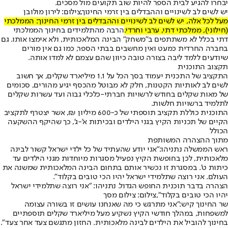
יבחרו להגיע לבית הספר להיות שוב תקועים מול מסכים.
יש לשים לב לשינויים וההבדלים בין זרמי החינוך,צילום: לירון מולובן
מעל לכל אלה, יש לשים לב לשינויים וההבדלים בין זרמי החינוך: הממלכתי
(חילוני), ממלכתי דתי, ערבי וחרדי.
הרבה מהתלמידים בחינוך הממלכתי
דתי בכלל לא משתתפים ב"משחק" הבינה המלאכותית, ולא אימצו אותו. גם
בחברה החרדית כמעט ואין מחשבים בבתי הספר, כמו גם אין מורים
שיודעים ללמד ליבה בצורה טובה כיוון שהם עצמם לא למדו אותה.
תקצוב התוכנית
התקציב של התכנית יעמוד בסך הכל על 1.1 מיליארד שקלים, אך חשוב
לשים לב לאותיות הקטנות, חלק לא מבוטל מהכסף יגיע מהורים, סכומים
של מאות שקלים בחודש לרשויות חברתי-כלכלי גבוה ועד עשרות שקלים
לתלמיד ברשויות חלשות.
התוכנית כוללת תקציב תוספתי של כ-600 מיליון ₪, אשר יצטרף לתקציב
הקיים של תכניות הקיץ בגני הילדים ובכיתות א'-ג', כך שהיקף ההשקעה
הכולל
מתוך ההצהרה המשותפת
ראש הממשלה נתניהו:
"אני יודע שהעתיד של כל ילדי ישראל קשור לבינה
מלאכותית, לכן בחופשת הקיץ נפעיל מסגרות מיוחדות מגני הילדים עד
כיתות ט'. במסגרת זו נכשיר אותם בתחום הבינה המלאכותית שמשנה את
העולם. אני רוצה שתלמידי ישראל יהיו הכי טובים בקלוד".
הצהרה בדבר תוכנית החופש הגדול. נתניהו: "אני רוצה שתלמידי ישראל
יהיו הכי טובים בקלוד",צילום: צילום מסך
שר החינוך קיש:
"אני מתרגש כי מה שאנחנו עושים זו בשורה עצומה
למשפחות, במהלך חודשי הקיץ נשקיע מעל מיליארד שקלים תוספתיים
בחינוך להוביל את הילדים לבינה מלאכותית. החזון מתגשם צעד אחר צעד".