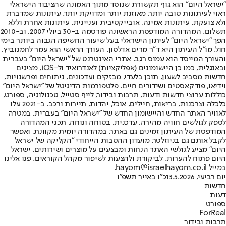
"ישראל היום" הוא גוף תקשורת שנוסד מתוך האמונה שהציבור הישראלי
ראוי לעיתונות טובה יותר, מאוזנת יותר ומדויקת יותר. עיתונות שמדברת
ולא צועקת. עיתונות אמינה, אובייקטיבית ועניינית. עיתונות אחרת וללא
תשלום. המהדורה המודפסת הראשונה פורסמה ב-30 ביולי 2007, וב-2010
הפך "ישראל היום" לעיתון הישראלי בעל שיעור החשיפה הגבוה ביותר בימי
חול. מו"ל העיתון היא ד"ר מרים אדלסון. העורך הראשי הוא עמר לחמנוביץ,
והעורך המייסד הוא עמוס רגב. אתרי האינטרנט של "ישראל היום" בעברית
ובאנגלית, כמו כן היישומונים (אפליקציות) לאנדרואיד ול-iOS, מציגים
חדשות מסביב לשעון, תוכן בלעדי, מבזקים ועדכונים, ניתוחים ופרשנויות,
וידיאו, פודקאסטים ושידורים חיים. פלטפורמות הדיגיטל של "ישראל היום"
כוללות ערוצי חדשות ודעות, תרבות ובידור, לייף סטייל, טכנולוגיה, ספורט,
כלכלה וצרכנות, בריאות, חיילים, אוכל, יהדות, תיירות ורכב. ב-2021 עלו
לאוויר האתר החדש והיישומון החדש של "ישראל היום" בעברית, במטרה
לספק לגולשים חוויה מהירה, עדכנית, בטוחה ונוחה. תכני המהדורה
המודפסת של העיתון זמינים גם באתר, במהדורה יומית מקוונת, ואפשר
לקבל אותם גם בניוזלטר. מועדון ההטבות הייחודי "הקליקה של ישראל
היום" מציע לגולשי האתר הנחות ומבצעים על מוצרים ושירותים. ישראל
היום פתוח להערות, לביקורת ולהצעות לשיפור מקהל הקוראים. פנו אלינו
במייל hayom@israelhayom.co.il.
יום רביעי, 13.5.2026
כ"ו באייר תשפ"ו
חדשות
דעות
ספורט
ForReal
תרבות ובידור