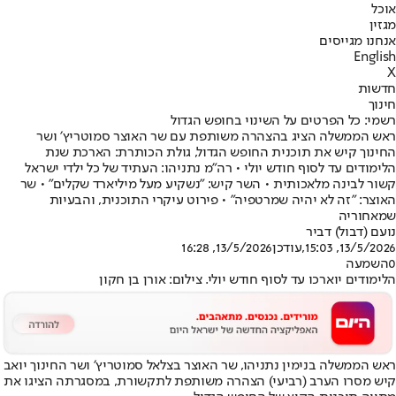
אוכל
מגזין
אנחנו מגייסים
English
X
חדשות
חינוך
רשמי: כל הפרטים על השינוי בחופש הגדול
ראש הממשלה הציג בהצהרה משותפת עם שר האוצר סמוטריץ׳ ושר
החינוך קיש את תוכנית החופש הגדול, גולת הכותרת: הארכת שנת
הלימודים עד לסוף חודש יולי • רה"מ נתניהו: העתיד של כל ילדי ישראל
קשור לבינה מלאכותית • השר קיש: "נשקיע מעל מיליארד שקלים" • שר
האוצר: "זה לא יהיה שמרטפיה" • פירוט עיקרי התוכנית, והבעיות
שמאחוריה
נועם (דבול) דביר
13/5/2026, 15:03
,עודכן
13/5/2026, 16:28
0
השמעה
הלימודים יוארכו עד לסוף חודש יולי. צילום: אורן בן חקון
ראש הממשלה בנימין נתניהו, שר האוצר בצלאל סמוטריץ׳ ושר החינוך יואב
קיש מסרו הערב (רביעי) הצהרה משותפת לתקשורת, במסגרתה הציגו את