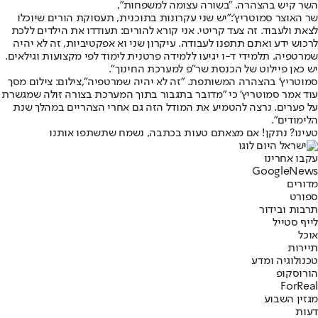
השר קיש בהצהרה. "בשורה עצומה למשפחות",
שר האוצר סמוטריץ':
"יש שני עקרונות בתוכנית, תעסוקת הורים שיוכלו
לצאת ולעבוד. זה צעד קריטי. אני קורא להורים: תעודדו את הילדים ללכת
לרכוש ידע ואתם תתפנו לעבודה. עיקרון שני וא אפקטיביות, זה לא יהיה
שמרטפיה. תלמידי ד-ו יגיעו ללמידה פרטנית לימוד לפי מקצועות וגילאים.
יש כאן פיילוט של הכנסת שר"פ למערכת החינוך".
סמוטריץ' בהצהרה המשותפת. "זה לא יהיה שמרטפיה",צילום: צילום מסך
עוד אמר סמוטריץ' כי "מדובר בתגבור בתוך המערכת בצורה זולה שמגשרת
על פערים. נרצה להטמיע את המודל הזה גם אחרי הצהריים במהלך שנת
הלימודים".
טעינו? נתקן! אם מצאתם טעות בכתבה, נשמח שתשתפו אותנו
עקבו אחרינו
G
o
o
g
l
e
News
מדורים
ספורט
תרבות ובידור
לייף סטייל
אוכל
תיירות
טכנולוגיה ומדע
הורוסקופ
ForReal
מגזין השבוע
דעות