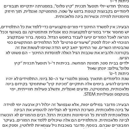
כיתות ד'-ו'
במהלך חודש יולי תופעל תכנית “קיץ פלוס”, במסגרתה יתקיימו תגבורים
לימודיים בקבוצות קטנות בדגש על שפה, מתמטיקה ואנגלית, תוך חיזוק
מיומנויות למידה וכשירות בינה מלאכותית.
הבעיה
: אין למשרד החינוך די מורים מקצועיים כדי ללמד את כל התלמידים,
יש מחסור אדיר במורים למקצועות כמו אנגלית ומתמטיקה גם בשוטף וככל
הנראה לאכל המורים יגיעו לעבוד בחופש הגדול. בנוסף, ברור שבתקציב
הנוכחי לא יוכלו לספק "שיעורים פרטים" לכל התלמידים המתקשים כפי
שהבטיחו השרים. שר החינוך יואב קיש הודה שניסו לעשות את זה
בקורונה ולהביא את שכבות הגיל האלה למוסדות החינוך - הם פשוט לא
הגיעו.
ילדים בבית ספר, תמונת המחשה. בכיתות ד'-ו' תופעל תכנית “קיץ
פלוס”,צילום: יונתן שאול
כיתות ז'-ט'
שנת הלימודים תתארך באופן וולנטרי עד ה-30 ביוני, התלמידים לא יהיו
חייבים להגיע. בימים אלה תתקיים “מכינת קיץ” שתתמקד בקידום בינה
מלאכותית, מתמטיקה, מדעים ואנגלית, ותשלב פעילות חווייתית, ימי
בוטקמפ ופעילויות STEM.
הבעיה
: מדובר במילים יפות, אלא שבפועל זה יכלול רק ארבעה ימי למידה
על בינה מלאכותית. מערכת החינוך לא הצליחה להטמיע את הבינה
המלאוכתית למרות כל הניסיונות ותוכנית הדגל. רבים מהמורים לא הוכשרו
לבינה מלאכותית, והתלמידים הם אלה שיכולים ללמד את המורים, בעיקר
המבוגרים שבהם. בנוסף, מדובר בשכבות גיל עצמאיות לחלוטין, וספק אם