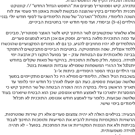
מתווה תוכנית הקיץ של החופש הגדול.
נתניהו, קיש וסמוטריץ' מציגים את "החופש הגדול החדש" // קונטקט
תכנית הלימודים בקיץ שהוצגה מבקשת לשנות באופן חד פעמי את לוח
השנה הלימודי, ותכלול "הארכה" של שנת הלימודים עד לסוף חודש יולי בגני
הילדים (3-6) וביסודי, ועד סוף חודש יוני בחטיבות הביניים.
אלא שלאחר שמקשיבים לשר החינוך קיש ולשר האוצר סמוטריץ', מבינים
עד כמה התוכנית מלאה בחורים, וספק אם אכן תביא לצמצום פערים.
התלמידים לא יהיו מחויבים להגיע, כך גם לא המורים המקצועיים שהוכשרו
ללמד אנגלית, שפה ומתמטיקה. בחטיבות הביניים מתבקשים להתמקד
בבינה מלאכותית עם הבטחות ענק - אך בפועל הוקצו רק ארבעה ימי
למידה. בנוסף, חלק מעלות התוכנית, בהיקף של מאות שקלים בחודש
יתגלגל אל ההורי המשפחות שממילא עובדות ונושאות בנטל.
גני הילדים ובתי הספר היסודיים, כיתות א'-ג'
בשכבות הגיל האלה, הלימודים ממילא היו כל השנים מתקיימים במשך
שלושה שבועות נוספים, כעת הם יפעלו לאורך כל חודש יוני כלומר עד
תאריך הראשון ביולי. במקרה הזה הופרה הבטחה של שר החינוך קיש כי
המסגרות יתארכו עד לאמצע חודש אוגוסט, שכן הוא הבטיח שיוארכו בעוד
שלושה שבועות, כלומר עד לאמצע חודש אוגוסט. התוכנית לא תכלול
לימודים בימי שישי.
הבעיה
: בגילאים האלה לא יהיה צמצום פערים אלא רק שירות שמטרפות,
הרשויות המקומיות צפויות להביא את הסייעות ותומכות החינוך לעבוד
בכיתות ולא את הגננות המקוריות או את המחנכות. בפועל - לא תהיה
למידה משמעותית.