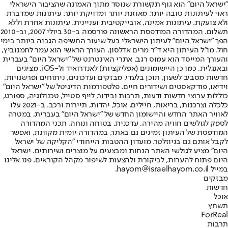
"ישראל היום" הוא גוף תקשורת שנוסד מתוך האמונה שהציבור הישראלי
ראוי לעיתונות טובה יותר, מאוזנת יותר ומדויקת יותר. עיתונות שמדברת
ולא צועקת. עיתונות אמינה, אובייקטיבית ועניינית. עיתונות אחרת וללא
תשלום. המהדורה המודפסת הראשונה פורסמה ב-30 ביולי 2007, וב-2010
הפך "ישראל היום" לעיתון הישראלי בעל שיעור החשיפה הגבוה ביותר בימי
חול. מו"ל העיתון היא ד"ר מרים אדלסון. העורך הראשי הוא עמר לחמנוביץ,
והעורך המייסד הוא עמוס רגב. אתרי האינטרנט של "ישראל היום" בעברית
ובאנגלית, כמו כן היישומונים (אפליקציות) לאנדרואיד ול-iOS, מציגים
חדשות מסביב לשעון, תוכן בלעדי, מבזקים ועדכונים, ניתוחים ופרשנויות,
וידיאו, פודקאסטים ושידורים חיים. פלטפורמות הדיגיטל של "ישראל היום"
כוללות ערוצי חדשות ודעות, תרבות ובידור, לייף סטייל, טכנולוגיה, ספורט,
כלכלה וצרכנות, בריאות, חיילים, אוכל, יהדות, תיירות ורכב. ב-2021 עלו
לאוויר האתר החדש והיישומון החדש של "ישראל היום" בעברית, במטרה
לספק לגולשים חוויה מהירה, עדכנית, בטוחה ונוחה. תכני המהדורה
המודפסת של העיתון זמינים גם באתר, במהדורה יומית מקוונת, ואפשר
לקבל אותם גם בניוזלטר. מועדון ההטבות הייחודי "הקליקה של ישראל
היום" מציע לגולשי האתר הנחות ומבצעים על מוצרים ושירותים. ישראל
היום פתוח להערות, לביקורת ולהצעות לשיפור מקהל הקוראים. פנו אלינו
במייל hayom@israelhayom.co.il.
מבזקים
חדשות
אוכל
תשחץ
ForReal
תרבות