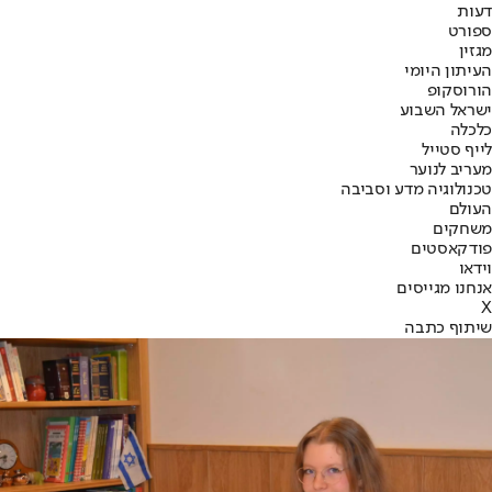
דעות
ספורט
מגזין
העיתון היומי
הורוסקופ
ישראל השבוע
כלכלה
לייף סטייל
מעריב לנוער
טכנולוגיה מדע וסביבה
העולם
משחקים
פודקאסטים
וידאו
אנחנו מגייסים
X
שיתוף כתבה