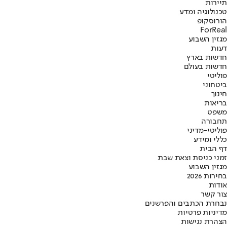
תיירות
טכנולוגיה ומדע
הורוסקופ
ForReal
מגזין השבוע
דעות
חדשות בארץ
חדשות בעולם
פוליטי
ביטחוני
חינוך
בריאות
משפט
תחבורה
פוליטי-מדיני
כללי ומידע
דף הבית
זמני כניסת וצאת שבת
מגזין השבוע
בחירות 2026
אודות
צור קשר
נבחרת הכתבים והפרשנים
מדיניות פרטיות
הצהרת נגישות