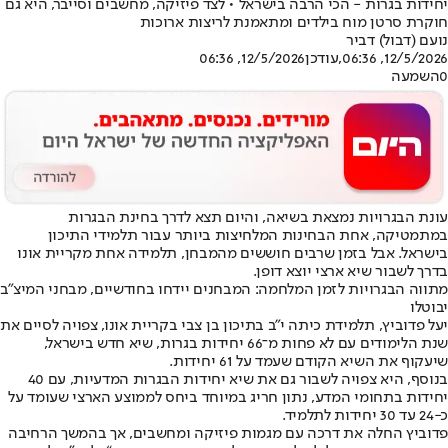
יחידות בגרות - הכי הרבה בישראל • לצד פיזיקה, מחשבים וסייבר, היא גם
חוקרת סרטן מוח בילדים ומתאמנת לריצות ארוכות
נועם (דבול) דביר
12/5/2026, 06:36
,עודכן
12/5/2026, 06:36
0
השמעה
עונת הבגרויות נמצאת בשיאה, והיום תצא לדרך בחינת הבגרות
במתמטיקה, אחת הבחינות המלחיצות ביותר עבור תלמידי התיכון
בישראל. אבל בזמן שרבים חוששים מהמבחן, תלמידה אחת מקריית אונו
בדרך לשבור שיא ארצי יוצא דופן.
מתווה הבגרויות לזמן המלחמה: המבחנים יידחו בחודשיים, מבחני המיצ"ב
יבוטלו
יעל פדוביץ, תלמידת כיתה י"ב בתיכון בן צבי בקריית אונו, צפויה לסיים את
שנת הלימודים עם לא פחות מ־66 יחידות בגרות, שיא חדש בישראל,
שיעקוף את השיא הקודם שעמד על 61 יחידות.
בנוסף, היא צפויה לשבור גם את שיא יחידות הבגרות המדעיות, עם 40
יחידות בתחומי המדע, נתון חריג במיוחד ביחס לממוצע הארצי שעומד על
כ-24 עד 30 יחידות לתלמיד.
פדוביץ החלה את דרכה עם מגמות פיזיקה ומחשבים, אך בהמשך הרחיבה