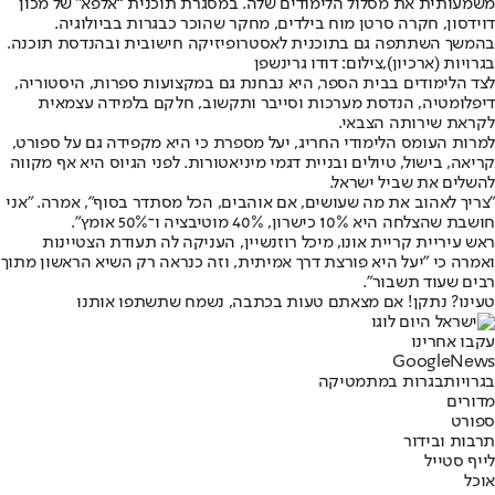
משמעותית את מסלול הלימודים שלה. במסגרת תוכנית “אלפא” של מכון
דוידסון, חקרה סרטן מוח בילדים, מחקר שהוכר כבגרות בביולוגיה.
בהמשך השתתפה גם בתוכנית לאסטרופיזיקה חישובית ובהנדסת תוכנה.
בגרויות (ארכיון),צילום: דודו גרינשפן
לצד הלימודים בבית הספר, היא נבחנת גם במקצועות ספרות, היסטוריה,
דיפלומטיה, הנדסת מערכות וסייבר ותקשוב, חלקם בלמידה עצמאית
לקראת שירותה הצבאי.
למרות העומס הלימודי החריג, יעל מספרת כי היא מקפידה גם על ספורט,
קריאה, בישול, טיולים ובניית דגמי מיניאטורות. לפני הגיוס היא אף מקווה
להשלים את שביל ישראל.
"צריך לאהוב את מה שעושים, אם אוהבים, הכל מסתדר בסוף", אמרה. "אני
חושבת שהצלחה היא 10% כישרון, 40% מוטיבציה ו־50% אומץ".
ראש עיריית קריית אונו, מיכל רוזנשיין, העניקה לה תעודת הצטיינות
ואמרה כי "יעל היא פורצת דרך אמיתית, וזה כנראה רק השיא הראשון מתוך
רבים שעוד תשבור".
טעינו? נתקן! אם מצאתם טעות בכתבה, נשמח שתשתפו אותנו
עקבו אחרינו
G
o
o
g
l
e
News
בגרויות
בגרות במתמטיקה
מדורים
ספורט
תרבות ובידור
לייף סטייל
אוכל