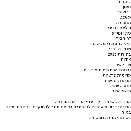
ביטחוני
חינוך
בריאות
משפט
תחבורה
פוליטי-מדיני
כללי ומידע
דף הבית
זמני כניסת וצאת שבת
מגזין השבוע
בחירות 2026
אודות
צור קשר
נבחרת הכתבים והפרשנים
מדיניות פרטיות
הצהרת נגישות
תנאי שימוש
כדאי
להכיר
הסוד של איינשטיין שיגדיל לכם את הפנסיה
הריבית דריבית עובדת לטובתכם רק אם תתחילו מוקדם. כך תבנו עתיד
בטוח
בשיתוף מנורה מבטחים