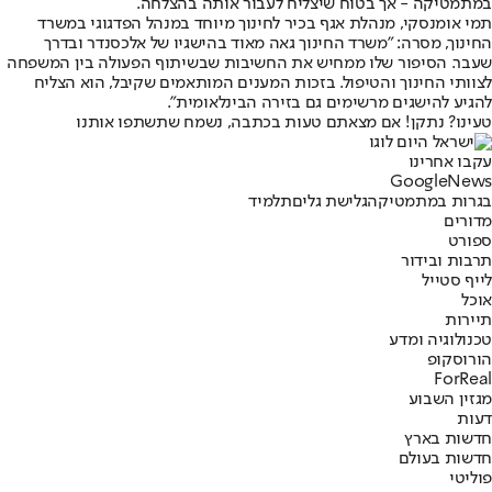
במתמטיקה - אך בטוח שיצליח לעבור אותה בהצלחה.
תמי אומנסקי, מנהלת אגף בכיר לחינוך מיוחד במנהל הפדגוגי במשרד
החינוך, מסרה: "משרד החינוך גאה מאוד בהישגיו של אלכסנדר ובדרך
שעבר. הסיפור שלו ממחיש את החשיבות שבשיתוף הפעולה בין המשפחה
לצוותי החינוך והטיפול. בזכות המענים המותאמים שקיבל, הוא הצליח
להגיע להישגים מרשימים גם בזירה הבינלאומית".
טעינו? נתקן! אם מצאתם טעות בכתבה, נשמח שתשתפו אותנו
עקבו אחרינו
G
o
o
g
l
e
News
בגרות במתמטיקה
גלישת גלים
תלמיד
מדורים
ספורט
תרבות ובידור
לייף סטייל
אוכל
תיירות
טכנולוגיה ומדע
הורוסקופ
ForReal
מגזין השבוע
דעות
חדשות בארץ
חדשות בעולם
פוליטי