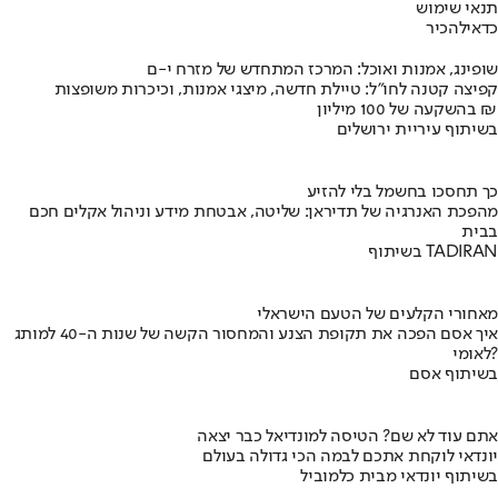
תנאי שימוש
כדאי
להכיר
שופינג, אמנות ואוכל: המרכז המתחדש של מזרח י-ם
קפיצה קטנה לחו"ל: טיילת חדשה, מיצגי אמנות, וכיכרות משופצות
בהשקעה של 100 מיליון ₪
בשיתוף עיריית ירושלים
כך תחסכו בחשמל בלי להזיע
מהפכת האנרגיה של תדיראן: שליטה, אבטחת מידע וניהול אקלים חכם
בבית
בשיתוף TADIRAN
מאחורי הקלעים של הטעם הישראלי
איך אסם הפכה את תקופת הצנע והמחסור הקשה של שנות ה-40 למותג
לאומי?
בשיתוף אסם
אתם עוד לא שם? הטיסה למונדיאל כבר יצאה
יונדאי לוקחת אתכם לבמה הכי גדולה בעולם
בשיתוף יונדאי מבית כלמוביל