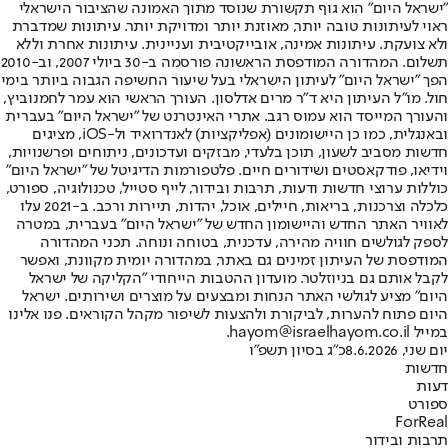
"ישראל היום" הוא גוף תקשורת שנוסד מתוך האמונה שהציבור הישראלי
ראוי לעיתונות טובה יותר, מאוזנת יותר ומדויקת יותר. עיתונות שמדברת
ולא צועקת. עיתונות אמינה, אובייקטיבית ועניינית. עיתונות אחרת וללא
תשלום. המהדורה המודפסת הראשונה פורסמה ב-30 ביולי 2007, וב-2010
הפך "ישראל היום" לעיתון הישראלי בעל שיעור החשיפה הגבוה ביותר בימי
חול. מו"ל העיתון היא ד"ר מרים אדלסון. העורך הראשי הוא עמר לחמנוביץ,
והעורך המייסד הוא עמוס רגב. אתרי האינטרנט של "ישראל היום" בעברית
ובאנגלית, כמו כן היישומונים (אפליקציות) לאנדרואיד ול-iOS, מציגים
חדשות מסביב לשעון, תוכן בלעדי, מבזקים ועדכונים, ניתוחים ופרשנויות,
וידיאו, פודקאסטים ושידורים חיים. פלטפורמות הדיגיטל של "ישראל היום"
כוללות ערוצי חדשות ודעות, תרבות ובידור, לייף סטייל, טכנולוגיה, ספורט,
כלכלה וצרכנות, בריאות, חיילים, אוכל, יהדות, תיירות ורכב. ב-2021 עלו
לאוויר האתר החדש והיישומון החדש של "ישראל היום" בעברית, במטרה
לספק לגולשים חוויה מהירה, עדכנית, בטוחה ונוחה. תכני המהדורה
המודפסת של העיתון זמינים גם באתר, במהדורה יומית מקוונת, ואפשר
לקבל אותם גם בניוזלטר. מועדון ההטבות הייחודי "הקליקה של ישראל
היום" מציע לגולשי האתר הנחות ומבצעים על מוצרים ושירותים. ישראל
היום פתוח להערות, לביקורת ולהצעות לשיפור מקהל הקוראים. פנו אלינו
במייל hayom@israelhayom.co.il.
יום שני, 8.6.2026
כ"ג בסיון תשפ"ו
חדשות
דעות
ספורט
ForReal
תרבות ובידור