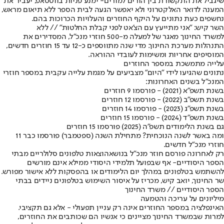
שיגביל את התקשורת בין הורים למורים
- ימנע פניות בווטסאפ, יעביר את
המענה לדואר האלקטרוני ולא יאפשר הגעה לבית הספר ללא תיאום מראש,
נחשפים כעת נתונים על היקף החוזרים והעלויות הכרוכות בהם.
השר קיש: "אני מתייעץ עם הצ'אט לפני קבלת החלטות" // ללא
למשרד החינוך מאגר של למעלה מ-500 חוזרי מנכ"ל, המסדירים את
התנהלות מערכת החינוך. מדי שנה מתווספים כ-12 עד 15 חוזרים חדשים,
המוסיפים אחריות ומשימות לעובדי ההוראה.
עלייה מתמשכת במספר החוזרים
נתונים שהגיעו לידי "היום" מצביעים על מגמת עלייה עקבית במספר חוזרי
המנכ"ל בשנים האחרונות:
בשנת תשפ"א (2021) - פורסמו 9 חוזרים
בשנת תשפ"ב (2022) - פורסמו 12 חוזרים
בשנת תשפ"ג (2023) - פורסמו 14 חוזרים
בשנת תשפ"ד (2024) - פורסמו 15 חוזרים
גם בשנת הלימודים תשפ"ה (2025) פורסמו 15 חוזרים
ומה באשר לשנה הנוכחית? מתחילת השנה (ספטמבר) פורסמו כבר 11
חוזרי מנכ"ל חדשים.
רק לאחרונה פורסם חוזר מנכ"ל בנושא
הוצאות טלפונים סלולריים מבתי
הספר היסודיים
- אף שבפועל תלמידי היסודי ממילא אינם מורשים
להשתמש בטלפונים במהלך יום הלימודים או בהפסקות ללא אישור מפורש.
שר החינוך, יואב קיש, מכריז על איסור השימוש בטלפונים ניידים בבתי
הספר היסודיים // משרד החינוך
מיליונים על עריכה והטמעה
האינפלציה במספר החוזרים אינה רק עניין תפעולי - אלא גם תקציבי.
למרות שבמשרד החינוך מציינים כי אנשיו הם שכותבים את החוזרים,