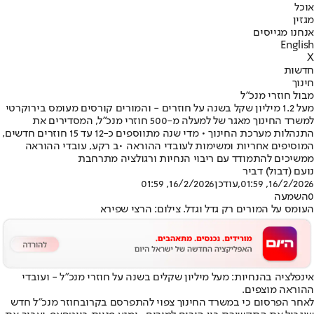
אוכל
מגזין
אנחנו מגייסים
English
X
חדשות
חינוך
מבול חוזרי מנכ"ל
מעל 1.2 מיליון שקל בשנה על חוזרים - והמורים קורסים מעומס בירוקרטי
למשרד החינוך מאגר של למעלה מ-500 חוזרי מנכ"ל, המסדירים את
התנהלות מערכת החינוך • מדי שנה מתווספים כ-12 עד 15 חוזרים חדשים,
המוסיפים אחריות ומשימות לעובדי ההוראה •ב רקע, עובדי ההוראה
ממשיכים להתמודד עם ריבוי הנחיות ורגולציה מתרחבת
נועם (דבול) דביר
16/2/2026, 01:59
,עודכן
16/2/2026, 01:59
0
השמעה
העומס על המורים רק גדל וגדל. צילום: הרצי שפירא
אינפלציה בהנחיות: מעל מיליון שקלים בשנה על חוזרי מנכ"ל - ועובדי
ההוראה מוצפים.
לאחר הפרסום כי במשרד החינוך צפוי להתפרסם בקרוב
חוזר מנכ"ל חדש