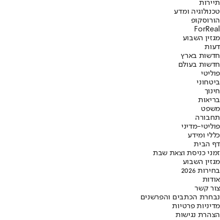
תיירות
טכנולוגיה ומדע
הורוסקופ
ForReal
מגזין השבוע
דעות
חדשות בארץ
חדשות בעולם
פוליטי
ביטחוני
חינוך
בריאות
משפט
תחבורה
פוליטי-מדיני
כללי ומידע
דף הבית
זמני כניסת וצאת שבת
מגזין השבוע
בחירות 2026
אודות
צור קשר
נבחרת הכתבים והפרשנים
מדיניות פרטיות
הצהרת נגישות