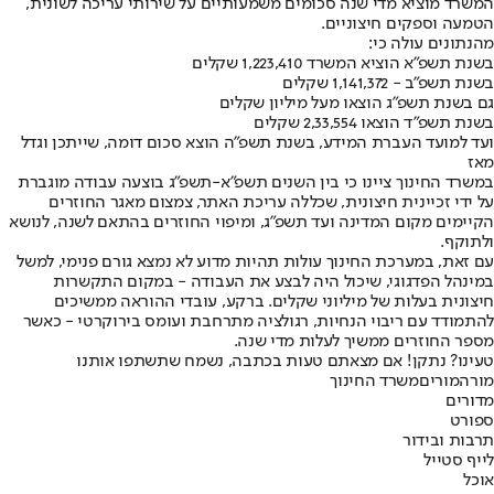
המשרד מוציא מדי שנה סכומים משמעותיים על שירותי עריכה לשונית,
הטמעה וספקים חיצוניים.
מהנתונים עולה כי:
בשנת תשפ"א הוציא המשרד 1,223,410 שקלים
בשנת תשפ"ב - 1,141,372 שקלים
גם בשנת תשפ"ג הוצאו מעל מיליון שקלים
בשנת תשפ"ד הוצאו 2,33,554 שקלים
ועד למועד העברת המידע, בשנת תשפ"ה הוצא סכום דומה, שייתכן וגדל
מאז
במשרד החינוך ציינו כי בין השנים תשפ"א-תשפ"ג בוצעה עבודה מוגברת
על ידי זכיינית חיצונית, שכללה עריכת האתר, צמצום מאגר החוזרים
הקיימים מקום המדינה ועד תשפ"ג, ומיפוי החוזרים בהתאם לשנה, לנושא
ולתוקף.
עם זאת, במערכת החינוך עולות תהיות מדוע לא נמצא גורם פנימי, למשל
במינהל הפדגוגי, שיכול היה לבצע את העבודה - במקום התקשרות
חיצונית בעלות של מיליוני שקלים. ברקע, עובדי ההוראה ממשיכים
להתמודד עם ריבוי הנחיות, רגולציה מתרחבת ועומס בירוקרטי - כאשר
מספר החוזרים ממשיך לעלות מדי שנה.
טעינו? נתקן! אם מצאתם טעות בכתבה, נשמח שתשתפו אותנו
מורה
מורים
משרד החינוך
מדורים
ספורט
תרבות ובידור
לייף סטייל
אוכל