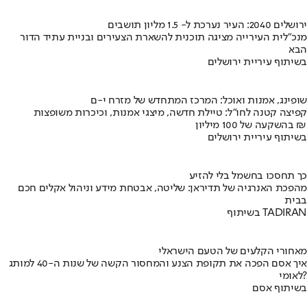
ירושלים 2040: העיר נערכת ל- 1.5 מליון תושבים
מנכ"לית העירייה מציגה תוכנית להשארת הצעירים ובניית עתיד הדור
הבא
בשיתוף עיריית ירושלים
שופינג, אמנות ואוכל: המרכז המתחדש של מזרח י-ם
קפיצה קטנה לחו"ל: טיילת חדשה, מיצגי אמנות, וכיכרות משופצות
בהשקעה של 100 מיליון ₪
בשיתוף עיריית ירושלים
כך תחסכו בחשמל בלי להזיע
מהפכת האנרגיה של תדיראן: שליטה, אבטחת מידע וניהול אקלים חכם
בבית
בשיתוף TADIRAN
מאחורי הקלעים של הטעם הישראלי
איך אסם הפכה את תקופת הצנע והמחסור הקשה של שנות ה-40 למותג
לאומי?
בשיתוף אסם