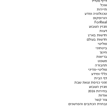
לייף סטייל
אוכל
תיירות
טכנולוגיה ומדע
הורוסקופ
ForReal
מגזין השבוע
דעות
חדשות בארץ
חדשות בעולם
פוליטי
ביטחוני
חינוך
בריאות
משפט
תחבורה
פוליטי-מדיני
כללי ומידע
דף הבית
זמני כניסת וצאת שבת
מגזין השבוע
בחירות 2026
אודות
צור קשר
נבחרת הכתבים והפרשנים