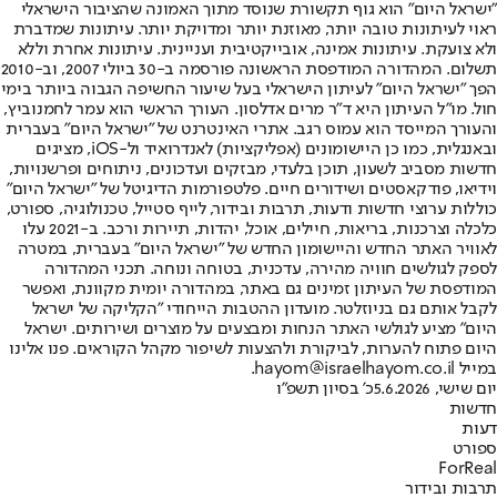
"ישראל היום" הוא גוף תקשורת שנוסד מתוך האמונה שהציבור הישראלי
ראוי לעיתונות טובה יותר, מאוזנת יותר ומדויקת יותר. עיתונות שמדברת
ולא צועקת. עיתונות אמינה, אובייקטיבית ועניינית. עיתונות אחרת וללא
תשלום. המהדורה המודפסת הראשונה פורסמה ב-30 ביולי 2007, וב-2010
הפך "ישראל היום" לעיתון הישראלי בעל שיעור החשיפה הגבוה ביותר בימי
חול. מו"ל העיתון היא ד"ר מרים אדלסון. העורך הראשי הוא עמר לחמנוביץ,
והעורך המייסד הוא עמוס רגב. אתרי האינטרנט של "ישראל היום" בעברית
ובאנגלית, כמו כן היישומונים (אפליקציות) לאנדרואיד ול-iOS, מציגים
חדשות מסביב לשעון, תוכן בלעדי, מבזקים ועדכונים, ניתוחים ופרשנויות,
וידיאו, פודקאסטים ושידורים חיים. פלטפורמות הדיגיטל של "ישראל היום"
כוללות ערוצי חדשות ודעות, תרבות ובידור, לייף סטייל, טכנולוגיה, ספורט,
כלכלה וצרכנות, בריאות, חיילים, אוכל, יהדות, תיירות ורכב. ב-2021 עלו
לאוויר האתר החדש והיישומון החדש של "ישראל היום" בעברית, במטרה
לספק לגולשים חוויה מהירה, עדכנית, בטוחה ונוחה. תכני המהדורה
המודפסת של העיתון זמינים גם באתר, במהדורה יומית מקוונת, ואפשר
לקבל אותם גם בניוזלטר. מועדון ההטבות הייחודי "הקליקה של ישראל
היום" מציע לגולשי האתר הנחות ומבצעים על מוצרים ושירותים. ישראל
היום פתוח להערות, לביקורת ולהצעות לשיפור מקהל הקוראים. פנו אלינו
במייל hayom@israelhayom.co.il.
יום שישי, 5.6.2026
כ' בסיון תשפ"ו
חדשות
דעות
ספורט
ForReal
תרבות ובידור