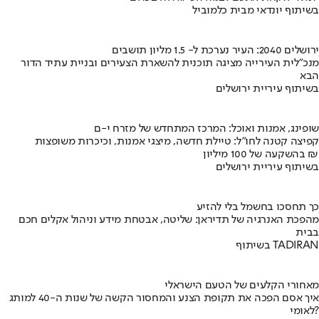
בשיתוף יונדאי מבית כלמוביל
ירושלים 2040: העיר נערכת ל- 1.5 מליון תושבים
מנכ"לית העירייה מציגה תוכנית להשארת הצעירים ובניית עתיד הדור
הבא
בשיתוף עיריית ירושלים
שופינג, אמנות ואוכל: המרכז המתחדש של מזרח י-ם
קפיצה קטנה לחו"ל: טיילת חדשה, מיצגי אמנות, וכיכרות משופצות
בהשקעה של 100 מיליון ₪
בשיתוף עיריית ירושלים
כך תחסכו בחשמל בלי להזיע
מהפכת האנרגיה של תדיראן: שליטה, אבטחת מידע וניהול אקלים חכם
בבית
בשיתוף TADIRAN
מאחורי הקלעים של הטעם הישראלי
איך אסם הפכה את תקופת הצנע והמחסור הקשה של שנות ה-40 למותג
לאומי?