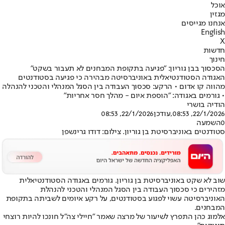
אוכל
מגזין
אנחנו מגייסים
English
X
חדשות
חינוך
הסכסוך בבן גוריון: "פגיעה בתקופת המבחנים לא תעבור בשקט"
האגודה הסטודנטיאלית באוניברסיטה מבהירה כי פגיעה בסטודנטים
מהווה קו אדום • הרקע: סכסוך העבודה בין הסגל המנהלי והטכני להנהלה
• גורמים באגודה: "הוספת איום - מהלך חסר אחריות"
הודיה בושרי
22/1/2026, 08:53
,עודכן
22/1/2026, 08:53
0
השמעה
סטודנטים באוניברסיטת בן גוריון. צילום: דודו גרינשפן
שוב לא שקט ב
אוניברסיטת בן גוריון
. גורמים באגודה הסטודנטיאלית
מזהירים כי סכסוך העבודה בין הסגל המנהלי והטכני להנהלת
האוניברסיטה עשוי לפגוע בסטודנטים, על רקע איומים לשביתה בתקופת
המבחנים.
אלמוג כהן התפרץ לשיעור של מרצה שאמר "חיילי צה"ל חונכו להיות רוצחי