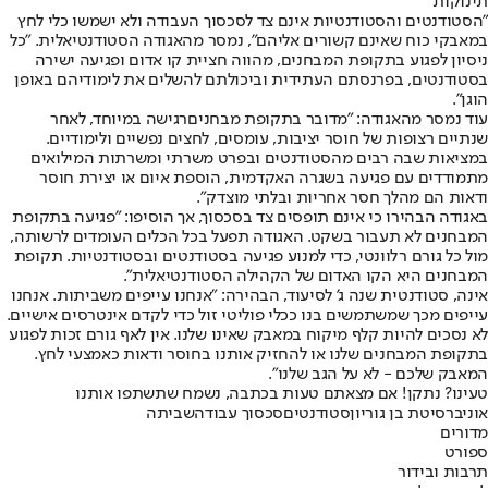
תינוקות"
"הסטודנטים והסטודנטיות אינם צד לסכסוך העבודה ולא ישמשו כלי לחץ
במאבקי כוח שאינם קשורים אליהם", נמסר מהאגודה הסטודנטיאלית. "כל
ניסיון לפגוע בתקופת המבחנים, מהווה חציית קו אדום ופגיעה ישירה
בסטודנטים, בפרנסתם העתידית וביכולתם להשלים את לימודיהם באופן
הוגן".
עוד נמסר מהאגודה: "מדובר ב
תקופת מבחנים
רגישה במיוחד, לאחר
שנתיים רצופות של חוסר יציבות, עומסים, לחצים נפשיים ולימודיים.
במציאות שבה רבים מהסטודנטים ובפרט משרתי ומשרתות המילואים
מתמודדים עם פגיעה בשגרה האקדמית, הוספת איום או יצירת חוסר
ודאות הם מהלך חסר אחריות ובלתי מוצדק".
באגודה הבהירו כי אינם תופסים צד בסכסוך, אך הוסיפו: "פגיעה בתקופת
המבחנים לא תעבור בשקט. האגודה תפעל בכל הכלים העומדים לרשותה,
מול כל גורם רלוונטי, כדי למנוע פגיעה בסטודנטים ובסטודנטיות. תקופת
המבחנים היא הקו האדום של הקהילה הסטודנטיאלית".
אינה, סטודנטית שנה ג' לסיעוד, הבהירה: "אנחנו עייפים משביתות. אנחנו
עייפים מכך שמשתמשים בנו ככלי פוליטי זול כדי לקדם אינטרסים אישיים.
לא נסכים להיות קלף מיקוח במאבק שאינו שלנו. אין לאף גורם זכות לפגוע
בתקופת המבחנים שלנו או להחזיק אותנו בחוסר ודאות כאמצעי לחץ.
המאבק שלכם - לא על הגב שלנו".
טעינו? נתקן! אם מצאתם טעות בכתבה, נשמח שתשתפו אותנו
אוניברסיטת בן גוריון
סטודנטים
סכסוך עבודה
שביתה
מדורים
ספורט
תרבות ובידור