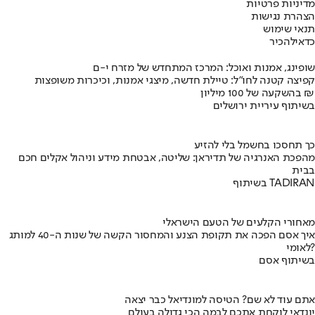
מדיניות פרטיות
הצהרת נגישות
תנאי שימוש
כדאי
להכיר
שופינג, אמנות ואוכל: המרכז המתחדש של מזרח י-ם
קפיצה קטנה לחו"ל: טיילת חדשה, מיצגי אמנות, וכיכרות משופצות
בהשקעה של 100 מיליון ₪
בשיתוף עיריית ירושלים
כך תחסכו בחשמל בלי להזיע
מהפכת האנרגיה של תדיראן: שליטה, אבטחת מידע וניהול אקלים חכם
בבית
בשיתוף TADIRAN
מאחורי הקלעים של הטעם הישראלי
איך אסם הפכה את תקופת הצנע והמחסור הקשה של שנות ה-40 למותג
לאומי?
בשיתוף אסם
אתם עוד לא שם? הטיסה למונדיאל כבר יצאה
יונדאי לוקחת אתכם לבמה הכי גדולה בעולם