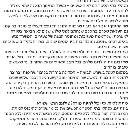
הכישלון כולו של משרד החינוך
מנהלי בתי הספר הם לא האשמים - משרד החינוך הוא זה שלא מצליח
להתמודד עם המחסור בעובדי הוראה, במורים ובגננות. זהו מחסור כמותי
ומחסור איכותי, שבמסגרתו מורים מלמדים מקצועות שלא למדו. למשל -
מורה לספרות מלמדת אנגלית.
שר החינוך יואב קיש. כיבוי שריפות ותוכניות נוצצות,צילום: מיכה בריקמן
גם העלאת שכרם בהסכם שנחתם לפני שלוש שנים לא הביאה בשורה
למערכת, שמדממת מעזיבות ומחוסר הגעה של צעירים. המשרד נגוע
באינטרסים שונים, מאבקי כוח בין אגפים שונים, בעלי תפקידים שעוזבים
ושרים שהתחלפו.
המורים, מצידם, שחוקים ולא מצליחים לטפל בבעיות האלימות. מצד אחד
הם נמצאים בלחץ מדרישות המערכת והביורוקרטיה, ומנגד - מול הורים
שמגבים את הילדים שלהם בכל מצב ומאיימים על המורים עד שאנשים
טובים בורחים.
במקום לטפל בשורש הבעיה - המדינה בוחרת בכיבוי שריפות ובריצה
לתוכניות נוצצות. למשל, שר החינוך יואב קיש, המכהן כבר שלוש שנים
בתפקיד, הבטיח מורות חיילות, אך מספרן במערכת החינוך רק ירד. הוא
הבטיח מורים "טאלנטים" שייכנסו בחוזים אישיים, אך המשרד לא גייס
אותם. הוא גם הבטיח תוכניות להכשרת גננות מחליפות, שלא ידוע מתי
תחל.
כיתת לימוד. מי יכול להיות מורה?,צילום: הרצי שפירא
בינתיים, מנהלי בתי הספר מחפשים את כל מי שמוכן להיכנס לכיתה.
המצב הזה יוצר קבלה ללא סינון מספק, ללא הכשרה אמיתית וללא הבנה
בסיסית בחומר לימודי כמו ספרות ותנ"ך, ובטח אנגלית או מתמטיקה.
במצב הזה כולם נפגעים: התלמידים מקבלים הוראה לא מקצועית,