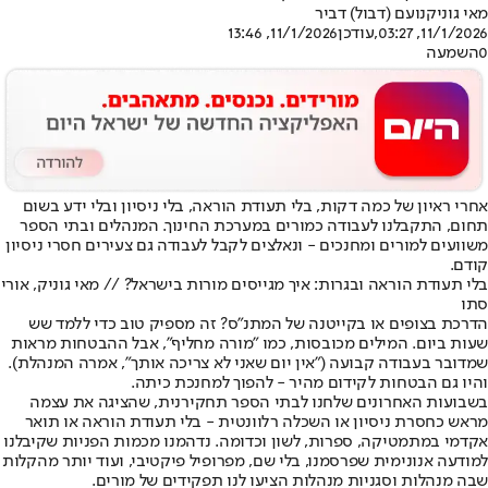
מאי גוניק
נועם (דבול) דביר
11/1/2026, 03:27
,עודכן
11/1/2026, 13:46
0
השמעה
אחרי ראיון של כמה דקות, בלי תעודת הוראה, בלי ניסיון ובלי ידע בשום
תחום, התקבלנו לעבודה כמורים במערכת החינוך. המנהלים ובתי הספר
משוועים למורים ומחנכים - ונאלצים לקבל לעבודה גם צעירים חסרי ניסיון
קודם.
בלי תעודת הוראה ובגרות: איך מגייסים מורות בישראל? // מאי גוניק, אורי
סתו
הדרכת בצופים או בקייטנה של המתנ"ס? זה מספיק טוב כדי ללמד שש
שעות ביום. המילים מכובסות, כמו "מורה מחליף", אבל ההבטחות מראות
שמדובר בעבודה קבועה ("אין יום שאני לא צריכה אותך", אמרה המנהלת).
והיו גם הבטחות לקידום מהיר - להפוך למחנכת כיתה.
בשבועות האחרונים שלחנו לבתי הספר תחקירנית, שהציגה את עצמה
מראש כחסרת ניסיון או השכלה רלוונטית - בלי תעודת הוראה או תואר
אקדמי במתמטיקה, ספרות, לשון וכדומה. נדהמנו מכמות הפניות שקיבלנו
למודעה אנונימית שפרסמנו, בלי שם, מפרופיל פיקטיבי, ועוד יותר מהקלות
שבה מנהלות וסגניות מנהלות הציעו לנו תפקידים של מורים.