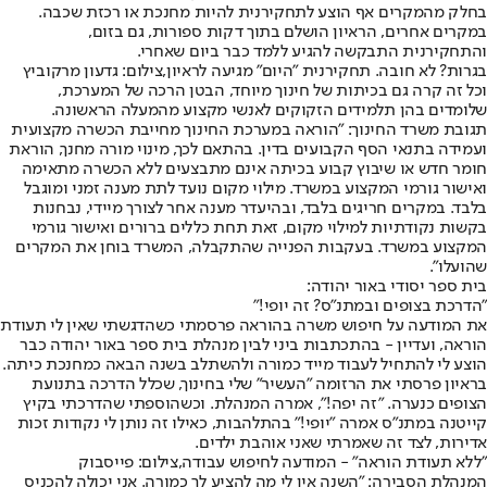
בחלק מהמקרים אף הוצע לתחקירנית להיות מחנכת או רכזת שכבה.
במקרים אחרים, הראיון הושלם בתוך דקות ספורות, גם בזום,
והתחקירנית התבקשה להגיע ללמד כבר ביום שאחרי.
בגרות? לא חובה. תחקירנית "היום" מגיעה לראיון,צילום: גדעון מרקוביץ
וכל זה קרה גם בכיתות של חינוך מיוחד, הבטן הרכה של המערכת,
שלומדים בהן תלמידים הזקוקים לאנשי מקצוע מהמעלה הראשונה.
תגובת משרד החינוך: "הוראה במערכת החינוך מחייבת הכשרה מקצועית
ועמידה בתנאי הסף הקבועים בדין. בהתאם לכך, מינוי מורה מחנך, הוראת
חומר חדש או שיבוץ קבוע בכיתה אינם מתבצעים ללא הכשרה מתאימה
ואישור גורמי המקצוע במשרד. מילוי מקום נועד לתת מענה זמני ומוגבל
בלבד. במקרים חריגים בלבד, ובהיעדר מענה אחר לצורך מיידי, נבחנות
בקשות נקודתיות למילוי מקום, זאת תחת כללים ברורים ואישור גורמי
המקצוע במשרד. בעקבות הפנייה שהתקבלה, המשרד בוחן את המקרים
שהועלו".
בית ספר יסודי באור יהודה:
"הדרכת בצופים ובמתנ"ס? זה יופי!"
את המודעה על חיפוש משרה בהוראה פרסמתי כשהדגשתי שאין לי תעודת
הוראה, ועדיין - בהתכתבות ביני לבין מנהלת בית ספר באור יהודה כבר
הוצע לי להתחיל לעבוד מייד כמורה ולהשתלב בשנה הבאה כמחנכת כיתה.
בראיון פרסתי את הרזומה "העשיר" שלי בחינוך, שכלל הדרכה בתנועת
הצופים כנערה. "זה יפה!", אמרה המנהלת. וכשהוספתי שהדרכתי בקיץ
קייטנה במתנ"ס אמרה "יופי!" בהתלהבות, כאילו זה נותן לי נקודות זכות
אדירות, לצד זה שאמרתי שאני אוהבת ילדים.
"ללא תעודת הוראה" - המודעה לחיפוש עבודה,צילום: פייסבוק
המנהלת הסבירה: "השנה אין לי מה להציע לך כמורה. אני יכולה להכניס