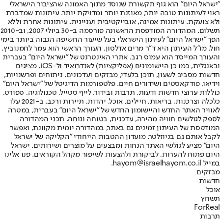
"ישראל היום" הוא גוף תקשורת שנוסד מתוך האמונה שהציבור הישראלי
ראוי לעיתונות טובה יותר, מאוזנת יותר ומדויקת יותר. עיתונות שמדברת
ולא צועקת. עיתונות אמינה, אובייקטיבית ועניינית. עיתונות אחרת וללא
תשלום. המהדורה המודפסת הראשונה פורסמה ב-30 ביולי 2007, וב-2010
הפך "ישראל היום" לעיתון הישראלי בעל שיעור החשיפה הגבוה ביותר בימי
חול. מו"ל העיתון היא ד"ר מרים אדלסון. העורך הראשי הוא עמר לחמנוביץ,
והעורך המייסד הוא עמוס רגב. אתרי האינטרנט של "ישראל היום" בעברית
ובאנגלית, כמו כן היישומונים (אפליקציות) לאנדרואיד ול-iOS, מציגים
חדשות מסביב לשעון, תוכן בלעדי, מבזקים ועדכונים, ניתוחים ופרשנויות,
וידיאו, פודקאסטים ושידורים חיים. פלטפורמות הדיגיטל של "ישראל היום"
כוללות ערוצי חדשות ודעות, תרבות ובידור, לייף סטייל, טכנולוגיה, ספורט,
כלכלה וצרכנות, בריאות, חיילים, אוכל, יהדות, תיירות ורכב. ב-2021 עלו
לאוויר האתר החדש והיישומון החדש של "ישראל היום" בעברית, במטרה
לספק לגולשים חוויה מהירה, עדכנית, בטוחה ונוחה. תכני המהדורה
המודפסת של העיתון זמינים גם באתר, במהדורה יומית מקוונת, ואפשר
לקבל אותם גם בניוזלטר. מועדון ההטבות הייחודי "הקליקה של ישראל
היום" מציע לגולשי האתר הנחות ומבצעים על מוצרים ושירותים. ישראל
היום פתוח להערות, לביקורת ולהצעות לשיפור מקהל הקוראים. פנו אלינו
במייל hayom@israelhayom.co.il.
מבזקים
חדשות
אוכל
תשחץ
ForReal
תרבות