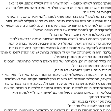
אותך כמורה למילוי מקום - ותמיד צריך מורה למילוי מקום. יש לי כאן
עשרות אנשי צוות, תמיד יש מישהו חולה או נעדר. מהניסיון שלי זה יכול
לקרות גם בכל יום".
ומה בנוגע לשכר? כאן כבר הופתעתי לטובה: "אני אגיד שהשכר השעתי
גבוה אפילו יותר מזה של מורה רגילה, הוא באזור 45 שקלים לשעה, שזה
יפה. יום לפני כן אנחנו יוצרים קשר. היתרון הוא גם לעבוד, וזה גם יאפשר לי
להתקדם איתך לטובת משרה של מורה בשנה הבאה".
"את לא מלמדת - את עוברת על החוברת"
בהמשך השיחה נאמר לי שיש אפשרות שבשנה הבאה כבר אוכל לחנך
כיתה. כדי להמחיש זאת, המנהלת סיפרה שבבית הספר עבדה סייעת
שנכנסה לתפקיד של מחנכת כיתה א' כשהיא מחזיקה בתעודת בגרות
בלבד. היא הוסיפה: "כל עוד יש לך תעודת בגרות יש לנו יכולת להכניס אותך
למערכת, גם כמורה מן המניין בעתיד".
זה בגלל המחסור? "כן, המצוקה של כוח האדם הולידה פתרונות, והבסיס
הוא לפחות תעודת בגרות".
קורות חיים. ניסיון בהוראה? לא חובה,
והנה עוד אבסורד. כששאלתי לגבי לימוד החומר, ועל כך שאין לי תואר באף
מקצוע, המנהלת השיבה: "לא מצפים ממך לעשות הקניה. את לא מלמדת -
את נכנסת לכיתה ועובדת איתם על החוברת". כלומר, מדובר בעוד שיעור
שהתלמידים בו לא לומדים. מנגד, מורה ומחנכת מלמדות חומרים חדשים.
בכל מקרה, בסיום הפגישה נשלחתי עם "שיעורי בית" - לפתוח תיק
במשרד החינוך.
בית ספר יסודי בגבעתיים:
"את באה לעבוד, בלי אחריות"
בבית הספר היסודי בגבעתיים לומדים גם תלמידים אוטיסטים, הזקוקים