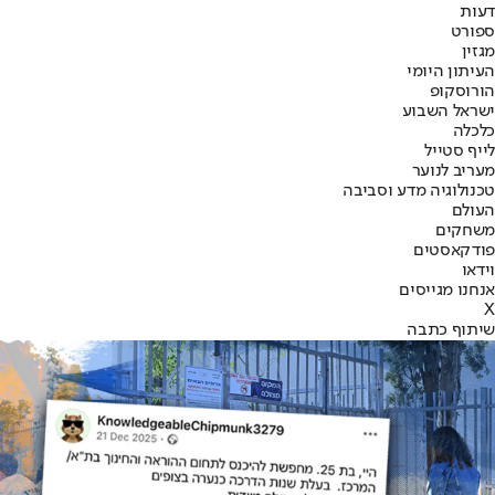
דעות
ספורט
מגזין
העיתון היומי
הורוסקופ
ישראל השבוע
כלכלה
לייף סטייל
מעריב לנוער
טכנולוגיה מדע וסביבה
העולם
משחקים
פודקאסטים
וידאו
אנחנו מגייסים
X
שיתוף כתבה