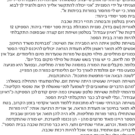
נעניתי על ידי הסגנית: "אני יכולה להתקשר אלייך היום ולהגיד לך לבוא
מחר, כי יש לי מחסור במורות בכיתות א'".
בית ספר יסודי ביהוד:
ראיון בטלפון והבטחה: תהיי רכזת שכבה
לאורית (שם בדוי), סגנית המנהלת בבית ספר יסודי ביהוד, הספיקו 12
דקות של "ראיון עבודה" בטלפון ושיחת זום קצרה שבסופה התקבלתי
להיות מורה בבית הספר.
בשיחת טלפון איתה היא הסבירה את השיטה: "מבחינת משרד החינוך,
אנשים ללא תואר ראשון וללא תעודת הוראה יכולים להיכנס לבתי הספר
כמורים מחליפים, מילוי מקום של מורות שנעדרות מיום הלימודים. אבל אין
לך מה לדאוג, כי יש צורך בשש שעות של מילוי מקום בכל יום".
כלומר, מקבלים את המורה במסווה של מורה מחליפה, ובפועל היא מגיעה
כמעט מדי יום ומלמדת לאורך כל יום הלימודים כמורה מן המניין.
"לשנה הבאה אני מחפשת מחנכת". ההתכתבות,
השיחה השנייה שעשינו היתה שיחת זום, שלהפתעתי התחילה בשאלה:
"מהם הדברים שחשובים לך לשמוע? לפני שאשלח לך את טופסי הקליטה".
נדהמתי לגלות ששיחת טלפון שעשינו כמה ימים קודם לכן הספיקה כ"ראיון
עבודה", ובלי לשים לב כבר התקבלתי לבית הספר.
בשיחה הבהרתי שאני לא מתכוונת ללמוד תואר אקדמי בזמן הקרוב, בטח
לא תואר בחינוך או תעודת הוראה, אך אורית הרגיעה אותי: "היו מורות
שהתחילו בתור מורות מחליפות, ולא היה להן תואר. אך מכיוון שבבית
הספר היינו מאוד מרוצים מהן - הן נכנסו למערכת. יש מורה שהתקדמה
יפה מאוד, וכרגע, אחרי שנתיים וחצי, היא כבר מרכזת שכבה בבית הספר".
לדבריה, אם אתמיד, גם אני אוכל להיות רכזת שכבה.