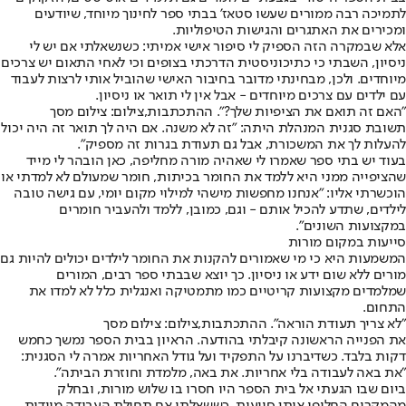
לתמיכה רבה ממורים שעשו סטאז' בבתי ספר לחינוך מיוחד, שיודעים
ומכירים את האתגרים והגישות הטיפוליות.
אלא שבמקרה הזה הספיק לי סיפור אישי אמיתי: כשנשאלתי אם יש לי
ניסיון, השבתי כי כתיכוניסטית הדרכתי בצופים וכי לאחי התאום יש צרכים
מיוחדים. ולכן, מבחינתי מדובר בחיבור האישי שהוביל אותי לרצות לעבוד
עם ילדים עם צרכים מיוחדים - אבל אין לי תואר או ניסיון.
"האם זה תואם את הציפיות שלך?". ההתכתבות,צילום: צילום מסך
תשובת סגנית המנהלת היתה: "זה לא משנה. אם היה לך תואר זה היה יכול
להעלות לך את המשכורת, אבל גם תעודת בגרות זה מספיק".
בעוד יש בתי ספר שאמרו לי שאהיה מורה מחליפה, כאן הובהר לי מייד
שהציפייה ממני היא ללמד את החומר בכיתות, חומר שמעולם לא למדתי או
הוכשרתי אליו: "אנחנו מחפשות מישהי למילוי מקום יומי, עם גישה טובה
לילדים, שתדע להכיל אותם - וגם, כמובן, ללמד ולהעביר חומרים
במקצועות השונים".
סייעות במקום מורות
המשמעות היא כי מי שאמורים להקנות את החומר לילדים יכולים להיות גם
מורים ללא שום ידע או ניסיון. כך יוצא שבבתי ספר רבים, המורים
שמלמדים מקצועות קריטיים כמו מתמטיקה ואנגלית כלל לא למדו את
התחום.
"לא צריך תעודת הוראה". ההתכתבות,צילום: צילום מסך
את הפנייה הראשונה קיבלתי בהודעה. הראיון בבית הספר נמשך כחמש
דקות בלבד. כשדיברנו על התפקיד ועל גודל האחריות אמרה לי הסגנית:
"את באה לעבודה בלי אחריות. את באה, מלמדת וחוזרת הביתה".
ביום שבו הגעתי אל בית הספר היו חסרו בו שלוש מורות, ובחלק
מהמקרים החליפו אותן סייעות. כששאלתי אם תחילת העבודה מיידית,