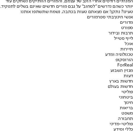
המנהלים רודפים אחרי הזנב של עצמם, והמורים הוותיקים נשחקים עוד
יותר כשהם נדרשים "לסחוב" על גבם מורים חדשים שאינם בשלים לתפקיד.
טעינו? נתקן! אם מצאתם טעות בכתבה, נשמח שתשתפו אותנו
אנשי חינוך
בתי ספר
מורים
מדורים
ספורט
תרבות ובידור
לייף סטייל
אוכל
תיירות
טכנולוגיה ומדע
הורוסקופ
ForReal
מגזין השבוע
דעות
חדשות בארץ
חדשות בעולם
פוליטי
ביטחוני
חינוך
בריאות
משפט
תחבורה
פוליטי-מדיני
כללי ומידע