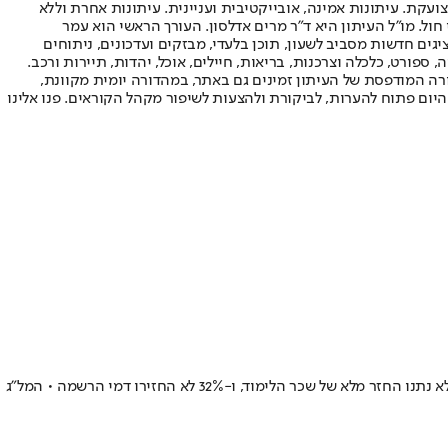
ועקת. עיתונות אמינה, אובייקטיבית ועניינית. עיתונות אחרת וללא
עור החשיפה הגבוה ביותר בימי חול. מו"ל העיתון היא ד"ר מרים אדלסון. העורך הראשי הוא עמר
 והעורך המייסד הוא עמוס רגב. אתרי האינטרנט של "ישראל היום" בעברית ובאנגלית, כמו כן היישומונים (אפליקציות) לאנדרואיד ול-iOS, מציגים חדשות מסביב לשעון, תוכן בלעדי, מבזקים ועדכונים, ניתוחים
, ספורט, כלכלה וצרכנות, בריאות, חיילים, אוכל, יהדות, תיירות ורכב.
דורה המודפסת של העיתון זמינים גם באתר, במהדורה יומית מקוונת,
היום פתוח להערות, לביקורת ולהצעות לשיפור מקהל הקוראים. פנו אלינו
כמעט 1,500 סטודנטים מילואימניקים נשרו, 41% אינם שבעי רצון מהסיוע שקיבלו, ו-45% לא קיבלו ודאות בנוגע להשלמת הלימודים • 12% מהמוסדות לא נתנו החזר מלא של שכר הלימוד, ו-32% לא החזירו דמי הרשמה • המל"ג