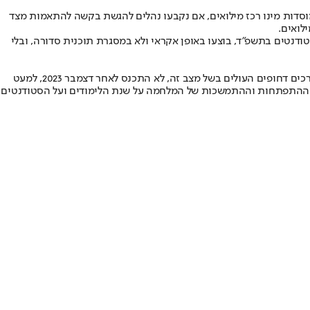
מוסדות מינו רכז מילואים, אם נקבעו נהלים להגשת בקשה להתאמות מצד
לואים.
ת סוף סמסטר ב' של שנת הלימודים התשפ"ד (בחודשים יוני-אוגוסט 2024) על המענה בפועל לסטודנטים בתשפ"ד, בוצעו באופן אקראי ולא במסגרת תוכנית סדורה, ובלי
ובכלל, נמצא כי פורום החירום שהוקם על ידי המל"ג לצורך דיון והמלצה למועצה בנושאים דחופים הקשורים להשכלה הגבוהה בעת המלחמה ובנוגע לצרכים דחופים העולים בשל מצב זה, לא התכנס לאחר דצמבר 2023, למעט
ו בו ההשפעות של ההתפתחות וההתמשכות של המלחמה על שנת הלימודים ועל הסטודנטים