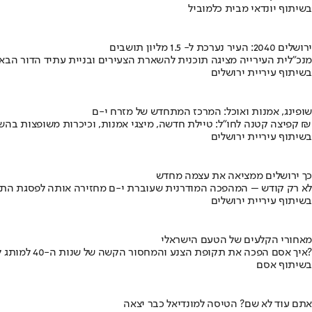
בשיתוף יונדאי מבית כלמוביל
ירושלים 2040: העיר נערכת ל- 1.5 מליון תושבים
מנכ"לית העירייה מציגה תוכנית להשארת הצעירים ובניית עתיד הדור הבא
בשיתוף עיריית ירושלים
שופינג, אמנות ואוכל: המרכז המתחדש של מזרח י-ם
קפיצה קטנה לחו"ל: טיילת חדשה, מיצגי אמנות, וכיכרות משופצות בהשקעה של 100 מיליון ₪
בשיתוף עיריית ירושלים
כך ירושלים ממציאה את עצמה מחדש
לא רק קודש – המהפכה המודרנית שעוברת י-ם מחזירה אותה לפסגת התי
בשיתוף עיריית ירושלים
מאחורי הקלעים של הטעם הישראלי
איך אסם הפכה את תקופת הצנע והמחסור הקשה של שנות ה-40 למותג לאומי?
בשיתוף אסם
אתם עוד לא שם? הטיסה למונדיאל כבר יצאה