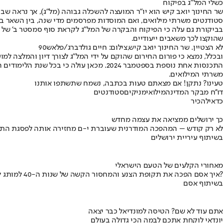
כשלי המל"ג בפיקוח
שר החינוך יואב קיש הוא יו"ר המועצה להשכלה גבוהה (מל"ג), אך נראה ש
סטודנטים משרתי מילואים, ואם המוסדות מפרסמים מדי שנה, בין השאר 
שהוקצו לכך משאבים ייעודיים.
לא הצטיין. שר החינוך יואב קיש,צילום: חיים גולדברג/פלאש90
התכנסות אחת נוספת בספטמבר 2024. מכאן
משרתי המילואים.
טעינו? נתקן! אם מצאתם טעות בכתבה, נשמח שתשתפו אותנו
דו''ח מבקר המדינה
מילואימניקים
סטודנטים
כדאי
להכיר
כך ירושלים ממציאה את עצמה מחדש
לא רק קודש – המהפכה המודרנית שעוברת י-ם מחזירה אותה לפסגת התי
בשיתוף עיריית ירושלים
מאחורי הקלעים של הטעם הישראלי
איך אסם הפכה את תקופת הצנע והמחסור הקשה של שנות ה-40 למותג לאומי?
בשיתוף אסם
אתם עוד לא שם? הטיסה למונדיאל כבר יצאה
יונדאי לוקחת אתכם לבמה הכי גדולה בעולם