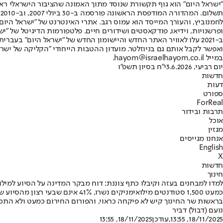
"ישראל היום" הוא גוף תקשורת שנוסד מתוך האמונה שהציבור הישראלי ראוי 
ת
ופרשנויות, וידיאו, פודקאסטים ושידורים חיים. פלטפורמות הדיגיטל של "ישרא
ב-2021 עלו לאוויר האתר החדש והיישומון החדש של "ישראל היום" בע
ואפשר לקבל אותם גם בניוזלטר. מועדון ההטבות הייחודי "הקליקה של ישרא
במייל hayom@israelhayom.co.il.
יום רביעי, 3.6.2026
י"ח בסיון תשפ"ו
חדשות
דעות
ספורט
ForReal
תרבות ובידור
אוכל
מגזין
אנחנו מגייסים
English
X
חדשות
חינוך
למדו למבחנים בעזה וקיבלו כתף צוננת: דוח מבקר המדינה על הסיוע למיל
בראשות שר החינוך קיש לא פיקחה כראוי, והפורום החירום כמעט ולא התכ
נועם (דבול) דביר
18/11/2025, 13:55
,עודכן
18/11/2025, 13:55