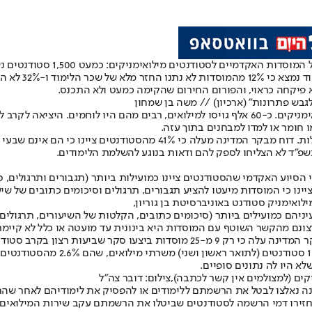
עוד נמצא כ
א פיקחה כראוי, והפורום החירום שהקימה כמעט ולא התכנס.
גבש פתרונות" (ארכיון) // משה בן שמחון
טבח שבעה באוקטובר 2023 הביא לגיוס נרחב של צעירים, רבים מהם מילואימניקים. כ-60 אלף גויסו למ
 חומר או למדו למבחנים בתוך עזה.
מה הם קיבלו בתמורה? מבחינתם כתף צוננת מצד האוניברסיטאות והמכללות. ד
 הסיוע האקדמי שהסטודנטים ציינו כמועילות ביותר (תגבורים ותרגולים, ס
ינו כי המוסדות מיעטו להציע תגבורים, תרגולים וסיכומים כתובים של שיע
לואימניק סטודנט באוניברסיטת בן גוריון,
ו בעיניהם כמועילים ביותר (סיכומים כתובים, הקלטות של השיעורים, תרגול
צון בקרב סטודנטים משרתי מילואים.
מנתוני המל"ג מאוקטובר 2024 עולה כי 
א היו לה נתונים סופיים.