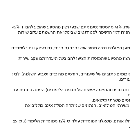
דוח מבקר המדינה שמתפרסם היום (שלישי) חושף כשלים חמורים ביחס של המוסדות האקדמיים לסטודנטים מילואימניקים: כמעט 1,500 סטודנטים נשרו, 41% מהסטודנטים אינם שבעי רצון מהסיוע שהוצע להם, ו-45%
י 12% מהמוסדות לא נתנו החזר מלא של שכר הלימוד ו-32% לא החזירו דמי הרשמה לסטודנטים שביטלו את הרשמתם עקב שירות
ילואים, רבים מהם היו לוחמים. היציאה לקרב למען המולדת גררה מחיר אישי כבד גם בבית, גם בעסק וגם בלימודים
וח מבקר המדינה מעלה כי 41% מהסטודנטים ציינו כי הם אינם שבעי רצון מהסיוע שהמוסדות הציעו להם בשל היעדרותם עקב שירות
יכומים כתובים של שיעורים, קורסים מרוכזים ושבוע השלמה), לבין
ורים.
ים ותגבורים והתאמה אישית של תכנית הלימודים) הייתה בינונית עד
בשנת הלימודים התשפ"ד נשרו 1,423 סטודנטים (לתואר ראשון ושני) משרתי מילואים, שהם 2.6% מהסטודנטים משרתי המילואים. הנתונים שניתחה המל"ג אינם כוללים את
בעקבות המלחמה מאות סטודנטים משרתי מילואים שנקראו להגן על המדינה נאלצו לבטל את הרשמתם ללימודים או להפסיק את לימודיהם לאחר שהחלו אותם. משאלון המוסדות עולה כי 12% ממוסדות הלימוד (3 מ-25