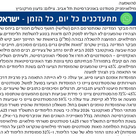
0
השמעה
מילואימניק סטודנט באוניברסיטת תל אביב. צילום: גדעון מרקוביץ
הצהירו שהמענים לא הצליחו לספק להם ודאות בנוגע להשלמת הלימודים.
המילואים. המועצה להשכלה גבוהה (מל"ג) בראשות שר החינוך יואב קיש ל
מבקר המדינה בבניין שקרס: "מאות אלפים גרים במבנים מסוכנים, חייבים ל
האקדמיים - הסטודנטים לא חזרו אל ספסלי האוניברסיטה, ולעיתים השלימו
המילואים. 45% ציינו שהמענים שהמוסדות הציעו להם בשנת הלימודים התשפ"ד לא הצליחו לספק להם ודאות בנוגע להשלמת הלימודים.
אי התאמה בין הצורך למענה
המוסדות אומנם הציעו סיוע, אך עולה כי לא הייתה התאמה בין מרבית דרכי
השירותים שהסטודנטים ציינו כי המוסדות הציעו בפועל. למשל, סטודנטים צי
המוסדות מיעטו להציע תגבורים, תרגולים וסיכומים כתובים של שיעורים. מי
45%-72% מהסטודנטים ציינו כי מידת שביעות רצונם מהמענים שנתפס
מועטה או כלל לא קיימת. עוד עולה כי 59% מהסטודנטים ציינו כי שביעות רצונם מהקשר השוטף עם המוסדות היא בינונית עד מועטה או כלל לא קיימת.
נראה שהמוסדות טומנים ראשם בחול. משאלון המוסדות שהפיץ משרד מבקר המדינה עלה כי רק 9 מ-25 מוסדות ביצעו סקר שביעות ר
האוניברסיטה הפתוחה בגלל מאפייניה השונים ואת אוניברסיטת בר-אילן, של
בשנת הלימודים התשפ"ד נשרו 1,423 סטודנטים משרתי מילואים. מילואימניקים (למצולמים אין קשר לכתבה),צילום: דובר צה"ל
מוסדות) לא נתנו החזר מלא של שכר הלימוד, ו-32% ממוסדות הלימוד לא החזירו דמי הרשמה לסטודנטים שביטלו את הרשמתם עקב שירות המילואים.