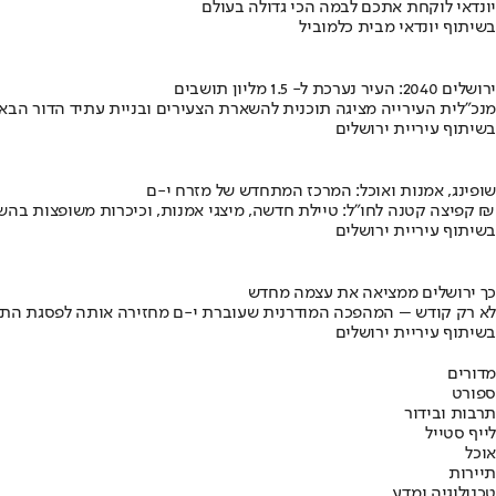
יונדאי לוקחת אתכם לבמה הכי גדולה בעולם
בשיתוף יונדאי מבית כלמוביל
ירושלים 2040: העיר נערכת ל- 1.5 מליון תושבים
מנכ"לית העירייה מציגה תוכנית להשארת הצעירים ובניית עתיד הדור הבא
בשיתוף עיריית ירושלים
שופינג, אמנות ואוכל: המרכז המתחדש של מזרח י-ם
קפיצה קטנה לחו"ל: טיילת חדשה, מיצגי אמנות, וכיכרות משופצות בהשקעה של 100 מיליון ₪
בשיתוף עיריית ירושלים
כך ירושלים ממציאה את עצמה מחדש
לא רק קודש – המהפכה המודרנית שעוברת י-ם מחזירה אותה לפסגת התי
בשיתוף עיריית ירושלים
מדורים
ספורט
תרבות ובידור
לייף סטייל
אוכל
תיירות
טכנולוגיה ומדע