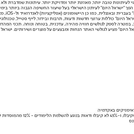
לעיתונות טובה יותר, מאוזנת יותר ומדויקת יותר. עיתונות שמדברת ולא צ
שלום. המהדורה המודפסת הראשונה פורסמה ב-30 ביולי 2007, וב-2010 הפך "ישראל היום" לעיתון הישראלי בעל שי
לחמנוביץ,
ל היום" כוללות ערוצי חדשות ודעות, תרבות ובידור, לייף סטייל, טכנולוגיה
ברית, במטרה לספק לגולשים חוויה מהירה, עדכנית, בטוחה ונוחה. תכני המה
ל היום" מציע לגולשי האתר הנחות ומבצעים על מוצרים ושירותים. ישראל 
ואימניקים באקדמיה
נס