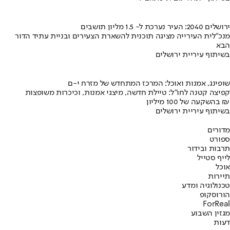
ירושלים 2040: העיר נערכת ל- 1.5 מליון תושבים
מנכ"לית העירייה מציגה תוכנית להשארת הצעירים ובניית עתיד הדור
הבא
בשיתוף עיריית ירושלים
שופינג, אמנות ואוכל: המרכז המתחדש של מזרח י-ם
קפיצה קטנה לחו"ל: טיילת חדשה, מיצגי אמנות, וכיכרות משופצות
בהשקעה של 100 מיליון ₪
בשיתוף עיריית ירושלים
מדורים
ספורט
תרבות ובידור
לייף סטייל
אוכל
תיירות
טכנולוגיה ומדע
הורוסקופ
ForReal
מגזין השבוע
דעות