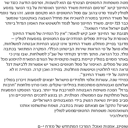
מטה משפחות החטופים הצטרף גם הוא לטענות, ופרסם הודעה כנגד שר
החינוך קיש: "פרסום הנחיות משרד החינוך האוסרות על בני הנוער במסע
לפולין לענוד סרט צהוב עם סמל החטופים הוא מקומם ופוגע. זהו צעד נוסף
של משרד החינוך במטרה להשכיח את מחדל השבעה באוקטובר שנמשך
כבר 723 ימים. משרד החינוך פועל לגמד ולטשטש את האסון הגדול ביותר
לעם ישראל אחרי השואה".
תגובת שר החינוך יואב קיש לנאמר: "אין כל הנחיה של משרד החינוך
האוסרת על ענידת סמלים המזדהים עם החטופים במסעות לפולין –
מדובר בפייק מוחלט. משרד החינוך אינו קובע הנחיות אבטחה למשלחות,
אלא פועל על פי הוראות שירות הביטחון הכללי. המקרה המתואר בכתבה
נולד, ככל הנראה, מתוך תדרוך נקודתי של שב"כ למשלחות, שבו צוין כי
באתר מסוים בפולין קיימת בקשה מקומית של הגורם המארח להימנע מכל
סוג של סמלים. ‏האיסור על סמל חטופים כאשר יש אפשרות ללבישת דגל
נראה הזוי לחלוטין וטיפשות מוחלטת. במידה ואכן קרה. הנחייה זו לא
ניתנה על ידי משרד החינוך".
כמידי שנה, עשרות אלפי תלמידים מישראל יוצאים למסעות זיכרון בפולין
ועלותם ואבטחתם מסתכמות במיליוני שקלים. מאז פרוץ מלחמת "חרבות
ברזל" הפכה משימת האבטחה למורכבת עוד יותר. בעבר הופסקו המסעות
בשל מחלוקות עם הממשלה הפולנית, הן בנוגע לתכנים החינוכיים והן
סביב סוגיית נשיאת הנשק בידי המאבטחים הישראליים.
טעינו? נתקן! אם מצאתם טעות בכתבה, נשמח שתשתפו אותנו
השואה
מטה משפחות החטופים
מסע לפולין
כדאי
להכיר
שופינג, אמנות ואוכל: המרכז המתחדש של מזרח י-ם