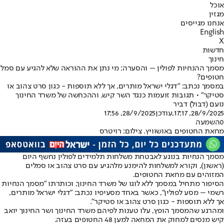
אוכל
מגזין
אנחנו מגייסים
English
X
חדשות
חינוך
מסמך ההנחיות לפולין – והסערה: מי נתן את ההוראה שלא להגיע עם סמל
חטופים?
במסמך נכתב: "דגלי ישראל מותרים, אך ללא תוספות - כגון סרט צהוב או
סטיקר" • תגובות זועמות כנגד השר קיש, וההכחשה של משרד החינוך
נועם (דבול) דביר
28/9/2025, 17:17
,עודכן
28/9/2025, 17:56
0
השמעה
מחאת החטופים באושוויץ. צילום: רויטרס
מסמך הנחיות בנוגע לאבטחת משלחות תלמידים לפולין נחשף היום
(ראשון), וקורא למשלחות להימנע מלהגיע עם סרט צהוב או סמלים
המזוהים עם מחאת החטופים.
הסיפור מתחיל במסמך ללא לוגו של משרד החינוך, וכותרתו "מסמך הנחיות
רשמי – מסע לפולין", כאשר באחד מסעיפיו נכתב: "דגלי ישראל מותרים,
אך ללא תוספות - כגון סרט צהוב או סטיקר".
ומהרגע שהמסמך הופץ, עלו טענות לפיהם משרד החינוך ושר החינוך יואב
קיש מנסים למחוק את המחאה למען 48 החטופים בעזה.