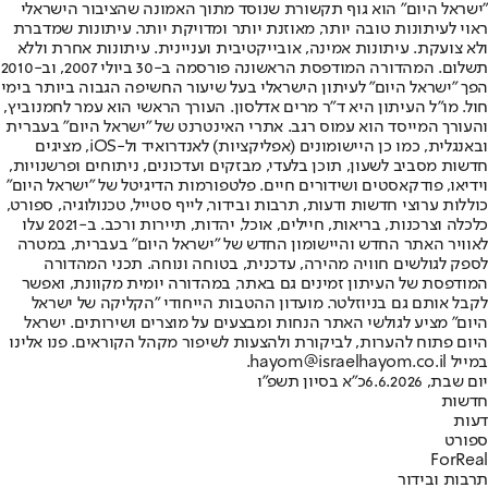
"ישראל היום" הוא גוף תקשורת שנוסד מתוך האמונה שהציבור הישראלי
ראוי לעיתונות טובה יותר, מאוזנת יותר ומדויקת יותר. עיתונות שמדברת
ולא צועקת. עיתונות אמינה, אובייקטיבית ועניינית. עיתונות אחרת וללא
תשלום. המהדורה המודפסת הראשונה פורסמה ב-30 ביולי 2007, וב-2010
הפך "ישראל היום" לעיתון הישראלי בעל שיעור החשיפה הגבוה ביותר בימי
חול. מו"ל העיתון היא ד"ר מרים אדלסון. העורך הראשי הוא עמר לחמנוביץ,
והעורך המייסד הוא עמוס רגב. אתרי האינטרנט של "ישראל היום" בעברית
ובאנגלית, כמו כן היישומונים (אפליקציות) לאנדרואיד ול-iOS, מציגים
חדשות מסביב לשעון, תוכן בלעדי, מבזקים ועדכונים, ניתוחים ופרשנויות,
וידיאו, פודקאסטים ושידורים חיים. פלטפורמות הדיגיטל של "ישראל היום"
כוללות ערוצי חדשות ודעות, תרבות ובידור, לייף סטייל, טכנולוגיה, ספורט,
כלכלה וצרכנות, בריאות, חיילים, אוכל, יהדות, תיירות ורכב. ב-2021 עלו
לאוויר האתר החדש והיישומון החדש של "ישראל היום" בעברית, במטרה
לספק לגולשים חוויה מהירה, עדכנית, בטוחה ונוחה. תכני המהדורה
המודפסת של העיתון זמינים גם באתר, במהדורה יומית מקוונת, ואפשר
לקבל אותם גם בניוזלטר. מועדון ההטבות הייחודי "הקליקה של ישראל
היום" מציע לגולשי האתר הנחות ומבצעים על מוצרים ושירותים. ישראל
היום פתוח להערות, לביקורת ולהצעות לשיפור מקהל הקוראים. פנו אלינו
במייל hayom@israelhayom.co.il.
יום שבת, 6.6.2026
כ"א בסיון תשפ"ו
חדשות
דעות
ספורט
ForReal
תרבות ובידור