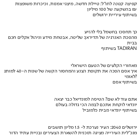
קפיצה קטנה לחו"ל: טיילת חדשה, מיצגי אמנות, וכיכרות משופצות
בהשקעה של 100 מיליון ₪
בשיתוף עיריית ירושלים
כך תחסכו בחשמל בלי להזיע
מהפכת האנרגיה של תדיראן: שליטה, אבטחת מידע וניהול אקלים חכם
בבית
בשיתוף TADIRAN
מאחורי הקלעים של הטעם הישראלי
איך אסם הפכה את תקופת הצנע והמחסור הקשה של שנות ה-40 למותג
לאומי?
בשיתוף אסם
אתם עוד לא שם? הטיסה למונדיאל כבר יצאה
יונדאי לוקחת אתכם לבמה הכי גדולה בעולם
בשיתוף יונדאי מבית כלמוביל
ירושלים 2040: העיר נערכת ל- 1.5 מליון תושבים
מנכ"לית העירייה מציגה תוכנית להשארת הצעירים ובניית עתיד הדור