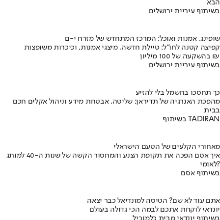
הבא
בשיתוף עיריית ירושלים
שופינג, אמנות ואוכל: המרכז המתחדש של מזרח י-ם
קפיצה קטנה לחו"ל: טיילת חדשה, מיצגי אמנות, וכיכרות משופצות
בהשקעה של 100 מיליון ₪
בשיתוף עיריית ירושלים
כך תחסכו בחשמל בלי להזיע
מהפכת האנרגיה של תדיראן: שליטה, אבטחת מידע וניהול אקלים חכם
בבית
בשיתוף TADIRAN
מאחורי הקלעים של הטעם הישראלי
איך אסם הפכה את תקופת הצנע והמחסור הקשה של שנות ה-40 למותג
לאומי?
בשיתוף אסם
אתם עוד לא שם? הטיסה למונדיאל כבר יצאה
יונדאי לוקחת אתכם לבמה הכי גדולה בעולם
בשיתוף יונדאי מבית כלמוביל