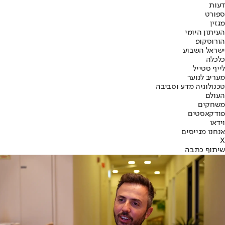
דעות
ספורט
מגזין
העיתון היומי
הורוסקופ
ישראל השבוע
כלכלה
לייף סטייל
מעריב לנוער
טכנולוגיה מדע וסביבה
העולם
משחקים
פודקאסטים
וידאו
אנחנו מגייסים
X
שיתוף כתבה