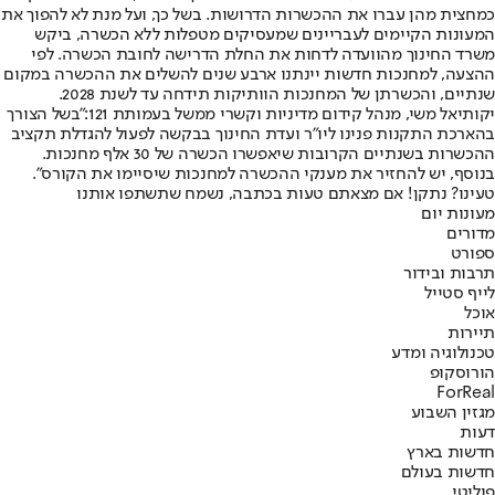
כמחצית מהן עברו את ההכשרות הדרושות. בשל כך, ועל מנת לא להפוך את
המעונות הקיימים לעבריינים שמעסיקים מטפלות ללא הכשרה, ביקש
משרד החינוך מהוועדה לדחות את החלת הדרישה לחובת הכשרה. לפי
ההצעה, למחנכות חדשות יינתנו ארבע שנים להשלים את ההכשרה במקום
שנתיים, והכשרתן של המחנכות הוותיקות תידחה עד לשנת 2028.
יקותיאל משי, מנהל קידום מדיניות וקשרי ממשל בעמותת 121:"בשל הצורך
בהארכת התקנות פנינו ליו"ר ועדת החינוך בבקשה לפעול להגדלת תקציב
ההכשרות בשנתיים הקרובות שיאפשרו הכשרה של 30 אלף מחנכות.
בנוסף, יש להחזיר את מענקי ההכשרה למחנכות שיסיימו את הקורס".
טעינו? נתקן! אם מצאתם טעות בכתבה, נשמח שתשתפו אותנו
מעונות יום
מדורים
ספורט
תרבות ובידור
לייף סטייל
אוכל
תיירות
טכנולוגיה ומדע
הורוסקופ
ForReal
מגזין השבוע
דעות
חדשות בארץ
חדשות בעולם
פוליטי