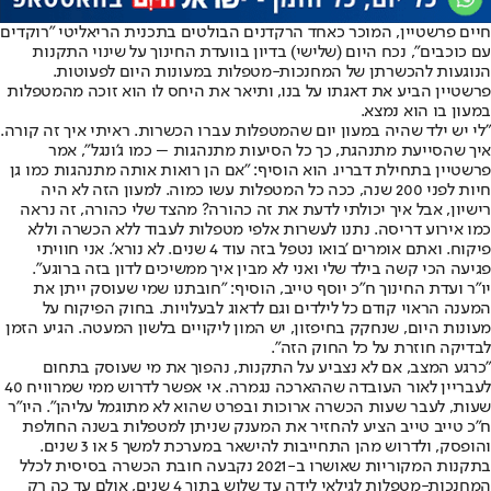
חיים פרשטיין, המוכר כאחד הרקדנים הבולטים בתכנית הריאליטי "רוקדים
עם כוכבים", נכח היום (שלישי) בדיון בוועדת החינוך על שינוי התקנות
הנוגעות להכשרתן של המחנכות-מטפלות במעונות היום לפעוטות.
פרשטיין הביע את דאגתו על בנו, ותיאר את היחס לו הוא זוכה מהמטפלות
במעון בו הוא נמצא.
"לי יש ילד שהיה במעון יום שהמטפלות עברו הכשרות. ראיתי איך זה קורה.
איך שהסייעת מתנהגת, כך כל הסיעות מתנהגות – כמו ג'ונגל", אמר
פרשטיין בתחילת דבריו. הוא הוסיף: "אם הן רואות אותה מתנהגות כמו גן
חיות לפני 200 שנה, ככה כל המטפלות עשו כמוה. למעון הזה לא היה
רישיון, אבל איך יכולתי לדעת את זה כהורה? מהצד שלי כהורה, זה נראה
כמו אירוע דריסה. נתנו לעשרות אלפי מטפלות לעבוד ללא הכשרה וללא
פיקוח. ואתם אומרים 'בואו נטפל בזה עוד 4 שנים. לא נורא'. אני חוויתי
פגיעה הכי קשה בילד שלי ואני לא מבין איך ממשיכים לדון בזה ברוגע".
יו"ר ועדת החינוך ח"כ יוסף טייב, הוסיף: "חובתנו שמי שעוסק ייתן את
המענה הראוי קודם כל לילדים וגם לדאוג לבעלויות. בחוק הפיקוח על
מעונות היום, שנחקק בחיפזון, יש המון ליקויים בלשון המעטה. הגיע הזמן
לבדיקה חוזרת על כל החוק הזה".
"כרגע המצב, אם לא נצביע על התקנות, נהפוך את מי שעוסק בתחום
לעבריין לאור העובדה שההארכה נגמרה. אי אפשר לדרוש ממי שמרוויח 40
שעות, לעבר שעות הכשרה ארוכות ובפרט שהוא לא מתוגמל עליהן". היו"ר
ח"כ טייב טייב הציע להחזיר את המענק שניתן למטפלות בשנה החולפת
והופסק, ולדרוש מהן התחייבות להישאר במערכת למשך 5 או 3 שנים.
בתקנות המקוריות שאושרו ב-2021 נקבעה חובת הכשרה בסיסית לכלל
המחנכות-מטפלות לגילאי לידה עד שלוש בתוך 4 שנים, אולם עד כה רק