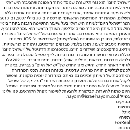
"ישראל היום" הוא גוף תקשורת שנוסד מתוך האמונה שהציבור הישראלי
ראוי לעיתונות טובה יותר, מאוזנת יותר ומדויקת יותר. עיתונות שמדברת
ולא צועקת. עיתונות אמינה, אובייקטיבית ועניינית. עיתונות אחרת וללא
תשלום. המהדורה המודפסת הראשונה פורסמה ב-30 ביולי 2007, וב-2010
הפך "ישראל היום" לעיתון הישראלי בעל שיעור החשיפה הגבוה ביותר בימי
חול. מו"ל העיתון היא ד"ר מרים אדלסון. העורך הראשי הוא עמר לחמנוביץ,
והעורך המייסד הוא עמוס רגב. אתרי האינטרנט של "ישראל היום" בעברית
ובאנגלית, כמו כן היישומונים (אפליקציות) לאנדרואיד ול-iOS, מציגים
חדשות מסביב לשעון, תוכן בלעדי, מבזקים ועדכונים, ניתוחים ופרשנויות,
וידיאו, פודקאסטים ושידורים חיים. פלטפורמות הדיגיטל של "ישראל היום"
כוללות ערוצי חדשות ודעות, תרבות ובידור, לייף סטייל, טכנולוגיה, ספורט,
כלכלה וצרכנות, בריאות, חיילים, אוכל, יהדות, תיירות ורכב. ב-2021 עלו
לאוויר האתר החדש והיישומון החדש של "ישראל היום" בעברית, במטרה
לספק לגולשים חוויה מהירה, עדכנית, בטוחה ונוחה. תכני המהדורה
המודפסת של העיתון זמינים גם באתר, במהדורה יומית מקוונת, ואפשר
לקבל אותם גם בניוזלטר. מועדון ההטבות הייחודי "הקליקה של ישראל
היום" מציע לגולשי האתר הנחות ומבצעים על מוצרים ושירותים. ישראל
היום פתוח להערות, לביקורת ולהצעות לשיפור מקהל הקוראים. פנו אלינו
במייל hayom@israelhayom.co.il.
מבזקים
חדשות
אוכל
תשחץ
ForReal
תרבות