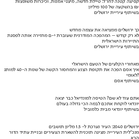
קפיצה קטנה לחו"ל: טיילת חדשה, מיצגי אמנות, וכיכרות משופצות
בהשקעה של 100 מיליון ₪
בשיתוף עיריית ירושלים
כך ירושלים ממציאה את עצמה מחדש
לא רק קודש – המהפכה המודרנית שעוברת י-ם מחזירה אותה לפסגת
התיירות הישראלית
בשיתוף עיריית ירושלים
מאחורי הקלעים של הטעם הישראלי
איך אסם הפכה את תקופת הצנע והמחסור הקשה של שנות ה-40 למותג
לאומי?
בשיתוף אסם
אתם עוד לא שם? הטיסה למונדיאל כבר יצאה
יונדאי לוקחת אתכם לבמה הכי גדולה בעולם
בשיתוף יונדאי מבית כלמוביל
ירושלים 2040: העיר נערכת ל- 1.5 מליון תושבים
מנכ"לית העירייה מציגה תוכנית להשארת הצעירים ובניית עתיד הדור
הבא