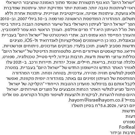
"ישראל היום" הוא גוף תקשורת שנוסד מתוך האמונה שהציבור הישראלי
ראוי לעיתונות טובה יותר, מאוזנת יותר ומדויקת יותר. עיתונות שמדברת
ולא צועקת. עיתונות אמינה, אובייקטיבית ועניינית. עיתונות אחרת וללא
תשלום. המהדורה המודפסת הראשונה פורסמה ב-30 ביולי 2007, וב-2010
הפך "ישראל היום" לעיתון הישראלי בעל שיעור החשיפה הגבוה ביותר בימי
חול. מו"ל העיתון היא ד"ר מרים אדלסון. העורך הראשי הוא עמר לחמנוביץ,
והעורך המייסד הוא עמוס רגב. אתרי האינטרנט של "ישראל היום" בעברית
ובאנגלית, כמו כן היישומונים (אפליקציות) לאנדרואיד ול-iOS, מציגים
חדשות מסביב לשעון, תוכן בלעדי, מבזקים ועדכונים, ניתוחים ופרשנויות,
וידיאו, פודקאסטים ושידורים חיים. פלטפורמות הדיגיטל של "ישראל היום"
כוללות ערוצי חדשות ודעות, תרבות ובידור, לייף סטייל, טכנולוגיה, ספורט,
כלכלה וצרכנות, בריאות, חיילים, אוכל, יהדות, תיירות ורכב. ב-2021 עלו
לאוויר האתר החדש והיישומון החדש של "ישראל היום" בעברית, במטרה
לספק לגולשים חוויה מהירה, עדכנית, בטוחה ונוחה. תכני המהדורה
המודפסת של העיתון זמינים גם באתר, במהדורה יומית מקוונת, ואפשר
לקבל אותם גם בניוזלטר. מועדון ההטבות הייחודי "הקליקה של ישראל
היום" מציע לגולשי האתר הנחות ומבצעים על מוצרים ושירותים. ישראל
היום פתוח להערות, לביקורת ולהצעות לשיפור מקהל הקוראים. פנו אלינו
במייל hayom@israelhayom.co.il.
יום רביעי, 3.6.2026
י"ח בסיון תשפ"ו
חדשות
דעות
ספורט
ForReal
תרבות ובידור