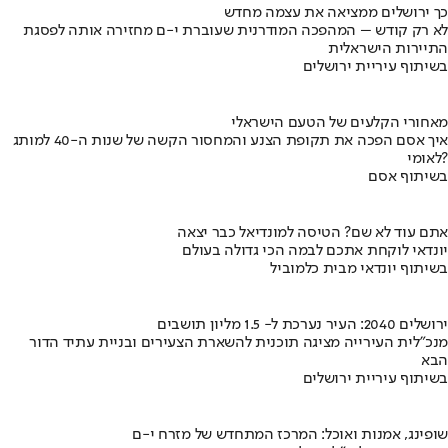
כך ירושלים ממציאה את עצמה מחדש
לא רק קודש – המהפכה המודרנית שעוברת י-ם מחזירה אותה לפסגת
התיירות הישראלית
בשיתוף עיריית ירושלים
מאחורי הקלעים של הטעם הישראלי
איך אסם הפכה את תקופת הצנע והמחסור הקשה של שנות ה-40 למותג
לאומי?
בשיתוף אסם
אתם עוד לא שם? הטיסה למונדיאל כבר יצאה
יונדאי לוקחת אתכם לבמה הכי גדולה בעולם
בשיתוף יונדאי מבית כלמוביל
ירושלים 2040: העיר נערכת ל- 1.5 מליון תושבים
מנכ"לית העירייה מציגה תוכנית להשארת הצעירים ובניית עתיד הדור
הבא
בשיתוף עיריית ירושלים
שופינג, אמנות ואוכל: המרכז המתחדש של מזרח י-ם