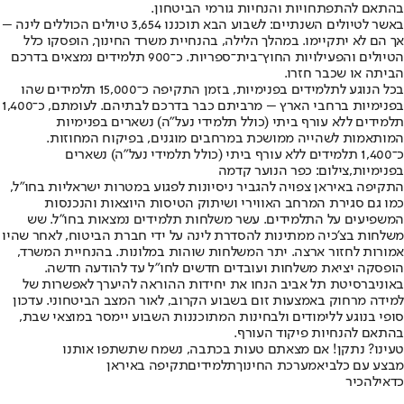
בהתאם להתפתחויות והנחיות גורמי הביטחון.
באשר לטיולים השנתיים: לשבוע הבא תוכננו 3,654 טיולים הכוללים לינה –
אך הם לא יתקיימו. במהלך הלילה, בהנחיית משרד החינוך, הופסקו כלל
הטיולים והפעילויות החוץ־בית־ספריות. כ־900 תלמידים נמצאים בדרכם
הביתה או שכבר חזרו.
בכל הנוגע לתלמידים בפנימיות, בזמן התקיפה כ־15,000 תלמידים שהו
בפנימיות ברחבי הארץ – מרביתם כבר בדרכם לבתיהם. לעומתם, כ־1,400
תלמידים ללא עורף ביתי (כולל תלמידי נעל"ה) נשארים בפנימיות
המותאמות לשהייה ממושכת במרחבים מוגנים, בפיקוח המחוזות.
כ־1,400 תלמידים ללא עורף ביתי (כולל תלמידי נעל"ה) נשארים
בפנימיות,צילום: כפר הנוער קדמה
התקיפה באיראן צפויה להגביר ניסיונות לפגוע במטרות ישראליות בחו"ל,
כמו גם סגירת המרחב האווירי ושיתוק הטיסות היוצאות והנכנסות
המשפיעים על התלמידים. עשר משלחות תלמידים נמצאות בחו"ל. שש
משלחות בצ'כיה ממתינות להסדרת לינה על ידי חברת הביטוח, לאחר שהיו
אמורות לחזור ארצה. יתר המשלחות שוהות במלונות. בהנחיית המשרד,
הופסקה יציאת משלחות ועובדים חדשים לחו"ל עד להודעה חדשה.
באוניברסיטת תל אביב הנחו את יחידות ההוראה להיערך לאפשרות של
למידה מרחוק באמצעות זום בשבוע הקרוב, לאור המצב הביטחוני. עדכון
סופי בנוגע ללימודים ולבחינות המתוכננות השבוע יימסר במוצאי שבת,
בהתאם להנחיות פיקוד העורף.
טעינו? נתקן! אם מצאתם טעות בכתבה, נשמח שתשתפו אותנו
מבצע עם כלביא
מערכת החינוך
תלמידים
תקיפה באיראן
כדאי
להכיר