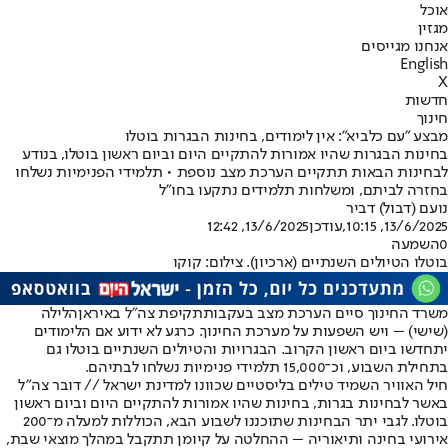
אוכל
מגזין
אנחנו מגייסים
English
X
חדשות
חינוך
מבצע "עם כלביא": אין לימודים, בחינות הבגרות בוטלו
בחינות הבגרות שהיו אמורות להתקיים היום וביום ראשון בוטלו, בנודע
לבחינות הבאות תתקיים הערכת מצב נוספת • תלמידי הפנימיות נשלחו
בחזרה לביתם, ומשלחות תלמידים נתקעו בחו"ל
נועם (דבול) דביר
13/6/2025, 10:15
,עודכן
13/6/2025, 12:42
0
השמעה
בוטלו הטיולים השנתיים (ארכיון). צילום: קוקו
משרד החינוך סיים הערכת מצב בעקבות
תקיפת צה"ל באיראן
הלילה
(שישי) – ויש השפעות על מערכת החינוך. כרגע לא ידוע אם הלימודים
יתחדשו ביום ראשון הקרוב. הבגרויות והטיולים השנתיים בוטלו גם
בתחילת השבוע, וכ־15,000 תלמידי פנימיות נשלחו לבתיהם.
חיל האוויר השמיד טילים בליסטיים שכוונו למדינת ישראל // דובר צה"ל
באשר לבחינות בגרות, בחינות שהיו אמורות להתקיים היום וביום ראשון
בוטלו. לגבי יתר הבחינות שתוכננו לשבוע הבא, הכוללות למעלה מ־200
אירועי בחינה ותיאוריה – ההחלטה על קיומן תתקבל במהלך מוצאי שבת,