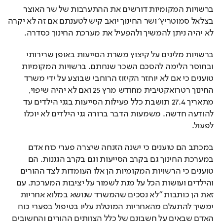
ברשויות המקומיות דורשים את ההתערבות של שר האוצר 
בצלאל סמוטריץ' ושר החינוך יואב קיש לטענתם אם זה לא יקרה 
לא יהיה ניתן להמשיך ולהפעיל את מערכת החינוך כסדרה.
ברשויות מלינים על קיצוץ משרת הסייעות באופן שרירותי 
ובחוסר הלימה להסכם השכר שנחתם. ברשויות המקומיות 
טוענים כי אם לא יוחזר הקיזוז הרוחבי שבוצע על ידי משרד 
החינוך רטרואקטיבית מחודש מרץ 25 ואם לא יהיה שיפוי, 
מתאריך 27.4 תושבת כלל פעילות הסייעות בגני הילדים עד 
להודעה חדשה. משמעות הדבר ברורה גני הילדים לא יוכלו 
לפעול.
במכתב הם טוענים כי ישנה הזנחה שיצרה פערי כוח אדם 
במערכת החינוך גם בקרב הסייעות וגם בקרב הגננות. הם 
טוענים כי הרשויות המקומיות הן אלו העומדות לצד ההורים 
והילדים ועושות הכל על מנת לשמור על יציבות המערכת. עם 
זאת הן כותבות "לא נסכים שהמשרד שנושא במלוא אחריות 
ימשיך להתעלם מהאחריות המוטלת עליו בטיפול בפערי כוח 
האדם שבאים על חשבונם של כלל הצוותים ההורים והחשובים 