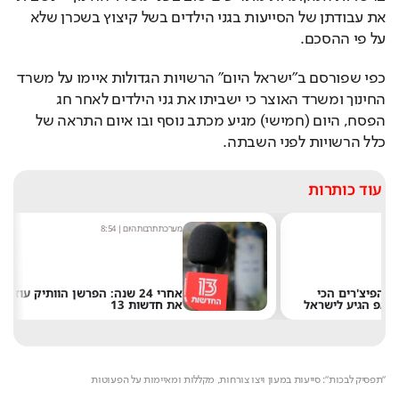
את עבודתן של הסייעות בגני הילדים בשל קיצוץ בשכרן שלא 
על פי ההסכם.
כפי שפורסם ב"ישראל היום" הרשויות הגדולות איימו על משרד 
החינוך ומשרד האוצר כי ישביתו את גני הילדים לאחר חג 
הפסח, היום (חמישי) מגיע מכתב נוסף ובו איום התראה של 
כלל הרשויות לפני השבתה.
עוד כותרות
מערכת תרבות היום
|
8:54
אחרי 24 שנה: הפרשן הוותיק עוזב
ל
את חדשות 13
Loaded
: 
Unmute
14.23%
"תפסיק לבכות": סייעות במעון ויצו צורחות, מקללות ומאיימות על הפעוטות