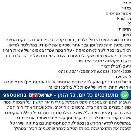
אוכל
מגזין
אנחנו מגייסים
English
X
חדשות
חינוך
סגירת מעגל עצובה: נפל בלבנון, הוריו קיבלו בשמו תעודה בטקס הסיום
סרן עמית חיות נפל זמן קצר אחרי שסיים את לימודיו בפקולטה למדעי
המחשב ובפקולטה למתמטיקה • על הבמה עמדו במקומו של עמית הוריו
ציפורה ויהושע חיות שקיבלו תעודת הערכה מיוחדת על ידי פרופ' דני רז,
דיקן הפקולטה למדעי המחשב
נועם (דבול) דביר
10/4/2025, 07:28
,עודכן
10/4/2025, 07:28
0
השמעה
פרופ' דני רז דיקן הפקולטה למדעי המחשב ע"ש טאוב (מימין) עם ציפורה
ויהושע חיות, הוריו של עמית ז"ל. צילום: ניצן זר
השבוע התקיים בטכניון טקס הענקת בוגרי תואר ראשון, על הבמות עמדו
1,983 בוגרים במחזור צ"ה, נרגשים ומחויכים, אלא שבוגר אחד היה חסר,
היה זה סרן עמית חיות ז"ל, שנפל במלחמת חרבות ברזל ב-26 באוקטובר
2024 בקרב בדרום לבנון. זה קרה זמן קצר אחרי שסיים את לימודיו
בפקולטה למדעי המחשב ובפקולטה למתמטיקה. גם בת זוגו שירי טל
קיבלה את התואר שלה באותו הטקס לאחר שהשניים הכירו במהלך