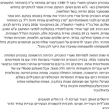
בטכניון הוענקו תוארי בוגר ל-1,983 בוגרים במחזור צ"ה (המחזור התשעים
וחמישה) כש- 41% מהם נשים. הטקס, שהיה אמור להתקיים בחודש
ספטמבר 2024 ונדחה בשל המלחמה.
נשיא הטכניון פרופ' אורי סיון הזכיר את עמית בנאומו בטקס. הוא אמר
לבוגרים ולבני משפחותיהם: "סרן במילואים עמית חיות ז"ל, בן המחזור
שלכם, נפל בכ"ד בתשרי התשפ"ה, 26 באוקטובר 2024 בקרב בדרום לבנון.
הוא נהרג זמן קצר אחרי סיום לימודיו בפקולטה למדעי המחשב ע"ש טאוב.
עמית, חיפאי בן 29 במותו, שירת בחטיבת אלון, חטיבת הנח"ל הצפונית,
והיה מפקד מחלקה בגדוד. חיים שלמים שנגדעו, חלומות, תוכניות ועתיד
מזהיר. הלב נשבר לרסיסים על האובדןאני שולח מכאן תנחומים וחיבוק גדול
למשפחתו ולמשפחות שאיבדו את היקר להן מכל".
זו שנת המאה לפתיחת שערי הטכניון. הכיתה הראשונה בטכניון נפתחה
בדצמבר 1924, בבניין הטכניון ההיסטורי בשכונת הדר, עם 16 סטודנטים
וסטודנטית אחת. המרצים היו ברובם פרופסורים שהיגרו מאירופה ובקושי
ידעו עברית והתשתית הייתה דלה מאוד, אבל מאותם ספסלי עץ של
הכיתה הראשונה, מאותה התחלה צנועה, צמחה אוניברסיטה טכנולוגית
הנמנית כיום עם עשרת המוסדות הטכנולוגיים המובילים בעולם.
טעינו? נתקן! אם מצאתם טעות בכתבה, נשמח שתשתפו אותנו
הטכניון
לבנון
מלחמת חרבות ברזל
כדאי
להכיר
ירושלים 2040: העיר נערכת ל- 1.5 מליון תושבים
מנכ"לית העירייה מציגה תוכנית להשארת הצעירים ובניית עתיד הדור
הבא