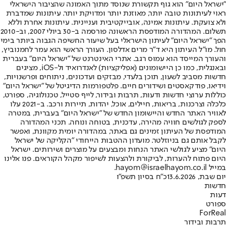
"ישראל היום" הוא גוף תקשורת שנוסד מתוך האמונה שהציבור הישראלי
ראוי לעיתונות טובה יותר, מאוזנת יותר ומדויקת יותר. עיתונות שמדברת
ולא צועקת. עיתונות אמינה, אובייקטיבית ועניינית. עיתונות אחרת וללא
תשלום. המהדורה המודפסת הראשונה פורסמה ב-30 ביולי 2007, וב-2010
הפך "ישראל היום" לעיתון הישראלי בעל שיעור החשיפה הגבוה ביותר בימי
חול. מו"ל העיתון היא ד"ר מרים אדלסון. העורך הראשי הוא עמר לחמנוביץ,
והעורך המייסד הוא עמוס רגב. אתרי האינטרנט של "ישראל היום" בעברית
ובאנגלית, כמו כן היישומונים (אפליקציות) לאנדרואיד ול-iOS, מציגים
חדשות מסביב לשעון, תוכן בלעדי, מבזקים ועדכונים, ניתוחים ופרשנויות,
וידיאו, פודקאסטים ושידורים חיים. פלטפורמות הדיגיטל של "ישראל היום"
כוללות ערוצי חדשות ודעות, תרבות ובידור, לייף סטייל, טכנולוגיה, ספורט,
כלכלה וצרכנות, בריאות, חיילים, אוכל, יהדות, תיירות ורכב. ב-2021 עלו
לאוויר האתר החדש והיישומון החדש של "ישראל היום" בעברית, במטרה
לספק לגולשים חוויה מהירה, עדכנית, בטוחה ונוחה. תכני המהדורה
המודפסת של העיתון זמינים גם באתר, במהדורה יומית מקוונת, ואפשר
לקבל אותם גם בניוזלטר. מועדון ההטבות הייחודי "הקליקה של ישראל
היום" מציע לגולשי האתר הנחות ומבצעים על מוצרים ושירותים. ישראל
היום פתוח להערות, לביקורת ולהצעות לשיפור מקהל הקוראים. פנו אלינו
במייל hayom@israelhayom.co.il.
יום שבת, 13.6.2026
כ"ח בסיון תשפ"ו
חדשות
דעות
ספורט
ForReal
תרבות ובידור