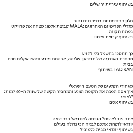
בשיתוף עיריית ירושלים
חלון ההזדמנויות בכפר גנים נסגר
קבוצת אלמוג מציגה את פרויקט MALA: מגדלי הפרימיום האחרונים
בפתח תקווה
בשיתוף קבוצת אלמוג
כך תחסכו בחשמל בלי להזיע
מהפכת האנרגיה של תדיראן: שליטה, אבטחת מידע וניהול אקלים חכם
בבית
בשיתוף TADIRAN
מאחורי הקלעים של הטעם הישראלי
איך אסם הפכה את תקופת הצנע והמחסור הקשה של שנות ה-40 למותג
לאומי?
בשיתוף אסם
אתם עוד לא שם? הטיסה למונדיאל כבר יצאה
יונדאי לוקחת אתכם לבמה הכי גדולה בעולם
בשיתוף יונדאי מבית כלמוביל