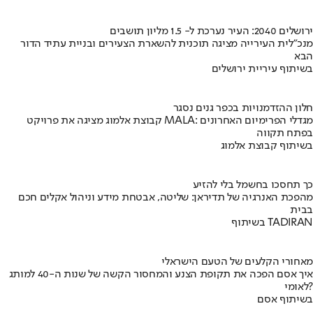
ירושלים 2040: העיר נערכת ל- 1.5 מליון תושבים
מנכ"לית העירייה מציגה תוכנית להשארת הצעירים ובניית עתיד הדור
הבא
בשיתוף עיריית ירושלים
חלון ההזדמנויות בכפר גנים נסגר
קבוצת אלמוג מציגה את פרויקט MALA: מגדלי הפרימיום האחרונים
בפתח תקווה
בשיתוף קבוצת אלמוג
כך תחסכו בחשמל בלי להזיע
מהפכת האנרגיה של תדיראן: שליטה, אבטחת מידע וניהול אקלים חכם
בבית
בשיתוף TADIRAN
מאחורי הקלעים של הטעם הישראלי
איך אסם הפכה את תקופת הצנע והמחסור הקשה של שנות ה-40 למותג
לאומי?
בשיתוף אסם