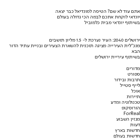
אתם עוד לא שם? הטיסה למונדיאל כבר יצאה
יונדאי לוקחת אתכם לבמה הכי גדולה בעולם
בשיתוף יונדאי מבית כלמוביל
ירושלים 2040: העיר נערכת ל- 1.5 מליון תושבים
מנכ"לית העירייה מציגה תוכנית להשארת הצעירים ובניית עתיד הדור
הבא
בשיתוף עיריית ירושלים
מדורים
ספורט
תרבות ובידור
לייף סטייל
אוכל
תיירות
טכנולוגיה ומדע
הורוסקופ
ForReal
מגזין השבוע
דעות
חדשות בארץ
חדשות בעולם