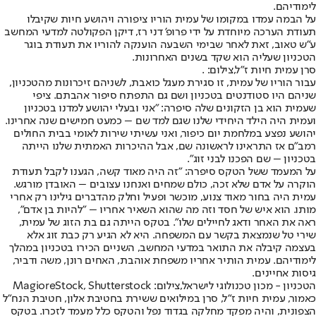
לימודיהם.
על הבמה עמדו במקומו של עמית הוריו ציפורה ויהושע חיות שקיבלו
תעודת הערכה מיוחדת על ידי פרופ' דני רז, דיקן הפקולטה למדעי המחשב
ע"ש טאוב, זאת לאחר שבימי השבעה הוענקה להוריו את תעודת בוגר
הטכניון שעליה הוא שקד בשנים האחרונות.
סרן עמית חיות ז"ל,צילום: .
עבור הוריו של עמית, זו סגירת מעגל כואבת, לשניהם זיכרונות מהטכניון,
שניהם היו סטודנטים בטכניון ושם גם התפתח סיפור אהבתם. ציפי
שעמית הוא בן הזקונים שלה סיפרה: "אני ובעלי יהושע למדנו בטכניון
ועמית היה הילד היחידי שלנו שגם למד שם – כמעט חמישים שנה אחרינו.
יהושע נפצע במלחמת יום כיפור, ואני עשיתי שירות לאומי בבית החולים
רמב"ם אז התראינו לראשונה שם, אבל ההיכרות האמתית שלנו הייתה
בטכניון – שם הפכנו לבני זוג".
על המעמד ששל הטקס סיפרה: "זה היה מאוד קשה, הגענו לקבל תעודת
הוקרה על אדם שלא זכה, כולם שמחים ואנחנו עצובים – האובדן מורגש.
עמית היה בחור מאוד צנוע, מוכשר ופעיל וחלק מהדברים גילינו רק אחרי
מותו. הוא איש של חסד וזה מה שהוא השאיר אחריו – "להיות בן אדם",
ראה את האחר ודאג לחיילים שלו". בטקס הייתה גם בת הזוג של עמית,
שירי טל שנמצאת בקשר עם המשפחה. היא לא הגיע רק כבת זוג אלא
בעצמה קיבלה את התואר במדעי המחשב, השניים הכירו בטכניון במהלך
לימודיהם. עמית הותיר אחריו משפחת אוהבת, האחים רונן, משה ודביר,
גיסות אחיינים.
הטכניון - מכון טכנולוגי לישראל,צילום: MagioreStock, Shutterstock
כאמור, עמית חיות ז"ל, סרן במילואים ששירת בחטיבת אלון, חטיבת הנח"ל
הצפונית, והיה מפקד מחלקה בגדוד נפל והטקס כלל מעמד לזכרו. בטקס