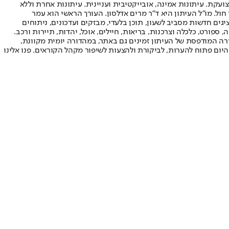
ועקת. עיתונות אמינה, אובייקטיבית ועניינית. עיתונות אחרת וללא
עור החשיפה הגבוה ביותר בימי חול. מו"ל העיתון היא ד"ר מרים אדלסון. העורך הראשי הוא עמר
 והעורך המייסד הוא עמוס רגב. אתרי האינטרנט של "ישראל היום" בעברית ובאנגלית, כמו כן היישומונים (אפליקציות) לאנדרואיד ול-iOS, מציגים חדשות מסביב לשעון, תוכן בלעדי, מבזקים ועדכונים, ניתוחים
, ספורט, כלכלה וצרכנות, בריאות, חיילים, אוכל, יהדות, תיירות ורכב.
דורה המודפסת של העיתון זמינים גם באתר, במהדורה יומית מקוונת,
היום פתוח להערות, לביקורת ולהצעות לשיפור מקהל הקוראים. פנו אלינו