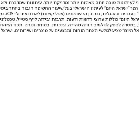
לעיתונות טובה יותר, מאוזנת יותר ומדויקת יותר. עיתונות שמדברת ולא צ
שלום. המהדורה המודפסת הראשונה פורסמה ב-30 ביולי 2007, וב-2010 הפך "ישראל היום" לעיתון הישראלי בעל שי
לחמנוביץ,
ל היום" כוללות ערוצי חדשות ודעות, תרבות ובידור, לייף סטייל, טכנולוגיה
ברית, במטרה לספק לגולשים חוויה מהירה, עדכנית, בטוחה ונוחה. תכני המה
ל היום" מציע לגולשי האתר הנחות ומבצעים על מוצרים ושירותים. ישראל 