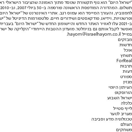
"ישראל היום" הוא גוף תקשורת שנוסד מתוך האמונה שהציבור הישראלי ראוי 
ת
ופרשנויות, וידיאו, פודקאסטים ושידורים חיים. פלטפורמות הדיגיטל של "ישרא
ב-2021 עלו לאוויר האתר החדש והיישומון החדש של "ישראל היום" בע
ואפשר לקבל אותם גם בניוזלטר. מועדון ההטבות הייחודי "הקליקה של ישרא
במייל hayom@israelhayom.co.il.
מבזקים
חדשות
אוכל
תשחץ
ForReal
תרבות
דעות
ספורט
מגזין
העיתון היומי
הורוסקופ
ישראל השבוע
כלכלה
לייף סטייל
מעריב לנוער
טכנולוגיה מדע וסביבה
העולם
משחקים