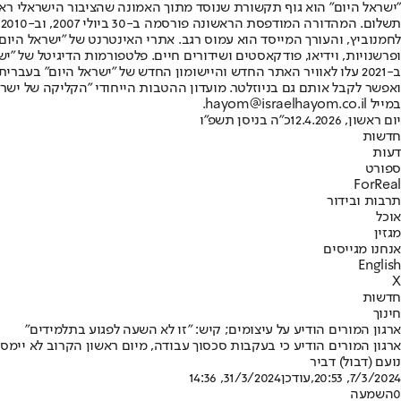
"ישראל היום" הוא גוף תקשורת שנוסד מתוך האמונה שהציבור הישראלי ראוי 
ת
ופרשנויות, וידיאו, פודקאסטים ושידורים חיים. פלטפורמות הדיגיטל של "ישרא
ב-2021 עלו לאוויר האתר החדש והיישומון החדש של "ישראל היום" בע
ואפשר לקבל אותם גם בניוזלטר. מועדון ההטבות הייחודי "הקליקה של ישרא
במייל hayom@israelhayom.co.il.
יום ראשון, 12.4.2026
כ"ה בניסן תשפ"ו
חדשות
דעות
ספורט
ForReal
תרבות ובידור
אוכל
מגזין
אנחנו מגייסים
English
X
חדשות
חינוך
ארגון המורים הודיע על עיצומים; קיש: "זו לא השעה לפגוע בתלמידים"
ארגון המורים הודיע כי בעקבות סכסוך עבודה, מיום ראשון הקרוב לא יימס
נועם (דבול) דביר
7/3/2024, 20:53
,עודכן
31/3/2024, 14:36
0
השמעה