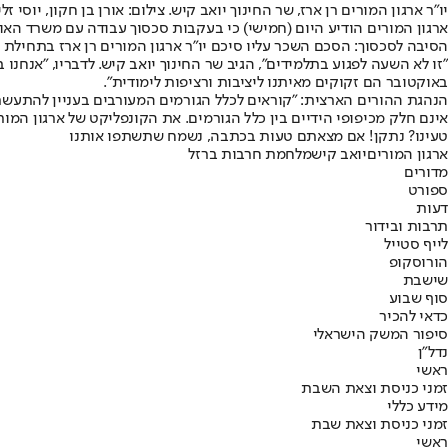
יו"ר ארגון המורים רן ארז, שר החינוך יואב קיש. צילום: אורן בן חקון, יוסי זלי
ארגון המורים הודיע היום (חמישי) כי בעקבות סכסוך עבודה עם משרד האוצ
הסיבה לסכסוך: הסכם השכר עליו סיכם יו"ר ארגון המורים רן ארז בתחילת 
באוקטובר הם זקוקים מאיתנו ליציבות ורציפות לימודית".
הנהגת ההורים הארצית: "קוראים לכלל הגורמים המעורבים בעניין להתעשת 
אינם חלק מכיפופי הידיים בין כלל הגורמים. את הקונפליקט של ארגון המו
טעינו? נתקן! אם מצאתם טעות בכתבה, נשמח שתשתפו אותנו
ארגון המורים
יואב קיש
מלחמת חרבות ברזל
מדורים
ספורט
דעות
תרבות ובידור
לייף סטייל
הורוסקופ
שישבת
סוף שבוע
כדאי להכיר
סיפור המשק הישראלי
נדל"ן
ראשי
זמני כניסת וצאת השבת
מידע כללי
זמני כניסת וצאת שבת
ראשי