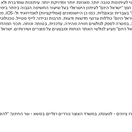
לעיתונות טובה יותר, מאוזנת יותר ומדויקת יותר. עיתונות שמדברת ולא צ
שלום. המהדורה המודפסת הראשונה פורסמה ב-30 ביולי 2007, וב-2010 הפך "ישראל היום" לעיתון הישראלי בעל שי
לחמנוביץ,
ל היום" כוללות ערוצי חדשות ודעות, תרבות ובידור, לייף סטייל, טכנולוגיה
ברית, במטרה לספק לגולשים חוויה מהירה, עדכנית, בטוחה ונוחה. תכני המה
ל היום" מציע לגולשי האתר הנחות ומבצעים על מוצרים ושירותים. ישראל 
רו ציונים • לטענתו, במשרד האוצר גוררים רגליים בנושא • שר החינוך: "