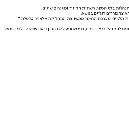
הנהלות בתי הספר, רשתות החינוך ומאגרים שונים.
וצר גוררים רגליים בנושא.
״זו לא השעה לפגוע בתלמידים", הגיב שר החינוך יואב קיש. לדבריו, "אנחנו במלחמה ולא נלחמים בתוך הבית. אני פונה לרן ארז ולאוצר ומבקש להוציא את תלמידי מערכת החינוך ממשוואת המחלוקת - לאחר טלטלת 7
ם להתנהל בראש שקט, כפי שמגיע להם ונכון וראוי שיהיה. ילדי ישראל