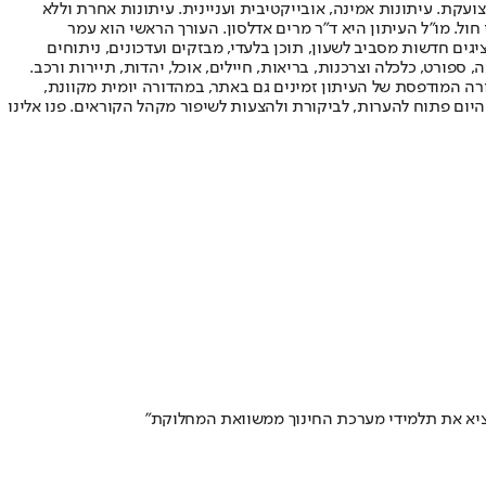
ועקת. עיתונות אמינה, אובייקטיבית ועניינית. עיתונות אחרת וללא
עור החשיפה הגבוה ביותר בימי חול. מו"ל העיתון היא ד"ר מרים אדלסון. העורך הראשי הוא עמר
 והעורך המייסד הוא עמוס רגב. אתרי האינטרנט של "ישראל היום" בעברית ובאנגלית, כמו כן היישומונים (אפליקציות) לאנדרואיד ול-iOS, מציגים חדשות מסביב לשעון, תוכן בלעדי, מבזקים ועדכונים, ניתוחים
, ספורט, כלכלה וצרכנות, בריאות, חיילים, אוכל, יהדות, תיירות ורכב.
דורה המודפסת של העיתון זמינים גם באתר, במהדורה יומית מקוונת,
היום פתוח להערות, לביקורת ולהצעות לשיפור מקהל הקוראים. פנו אלינו
להוציא את תלמידי מערכת החינוך ממשוואת המחלוקת"