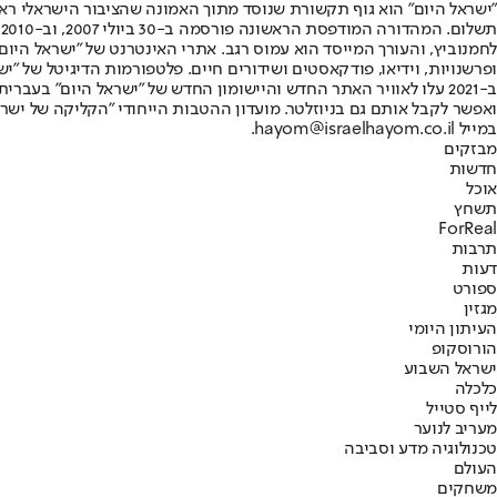
"ישראל היום" הוא גוף תקשורת שנוסד מתוך האמונה שהציבור הישראלי ראוי 
ת
ופרשנויות, וידיאו, פודקאסטים ושידורים חיים. פלטפורמות הדיגיטל של "ישרא
ב-2021 עלו לאוויר האתר החדש והיישומון החדש של "ישראל היום" בע
ואפשר לקבל אותם גם בניוזלטר. מועדון ההטבות הייחודי "הקליקה של ישרא
במייל hayom@israelhayom.co.il.
מבזקים
חדשות
אוכל
תשחץ
ForReal
תרבות
דעות
ספורט
מגזין
העיתון היומי
הורוסקופ
ישראל השבוע
כלכלה
לייף סטייל
מעריב לנוער
טכנולוגיה מדע וסביבה
העולם
משחקים