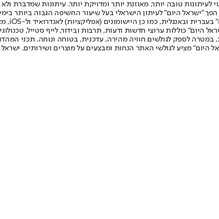
לעיתונות טובה יותר, מאוזנת יותר ומדויקת יותר. עיתונות שמדברת ולא צ
שלום. המהדורה המודפסת הראשונה פורסמה ב-30 ביולי 2007, וב-2010 הפך "ישראל היום" לעיתון הישראלי בעל שי
לחמנוביץ,
ל היום" כוללות ערוצי חדשות ודעות, תרבות ובידור, לייף סטייל, טכנולוגיה
ברית, במטרה לספק לגולשים חוויה מהירה, עדכנית, בטוחה ונוחה. תכני המה
ל היום" מציע לגולשי האתר הנחות ומבצעים על מוצרים ושירותים. ישראל 