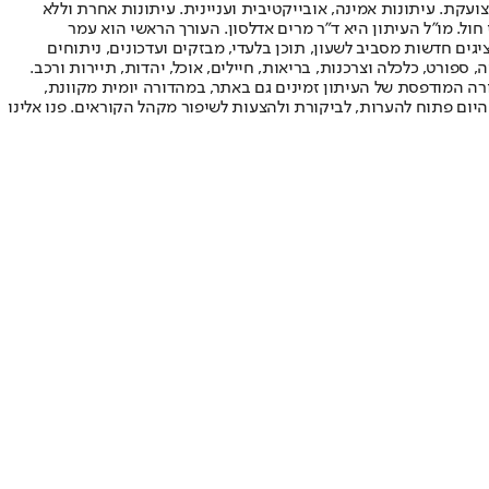
ועקת. עיתונות אמינה, אובייקטיבית ועניינית. עיתונות אחרת וללא
עור החשיפה הגבוה ביותר בימי חול. מו"ל העיתון היא ד"ר מרים אדלסון. העורך הראשי הוא עמר
 והעורך המייסד הוא עמוס רגב. אתרי האינטרנט של "ישראל היום" בעברית ובאנגלית, כמו כן היישומונים (אפליקציות) לאנדרואיד ול-iOS, מציגים חדשות מסביב לשעון, תוכן בלעדי, מבזקים ועדכונים, ניתוחים
, ספורט, כלכלה וצרכנות, בריאות, חיילים, אוכל, יהדות, תיירות ורכב.
דורה המודפסת של העיתון זמינים גם באתר, במהדורה יומית מקוונת,
היום פתוח להערות, לביקורת ולהצעות לשיפור מקהל הקוראים. פנו אלינו