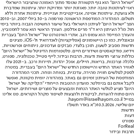
"ישראל היום" הוא גוף תקשורת שנוסד מתוך האמונה שהציבור הישראלי
ראוי לעיתונות טובה יותר, מאוזנת יותר ומדויקת יותר. עיתונות שמדברת
ולא צועקת. עיתונות אמינה, אובייקטיבית ועניינית. עיתונות אחרת וללא
תשלום. המהדורה המודפסת הראשונה פורסמה ב-30 ביולי 2007, וב-2010
הפך "ישראל היום" לעיתון הישראלי בעל שיעור החשיפה הגבוה ביותר בימי
חול. מו"ל העיתון היא ד"ר מרים אדלסון. העורך הראשי הוא עמר לחמנוביץ,
והעורך המייסד הוא עמוס רגב. אתרי האינטרנט של "ישראל היום" בעברית
ובאנגלית, כמו כן היישומונים (אפליקציות) לאנדרואיד ול-iOS, מציגים
חדשות מסביב לשעון, תוכן בלעדי, מבזקים ועדכונים, ניתוחים ופרשנויות,
וידיאו, פודקאסטים ושידורים חיים. פלטפורמות הדיגיטל של "ישראל היום"
כוללות ערוצי חדשות ודעות, תרבות ובידור, לייף סטייל, טכנולוגיה, ספורט,
כלכלה וצרכנות, בריאות, חיילים, אוכל, יהדות, תיירות ורכב. ב-2021 עלו
לאוויר האתר החדש והיישומון החדש של "ישראל היום" בעברית, במטרה
לספק לגולשים חוויה מהירה, עדכנית, בטוחה ונוחה. תכני המהדורה
המודפסת של העיתון זמינים גם באתר, במהדורה יומית מקוונת, ואפשר
לקבל אותם גם בניוזלטר. מועדון ההטבות הייחודי "הקליקה של ישראל
היום" מציע לגולשי האתר הנחות ומבצעים על מוצרים ושירותים. ישראל
היום פתוח להערות, לביקורת ולהצעות לשיפור מקהל הקוראים. פנו אלינו
במייל hayom@israelhayom.co.il.
יום שלישי, 10.3.2026
כ"א באדר תשפ"ו
חדשות
דעות
ספורט
ForReal
תרבות ובידור