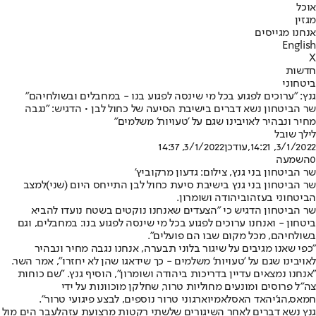
אוכל
מגזין
אנחנו מגייסים
English
X
חדשות
ביטחוני
גנץ: "ערוכים לפגוע בכל מי שינסה לפגוע בנו - במחבלים ובשולחיהם"
שר הביטחון נשא דברים בישיבת הסיעה של כחול לבן • הדגיש: "נגבה
מחיר ונבהיר לאויבינו שגם על 'טעויות' משלמים"
לילך שובל
3/1/2022, 14:21
,עודכן
3/1/2022, 14:37
0
השמעה
שר הביטחון בני גנץ, צילום: גדעון מרקוביץ'
שר הביטחון בני גנץ בישיבת סיעת כחול לבן התייחס היום (שני)
למצב
הביטחוני בעזה
וביהודה ושומרון.
שר הביטחון הדגיש כי "הצעדים שאנחנו נוקטים בשטח נועדו להביא
ביטחון - ואנחנו ערוכים לפגוע בכל מי שינסה לפגוע בנו: במחבלים, וגם
בשולחיהם, מכל מקום שבו הם פועלים".
"כפי שאנו מגיבים על שיגור בלוני תבערה, אנחנו נגבה מחיר ונבהיר
לאויבינו שגם על 'טעויות' משלמים - כך שידאגו שהן לא יחזרו", אמר השר.
"אנחנו נמצאים עדיין בדריכות ביהודה ושומרון", הוסיף גנץ. "שם כוחות
צה"ל פרוסים ומונעים מחוליות טרור, שחלקן מוכוונות על ידי
חמאס,
הג'יהאד האסלאמי
וארגוני טרור נוספים, לבצע פיגועי טרור".
גנץ נשא דברים לאחר השיגורים של
שתי רקטות מרצועת עזה
לעבר הים מול