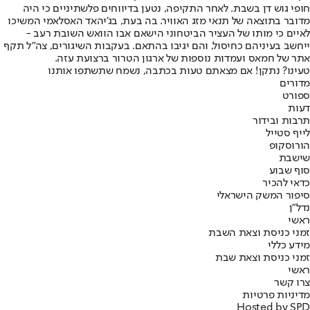
חופי גוש דן בשבת. לאחר התקיפה, נטען בדיווחים פלשתיניים כי היה
מדובר בתוצאה של תנאי מזג האוויר. בה בעת, בג'יהאד האסלאמי המשיכו
לאיים כי מותו של העציר הביטחוני הישאם אבו הוואש השובת רעב -
ייחשב בעיניהם כחיסול, והם יגיבו בהתאם. בעקבות השיגורים, צה"ל תקף
אתר של חמאס ועמדות נוספות של ארגון הטרור ברצועת עזה.
טעינו? נתקן! אם מצאתם טעות בכתבה, נשמח שתשתפו אותנו
מדורים
ספורט
דעות
תרבות ובידור
לייף סטייל
הורוסקופ
שישבת
סוף שבוע
כדאי להכיר
סיפור המשק הישראלי
נדל"ן
ראשי
זמני כניסת וצאת השבת
מידע כללי
זמני כניסת וצאת שבת
ראשי
צרו קשר
מדיניות פרטיות
Hosted by SPD