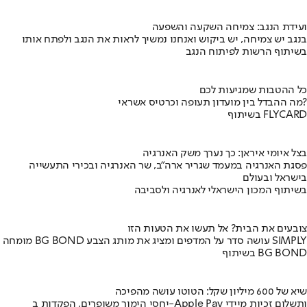
ועידת הנגב: צמיחה השקעה והשפעה
בנגב יש צמיחה, יש ביקוש ואנחנו נמשיך לראות את הנגב ולפתח אותו
בשיתוף הרשות לפיתוח הנגב
כל ההטבות שמגיעות לכם
מה ההבדל בין מועדון תעופה וכרטיס אשראי?
בשיתוף FLYCARD
בצל איומי איראן: כך נערך משק האנרגיה
פסגת האנרגיה במעמד שגריר ארה"ב, שר האנרגיה ובכירי התעשייה
בישראל ובעולם
בשיתוף המכון הישראלי לאנרגיה ולסביבה
צובעים את הבית? אל תעשו את הטעות הזו
מומחה BG BOND עושה סדר על המדפים ומציג את מותג הצבע SIMPLY
בשיתוף BG BOND
שיא של 600 מיליון שקל: הטוטו עושה מהפיכה
יחסי הימור משופרים, הפקדות ב-Apple Pay ותשלום זכיות מיידי