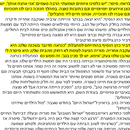
ג'ראח, סיפר: "יש כלפינו איומים ושמעתי הרבה פעמים: 'אני ארצח אותך'. יש
כאן אירועים יומיומיים וגם כתובות נאצה. במהלך חנוכה כיבו לנו חנוכיות
וגם שברו לנו חנוכייה. אנחנו חיים ליד מחבלים".
עוד הוא הוסיף: "היא יצאה בבוקר והייתה ערביה שעקבה אחריה ודקרה
אותה בחלק העליון של הגב. הייתי במילואים ואשתי הייתה לבד עם חמשת
הילדים שלנו. מישהו שהיה שם הזמין אמבולנס, פינו אותה לבית החולים,
היא עברה בדיקות וברוך השם היא לא נפגעה באברים פנימיים".
דביר כהן,צילום: גדעון מרקוביץ'
דביר כהן הוסיף בהתייחס למחבלת: "כנראה מדובר בשכנה שלנו. היא
עקבה אחריה. מוריה הגיעה לצומת לא רחוק מהבית שלנו. היא סיפרה לי
שהבן שלנו צעק: 'אימא, יש לך סכין בגב'. זה ממש נס
. המחבלת כנראה
נבהלה מהסיטואציה וברחה בנס כי היו שם חמשת הילדים שלנו. אם היא
הייתה ממשיכה אני לא רוצה לחשוב איפה זה היה נגמר. אנחנו חווים גל
טרור ארוך עוד מ'שומר החומות' אז הבית שלנו חטף 11 בקבוקי תבערה וגם
אבנים בשגרה. אנחנו מצפים שיותר יראו את המשטרה בשטח. אנחנו
ממשיכים את חיינו כשגרה. נמשיך לגור שם, זה חלק מהשליחות שלנו.
"מוריה מרגישה טוב", סיכם כהן. "הסכין הייתה ארוכה אבל לא פגעה
באיברים פנימיים. בעזרת השם, היא תתאושש מזה ותשתחרר היום מבית
החולים".
מוריה כהן, בראיון ל"ישראל היום" בחודש שעבר: "מול הילדים שידרנו
ביטחון"
לפני כחודש, ראיינו
במוסף "ישראל השבוע" את מוריה ובעלה דביר
על החיים
בשכונה הסוערת. "הרגע הכי קשה שלי כאן היה ביום ירושלים", סיפרה אז
מוריה, "כשרציתי לשוב הביתה עם הילדים מהחגיגות, ולפתע נשמעה
אזעקה. מרחוק אני רואה אלפי ערבים מול הבתים שלנו, שורקים ורוקדים