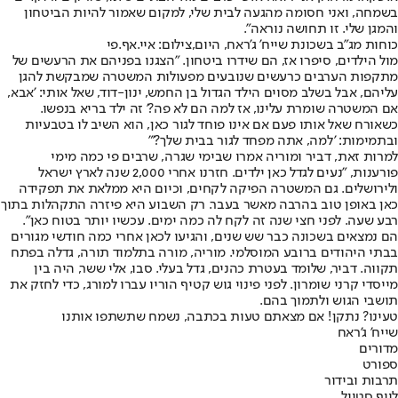
בשמחה, ואני חסומה מהגעה לבית שלי, למקום שאמור להיות הביטחון
והמגן שלי. זו תחושה נוראה".
כוחות מג"ב בשכונת שייח' ג'ראח, היום,צילום: איי.אף.פי
מול הילדים, סיפרו אז, הם שידרו ביטחון. "הצגנו בפניהם את הרעשים של
מתקפות הערבים כרעשים שנובעים מפעולות המשטרה שמבקשת להגן
עליהם, אבל בשלב מסוים הילד הגדול בן החמש, ינון-דוד, שאל אותי: 'אבא,
אם המשטרה שומרת עלינו, אז למה הם לא פה?' זה ילד בריא בנפשו.
כשאורח שאל אותו פעם אם אינו פוחד לגור כאן, הוא השיב לו בטבעיות
ובתמימות: 'למה, אתה מפחד לגור בבית שלך?'"
למרות זאת, דביר ומוריה אמרו שבימי שגרה, שרבים פי כמה מימי
פורענות, "נעים לגדל כאן ילדים. חזרנו אחרי 2,000 שנה לארץ ישראל
ולירושלים. גם המשטרה הפיקה לקחים, וכיום היא ממלאת את תפקידה
כאן באופן טוב בהרבה מאשר בעבר. רק השבוע היא פיזרה התקהלות בתוך
רבע שעה. לפני חצי שנה זה לקח לה כמה ימים. עכשיו יותר בטוח כאן".
הם נמצאים בשכונה כבר שש שנים, והגיעו לכאן אחרי כמה חודשי מגורים
בבתי היהודים ברובע המוסלמי. מוריה, מורה בתלמוד תורה, גדלה בפתח
תקווה. דביר, שלומד בעטרת כהנים, גדל בעלי. סבו, אלי ששר, היה בין
מייסדי קרני שומרון. לפני פינוי גוש קטיף הוריו עברו למורג, כדי לחזק את
תושבי הגוש ולתמוך בהם.
טעינו? נתקן! אם מצאתם טעות בכתבה, נשמח שתשתפו אותנו
שייח' ג'ראח
מדורים
ספורט
תרבות ובידור
לייף סטייל