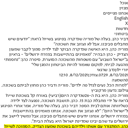
אוכל
מגזין
אנחנו מגייסים
English
X
חדשות
ביטחוני
דביר כהן, בעלה של מוריה שנדקרה בפיגוע בשייח' ג'ראח: "יודעים שיש
מחבלים סביבנו, אבל לא נעזוב את השכונה"
מוריה כהן, היא האישה שנדקרה הבוקר לצד ילדיה סמוך לקבר שמעון
הצדיק • כהן הבהיר: "מאמינים בהתיישבות במזרח ירושלים" • בראיון
ב"ישראל השבוע" עם משפחות מהשכונה הסוערת, סיפרה כהן: "נחסמתי
מהגעה לביתי, למקום שאמור להיות הביטחון והמגן שלי"
יורי ילון
נדב שרגאי
8/12/2021, 07:29
,עודכן
8/12/2021, 12:10
0
השמעה
"למרות הכל, נעים לגדל פה ילדים". מוריה ודביר כהן מחוץ לביתם בשכונה,
צילום: גדעון מרקוביץ
מוריה כהן, היא בת ה-26
שנדקרה היום
(רביעי) באורח קל בשכונת שייח'
ג'ראח על ידי מחבלת כבת 15. כהן, תושבת השכונה, נפגעה לצד ילידה
כשליוותה אותם לבית הספר. דביר כהן, בעלה של מוריה, אמר אחרי הפיגוע
ל"ישראל היום": "לא נעזוב את השכונה. אנחנו מאמינים בהתיישבות
במזרח ירושלים. אנחנו יודעים שיש מחבלים סביבנו, אבל נמשיך ליישב את
ירושלים עד שהם יבינו שמדינת ישראל היא בעלת הבית".
כהן, המתגורר עם אשתו וילדיהם בשכונת שמעון הצדיק, הסמוכה לשייח'