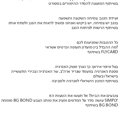
בשיתוף המועצה להסדר ההימורים בספורט
ועידת הנגב: צמיחה השקעה והשפעה
בנגב יש צמיחה, יש ביקוש ואנחנו נמשיך לראות את הנגב ולפתח אותו
בשיתוף הרשות לפיתוח הנגב
כל ההטבות שמגיעות לכם
מה ההבדל בין מועדון תעופה וכרטיס אשראי?
בשיתוף FLYCARD
בצל איומי איראן: כך נערך משק האנרגיה
פסגת האנרגיה במעמד שגריר ארה"ב, שר האנרגיה ובכירי התעשייה
בישראל ובעולם
בשיתוף המכון הישראלי לאנרגיה ולסביבה
צובעים את הבית? אל תעשו את הטעות הזו
מומחה BG BOND עושה סדר על המדפים ומציג את מותג הצבע SIMPLY
בשיתוף BG BOND