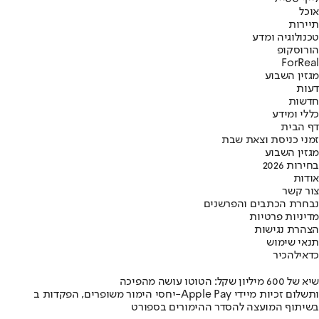
אוכל
תיירות
טכנולוגיה ומדע
הורוסקופ
ForReal
מגזין השבוע
דעות
חדשות
כללי ומידע
דף הבית
זמני כניסת וצאת שבת
מגזין השבוע
בחירות 2026
אודות
צור קשר
נבחרת הכתבים והפרשנים
מדיניות פרטיות
הצהרת נגישות
תנאי שימוש
כדאי
להכיר
שיא של 600 מיליון שקל: הטוטו עושה מהפיכה
יחסי הימור משופרים, הפקדות ב-Apple Pay ותשלום זכיות מיידי
בשיתוף המועצה להסדר ההימורים בספורט