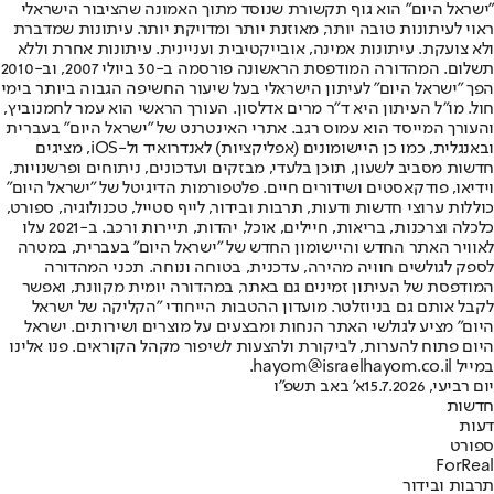
"ישראל היום" הוא גוף תקשורת שנוסד מתוך האמונה שהציבור הישראלי
ראוי לעיתונות טובה יותר, מאוזנת יותר ומדויקת יותר. עיתונות שמדברת
ולא צועקת. עיתונות אמינה, אובייקטיבית ועניינית. עיתונות אחרת וללא
תשלום. המהדורה המודפסת הראשונה פורסמה ב-30 ביולי 2007, וב-2010
הפך "ישראל היום" לעיתון הישראלי בעל שיעור החשיפה הגבוה ביותר בימי
חול. מו"ל העיתון היא ד"ר מרים אדלסון. העורך הראשי הוא עמר לחמנוביץ,
והעורך המייסד הוא עמוס רגב. אתרי האינטרנט של "ישראל היום" בעברית
ובאנגלית, כמו כן היישומונים (אפליקציות) לאנדרואיד ול-iOS, מציגים
חדשות מסביב לשעון, תוכן בלעדי, מבזקים ועדכונים, ניתוחים ופרשנויות,
וידיאו, פודקאסטים ושידורים חיים. פלטפורמות הדיגיטל של "ישראל היום"
כוללות ערוצי חדשות ודעות, תרבות ובידור, לייף סטייל, טכנולוגיה, ספורט,
כלכלה וצרכנות, בריאות, חיילים, אוכל, יהדות, תיירות ורכב. ב-2021 עלו
לאוויר האתר החדש והיישומון החדש של "ישראל היום" בעברית, במטרה
לספק לגולשים חוויה מהירה, עדכנית, בטוחה ונוחה. תכני המהדורה
המודפסת של העיתון זמינים גם באתר, במהדורה יומית מקוונת, ואפשר
לקבל אותם גם בניוזלטר. מועדון ההטבות הייחודי "הקליקה של ישראל
היום" מציע לגולשי האתר הנחות ומבצעים על מוצרים ושירותים. ישראל
היום פתוח להערות, לביקורת ולהצעות לשיפור מקהל הקוראים. פנו אלינו
במייל hayom@israelhayom.co.il.
יום רביעי, 15.7.2026
א' באב תשפ"ו
חדשות
דעות
ספורט
ForReal
תרבות ובידור