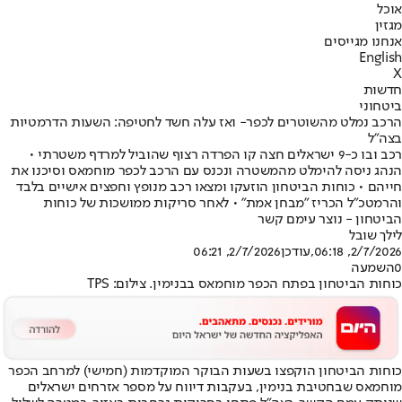
אוכל
מגזין
אנחנו מגייסים
English
X
חדשות
ביטחוני
הרכב נמלט מהשוטרים לכפר- ואז עלה חשד לחטיפה: השעות הדרמטיות
בצה"ל
רכב ובו כ-9 ישראלים חצה קו הפרדה רצוף שהוביל למרדף משטרתי •
הנהג ניסה להימלט מהמשטרה ונכנס עם הרכב לכפר מוחמאס וסיכנו את
חייהם • כוחות הביטחון הוזעקו ומצאו רכב מנופץ וחפצים אישיים בלבד
והרמטכ"ל הכריז "מבחן אמת" • לאחר סריקות ממושכות של כוחות
הביטחון - נוצר עימם קשר
לילך שובל
2/7/2026, 06:18
,עודכן
2/7/2026, 06:21
0
השמעה
כוחות הביטחון בפתח הכפר מוחמאס בבנימין. צילום: TPS
כוחות הביטחון הוקפצו בשעות הבוקר המוקדמות (חמישי) למרחב הכפר
מוחמאס שבחטיבת בנימין, בעקבות דיווח על מספר אזרחים ישראלים