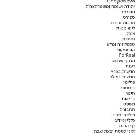
G
o
o
g
l
e
News
יהודה ושומרון
משטרה
צה"ל
מדורים
ספורט
תרבות ובידור
לייף סטייל
אוכל
תיירות
טכנולוגיה ומדע
הורוסקופ
ForReal
מגזין השבוע
דעות
חדשות בארץ
חדשות בעולם
פוליטי
ביטחוני
חינוך
בריאות
משפט
תחבורה
פוליטי-מדיני
כללי ומידע
דף הבית
זמני כניסת וצאת שבת