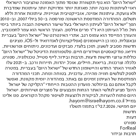
"ישראל היום" הוא גוף תקשורת שנוסד מתוך האמונה שהציבור הישראלי
ראוי לעיתונות טובה יותר, מאוזנת יותר ומדויקת יותר. עיתונות שמדברת
ולא צועקת. עיתונות אמינה, אובייקטיבית ועניינית. עיתונות אחרת וללא
תשלום. המהדורה המודפסת הראשונה פורסמה ב-30 ביולי 2007, וב-2010
הפך "ישראל היום" לעיתון הישראלי בעל שיעור החשיפה הגבוה ביותר בימי
חול. מו"ל העיתון היא ד"ר מרים אדלסון. העורך הראשי הוא עמר לחמנוביץ,
והעורך המייסד הוא עמוס רגב. אתרי האינטרנט של "ישראל היום" בעברית
ובאנגלית, כמו כן היישומונים (אפליקציות) לאנדרואיד ול-iOS, מציגים
חדשות מסביב לשעון, תוכן בלעדי, מבזקים ועדכונים, ניתוחים ופרשנויות,
וידיאו, פודקאסטים ושידורים חיים. פלטפורמות הדיגיטל של "ישראל היום"
כוללות ערוצי חדשות ודעות, תרבות ובידור, לייף סטייל, טכנולוגיה, ספורט,
כלכלה וצרכנות, בריאות, חיילים, אוכל, יהדות, תיירות ורכב. ב-2021 עלו
לאוויר האתר החדש והיישומון החדש של "ישראל היום" בעברית, במטרה
לספק לגולשים חוויה מהירה, עדכנית, בטוחה ונוחה. תכני המהדורה
המודפסת של העיתון זמינים גם באתר, במהדורה יומית מקוונת, ואפשר
לקבל אותם גם בניוזלטר. מועדון ההטבות הייחודי "הקליקה של ישראל
היום" מציע לגולשי האתר הנחות ומבצעים על מוצרים ושירותים. ישראל
היום פתוח להערות, לביקורת ולהצעות לשיפור מקהל הקוראים. פנו אלינו
במייל hayom@israelhayom.co.il.
יום חמישי, 2.7.2026
י"ז בתמוז תשפ"ו
חדשות
דעות
ספורט
ForReal
תרבות ובידור