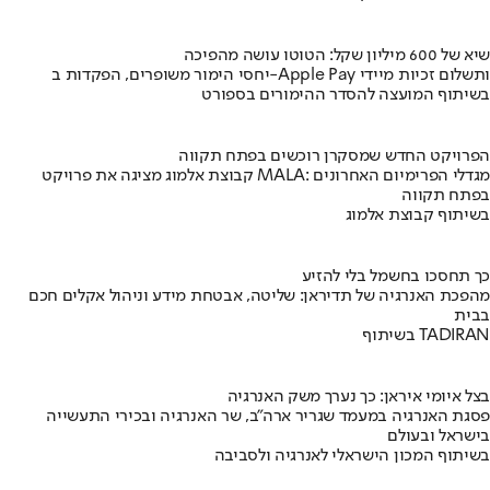
שיא של 600 מיליון שקל: הטוטו עושה מהפיכה
יחסי הימור משופרים, הפקדות ב-Apple Pay ותשלום זכיות מיידי
בשיתוף המועצה להסדר ההימורים בספורט
הפרויקט החדש שמסקרן רוכשים בפתח תקווה
קבוצת אלמוג מציגה את פרויקט MALA: מגדלי הפרימיום האחרונים
בפתח תקווה
בשיתוף קבוצת אלמוג
כך תחסכו בחשמל בלי להזיע
מהפכת האנרגיה של תדיראן: שליטה, אבטחת מידע וניהול אקלים חכם
בבית
בשיתוף TADIRAN
בצל איומי איראן: כך נערך משק האנרגיה
פסגת האנרגיה במעמד שגריר ארה"ב, שר האנרגיה ובכירי התעשייה
בישראל ובעולם
בשיתוף המכון הישראלי לאנרגיה ולסביבה