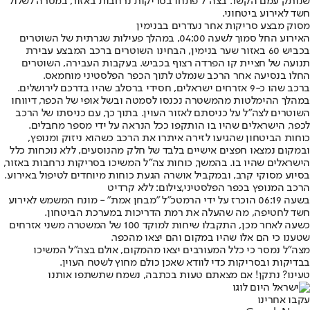
שנותק עמם הקשר. בצה"ל פתחו בסריקות נרחבות באזור, במטרה לשלול
חשד לאירוע ביטחוני.
מסוק מבצע סריקות אחר נעדרים בבנימין
האירוע החל סמוך לשעה 04:00, במהלך פעילות שגרתית של השוטרים
בכביש 60 באזור שער בנימין, הבחינו השוטרים ברכב המבצע עבירת
תנועה של חציית קו הפרדה רצוף בכביש. בעקבות העבירה, השוטרים
החלו בנסיעה אחר הרכב שנמלט לתוך הכפר הפלסטיני מוחמאס.
ברכב שהו כ-9 אזרחים ישראלים, חסידי ברסלב שהיו בדרכם לירושלים.
במהלך ההימלטות מהמשטרה נכנסו לסמטה ובשל אופי של הכפר, דיווחו
השוטרים לצה"ל על כניסתם לאזור העוין. בתוך כך, עם כניסתו של הרכב
לכפר, הישראלים שהיו בו הותקפו ככל הנראה על ידי מספר מחבלים.
כוחות הביטחון שהגיעו לזירה איתרו את הרכב כשהוא ניזוק ומנופץ,
ובמקום נמצאו חפצים אישיים בלבד של חלק מהנוסעים, ללא נוכחות כלל
הישראלים שהיו בו. בהמשך, כוחות צה"ל המשיכו בסריקות נרחבות באזור,
בסיוע מסוקי קרב, ובמקביל אושרה הגעת כוחות מיוחדים לטיפול באירוע.
הרכב המנופץ בכפר הפלסטיני,צילום: ללא קרדיט
בשעה 06:19 הוכרז על ידי הרמטכ"ל "מבחן אמת" - מונח המשמש לאירוע
חשד לחטיפה, מה שהעלה את רמת הדריכות במערכת הביטחון.
כשעה לאחר מכן, התקבלו שיחות למוקד 100 של המשטרה משני אזרחים
שטענו כי הם אלו שהיו במקום והם יצאו מהכפר.
מצה"ל נמסר כי כלל המעורבים יצאו מהמקום, אולם בצה"ל המשיכו
בבדיקות ובסריקות כדי לוודא שאכן כולם מחוץ לשטח העוין.
טעינו? נתקן! אם מצאתם טעות בכתבה, נשמח שתשתפו אותנו
עקבו אחרינו