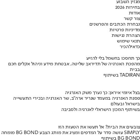
מגזין השבוע
בחירות 2026
אודות
צור קשר
נבחרת הכתבים והפרשנים
מדיניות פרטיות
הצהרת נגישות
תנאי שימוש
כדאי
להכיר
כך תחסכו בחשמל בלי להזיע
מהפכת האנרגיה של תדיראן: שליטה, אבטחת מידע וניהול אקלים חכם
בבית
בשיתוף TADIRAN
בצל איומי איראן: כך נערך משק האנרגיה
פסגת האנרגיה במעמד שגריר ארה"ב, שר האנרגיה ובכירי התעשייה
בישראל ובעולם
בשיתוף המכון הישראלי לאנרגיה ולסביבה
צובעים את הבית? אל תעשו את הטעות הזו
מומחה BG BOND עושה סדר על המדפים ומציג את מותג הצבע SIMPLY
בשיתוף BG BOND