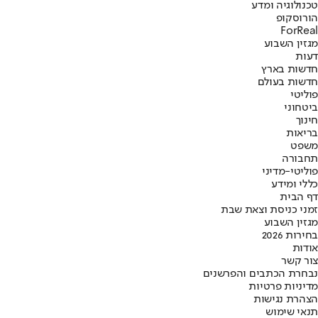
טכנולוגיה ומדע
הורוסקופ
ForReal
מגזין השבוע
דעות
חדשות בארץ
חדשות בעולם
פוליטי
ביטחוני
חינוך
בריאות
משפט
תחבורה
פוליטי-מדיני
כללי ומידע
דף הבית
זמני כניסת וצאת שבת
מגזין השבוע
בחירות 2026
אודות
צור קשר
נבחרת הכתבים והפרשנים
מדיניות פרטיות
הצהרת נגישות
תנאי שימוש