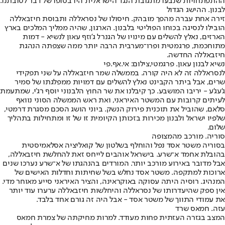
ההתפתחויות שנבעו מתגובת הנגד הישראלית היו בסופו של דבר לטובתנו.
לבנון. ההישג הגדול
זירה אחת עברה מהפך מובהק. חיסולו של נסראללה ותבוסת חיזבאללה
הובילו לנסיגה בכוחו הפוליטי בלבנון. הארגון, שהיה ממליך המלכים בארץ
הארזים, נאלץ להשלים עם מינויו של הגנרל ג'וזף עאון לנשיא - דמות
מתוחכמת, פרגמטית ופרו־מערבית הרבה יותר ממה שצפתה הנהגת
חיזבאללה החדשה.
נשיא לבנון עאון. פרגמטי,צילום: אי.אף.פי
לנסראללה זה לא היה קורה. בממשלה שמר חיזבאללה על שני תפקידי
שרים, אבל ביתר הקבינט נאלץ להשלים עם דמויות ממפלגתו של סמיר
ג'עג'ע - יריבו המושבע. כך קיבלנו את שר החוץ הלבנוני יוסף רג'י, שמתעמת
לעיתים קרובות עם המשטר האיראני, ואת ראש הממשלה הסוני נוואף
סלאם, שהוביל את תוכנית פירוק הנשק. ביוני הושג הסכם מסגרת דרמטי,
שלפיו ישראל ולבנון מכירות בזכותן הקיומית זו של זו ומתחילות בתהליך
שלום.
סוריה. מורכב מהמצופה
בסוריה משטר אסד נפל והוחלף בשלטון של קואליציה אסלאמיסטית
בהובלת אחמד א־שרע. בישראל אוהבים לייחס זאת להחלשת חיזבאללה,
אבל מדובר באירוע מורכב יותר. המורדים בהנהגתו של א־שרע נערכו שנים
ארוכות למתקפה. משטר אסד נחלש בשל שחיתות וחדלות האישים של
המנהיג. רוסיה היתה עסוקה באוקראינה, והציר האיראני סייע מאוחר מדי.
אין ספק שהיעדרותו של נסראללה והיחלשות חיזבאללה ערערו עוד יותר
את עמודי התווך של משטר אסד - אבל היה זה גורם אחד בלבד.
עזה. חמאס שרד
המצב בגזרה העזתית פחות מעודד. למרות מחיקתה של צמרת חמאס