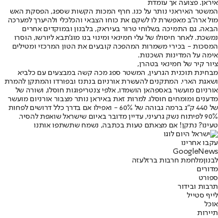
איראן. פצועה אך עומדת
המשטר האיראני נותר על כנו. חרף המכות הקשות שספג, הפסקת האש
מול ארה"ב מאפשרת לו לשקם את כוחו הצבאי והכלכלי ולהיערך למערכה
הבאה. גם התמיכה בשלוחי טרור בעיראק, בלבנון ובמוקדים אחרים
נמשכת. לאחר חיסולו של עלי חמינאי ומינוי בנו מוג'תבא ליורשו, הוסרו
המסכות - בכירי משמרות המהפכה קובעים את הטון המרכזי ומטילים
אימה על המדינות השכנות.
ציור קיר של חמינאי בטהרן,
מבחינת תוכנית הגרעין, המשטר ספג מכה קשה במבצעים עם כלביא
ושאגת הארי. המתקנים להעשרת אורניום בנתנז ובפורדו והמתקן להמרת
אורניום מועשר באספהאן הושמדו, אלפי צנטריפוגות חוסלו, ושורה של
מדענים ומומחים חוסלו. למרות זאת באיראן נותר מצבור אורניום מועשר
של 440 ק"ג ברמה גבוהה של 60% - ואפילו אם בדרך כלל דרושים לפחות
90% לפיתוח נשק גרעיני, עדיין מדובר באיום שישראל שואפת להסיר.
טעינו? נתקן! אם מצאתם טעות בכתבה, נשמח שתשתפו אותנו
עקבו אחרינו
G
o
o
g
l
e
News
לבנון
מלחמת חרבות ברזל
עזה
מדורים
ספורט
תרבות ובידור
לייף סטייל
אוכל
תיירות