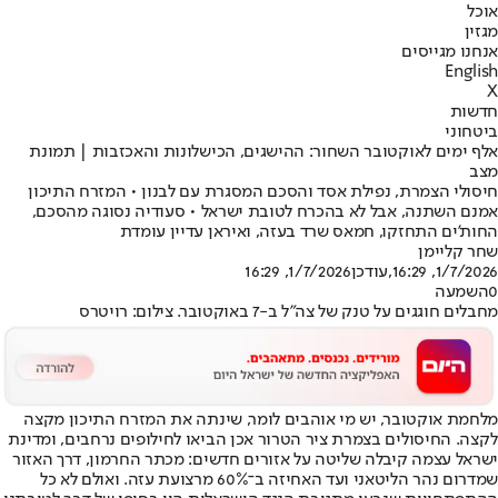
אוכל
מגזין
אנחנו מגייסים
English
X
חדשות
ביטחוני
אלף ימים לאוקטובר השחור: ההישגים, הכישלונות והאכזבות | תמונת
מצב
חיסולי הצמרת, נפילת אסד והסכם המסגרת עם לבנון • המזרח התיכון
אמנם השתנה, אבל לא בהכרח לטובת ישראל • סעודיה נסוגה מהסכם,
החות'ים התחזקו, חמאס שרד בעזה, ואיראן עדיין עומדת
שחר קליימן
1/7/2026, 16:29
,עודכן
1/7/2026, 16:29
0
השמעה
מחבלים חוגגים על טנק של צה"ל ב-7 באוקטובר. צילום: רויטרס
מלחמת אוקטובר, יש מי אוהבים לומר, שינתה את המזרח התיכון מקצה
לקצה. החיסולים בצמרת ציר הטרור אכן הביאו לחילופים נרחבים, ומדינת
ישראל עצמה קיבלה שליטה על אזורים חדשים: מכתר החרמון, דרך האזור
שמדרום נהר הליטאני ועד האחיזה ב־60% מרצועת עזה. ואולם לא כל