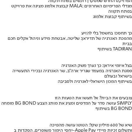
הפרויקט החדש שמסקרן רוכשים בפתח תקווה
קבוצת אלמוג מציגה את פרויקט MALA: מגדלי הפרימיום האחרונים
בפתח תקווה
בשיתוף קבוצת אלמוג
כך תחסכו בחשמל בלי להזיע
מהפכת האנרגיה של תדיראן: שליטה, אבטחת מידע וניהול אקלים חכם
בבית
בשיתוף TADIRAN
בצל איומי איראן: כך נערך משק האנרגיה
פסגת האנרגיה במעמד שגריר ארה"ב, שר האנרגיה ובכירי התעשייה
בישראל ובעולם
בשיתוף המכון הישראלי לאנרגיה ולסביבה
צובעים את הבית? אל תעשו את הטעות הזו
מומחה BG BOND עושה סדר על המדפים ומציג את מותג הצבע SIMPLY
בשיתוף BG BOND
שיא של 600 מיליון שקל: הטוטו עושה מהפיכה
יחסי הימור משופרים, הפקדות ב-Apple Pay ותשלום זכיות מיידי