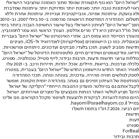
"ישראל היום" הוא גוף תקשורת שנוסד מתוך האמונה שהציבור הישראלי
ראוי לעיתונות טובה יותר, מאוזנת יותר ומדויקת יותר. עיתונות שמדברת
ולא צועקת. עיתונות אמינה, אובייקטיבית ועניינית. עיתונות אחרת וללא
תשלום. המהדורה המודפסת הראשונה פורסמה ב-30 ביולי 2007, וב-2010
הפך "ישראל היום" לעיתון הישראלי בעל שיעור החשיפה הגבוה ביותר בימי
חול. מו"ל העיתון היא ד"ר מרים אדלסון. העורך הראשי הוא עמר לחמנוביץ,
והעורך המייסד הוא עמוס רגב. אתרי האינטרנט של "ישראל היום" בעברית
ובאנגלית, כמו כן היישומונים (אפליקציות) לאנדרואיד ול-iOS, מציגים
חדשות מסביב לשעון, תוכן בלעדי, מבזקים ועדכונים, ניתוחים ופרשנויות,
וידיאו, פודקאסטים ושידורים חיים. פלטפורמות הדיגיטל של "ישראל היום"
כוללות ערוצי חדשות ודעות, תרבות ובידור, לייף סטייל, טכנולוגיה, ספורט,
כלכלה וצרכנות, בריאות, חיילים, אוכל, יהדות, תיירות ורכב. ב-2021 עלו
לאוויר האתר החדש והיישומון החדש של "ישראל היום" בעברית, במטרה
לספק לגולשים חוויה מהירה, עדכנית, בטוחה ונוחה. תכני המהדורה
המודפסת של העיתון זמינים גם באתר, במהדורה יומית מקוונת, ואפשר
לקבל אותם גם בניוזלטר. מועדון ההטבות הייחודי "הקליקה של ישראל
היום" מציע לגולשי האתר הנחות ומבצעים על מוצרים ושירותים. ישראל
היום פתוח להערות, לביקורת ולהצעות לשיפור מקהל הקוראים. פנו אלינו
במייל hayom@israelhayom.co.il.
יום רביעי, 1.7.2026
ט"ז בתמוז תשפ"ו
חדשות
דעות
ספורט
ForReal
תרבות ובידור