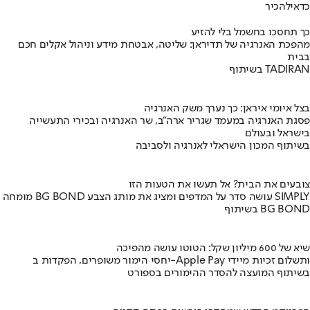
כדאי
להכיר
כך תחסכו בחשמל בלי להזיע
מהפכת האנרגיה של תדיראן: שליטה, אבטחת מידע וניהול אקלים חכם
בבית
בשיתוף TADIRAN
בצל איומי איראן: כך נערך משק האנרגיה
פסגת האנרגיה במעמד שגריר ארה"ב, שר האנרגיה ובכירי התעשייה
בישראל ובעולם
בשיתוף המכון הישראלי לאנרגיה ולסביבה
צובעים את הבית? אל תעשו את הטעות הזו
מומחה BG BOND עושה סדר על המדפים ומציג את מותג הצבע SIMPLY
בשיתוף BG BOND
שיא של 600 מיליון שקל: הטוטו עושה מהפיכה
יחסי הימור משופרים, הפקדות ב-Apple Pay ותשלום זכיות מיידי
בשיתוף המועצה להסדר ההימורים בספורט