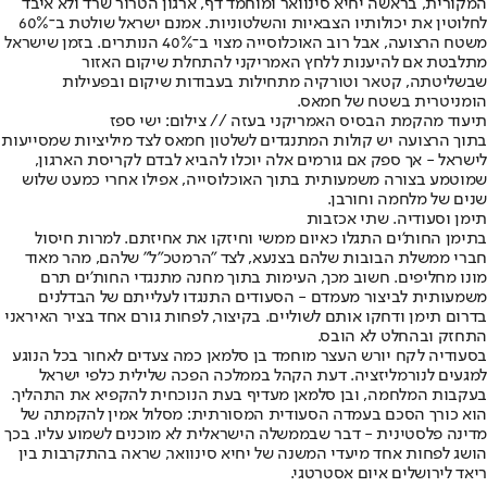
המקורית, בראשה יחיא סינוואר ומוחמד דף, ארגון הטרור שרד ולא איבד
לחלוטין את יכולותיו הצבאיות והשלטוניות. אמנם ישראל שולטת ב־60%
משטח הרצועה, אבל רוב האוכלוסייה מצוי ב־40% הנותרים. בזמן שישראל
מתלבטת אם להיענות ללחץ האמריקני להתחלת שיקום האזור
שבשליטתה, קטאר וטורקיה מתחילות בעבודות שיקום ובפעילות
הומניטרית בשטח של חמאס.
תיעוד מהקמת הבסיס האמריקני בעזה // צילום: ישי ספז
בתוך הרצועה יש קולות המתנגדים לשלטון חמאס לצד מיליציות שמסייעות
לישראל - אך ספק אם גורמים אלה יוכלו להביא לבדם לקריסת הארגון,
שמוטמע בצורה משמעותית בתוך האוכלוסייה, אפילו אחרי כמעט שלוש
שנים של מלחמה וחורבן.
תימן וסעודיה. שתי אכזבות
בתימן החות'ים התגלו כאיום ממשי וחיזקו את אחיזתם. למרות חיסול
חברי ממשלת הבובות שלהם בצנעא, לצד "הרמטכ"ל" שלהם, מהר מאוד
מונו מחליפים. חשוב מכך, העימות בתוך מחנה מתנגדי החות'ים תרם
משמעותית לביצור מעמדם - הסעודים התנגדו לעלייתם של הבדלנים
בדרום תימן ודחקו אותם לשוליים. בקיצור, לפחות גורם אחד בציר האיראני
התחזק ובהחלט לא הובס.
בסעודיה לקח יורש העצר מוחמד בן סלמאן כמה צעדים לאחור בכל הנוגע
למגעים לנורמליזציה. דעת הקהל בממלכה הפכה שלילית כלפי ישראל
בעקבות המלחמה, ובן סלמאן מעדיף בעת הנוכחית להקפיא את התהליך.
הוא כורך הסכם בעמדה הסעודית המסורתית: מסלול אמין להקמתה של
מדינה פלסטינית - דבר שבממשלה הישראלית לא מוכנים לשמוע עליו. בכך
הושג לפחות אחד מיעדי המשנה של יחיא סינוואר, שראה בהתקרבות בין
ריאד לירושלים איום אסטרטגי.