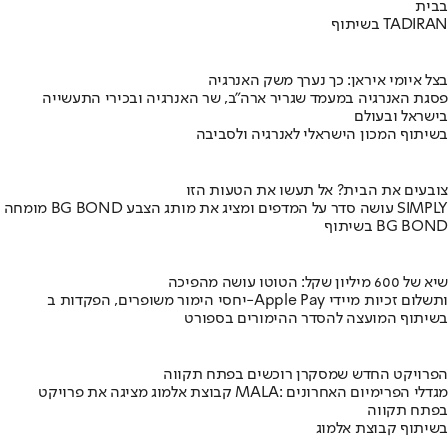
בבית
בשיתוף TADIRAN
בצל איומי איראן: כך נערך משק האנרגיה
פסגת האנרגיה במעמד שגריר ארה"ב, שר האנרגיה ובכירי התעשייה
בישראל ובעולם
בשיתוף המכון הישראלי לאנרגיה ולסביבה
צובעים את הבית? אל תעשו את הטעות הזו
מומחה BG BOND עושה סדר על המדפים ומציג את מותג הצבע SIMPLY
בשיתוף BG BOND
שיא של 600 מיליון שקל: הטוטו עושה מהפיכה
יחסי הימור משופרים, הפקדות ב-Apple Pay ותשלום זכיות מיידי
בשיתוף המועצה להסדר ההימורים בספורט
הפרויקט החדש שמסקרן רוכשים בפתח תקווה
קבוצת אלמוג מציגה את פרויקט MALA: מגדלי הפרימיום האחרונים
בפתח תקווה
בשיתוף קבוצת אלמוג