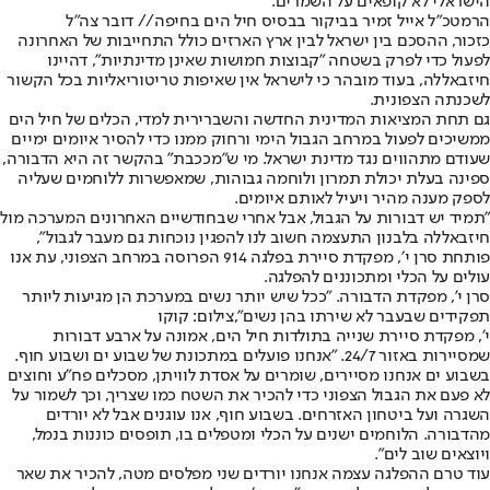
הישראלי לא קופאים על השמרים.
הרמטכ"ל אייל זמיר בביקור בבסיס חיל הים בחיפה// דובר צה"ל
כזכור, ההסכם בין ישראל לבין ארץ הארזים כולל התחייבות של האחרונה
לפעול כדי לפרק בשטחה "קבוצות חמושות שאינן מדינתיות", דהיינו
חיזבאללה, בעוד מובהר כי לישראל אין שאיפות טריטוריאליות בכל הקשור
לשכנתה הצפונית.
גם תחת המציאות המדינית החדשה והשברירית למדי, הכלים של חיל הים
ממשיכים לפעול במרחב הגבול הימי ורחוק ממנו כדי להסיר איומים ימיים
שעודם מתהווים נגד מדינת ישראל. מי ש״מככבת״ בהקשר זה היא הדבורה,
ספינה בעלת יכולת תמרון ולוחמה גבוהות, שמאפשרות ללוחמים שעליה
לספק מענה מהיר ויעיל לאותם איומים.
״תמיד יש דבורות על הגבול, אבל אחרי שבחודשיים האחרונים המערכה מול
חיזבאללה בלבנון התעצמה חשוב לנו להפגין נוכחות גם מעבר לגבול״,
פותחת סרן י׳, מפקדת סיירת בפלגה 914 הפרוסה במרחב הצפוני, עת אנו
עולים על הכלי ומתכוננים להפלגה.
סרן י', מפקדת הדבורה. "ככל שיש יותר נשים במערכת הן מגיעות ליותר
תפקידים שבעבר לא שירתו בהן נשים",צילום: קוקו
י׳, מפקדת סיירת שנייה בתולדות חיל הים, אמונה על ארבע דבורות
שמסיירות באזור 24/7. ״אנחנו פועלים במתכונת של שבוע ים ושבוע חוף.
בשבוע ים אנחנו מסיירים, שומרים על אסדת לוויתן, מסכלים פח״ע וחוצים
לא פעם את הגבול הצפוני כדי להכיר את השטח כמו שצריך, וכך לשמור על
השגרה ועל ביטחון האזרחים. בשבוע חוף, אנו עוגנים אבל לא יורדים
מהדבורה. הלוחמים ישנים על הכלי ומטפלים בו, תופסים כוננות בנמל,
ויוצאים שוב לים״.
עוד טרם ההפלגה עצמה אנחנו יורדים שני מפלסים מטה, להכיר את שאר