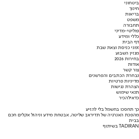
ביטחוני
חינוך
בריאות
משפט
תחבורה
פוליטי-מדיני
כללי ומידע
דף הבית
זמני כניסת וצאת שבת
מגזין השבוע
בחירות 2026
אודות
צור קשר
נבחרת הכתבים והפרשנים
מדיניות פרטיות
הצהרת נגישות
תנאי שימוש
כדאי
להכיר
כך תחסכו בחשמל בלי להזיע
מהפכת האנרגיה של תדיראן: שליטה, אבטחת מידע וניהול אקלים חכם
בבית
בשיתוף TADIRAN