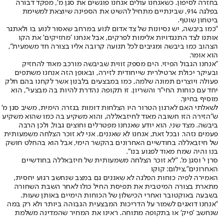
בחזרה לסיפון. כשאנחנו עולים אנחנו פוגשים את סגן מ׳, מפקד דבורה
בפלגה 914, שבינתיים מתחיל להשיט את הספינה שיוצאת למשימת
ביטחון שוטף.
״כמו ביבשה, יש נסיונות של צד אדום לנוע במרחב שאסור לנוע בו ולאתגר
אותנו לצד התנגדויות אלימות לפרקים, אבל אנחנו ׳מחזיקים׳ את הקו
הצהוב כמו ביבשה ומגיבים לכל תנועה קרובה אליו בצורה חד משמעית״,
הוא אומר.
״אנחנו הגבול הפיזי. הים מספק זווית שביבשה מורכב מאוד להחזיק
ובעיקר יכולת ארטילרית שייחודית לזירה, ובאופן הזה אנחנו משתפים
פעולה ויוצרים תמונה שלמה, כמו במבצעים בלבנון אשר לקחנו בהם חלק
יחד עם כוחות החי״ר והשריון. זו תקופה נהדרת להיות בה מבצעי״, הוא
מוסיף בחיוך.
לשאלתי האם לארגון הטרור היו הצלחות דומות בגזרה הימית, משיב סגן מ׳
ש״הזירה הזו חשובה מאוד לחיזבאללה, והוא משקיע בה כמו שהוא משקיע
ביבשה. מצד שני, הוא יודע שאנחנו מפטרלים וחוצים גבול, ולכן הרבה
פעמים נזהר. ובכל זאת, אנחנו לא שאננים. אני לא זוכר הצלחה משמעותית
של חיזבאללה בחודשיים האחרונים בהקשר הימי, אבל הוא בהחלט חושק
בנו והיה שמח מאוד לפגוע בנו״.
סרן י' וסגן מ'. "לא זוכר הצלחה משמעותית של חיזבאללה בחודשיים
האחרונים",צילום: קוקו
האמירה לפיה כוחות הפלגה לא שאננים גם במצב שנחשב רגוע יחסית,
מתארת בצורה המיטבית את תפיסת החיל כולו לאחר השבת השחורה
בשבעה באוקטובר ואחרי הכישלון של הכוחות הימיים באותן שעות.
״אנחנו דואגים לשמור על הדריכות המבצעית הגבוהה ביותר ולא רק במה
שנחשב ׳פיק׳ או בתקופה מתוחה. ראינו את המחיר שהמדינה משלמת