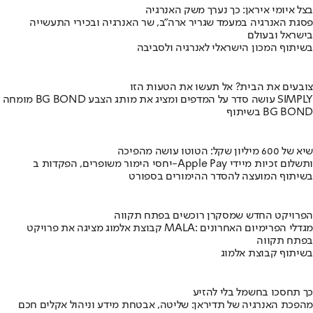
בצל איומי איראן: כך נערך משק האנרגיה
פסגת האנרגיה במעמד שגריר ארה"ב, שר האנרגיה ובכירי התעשייה
בישראל ובעולם
בשיתוף המכון הישראלי לאנרגיה ולסביבה
צובעים את הבית? אל תעשו את הטעות הזו
מומחה BG BOND עושה סדר על המדפים ומציג את מותג הצבע SIMPLY
בשיתוף BG BOND
שיא של 600 מיליון שקל: הטוטו עושה מהפיכה
יחסי הימור משופרים, הפקדות ב-Apple Pay ותשלום זכיות מיידי
בשיתוף המועצה להסדר ההימורים בספורט
הפרויקט החדש שמסקרן רוכשים בפתח תקווה
קבוצת אלמוג מציגה את פרויקט MALA: מגדלי הפרימיום האחרונים
בפתח תקווה
בשיתוף קבוצת אלמוג
כך תחסכו בחשמל בלי להזיע
מהפכת האנרגיה של תדיראן: שליטה, אבטחת מידע וניהול אקלים חכם