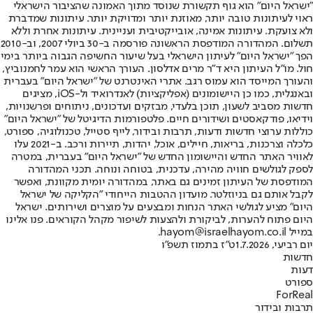
"ישראל היום" הוא גוף תקשורת שנוסד מתוך האמונה שהציבור הישראלי
ראוי לעיתונות טובה יותר, מאוזנת יותר ומדויקת יותר. עיתונות שמדברת
ולא צועקת. עיתונות אמינה, אובייקטיבית ועניינית. עיתונות אחרת וללא
תשלום. המהדורה המודפסת הראשונה פורסמה ב-30 ביולי 2007, וב-2010
הפך "ישראל היום" לעיתון הישראלי בעל שיעור החשיפה הגבוה ביותר בימי
חול. מו"ל העיתון היא ד"ר מרים אדלסון. העורך הראשי הוא עמר לחמנוביץ,
והעורך המייסד הוא עמוס רגב. אתרי האינטרנט של "ישראל היום" בעברית
ובאנגלית, כמו כן היישומונים (אפליקציות) לאנדרואיד ול-iOS, מציגים
חדשות מסביב לשעון, תוכן בלעדי, מבזקים ועדכונים, ניתוחים ופרשנויות,
וידיאו, פודקאסטים ושידורים חיים. פלטפורמות הדיגיטל של "ישראל היום"
כוללות ערוצי חדשות ודעות, תרבות ובידור, לייף סטייל, טכנולוגיה, ספורט,
כלכלה וצרכנות, בריאות, חיילים, אוכל, יהדות, תיירות ורכב. ב-2021 עלו
לאוויר האתר החדש והיישומון החדש של "ישראל היום" בעברית, במטרה
לספק לגולשים חוויה מהירה, עדכנית, בטוחה ונוחה. תכני המהדורה
המודפסת של העיתון זמינים גם באתר, במהדורה יומית מקוונת, ואפשר
לקבל אותם גם בניוזלטר. מועדון ההטבות הייחודי "הקליקה של ישראל
היום" מציע לגולשי האתר הנחות ומבצעים על מוצרים ושירותים. ישראל
היום פתוח להערות, לביקורת ולהצעות לשיפור מקהל הקוראים. פנו אלינו
במייל hayom@israelhayom.co.il.
יום רביעי, 1.7.2026
ט"ז בתמוז תשפ"ו
חדשות
דעות
ספורט
ForReal
תרבות ובידור