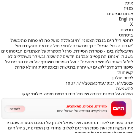
אוכל
מגזין
אנחנו מגייסים
English
X
חדשות
ביטחוני
לוחמי חיל הים בגבול הצפוני: "חיזבאללה פועל פה לא פחות מהיבשה"
"אנחנו הגבול הפיזי" - כך מתארים לוחמי חיל הים את תפקידם מול
חיזבאללה בים • מפקדת הסיירת, סרן י' מספרת על האתגרים הביטחוניים
בשטח: ״אנחנו התקפיים אבל גם יודעים להישמר, ובעיקר משתדלים לא
לזלזל באויב ולהישאר צנועים״ • ועל השירות משותף של נשים וגברים על
סיפון הדבורה: "לנשים יש יתרון ברגישות ובאכפתיות והן לא פחות
קשוחות"
לידור סולטן
1/7/2026, 10:37
,עודכן
1/7/2026, 10:37
0
השמעה
הפלגה על ספינת דבורה של חיל הים בבסיס חיפה. צילום: קוקו
ימים ספורים לאחר החתימה של ישראל ולבנון על הסכם מסגרת שמגדיר
את העקרונות ואת מפת הדרכים לשלום עתידי בין המדינות, בחיל הים