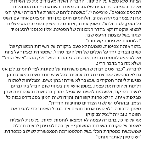
הצוות שלא נמצא על הסיפון. ״החבר׳ה האלה מעבירים את כל השירות
שלהם בספינה, זה הבית שלהם. זה מעורר השתאות - הם מסתגלים
לתנאים צפופים", מוסיפה י׳. "כשאתה לוחם שמשרת על דבורה יש לך חצי
ארון לעצמך במקרה הטוב. הלוחמים חיים כאן יחד ונמצאים אחד עם השני
כל הזמן, לטוב ולרע״. באופן אירוני, אחד מהם מציין בפניי כי הוא מצליח
למצוא שקט דווקא בחדר המכונות של הספינה, אליו נכנסנו לרגע ומיד
יצאנו בשל עוצמת הרעש שבו.
"הלוחמות לא פחות קשוחות"
בתוך אותה צפיפות, נשמעה לא פעם ביקורת על השירות המשותף של
נשים וגברים יחד על הכלים של חיל הים; סרן י׳, שמפקדת כאמור על צוות
של לא מעט לוחמים גברים, מבהירה כי הדבר הוא ״חלק מהדנ״א של החיל״
ושלא מדובר בדבר חריג.
לדבריה, ״כבר שנים רבות שנשים משרתות על ספינות לצד לוחמים, לכן אני
גם לא מרגישה שפרצתי תקרת זכוכית. ככל שיש יותר נשים במערכת הן
מגיעות ליותר תפקידים שבעבר לא שירתו בהן נשים, ומצליחות לפתוח
דלתות ולהוכיח את עצמן. באופן אישי אין בעיניי שום הבדל בין גברים
לנשים בפיקוד, ולפעמים לנשים יש אפילו יתרון ברגישות ובאכפתיות שהן
מביאות איתן. הן לא פחות קשוחות והן דורשות המון בסטנדרט גבוה כל
הזמן, ובהחלט יש לשני הצדדים מחויבות הדדית״.
סיפון הדבורה. "לא פעם אנחנו חוצים את בגבול הצפוני כדי להכיר את
השטח טוב יותר",צילום: קוקו
אף על פי כן, בדבורה עצמה לא תמצאו לוחמות ימיות, על מנת להצליח
לשמור על פקודת השירות המשותף - אך בהחלט ניתן לראות חובלת
שמשמשת כמפקדת הכלי בשל הפלטפורמה המאפשרת לשילוב כמפקדת.
"יש ניסיון לאתגר אותנו"