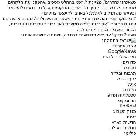
כשאנחנו נחדרים״, מציינת י׳. ״אני בהחלט מסכים שהפקנו את הלקחים
שחווינו על בשרנו״, מוסיף מ׳. ״אנחנו התקפיים אבל גם יודעים להישמר,
ובעיקר משתדלים לא לזלזל באויב ולהישאר צנועים״.
״בכל בוקר אני רואה לנגד עיניי את המשפחות השכולות״, מסכם מ׳ עת אנו
עוגנים בחזרה. ״אין זכות גדולה מלשרת כאן עבור הגיבורים והגיבורות,
ועבור תושבי הצפון היקרים לנו״.
טעינו? נתקן! אם מצאתם טעות בכתבה, נשמח שתשתפו אותנו
עקבו אחרינו
G
o
o
g
l
e
News
חיזבאללה
חיל הים
מדורים
ספורט
תרבות ובידור
לייף סטייל
אוכל
תיירות
טכנולוגיה ומדע
הורוסקופ
ForReal
מגזין השבוע
דעות
חדשות בארץ
חדשות בעולם
פוליטי