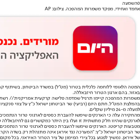
0
השמעה
אחמד ואחידי, מפקד משמרות המהפכה. צילום: AP
המטה הלאומי ללוחמה כלכלית בטרור (מט"ל) במשרד הביטחון, בשיתוף ק
באזור, בהם ארגון הטרור חיזבאללה.
משמרות המהפכה קיימו תרגיל שמדמה פלישה קרקעית אמריקנית// רשת
למעלה מ-24 מיליון שקלים.
מהחקירה עלה כי הארנקים שימשו להעברת כספים לארגוני טרור הנתמכים 
לארנקים שהיוו חלק מתשתית זו ועלו בין היתר כמקושרים גם לחיזבאללה עו
מטבעות קריפטו. הארנקים שימשו להעברת כספים לארגוני טרור הנתמכים ע
שר הביטחון ישראל כ"ץ: "המערכה נגד איראן אינה מתנהלת רק בשדה הקרב
של איראן. נמשיך לפגוע בכל צירי המימון של ציר הטרור האיראני, בכל מקום 