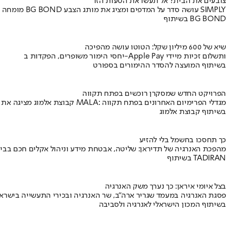
צובעים את הבית? אל תעשו את הטעות הזו
מומחה BG BOND עושה סדר על המדפים ומציג את מותג הצבע SIMPLY
בשיתוף BG BOND
שיא של 600 מיליון שקל: הטוטו עושה מהפיכה
יחסי הימור משופרים, הפקדות ב-Apple Pay ותשלום זכיות מיידי
בשיתוף המועצה להסדר ההימורים בספורט
הפרויקט החדש שמסקרן רוכשים בפתח תקווה
קבוצת אלמוג מציגה את פרויקט MALA: מגדלי הפרימיום האחרונים בפתח תקווה
בשיתוף קבוצת אלמוג
כך תחסכו בחשמל בלי להזיע
מהפכת האנרגיה של תדיראן: שליטה, אבטחת מידע וניהול אקלים חכם בבי
בשיתוף TADIRAN
בצל איומי איראן: כך נערך משק האנרגיה
פסגת האנרגיה במעמד שגריר ארה"ב, שר האנרגיה ובכירי התעשייה בישראל
בשיתוף המכון הישראלי לאנרגיה ולסביבה