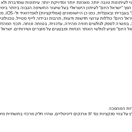
לעיתונות טובה יותר, מאוזנת יותר ומדויקת יותר. עיתונות שמדברת ולא צ
שלום. המהדורה המודפסת הראשונה פורסמה ב-30 ביולי 2007, וב-2010 הפך "ישראל היום" לעיתון הישראלי בעל שי
לחמנוביץ,
ל היום" כוללות ערוצי חדשות ודעות, תרבות ובידור, לייף סטייל, טכנולוגיה
ברית, במטרה לספק לגולשים חוויה מהירה, עדכנית, בטוחה ונוחה. תכני המה
ל היום" מציע לגולשי האתר הנחות ומבצעים על מוצרים ושירותים. ישראל 
רות המהפכה
בהמלצת המטה הלאומי למלחמה בטרור כלכלי, חתם שר הביטחון ישראל כ"ץ על צווי סנקציות נ