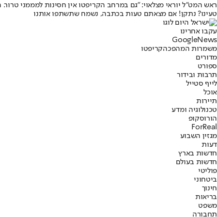
ראש המט"ל יוראי מצלאוי: "גם במרחב הקריפטו אין חסינות למממני טרור. 
טעינו? נתקן! אם מצאתם טעות בכתבה, נשמח שתשתפו אותנו
עקבו אחרינו
G
o
o
g
l
e
News
משמרות המהפכה
קריפטו
מדורים
ספורט
תרבות ובידור
לייף סטייל
אוכל
תיירות
טכנולוגיה ומדע
הורוסקופ
ForReal
מגזין השבוע
דעות
חדשות בארץ
חדשות בעולם
פוליטי
ביטחוני
חינוך
בריאות
משפט
תחבורה