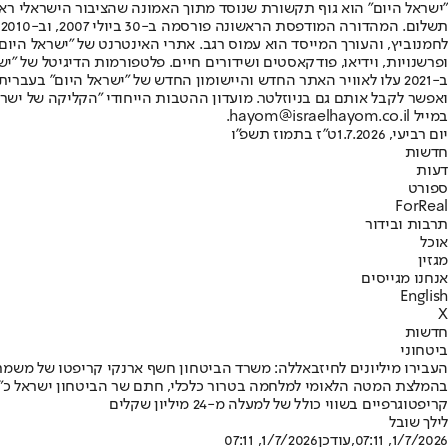
"ישראל היום" הוא גוף תקשורת שנוסד מתוך האמונה שהציבור הישראלי ראוי 
ת
ופרשנויות, וידיאו, פודקאסטים ושידורים חיים. פלטפורמות הדיגיטל של "ישרא
ב-2021 עלו לאוויר האתר החדש והיישומון החדש של "ישראל היום" בע
ואפשר לקבל אותם גם בניוזלטר. מועדון ההטבות הייחודי "הקליקה של ישרא
במייל hayom@israelhayom.co.il.
יום רביעי, 1.7.2026
ט"ז בתמוז תשפ"ו
חדשות
דעות
ספורט
ForReal
תרבות ובידור
אוכל
מגזין
אנחנו מגייסים
English
X
חדשות
ביטחוני
העבירו מיליונים לחיזבאללה: משרד הביטחון חשף ארנקי קריפטו של משמ
קריפטוגרפיים בשווי כולל של למעלה מ-24 מיליון שקלים
לילך שובל
1/7/2026, 07:11
,עודכן
1/7/2026, 07:11