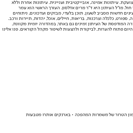
ועקת. עיתונות אמינה, אובייקטיבית ועניינית. עיתונות אחרת וללא
עור החשיפה הגבוה ביותר בימי חול. מו"ל העיתון היא ד"ר מרים אדלסון. העורך הראשי הוא עמר
 והעורך המייסד הוא עמוס רגב. אתרי האינטרנט של "ישראל היום" בעברית ובאנגלית, כמו כן היישומונים (אפליקציות) לאנדרואיד ול-iOS, מציגים חדשות מסביב לשעון, תוכן בלעדי, מבזקים ועדכונים, ניתוחים
, ספורט, כלכלה וצרכנות, בריאות, חיילים, אוכל, יהדות, תיירות ורכב.
דורה המודפסת של העיתון זמינים גם באתר, במהדורה יומית מקוונת,
היום פתוח להערות, לביקורת ולהצעות לשיפור מקהל הקוראים. פנו אלינו
גד 37 ארנקים דיגיטליים, שהיו חלק מרכזי בתשתית מימון הטרור של משמרות המהפכה • בארנקים אותרו מטבעות