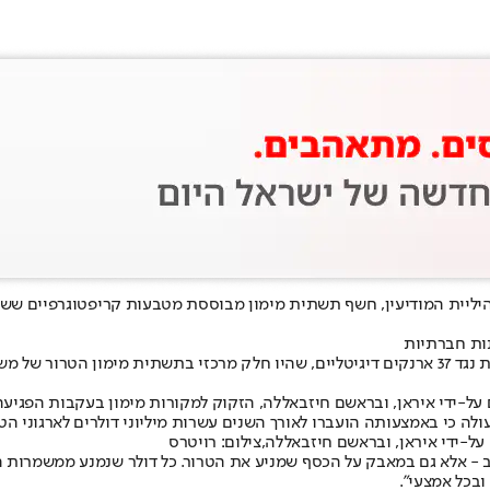
היליית המודיעין, חשף תשתית מימון מבוססת מטבעות קריפטוגרפיים ש
ות חברתיות
בהמלצת המט"ל, חתם היום (רביעי) שר הביטחון ישראל כ"ץ על צווי סנקציות נגד 37 ארנקים דיגיטליים, 
על-ידי איראן, ובראשם חיזבאללה, הזקוק למקורות מימון בעקבות הפגיע
לה כי באמצעותה הועברו לאורך השנים עשרות מיליוני דולרים לארגוני הטר
ל-ידי איראן, ובראשם חיזבאללה,צילום: רויטרס
 - אלא גם במאבק על הכסף שמניע את הטרור. כל דולר שנמנע ממשמרות המ
ובכל אמצעי".