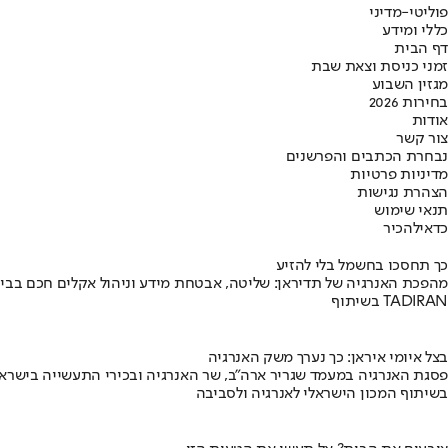
פוליטי-מדיני
כללי ומידע
דף הבית
זמני כניסת וצאת שבת
מגזין השבוע
בחירות 2026
אודות
צור קשר
נבחרת הכתבים והפרשנים
מדיניות פרטיות
הצהרת נגישות
תנאי שימוש
כדאי
להכיר
כך תחסכו בחשמל בלי להזיע
מהפכת האנרגיה של תדיראן: שליטה, אבטחת מידע וניהול אקלים חכם בבי
בשיתוף TADIRAN
בצל איומי איראן: כך נערך משק האנרגיה
פסגת האנרגיה במעמד שגריר ארה"ב, שר האנרגיה ובכירי התעשייה בישראל
בשיתוף המכון הישראלי לאנרגיה ולסביבה