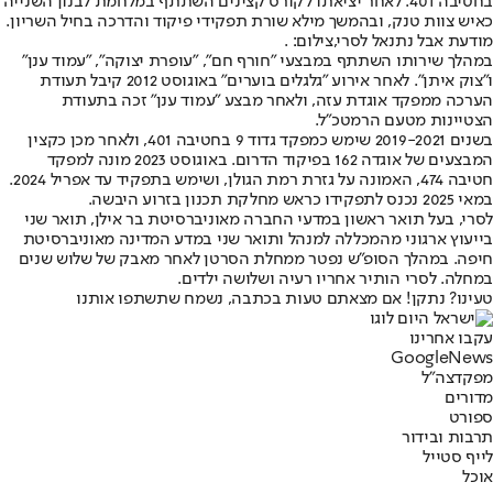
בחטיבה 401. לאחר יציאתו לקורס קצינים השתתף במלחמת לבנון השנייה
כאיש צוות טנק, ובהמשך מילא שורת תפקידי פיקוד והדרכה בחיל השריון.
מודעת אבל נתנאל לסרי,צילום: .
במהלך שירותו השתתף במבצעי "חורף חם", "עופרת יצוקה", "עמוד ענן"
ו"צוק איתן". לאחר אירוע "גלגלים בוערים" באוגוסט 2012 קיבל תעודת
הערכה ממפקד אוגדת עזה, ולאחר מבצע "עמוד ענן" זכה בתעודת
הצטיינות מטעם הרמטכ"ל.
בשנים 2019-2021 שימש כמפקד גדוד 9 בחטיבה 401, ולאחר מכן כקצין
המבצעים של אוגדה 162 בפיקוד הדרום. באוגוסט 2023 מונה למפקד
חטיבה 474, האמונה על גזרת רמת הגולן, ושימש בתפקיד עד אפריל 2024.
במאי 2025 נכנס לתפקידו כראש מחלקת תכנון בזרוע היבשה.
לסרי, בעל תואר ראשון במדעי החברה מאוניברסיטת בר אילן, תואר שני
בייעוץ ארגוני מהמכללה למנהל ותואר שני במדע המדינה מאוניברסיטת
חיפה. במהלך הסופ״ש נפטר ממחלת הסרטן לאחר מאבק של שלוש שנים
במחלה. לסרי הותיר אחריו רעיה ושלושה ילדים.
טעינו? נתקן! אם מצאתם טעות בכתבה, נשמח שתשתפו אותנו
עקבו אחרינו
G
o
o
g
l
e
News
מפקד
צה"ל
מדורים
ספורט
תרבות ובידור
לייף סטייל
אוכל