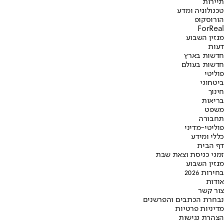
תיירות
טכנולוגיה ומדע
הורוסקופ
ForReal
מגזין השבוע
דעות
חדשות בארץ
חדשות בעולם
פוליטי
ביטחוני
חינוך
בריאות
משפט
תחבורה
פוליטי-מדיני
כללי ומידע
דף הבית
זמני כניסת וצאת שבת
מגזין השבוע
בחירות 2026
אודות
צור קשר
נבחרת הכתבים והפרשנים
מדיניות פרטיות
הצהרת נגישות