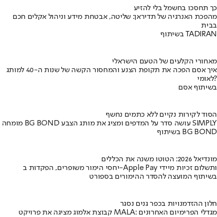
כך תחסכו בחשמל בלי להזיע
מהפכת האנרגיה של תדיראן: שליטה, אבטחת מידע וניהול אקלים חכם
בבית
בשיתוף TADIRAN
מאחורי הקלעים של הטעם הישראלי
איך אסם הפכה את תקופת הצנע והמחסור הקשה של שנות ה-40 למותג
לאומי?
בשיתוף אסם
הסוד לקירות נקיים ללא כתמים נחשף
מומחה BG BOND עושה סדר על המדפים ומציג את מותג הצבע SIMPLY
בשיתוף BG BOND
מונדיאל 2026: הטוטו משנה את הכללים
יחסי הימור משופרים, הפקדות ב-Apple Pay ותשלום זכיות מיידי
בשיתוף המועצה להסדר ההימורים בספורט
חלון ההזדמנויות בכפר גנים נסגר
קבוצת אלמוג מציגה את פרויקט MALA: מגדלי הפרימיום האחרונים