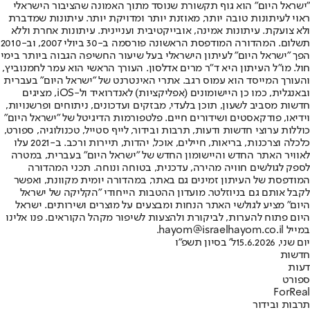
"ישראל היום" הוא גוף תקשורת שנוסד מתוך האמונה שהציבור הישראלי
ראוי לעיתונות טובה יותר, מאוזנת יותר ומדויקת יותר. עיתונות שמדברת
ולא צועקת. עיתונות אמינה, אובייקטיבית ועניינית. עיתונות אחרת וללא
תשלום. המהדורה המודפסת הראשונה פורסמה ב-30 ביולי 2007, וב-2010
הפך "ישראל היום" לעיתון הישראלי בעל שיעור החשיפה הגבוה ביותר בימי
חול. מו"ל העיתון היא ד"ר מרים אדלסון. העורך הראשי הוא עמר לחמנוביץ,
והעורך המייסד הוא עמוס רגב. אתרי האינטרנט של "ישראל היום" בעברית
ובאנגלית, כמו כן היישומונים (אפליקציות) לאנדרואיד ול-iOS, מציגים
חדשות מסביב לשעון, תוכן בלעדי, מבזקים ועדכונים, ניתוחים ופרשנויות,
וידיאו, פודקאסטים ושידורים חיים. פלטפורמות הדיגיטל של "ישראל היום"
כוללות ערוצי חדשות ודעות, תרבות ובידור, לייף סטייל, טכנולוגיה, ספורט,
כלכלה וצרכנות, בריאות, חיילים, אוכל, יהדות, תיירות ורכב. ב-2021 עלו
לאוויר האתר החדש והיישומון החדש של "ישראל היום" בעברית, במטרה
לספק לגולשים חוויה מהירה, עדכנית, בטוחה ונוחה. תכני המהדורה
המודפסת של העיתון זמינים גם באתר, במהדורה יומית מקוונת, ואפשר
לקבל אותם גם בניוזלטר. מועדון ההטבות הייחודי "הקליקה של ישראל
היום" מציע לגולשי האתר הנחות ומבצעים על מוצרים ושירותים. ישראל
היום פתוח להערות, לביקורת ולהצעות לשיפור מקהל הקוראים. פנו אלינו
במייל hayom@israelhayom.co.il.
יום שני, 15.6.2026
ל' בסיון תשפ"ו
חדשות
דעות
ספורט
ForReal
תרבות ובידור