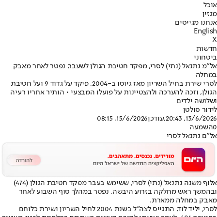
אוכל
מגזין
אנחנו מגייסים
English
X
חדשות
ביטחוני
אל"מ נתנאל (נתי) לסרי, מפקד חטיבת הגולן לשעבר, נפטר לאחר מאבק
במחלה
לסרי שירת בחיל השריון מאז גיוסו ב-2004, פיקד על גדוד 9 ועל חטיבת
הגולן, וזכה להערכה ולהצטיינות על פועלו המבצעי • הותיר אחריו רעיה
ושלושה ילדים
לידור סולטן
13/6/2026, 20:43
,עודכן
15/6/2026, 08:15
0
השמעה
אל"ם נתנאל לסרי
אלוף משנה נתנאל (נתי) לסרי, ששימש בעבר מפקד חטיבת הגולן (474)
ובהמשך ראש מחלקה בזרוע היבשה, נפטר במהלך סוף השבוע לאחר
מאבק במחלה ממארת.
לסרי, יליד לוד, התגייס לצה"ל בשנת 2004 לחיל השריון ושירת כלוחם