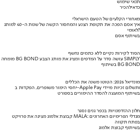
תנאי שימוש
כדאי
להכיר
מאחורי הקלעים של הטעם הישראלי
איך אסם הפכה את תקופת הצנע והמחסור הקשה של שנות ה-40 למותג
לאומי?
בשיתוף אסם
הסוד לקירות נקיים ללא כתמים נחשף
מומחה BG BOND עושה סדר על המדפים ומציג את מותג הצבע SIMPLY
בשיתוף BG BOND
מונדיאל 2026: הטוטו משנה את הכללים
יחסי הימור משופרים, הפקדות ב-Apple Pay ותשלום זכיות מיידי
בשיתוף המועצה להסדר ההימורים בספורט
חלון ההזדמנויות בכפר גנים נסגר
קבוצת אלמוג מציגה את פרויקט MALA: מגדלי הפרימיום האחרונים
בפתח תקווה
בשיתוף קבוצת אלמוג