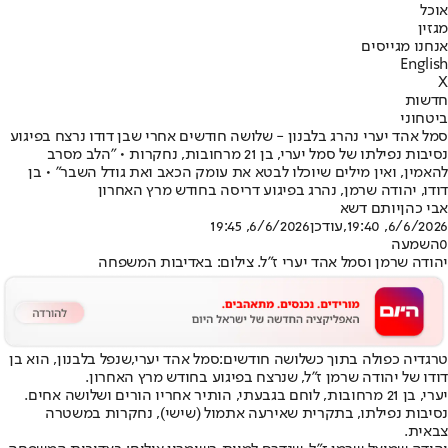
אוכל
מגזין
אנחנו מגייסים
English
X
חדשות
ביטחוני
סמל אהד יערי נהרג בלבנון - שלושה חודשים אחרי שבן דודו נרצח בפיגוע
נסיבות נפילתו של סמל יערי, בן 21 מרחובות, נחקרות • "הלב מסרב
להאמין, ואין מילים שיוכלו לבטא את עומק הכאב ואת גודל השבר" • בן
דודו, יהודה שרמן, נהרג בפיגוע דריסה בחודש מרץ האחרון
אבי כהן
יותם דשא
6/6/2026, 19:40
,עודכן
6/6/2026, 19:45
0
השמעה
יהודה שרמן וסמל אהד יערי ז"ל. צילום: באדיבות המשפחה
טרגדיה כפולה בתוך כשלושה חודשים:
סמל אהד יערי,
שנפל בלבנון
, הוא בן
דודו של יהודה שרמן ז"ל, ש
נרצח בפיגוע בחודש מרץ האחרון
.
יערי, בן 21 מרחובות, לוחם בגבעתי, הותיר אחריו הורים ושלושה אחים.
נסיבות נפילתו, בתקרית שאירעה אתמול (שישי), נחקרות במשטרה
צבאית.