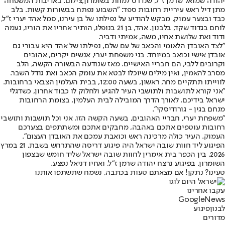
יהודה שמואל שרמן ז"ל, שנדרס למוות בשומרון,צילום: באדיבות המשפחה
מתן דיל ראש עיריית רחובות ספד: "השבוע נפתח בבשורות קשות. בלב
כבד ובצער עמוק, מבקש להודיע על נפילתו של בן עירנו, סמל אהד יערי ז״ל,
לוחם בגדוד שקד, בלבנון. אהד, בן 21 בנופלו, הותיר אחריו את הוריו, נעמה
ודוד ואת שלושת אחיו, משה, אמיתי ודביר.
"לצד האובדן הלאומי והכאב של עם שלם, נפילתו של אהד היא עבורי גם
אובדן אישי וכואב במיוחד. בני משפחת יערי, אנשים יקרים, אהובים
וקרובים ללבי, הם חבריי האישיים. מאז שנודעה הבשורה הקשה, הלב
מסרב להאמין, ואין מילים שיוכלו לבטא את עומק הכאב ואת גודל השבר.
לווייתו תתקיים מחר, ראשון, בשעה 12:00, בבית העלמין הצבאי ברחובות.
"אני קורא לתושבות ולתושבי העיר להגיע ולחלוק לו כבוד אחרון, כשדגלי
ישראל בידיכם, לאורך הדרך המובילה לבית העלמין, בצומת הרחובות
מנחם בגין - גורודיסקי".
"משפחת יערי, חבריי האהובים, בשעה הקשה הזו, אני וכל תושבות ותושבי
רחובות עוטפים אתכם באהבה, מחבקים אתכם ומשתתפים בצערכם
העמוק. העיר כולה מרכינה ראש וכואבת עמכם את האובדן העצום".
הפיגוע ליד חוות שובה ישראל היה פיגוע דריסה שהתרחש בשבת, 21 במרץ
2026, בין הכפר בית אימרין לחוות שובה ישראל שליד חומש שבצפון
השומרון. בפיגוע נרצח יהודה שרמן ז"ל, ואחיו דניאל נפצע.
טעינו? נתקן! אם מצאתם טעות בכתבה, נשמח שתשתפו אותנו
עקבו אחרינו
G
o
o
g
l
e
News
לבנון
פיגוע
מדורים