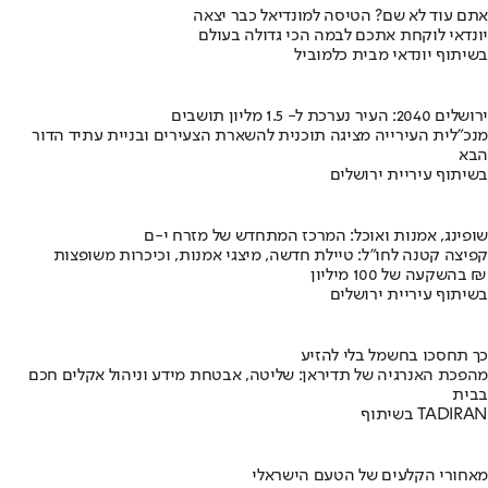
אתם עוד לא שם? הטיסה למונדיאל כבר יצאה
יונדאי לוקחת אתכם לבמה הכי גדולה בעולם
בשיתוף יונדאי מבית כלמוביל
ירושלים 2040: העיר נערכת ל- 1.5 מליון תושבים
מנכ"לית העירייה מציגה תוכנית להשארת הצעירים ובניית עתיד הדור
הבא
בשיתוף עיריית ירושלים
שופינג, אמנות ואוכל: המרכז המתחדש של מזרח י-ם
קפיצה קטנה לחו"ל: טיילת חדשה, מיצגי אמנות, וכיכרות משופצות
בהשקעה של 100 מיליון ₪
בשיתוף עיריית ירושלים
כך תחסכו בחשמל בלי להזיע
מהפכת האנרגיה של תדיראן: שליטה, אבטחת מידע וניהול אקלים חכם
בבית
בשיתוף TADIRAN
מאחורי הקלעים של הטעם הישראלי