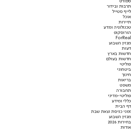
ספורט
תרבות ובידור
לייף סטייל
אוכל
תיירות
טכנולוגיה ומדע
הורוסקופ
ForReal
מגזין השבוע
דעות
חדשות בארץ
חדשות בעולם
פוליטי
ביטחוני
חינוך
בריאות
משפט
תחבורה
פוליטי-מדיני
כללי ומידע
דף הבית
זמני כניסת וצאת שבת
מגזין השבוע
בחירות 2026
אודות