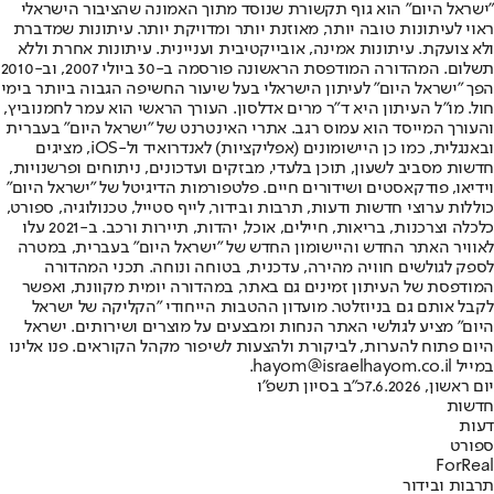
"ישראל היום" הוא גוף תקשורת שנוסד מתוך האמונה שהציבור הישראלי
ראוי לעיתונות טובה יותר, מאוזנת יותר ומדויקת יותר. עיתונות שמדברת
ולא צועקת. עיתונות אמינה, אובייקטיבית ועניינית. עיתונות אחרת וללא
תשלום. המהדורה המודפסת הראשונה פורסמה ב-30 ביולי 2007, וב-2010
הפך "ישראל היום" לעיתון הישראלי בעל שיעור החשיפה הגבוה ביותר בימי
חול. מו"ל העיתון היא ד"ר מרים אדלסון. העורך הראשי הוא עמר לחמנוביץ,
והעורך המייסד הוא עמוס רגב. אתרי האינטרנט של "ישראל היום" בעברית
ובאנגלית, כמו כן היישומונים (אפליקציות) לאנדרואיד ול-iOS, מציגים
חדשות מסביב לשעון, תוכן בלעדי, מבזקים ועדכונים, ניתוחים ופרשנויות,
וידיאו, פודקאסטים ושידורים חיים. פלטפורמות הדיגיטל של "ישראל היום"
כוללות ערוצי חדשות ודעות, תרבות ובידור, לייף סטייל, טכנולוגיה, ספורט,
כלכלה וצרכנות, בריאות, חיילים, אוכל, יהדות, תיירות ורכב. ב-2021 עלו
לאוויר האתר החדש והיישומון החדש של "ישראל היום" בעברית, במטרה
לספק לגולשים חוויה מהירה, עדכנית, בטוחה ונוחה. תכני המהדורה
המודפסת של העיתון זמינים גם באתר, במהדורה יומית מקוונת, ואפשר
לקבל אותם גם בניוזלטר. מועדון ההטבות הייחודי "הקליקה של ישראל
היום" מציע לגולשי האתר הנחות ומבצעים על מוצרים ושירותים. ישראל
היום פתוח להערות, לביקורת ולהצעות לשיפור מקהל הקוראים. פנו אלינו
במייל hayom@israelhayom.co.il.
יום ראשון, 7.6.2026
כ"ב בסיון תשפ"ו
חדשות
דעות
ספורט
ForReal
תרבות ובידור