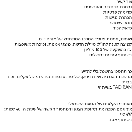
צור קשר
נבחרת הכתבים והפרשנים
מדיניות פרטיות
הצהרת נגישות
תנאי שימוש
כדאי
להכיר
שופינג, אמנות ואוכל: המרכז המתחדש של מזרח י-ם
קפיצה קטנה לחו"ל: טיילת חדשה, מיצגי אמנות, וכיכרות משופצות
בהשקעה של 100 מיליון ₪
בשיתוף עיריית ירושלים
כך תחסכו בחשמל בלי להזיע
מהפכת האנרגיה של תדיראן: שליטה, אבטחת מידע וניהול אקלים חכם
בבית
בשיתוף TADIRAN
מאחורי הקלעים של הטעם הישראלי
איך אסם הפכה את תקופת הצנע והמחסור הקשה של שנות ה-40 למותג
לאומי?
בשיתוף אסם