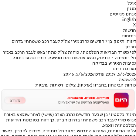
אוכל
מגזין
אנחנו מגייסים
English
X
חדשות
ביטחוני
דיווח: תינוק בן 7 חודשים נהרג מירי צה"ל לעבר רכב משפחתי בדרום
חברון
לפי משרד הבריאות הפלסטיני, כוחות צה"ל פתחו באש לעבר הרכב באזור
תל רומיידה • התינוק נפצע אנושות ומת מפצעיו, הוריו נפצעו בינוני.
נסיבות האירוע בבדיקה
מערכת היום
5/6/2026, 20:39
,עודכן
5/6/2026, 20:46
0
השמעה
כוחות הביטחון בחברון (ארכיון). צילום: רשתות ערביות
תינוק פלסטיני בן שבעה חודשים נהרג הערב (שישי) לאחר שנפצע באורח
אנוש מירי לעבר רכב משפחתו בדרום חברון. כך דווח בסוכונות הידיעות
הפלסטינית וואפא.
על פי הדיווחים, האירוע התרחש באזור תל רומיידה, מדרום לחברון, כאשר