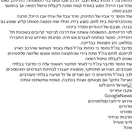
כוחות צה"ל פתחו באש לעבר הרכב שבו נסעו בני המשפחה. התינוק, סאם
פהד אבו הייכל, נפגע באורח קשה ופונה לקבלת טיפול רפואי, אך בהמשך
נקבע מותו.
עוד נמסר כי אביו של התינוק, פהד עבד אל-עזיז אבו הייכל, מרצה
באוניברסיטת בית לחם, נפצע בידו, ואילו אמו נפצעה מאותו קליע שפגע גם
בבנה. מצבם של ההורים מוגדר בינוני.
לפי הדיווחים, המשפחה עשתה את דרכה לביקור קרובים בשכונת תל
רומיידה, כאשר נפתחה לעברם אש חיה. נסיבות האירוע טרם התבררו
במלואן, והן נמצאות בבדיקה.
מדובר צה"ל נמסר כי כוחות צה"ל פעלו באזור כשחשו שהרכב האיץ
לכיוונם. לוחם צה"ל פתח בירי שכתוצאה ממנו נפצעו שלושה פלסטינים
שפונו לקבלת טיפול רפואי.
עוד נמסר מדובר צה"ל כי לאחר תחקור ראשוני עלה כי מדובר בבלתי
מעורבים. האירוע מתוחקר, ממצאיו יועברו לבחינת הגורמים המוסמכים
לכך. בצה"ל מדגישים כי הם מצרים על כל פגיעה בבלתי מעורבים.
טעינו? נתקן! אם מצאתם טעות בכתבה, נשמח שתשתפו אותנו
עקבו אחרינו
G
o
o
g
l
e
News
אירוע ירי
חברון
פלסטינים
מדורים
ספורט
תרבות ובידור
לייף סטייל
אוכל