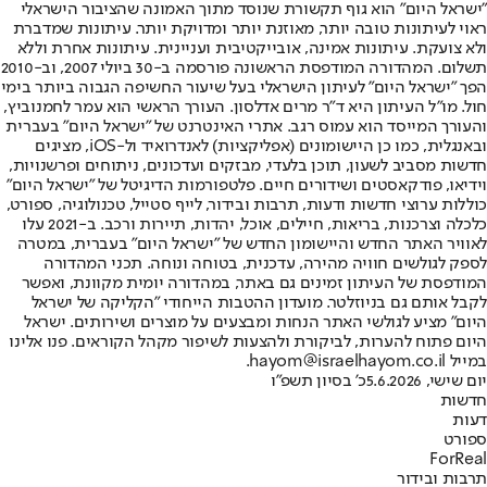
"ישראל היום" הוא גוף תקשורת שנוסד מתוך האמונה שהציבור הישראלי
ראוי לעיתונות טובה יותר, מאוזנת יותר ומדויקת יותר. עיתונות שמדברת
ולא צועקת. עיתונות אמינה, אובייקטיבית ועניינית. עיתונות אחרת וללא
תשלום. המהדורה המודפסת הראשונה פורסמה ב-30 ביולי 2007, וב-2010
הפך "ישראל היום" לעיתון הישראלי בעל שיעור החשיפה הגבוה ביותר בימי
חול. מו"ל העיתון היא ד"ר מרים אדלסון. העורך הראשי הוא עמר לחמנוביץ,
והעורך המייסד הוא עמוס רגב. אתרי האינטרנט של "ישראל היום" בעברית
ובאנגלית, כמו כן היישומונים (אפליקציות) לאנדרואיד ול-iOS, מציגים
חדשות מסביב לשעון, תוכן בלעדי, מבזקים ועדכונים, ניתוחים ופרשנויות,
וידיאו, פודקאסטים ושידורים חיים. פלטפורמות הדיגיטל של "ישראל היום"
כוללות ערוצי חדשות ודעות, תרבות ובידור, לייף סטייל, טכנולוגיה, ספורט,
כלכלה וצרכנות, בריאות, חיילים, אוכל, יהדות, תיירות ורכב. ב-2021 עלו
לאוויר האתר החדש והיישומון החדש של "ישראל היום" בעברית, במטרה
לספק לגולשים חוויה מהירה, עדכנית, בטוחה ונוחה. תכני המהדורה
המודפסת של העיתון זמינים גם באתר, במהדורה יומית מקוונת, ואפשר
לקבל אותם גם בניוזלטר. מועדון ההטבות הייחודי "הקליקה של ישראל
היום" מציע לגולשי האתר הנחות ומבצעים על מוצרים ושירותים. ישראל
היום פתוח להערות, לביקורת ולהצעות לשיפור מקהל הקוראים. פנו אלינו
במייל hayom@israelhayom.co.il.
יום שישי, 5.6.2026
כ' בסיון תשפ"ו
חדשות
דעות
ספורט
ForReal
תרבות ובידור