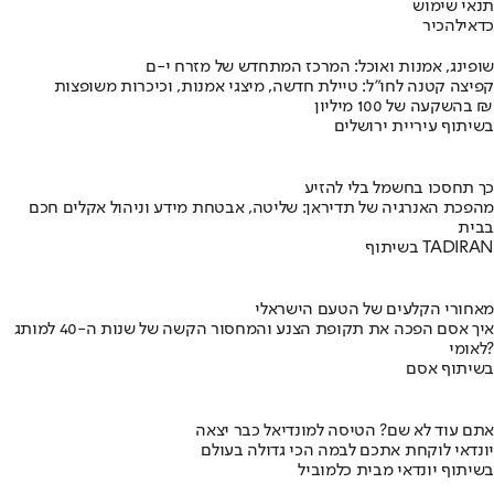
תנאי שימוש
כדאי
להכיר
שופינג, אמנות ואוכל: המרכז המתחדש של מזרח י-ם
קפיצה קטנה לחו"ל: טיילת חדשה, מיצגי אמנות, וכיכרות משופצות
בהשקעה של 100 מיליון ₪
בשיתוף עיריית ירושלים
כך תחסכו בחשמל בלי להזיע
מהפכת האנרגיה של תדיראן: שליטה, אבטחת מידע וניהול אקלים חכם
בבית
בשיתוף TADIRAN
מאחורי הקלעים של הטעם הישראלי
איך אסם הפכה את תקופת הצנע והמחסור הקשה של שנות ה-40 למותג
לאומי?
בשיתוף אסם
אתם עוד לא שם? הטיסה למונדיאל כבר יצאה
יונדאי לוקחת אתכם לבמה הכי גדולה בעולם
בשיתוף יונדאי מבית כלמוביל