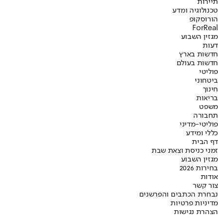
תיירות
טכנולוגיה ומדע
הורוסקופ
ForReal
מגזין השבוע
דעות
חדשות בארץ
חדשות בעולם
פוליטי
ביטחוני
חינוך
בריאות
משפט
תחבורה
פוליטי-מדיני
כללי ומידע
דף הבית
זמני כניסת וצאת שבת
מגזין השבוע
בחירות 2026
אודות
צור קשר
נבחרת הכתבים והפרשנים
מדיניות פרטיות
הצהרת נגישות