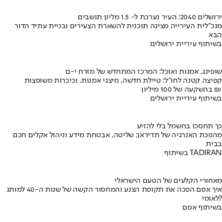
ירושלים 2040: העיר נערכת ל- 1.5 מליון תושבים
מנכ"לית העירייה מציגה תוכנית להשארת הצעירים ובניית עתיד הדור
הבא
בשיתוף עיריית ירושלים
שופינג, אמנות ואוכל: המרכז המתחדש של מזרח י-ם
קפיצה קטנה לחו"ל: טיילת חדשה, מיצגי אמנות, וכיכרות משופצות
בהשקעה של 100 מיליון ₪
בשיתוף עיריית ירושלים
כך תחסכו בחשמל בלי להזיע
מהפכת האנרגיה של תדיראן: שליטה, אבטחת מידע וניהול אקלים חכם
בבית
בשיתוף TADIRAN
מאחורי הקלעים של הטעם הישראלי
איך אסם הפכה את תקופת הצנע והמחסור הקשה של שנות ה-40 למותג
לאומי?
בשיתוף אסם