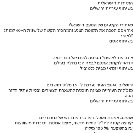
התיירות הישראלית
בשיתוף עיריית ירושלים
מאחורי הקלעים של הטעם הישראלי
איך אסם הפכה את תקופת הצנע והמחסור הקשה של שנות ה-40 למותג
לאומי?
בשיתוף אסם
אתם עוד לא שם? הטיסה למונדיאל כבר יצאה
יונדאי לוקחת אתכם לבמה הכי גדולה בעולם
בשיתוף יונדאי מבית כלמוביל
ירושלים 2040: העיר נערכת ל- 1.5 מליון תושבים
מנכ"לית העירייה מציגה תוכנית להשארת הצעירים ובניית עתיד הדור
הבא
בשיתוף עיריית ירושלים
שופינג, אמנות ואוכל: המרכז המתחדש של מזרח י-ם
קפיצה קטנה לחו"ל: טיילת חדשה, מיצגי אמנות, וכיכרות משופצות
בהשקעה של 100 מיליון ₪