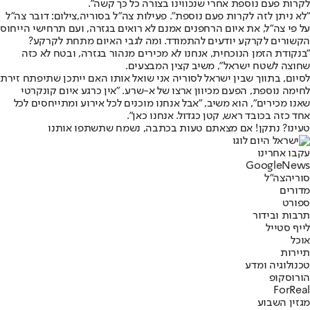
לקרות פעם נוספת אחרי שנכווינו בצורה כל כך קשה".
"לא ניתן לזה לקרות פעם נוספת". פעילות צה"ל בסוריה,צילום: דובר צה"ל
על פי צה"ל, את איום הרחפנים אמנם לא רואים בגזרה, ועם תרחישי הייחוס
הקשורים לקרקע יודעים להתמודד. ומה לגבי האיום מתחת לקרקע?
"בנקודת הזמן הנוכחית, אנחנו לא מכירים מנהור בגזרה, ובטח לא כזה
שחוצה לשטח ישראל", משיב קצין המבצעים.
לסיום, בתווך שבין ישראל לסוריה אני שואל אותו האם ייתכן שתיפתח זירת
לחימה נוספת, הפעם מכיוון ארצו של א-שרע. "אין כרגע איום קונקרטי
שאנו מכירים", הוא משיב, "אבל אנחנו מוכנים לכל אירוע ומתייחסים לכל
אחד כזה בכובד ראש, קטן כגדול. אנחנו כאן".
טעינו? נתקן! אם מצאתם טעות בכתבה, נשמח שתשתפו אותנו
עקבו אחרינו
G
o
o
g
l
e
News
סוריה
צה"ל
מדורים
ספורט
תרבות ובידור
לייף סטייל
אוכל
תיירות
טכנולוגיה ומדע
הורוסקופ
ForReal
מגזין השבוע