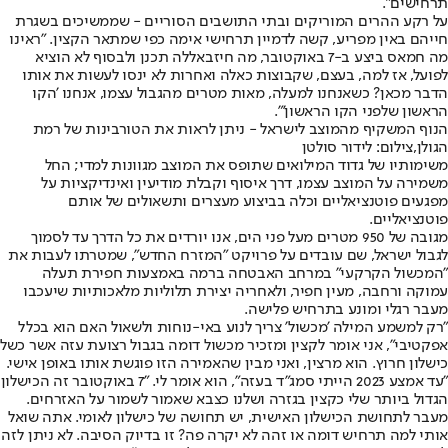
תרחישים".
על רקע ההרים המוריקים ובתי התושבים הסוריים - שממשיכים בשגרת
חייהם באין מפריע, קשה לדמיין תרחישי אימה כפי שמתאר הקצין. "ראינו
מה חמאס ביצע ב-7 באוקטובר, מה חיזבאללה תכנן ולבסוף לא הוציא
לפועל, אז למה, בעצם, שקבוצות כאלה ואחרות לא ינסו לעשות את אותו
הדבר מכאן? כשאנחנו למעלה, מאות מטרים מהגבול עצמו, אנחנו 'הקו
הראשון שלפני הקו הראשון'".
הנוף המשקיף מהמוצב לישראל - ניתן לראות את הטורבינות של רמת
הגולן,צילום: לידור סולטן
משימותיו של גדוד המילואים שתופס את המוצב מגוונות למדי; החל
משמירה על המוצב עצמו, דרך איסוף וקבלת מודיעין ואינדיקציות על
מפגעים פוטנציאליים וכלה בביצוע מעצרים ותשאולים של אותם
פוטנציאליים.
מגובה של 950 מטרים מעל פני הים, אנו יורדים את כל הדרך עד לסמוך
לגבול ישראל, שם עובדים על פרויקט "המזרח החדש", שמטרתו לעבות את
"המכשול הקרקעי" במרחב האבטחה ברמה באמצעות חפירת תעלה
עמוקה ורחבה, מעין חפיר, ולאחריה יצירת תלוליות מלאכותיות שיעכבו
מעבר רגלי ומונע בתרחיש פלישה.
"רק למשמע המילה 'מכשול' צריך לנוע באי-נוחות ולשאול האם הוא בכלל
אפקטיבי", אני אומר לקצין ומזכיר מכשול דומה בגבול רצועת עזה אשר כשל
כישלון חרוץ. הוא מרצין, ואני מבין שהאמירה הזו פוגשת אותו באופן אישי.
"עד אמצע 2023 הייתי סמג"ד בעזה", הוא אומר לי. "7 באוקטובר זה הכישלון
הגדול ביותר שלי כקצין בגזרה ושלנו כצבא שאמור לשמור על האזרחים.
מעבר לתחושת הכישלון האישית, יש תחושה של כישלון לאומי. אתה שואל
אותי למה תרחיש דומה או זהה לא יקרה פה? זו בדיוק הסיבה. לא ניתן לזה