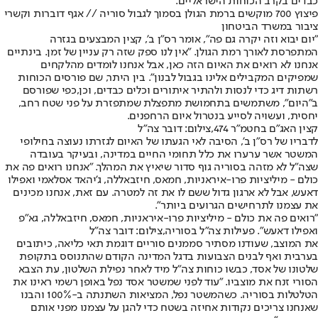
כבדים בקרב הכוחות הישראליים.
פיצוץ 700 מוקשים ברמת הגולן בסמוך לגבול סוריה // אגף דוברות וקשרי
ציבור במשרד הביטחון
"יום יבוא וזה יקרה גם פה", אומר רס"ן ב', קצין המבצעים בגזרה
המתפרסת לאורך רמת הגולן. "אין לנו ספק שזה רק עניין של זמן. בינתיים
אנחנו לא רואים את האיום הזה כאן, אבל אנחנו לומדים מהלקחים
שמפיקים המקבילים אלינו בגבול לבנון". בין היתר, שם פורסים הכוחות
רשתות דיג כדי לנסות ולהתיר איתורים וכלים כבדים, וכן,
כפי שפורסם
ב"היום"
, משתמשים בתחמושת מתפצלת שמתפזרת על פני שטח רחב,
יחסית, ו
עשויה לסייע בנטרול איום הרחפנים
.
קצין האג"ם בחטמ"ר 474,צילום: דובר צה"ל
לדבריו של רס"ן ב', הסיבה לאי הגעתו של האיום לגזרתו נעוצה בחילופי
המשטר אשר ערערו את כלל תחומי החיים במדינה, ובעיקר בעובדה
שצה"ל לא מזהה בסוריה גוף סדור שיאיץ את המהלך. "אנחנו רואים פה את
כולם - מיליציות פרו-איראניות, חמאס, חיזבאללה, ג'יהאד אסלאמי ואפילו
דאעש, אבל לא ארגון גדול ששם לו את זה למטרה. עם זאת, אנחנו מכינים
את עצמנו לתרחישים הגרועים ביותר".
"רואים פה את כולם - מיליציות פרו-איראניות, חמאס, חיזבאללה, גא"פ
ואפילו דאעש". פעילות צה"ל בסוריה,צילום: דובר צה"ל
את המוצב, שעודנו מסתיר סממנים סוריים דוגמת תאי כליאה, כיתובים
בערבית ואף לבנים הצבועות בדגל המדינה הקודם שהתנוסס בתקופת
שלטונו של אסד, כבשו כוחות צה"ל מיד לאחר נפילת השלטון, עת הצבא
הסורי זנח את מוצביו. "עוד לפני שמשטר אסד נפל באופן רשמי ראינו את
הטלטלות בסוריה. כשהמשטר נפל, המציאות השתנתה ב-100% והבנו
שאנחנו צריכים נקודות אחיזה בשטח כדי להגן על עצמנו מפני אותם