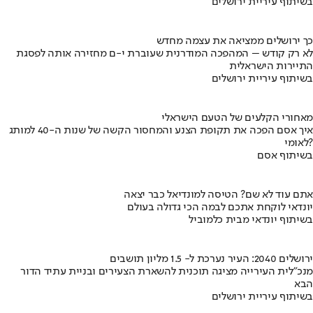
בשיתוף עיריית ירושלים
כך ירושלים ממציאה את עצמה מחדש
לא רק קודש – המהפכה המודרנית שעוברת י-ם מחזירה אותה לפסגת
התיירות הישראלית
בשיתוף עיריית ירושלים
מאחורי הקלעים של הטעם הישראלי
איך אסם הפכה את תקופת הצנע והמחסור הקשה של שנות ה-40 למותג
לאומי?
בשיתוף אסם
אתם עוד לא שם? הטיסה למונדיאל כבר יצאה
יונדאי לוקחת אתכם לבמה הכי גדולה בעולם
בשיתוף יונדאי מבית כלמוביל
ירושלים 2040: העיר נערכת ל- 1.5 מליון תושבים
מנכ"לית העירייה מציגה תוכנית להשארת הצעירים ובניית עתיד הדור
הבא
בשיתוף עיריית ירושלים