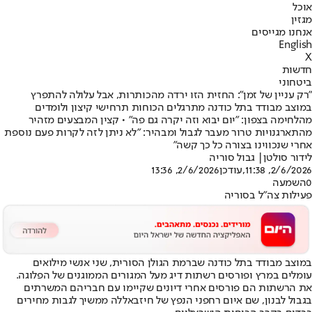
אוכל
מגזין
אנחנו מגייסים
English
X
חדשות
ביטחוני
"רק עניין של זמן": החזית הזו ירדה מהכותרות, אבל עלולה להתפרץ
במוצב מבודד בתל כודנה מתרגלים הכוחות תרחישי קיצון ולומדים
מהלחימה בצפון: "יום יבוא וזה יקרה גם פה" • קצין המבצעים מזהיר
מהתארגנויות טרור מעבר לגבול ומבהיר: "לא ניתן לזה לקרות פעם נוספת
אחרי שנכווינו בצורה כל כך קשה"
לידור סולטן
| גבול סוריה
2/6/2026, 11:38
,עודכן
2/6/2026, 13:36
0
השמעה
פעילות צה"ל בסוריה
במוצב מבודד בתל כודנה שברמת הגולן הסורית, שני אנשי מילואים
עומלים במרץ ופורסים רשתות דיג מעל המגורים הממוגנים של הפלוגה.
את הרשתות הם פורסים אחרי דיונים שקיימו עם חבריהם המשרתים
בגבול לבנון, שם איום רחפני הנפץ של חיזבאללה ממשיך לגבות מחירים