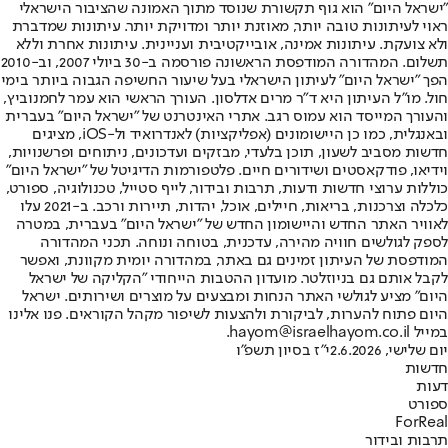
"ישראל היום" הוא גוף תקשורת שנוסד מתוך האמונה שהציבור הישראלי
ראוי לעיתונות טובה יותר, מאוזנת יותר ומדויקת יותר. עיתונות שמדברת
ולא צועקת. עיתונות אמינה, אובייקטיבית ועניינית. עיתונות אחרת וללא
תשלום. המהדורה המודפסת הראשונה פורסמה ב-30 ביולי 2007, וב-2010
הפך "ישראל היום" לעיתון הישראלי בעל שיעור החשיפה הגבוה ביותר בימי
חול. מו"ל העיתון היא ד"ר מרים אדלסון. העורך הראשי הוא עמר לחמנוביץ,
והעורך המייסד הוא עמוס רגב. אתרי האינטרנט של "ישראל היום" בעברית
ובאנגלית, כמו כן היישומונים (אפליקציות) לאנדרואיד ול-iOS, מציגים
חדשות מסביב לשעון, תוכן בלעדי, מבזקים ועדכונים, ניתוחים ופרשנויות,
וידיאו, פודקאסטים ושידורים חיים. פלטפורמות הדיגיטל של "ישראל היום"
כוללות ערוצי חדשות ודעות, תרבות ובידור, לייף סטייל, טכנולוגיה, ספורט,
כלכלה וצרכנות, בריאות, חיילים, אוכל, יהדות, תיירות ורכב. ב-2021 עלו
לאוויר האתר החדש והיישומון החדש של "ישראל היום" בעברית, במטרה
לספק לגולשים חוויה מהירה, עדכנית, בטוחה ונוחה. תכני המהדורה
המודפסת של העיתון זמינים גם באתר, במהדורה יומית מקוונת, ואפשר
לקבל אותם גם בניוזלטר. מועדון ההטבות הייחודי "הקליקה של ישראל
היום" מציע לגולשי האתר הנחות ומבצעים על מוצרים ושירותים. ישראל
היום פתוח להערות, לביקורת ולהצעות לשיפור מקהל הקוראים. פנו אלינו
במייל hayom@israelhayom.co.il.
יום שלישי, 2.6.2026
י"ז בסיון תשפ"ו
חדשות
דעות
ספורט
ForReal
תרבות ובידור