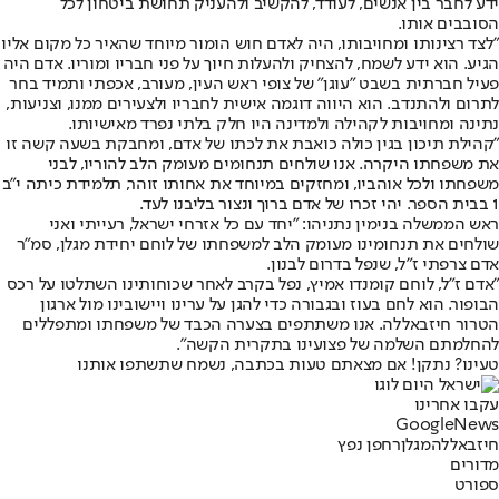
ידע לחבר בין אנשים, לעודד, להקשיב ולהעניק תחושת ביטחון לכל
הסובבים אותו.
"לצד רצינותו ומחויבותו, היה לאדם חוש הומור מיוחד שהאיר כל מקום אליו
הגיע. הוא ידע לשמח, להצחיק ולהעלות חיוך על פני חבריו ומוריו. אדם היה
פעיל חברתית בשבט "עוגן" של צופי ראש העין, מעורב, אכפתי ותמיד בחר
לתרום ולהתנדב. הוא היווה דוגמה אישית לחבריו ולצעירים ממנו, וצניעות,
נתינה ומחויבות לקהילה ולמדינה היו חלק בלתי נפרד מאישיותו.
"קהילת תיכון בגין כולה כואבת את לכתו של אדם, ומחבקת בשעה קשה זו
את משפחתו היקרה. אנו שולחים תנחומים מעומק הלב להוריו, לבני
משפחתו ולכל אוהביו, ומחזקים במיוחד את אחותו זוהר, תלמידת כיתה י"ב
1 בבית הספר. יהי זכרו של אדם ברוך ונצור בליבנו לעד.
ראש הממשלה בנימין נתניהו: "יחד עם כל אזרחי ישראל, רעייתי ואני
שולחים את תנחומינו מעומק הלב למשפחתו של לוחם יחידת מגלן, סמ״ר
אדם צרפתי ז״ל, שנפל בדרום לבנון.
"אדם ז״ל, לוחם קומנדו אמיץ, נפל בקרב לאחר שכוחותינו השתלטו על רכס
הבופור. הוא לחם בעוז ובגבורה כדי להגן על ערינו ויישובינו מול ארגון
הטרור חיזבאללה. אנו משתתפים בצערה הכבד של משפחתו ומתפללים
להחלמתם השלמה של פצועינו בתקרית הקשה".
טעינו? נתקן! אם מצאתם טעות בכתבה, נשמח שתשתפו אותנו
עקבו אחרינו
G
o
o
g
l
e
News
חיזבאללה
מגלן
רחפן נפץ
מדורים
ספורט