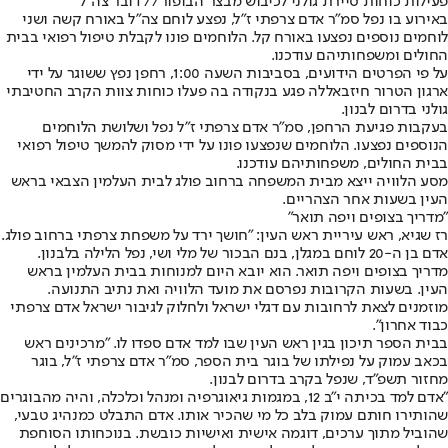
פעילות כוחות סיירת גולני לכיבוש מבצר הבופור// דובר צה"ל
באירוע בו נפל סמ"ר אדם צרפתי ז"ל, נפצע לוחם צה"ל באורח קשה ושני
לוחמים נוספים נפצעו באורח קל. הלוחמים פונו לקבלת טיפול רפואי בבית
החולים ומשפחותיהם עודכנו.
על פי הפרטים הידועים, בסביבות השעה 1:00, רחפן נפץ ששוגר על ידי
ארגון הטרור חיזבאללה פגע בנקודה בה פעלו כוחות צוות הקרב החטיבתי
גולני בדרום לבנון.
בעקבות פגיעת הרחפן, סמ"ר אדם צרפתי ז"ל נפל ושלושת הלוחמים
הנוספים נפצעו. הלוחמים שנפצעו פונו על ידי מסוק להמשך טיפול רפואי
בבית החולים, משפחותיהם עודכנו.
מסע הלוויה ייצא מבית המשפחה ברחוב פולג לבית העלמין הצבאי בראש
העין בשעות אחר הצהריים.
"מדריך בצופים ויפה תואר"
רז שגיא, ראש עיריית ראש העין: "חושך ירד על משפחת צרפתי ברחוב פולג.
אדם בן ה-20 לוחם במגלן, בנם הבכור של מלי ושי, נפל הלילה בלבנון.
מדריך בצופים ויפה תואר. הוא יובא היום למנוחות בבית העלמין בראש
העין. בשעות הקרובות נפרסם את מועד הלוויה ואת נתיב התנועה.
מוזמנים לצאת לרחובות עם דגלי ישראל ולחלוק לגיבור ישראל אדם צרפתי
כבוד אחרון".
בבית הספר תיכון בגין ראש העין שבו למד אדם ספדו לו. "מרכינים ראש
בכאב עמוק על נפילתו של בוגר בית הספר, סמ"ר אדם צרפתי ז"ל, בוגר
מחזור תשפ"ד, שנפל בקרב בדרום לבנון.
"אדם למד בכיתה י"ב 12, במגמות גיאוגרפיה ומנהל וכלכלה, והיה מהבוגרים
שהותירו חותם עמוק בלב כל מי שהכיר אותו. אדם התבלט כמנהיג טבעי,
שהוביל מתוך ערכים, דוגמה אישית ואישיות כובשת. בנוכחותו הסוחפת