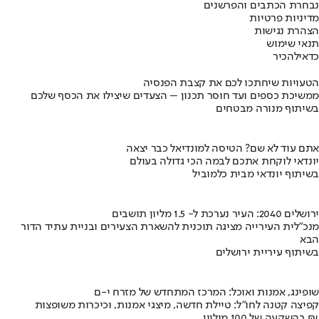
נבחרת הכתבים והפרשנים
מדיניות פרטיות
הצהרת נגישות
תנאי שימוש
כדאי
להכיר
הטעויות שיחתכו לכם את קצבת הפנסיה
ממשיכת כספים ועד חוסר תכנון – הצעדים שיצילו את הכסף שלכם
בשיתוף מנורה מבטחים
אתם עוד לא שם? הטיסה למונדיאל כבר יצאה
יונדאי לוקחת אתכם לבמה הכי גדולה בעולם
בשיתוף יונדאי מבית כלמוביל
ירושלים 2040: העיר נערכת ל- 1.5 מליון תושבים
מנכ"לית העירייה מציגה תוכנית להשארת הצעירים ובניית עתיד הדור
הבא
בשיתוף עיריית ירושלים
שופינג, אמנות ואוכל: המרכז המתחדש של מזרח י-ם
קפיצה קטנה לחו"ל: טיילת חדשה, מיצגי אמנות, וכיכרות משופצות
בהשקעה של 100 מיליון ₪