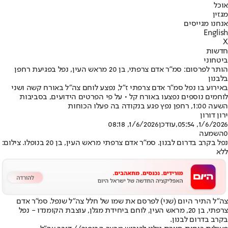
אוכל
מגזין
אנחנו מגייסים
English
X
חדשות
ביטחוני
הותר לפרסום: סמ״ר אדם צרפתי, בן 20 מראש העין, נפל בפגיעת רחפן
בלבנון
באירוע בו נפל סמ"ר אדם צרפתי ז"ל, נפצע לוחם צה"ל באורח קשה ושני
לוחמים נוספים נפצעו באורח קל • על פי הפרטים הידועים, בסביבות
השעה 1:00, רחפן נפץ פגע בנקודה בה פעלו הכוחות
ירון דורון
1/6/2026, 05:54
,עודכן
1/6/2026, 08:18
0
השמעה
נפל בקרב בדרום לבנון. סמ"ר אדם צרפתי מראש העין, בן 20 בנופלו. צילום:
ללא
צה"ל התיר היום (שני) לפרסם את שמו של חלל צה"ל שנפל. סמ"ר אדם
צרפתי, בן 20, מראש העין, לוחם ביחידת מגלן, עוצבת הקומנדו - נפל
בקרב בדרום לבנון.