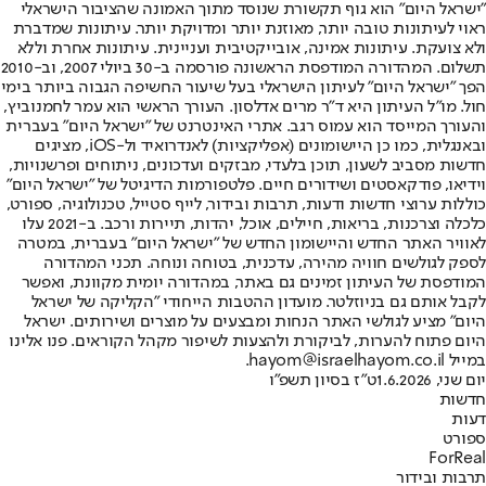
"ישראל היום" הוא גוף תקשורת שנוסד מתוך האמונה שהציבור הישראלי
ראוי לעיתונות טובה יותר, מאוזנת יותר ומדויקת יותר. עיתונות שמדברת
ולא צועקת. עיתונות אמינה, אובייקטיבית ועניינית. עיתונות אחרת וללא
תשלום. המהדורה המודפסת הראשונה פורסמה ב-30 ביולי 2007, וב-2010
הפך "ישראל היום" לעיתון הישראלי בעל שיעור החשיפה הגבוה ביותר בימי
חול. מו"ל העיתון היא ד"ר מרים אדלסון. העורך הראשי הוא עמר לחמנוביץ,
והעורך המייסד הוא עמוס רגב. אתרי האינטרנט של "ישראל היום" בעברית
ובאנגלית, כמו כן היישומונים (אפליקציות) לאנדרואיד ול-iOS, מציגים
חדשות מסביב לשעון, תוכן בלעדי, מבזקים ועדכונים, ניתוחים ופרשנויות,
וידיאו, פודקאסטים ושידורים חיים. פלטפורמות הדיגיטל של "ישראל היום"
כוללות ערוצי חדשות ודעות, תרבות ובידור, לייף סטייל, טכנולוגיה, ספורט,
כלכלה וצרכנות, בריאות, חיילים, אוכל, יהדות, תיירות ורכב. ב-2021 עלו
לאוויר האתר החדש והיישומון החדש של "ישראל היום" בעברית, במטרה
לספק לגולשים חוויה מהירה, עדכנית, בטוחה ונוחה. תכני המהדורה
המודפסת של העיתון זמינים גם באתר, במהדורה יומית מקוונת, ואפשר
לקבל אותם גם בניוזלטר. מועדון ההטבות הייחודי "הקליקה של ישראל
היום" מציע לגולשי האתר הנחות ומבצעים על מוצרים ושירותים. ישראל
היום פתוח להערות, לביקורת ולהצעות לשיפור מקהל הקוראים. פנו אלינו
במייל hayom@israelhayom.co.il.
יום שני, 1.6.2026
ט"ז בסיון תשפ"ו
חדשות
דעות
ספורט
ForReal
תרבות ובידור