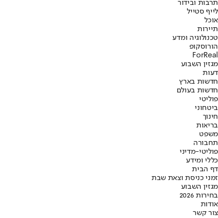
תרבות ובידור
לייף סטייל
אוכל
תיירות
טכנולוגיה ומדע
הורוסקופ
ForReal
מגזין השבוע
דעות
חדשות בארץ
חדשות בעולם
פוליטי
ביטחוני
חינוך
בריאות
משפט
תחבורה
פוליטי-מדיני
כללי ומידע
דף הבית
זמני כניסת וצאת שבת
מגזין השבוע
בחירות 2026
אודות
צור קשר