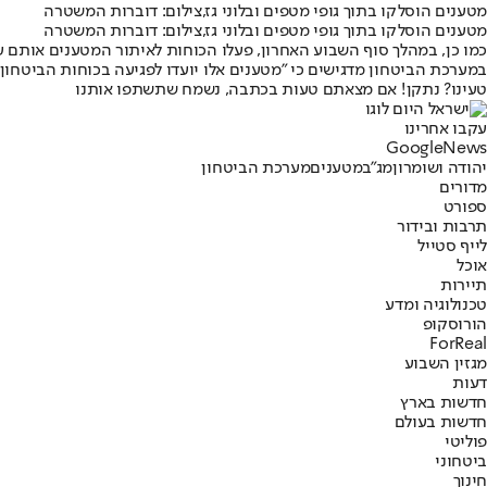
מטענים הוסלקו בתוך גופי מטפים ובלוני גז,צילום: דוברות המשטרה
מטענים הוסלקו בתוך גופי מטפים ובלוני גז,צילום: דוברות המשטרה
כמו כן, במהלך סוף השבוע האחרון, פעלו הכוחות לאיתור המטענים אותם על 
במערכת הביטחון מדגישים כי "מטענים אלו יועדו לפגיעה בכוחות הביטחון 
טעינו? נתקן! אם מצאתם טעות בכתבה, נשמח שתשתפו אותנו
עקבו אחרינו
G
o
o
g
l
e
News
יהודה ושומרון
מג"ב
מטענים
מערכת הביטחון
מדורים
ספורט
תרבות ובידור
לייף סטייל
אוכל
תיירות
טכנולוגיה ומדע
הורוסקופ
ForReal
מגזין השבוע
דעות
חדשות בארץ
חדשות בעולם
פוליטי
ביטחוני
חינוך