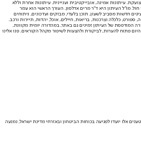
ועקת. עיתונות אמינה, אובייקטיבית ועניינית. עיתונות אחרת וללא
עור החשיפה הגבוה ביותר בימי חול. מו"ל העיתון היא ד"ר מרים אדלסון. העורך הראשי הוא עמר
 והעורך המייסד הוא עמוס רגב. אתרי האינטרנט של "ישראל היום" בעברית ובאנגלית, כמו כן היישומונים (אפליקציות) לאנדרואיד ול-iOS, מציגים חדשות מסביב לשעון, תוכן בלעדי, מבזקים ועדכונים, ניתוחים
, ספורט, כלכלה וצרכנות, בריאות, חיילים, אוכל, יהדות, תיירות ורכב.
דורה המודפסת של העיתון זמינים גם באתר, במהדורה יומית מקוונת,
היום פתוח להערות, לביקורת ולהצעות לשיפור מקהל הקוראים. פנו אלינו
נים אלו יועדו לפגיעה בכוחות הביטחון ובאזרחי מדינת ישראל, נמנעה