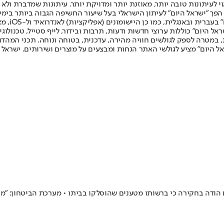
לעיתונות טובה יותר, מאוזנת יותר ומדויקת יותר. עיתונות שמדברת ולא צ
שלום. המהדורה המודפסת הראשונה פורסמה ב-30 ביולי 2007, וב-2010 הפך "ישראל היום" לעיתון הישראלי בעל שי
לחמנוביץ,
ל היום" כוללות ערוצי חדשות ודעות, תרבות ובידור, לייף סטייל, טכנולוגיה
ברית, במטרה לספק לגולשים חוויה מהירה, עדכנית, בטוחה ונוחה. תכני המה
ל היום" מציע לגולשי האתר הנחות ומבצעים על מוצרים ושירותים. ישראל 
הודה בחקירה כי ברשותו מטענים שהוסלקו בביתו • מערכת הביטחון: "מטע