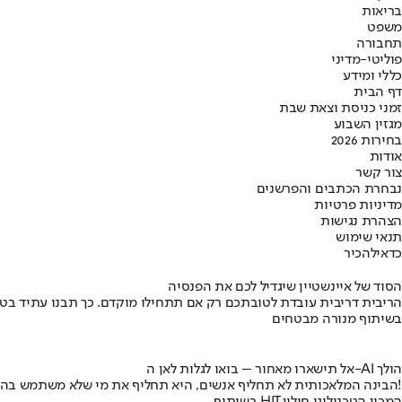
בריאות
משפט
תחבורה
פוליטי-מדיני
כללי ומידע
דף הבית
זמני כניסת וצאת שבת
מגזין השבוע
בחירות 2026
אודות
צור קשר
נבחרת הכתבים והפרשנים
מדיניות פרטיות
הצהרת נגישות
תנאי שימוש
כדאי
להכיר
הסוד של איינשטיין שיגדיל לכם את הפנסיה
הריבית דריבית עובדת לטובתכם רק אם תתחילו מוקדם. כך תבנו עתיד בט
בשיתוף מנורה מבטחים
אל תישארו מאחור – בואו לגלות לאן ה-AI הולך
הבינה המלאכותית לא תחליף אנשים, היא תחליף את מי שלא משתמש בה!