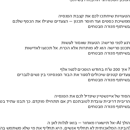
בשיתוף HIT,המכון הטכנולוגי חולון
הטעויות שיחתכו לכם את קצבת הפנסיה
ממשיכת כספים ועד חוסר תכנון – הצעדים שיצילו את הכסף שלכם
בשיתוף מנורה מבטחים
רגע לפני פרישה: הטעות שאסור לעשות
תכנון פרישה הוא לא מותרות אלא הכרח. אל תכנעו לאדישות
בשיתוף מנורה מבטחים
איך 200 ש"ח בחודש הופכים ל140 אלף ?
צעדים קטנים שיכולים לסגור את הבור הפנסיוני בין נשים לגברים
בשיתוף מנורה מבטחים
הסוד של איינשטיין שיגדיל לכם את הפנסיה
הריבית דריבית עובדת לטובתכם רק אם תתחילו מוקדם. כך תבנו עתיד בט
בשיתוף מנורה מבטחים
אל תישארו מאחור – בואו לגלות לאן ה-AI הולך
הבינה המלאכותית לא תחליף אנשים, היא תחליף את מי שלא משתמש בה!