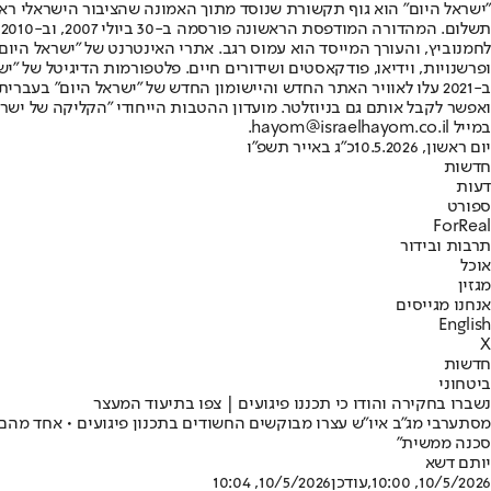
"ישראל היום" הוא גוף תקשורת שנוסד מתוך האמונה שהציבור הישראלי ראוי 
ת
ופרשנויות, וידיאו, פודקאסטים ושידורים חיים. פלטפורמות הדיגיטל של "ישרא
ב-2021 עלו לאוויר האתר החדש והיישומון החדש של "ישראל היום" בע
ואפשר לקבל אותם גם בניוזלטר. מועדון ההטבות הייחודי "הקליקה של ישרא
במייל hayom@israelhayom.co.il.
יום ראשון, 10.5.2026
כ"ג באייר תשפ"ו
חדשות
דעות
ספורט
ForReal
תרבות ובידור
אוכל
מגזין
אנחנו מגייסים
English
X
חדשות
ביטחוני
נשברו בחקירה והודו כי תכננו פיגועים | צפו בתיעוד המעצר
מסתערבי מג"ב איו"ש עצרו מבוקשים החשודים בתכנון פיגועים • אחד מהם 
סכנה ממשית"
יותם דשא
10/5/2026, 10:00
,עודכן
10/5/2026, 10:04