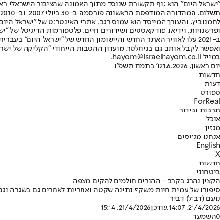
"ישראל היום" הוא גוף תקשורת שנוסד מתוך האמונה שהציבור הישראלי ראוי 
ת
ופרשנויות, וידיאו, פודקאסטים ושידורים חיים. פלטפורמות הדיגיטל של "ישרא
ב-2021 עלו לאוויר האתר החדש והיישומון החדש של "ישראל היום" בע
ואפשר לקבל אותם גם בניוזלטר. מועדון ההטבות הייחודי "הקליקה של ישרא
במייל hayom@israelhayom.co.il.
יום ראשון, 21.6.2026
ו' בתמוז תשפ"ו
חדשות
דעות
ספורט
ForReal
תרבות ובידור
אוכל
מגזין
אנחנו מגייסים
English
X
חדשות
ביטחוני
הקצין נהרג בקרב - ההורים חולמים להקים מצפה
סיפורו של עמית חיות משקף נתינה שקטה ואחריות לאחרים גם בשגרה וג
נועם (דבול) דביר
21/4/2026, 14:07
,עודכן
21/4/2026, 15:14
0
השמעה