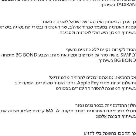
בשיתוף TADIRAN
כך נערך הביטחון האנרגטי של ישראל לשנים הבאות
פסגת האנרגיה במעמד שגריר ארה"ב, שר האנרגיה ובכירי התעשייה בישראל
בשיתוף המכון הישראלי לאנרגיה ולסביבה
הסוד לקירות נקיים ללא כתמים נחשף
מומחה BG BOND עושה סדר על המדפים ומציג את מותג הצבע SIMPLY
בשיתוף BG BOND
אל תחמיצו! גם אתם יכולים להרוויח מהמונדיאל
יחסי הימור משופרים, הפקדות ב-Apple Pay ותשלום זכיות מיידי
בשיתוף המועצה להסדר ההימורים בספורט
חלון ההזדמנויות בכפר גנים נסגר
קבוצת אלמוג מציגה את פרויקט MALA: מגדלי הפרימיום האחרונים בפתח תקווה
בשיתוף קבוצת אלמוג
כך תחסכו בחשמל בלי להזיע