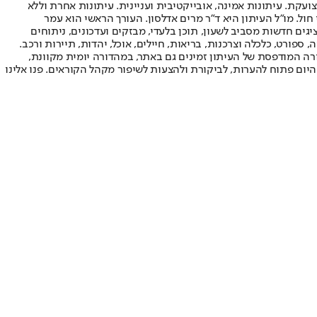
ועקת. עיתונות אמינה, אובייקטיבית ועניינית. עיתונות אחרת וללא
עור החשיפה הגבוה ביותר בימי חול. מו"ל העיתון היא ד"ר מרים אדלסון. העורך הראשי הוא עמר
 והעורך המייסד הוא עמוס רגב. אתרי האינטרנט של "ישראל היום" בעברית ובאנגלית, כמו כן היישומונים (אפליקציות) לאנדרואיד ול-iOS, מציגים חדשות מסביב לשעון, תוכן בלעדי, מבזקים ועדכונים, ניתוחים
, ספורט, כלכלה וצרכנות, בריאות, חיילים, אוכל, יהדות, תיירות ורכב.
דורה המודפסת של העיתון זמינים גם באתר, במהדורה יומית מקוונת,
היום פתוח להערות, לביקורת ולהצעות לשיפור מקהל הקוראים. פנו אלינו