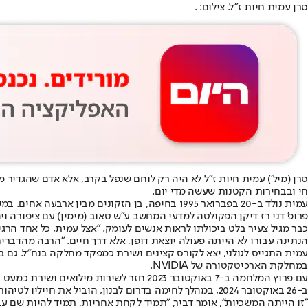
סרן עמית חיות ז"ל. צילום: .
סרן (מיל') עמית חיות ז"ל לא היה רק לוחם שנפל בקרב, אלא אדם שהגדיר
חי ובבחירות הקטנות שעשה מדי יום.
עמית נולד ב-20 בפברואר 1995 בחיפה, בן הזקונים מבין ארבעה אחים. במשפחה מתארים אדם "צנוע ועניו מאין כמותו, איש חסד וירא שמיים", לצד מי ש"האיר כל חדר שאליו נכנס ובלט בכל מסגרת שבה היה".
פרופ' דני רז דיקן הפקולטה למדעי המחשב ע"ש טאוב (מימין) עם ציפורה ויהו
כבר מגיל צעיר בלט ביכולתו לראות אנשים לעומק. "אצל עמית, כל אחד הרג
הנתינה עבורו לא הייתה פעולה יוצאת דופן, אלא דרך חיים. "הרבה מהדברים
עמית התגייס לגולני, יצא לקורס קצינים ושירת כמפקד מחלקה בנח"ל. גם
במחלקת הארכיטקטורה של NVIDIA.
עם פרוץ המלחמה ב-7 באוקטובר 2023 חזר לשירות מילואים ושירת כמעט ברצף. הוא דחה גם תוכניות אישיות, בהן טיול לסרי לנקה. "היה ברור לו איפה הוא צריך להיות", אומרים בני המשפחה.
ב-26 באוקטובר 2024, במהלך לחימה בדרום לבנון, הוביל את חייליו לטיהור מבנה בכפר עייתרון - זירה שבה נפגעו לוחמים. הוא נכנס ראשון והוביל את הכוח תחת אש כבדה, ובמהלך הקרב נהרג.
"זו הייתה המשכיות", אומר דביר, "תמיד לקחת אחריות, תמיד להיות שם עב