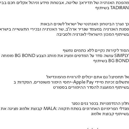
מהפכת האנרגיה של תדיראן: שליטה, אבטחת מידע וניהול אקלים חכם בבי
בשיתוף TADIRAN
כך נערך הביטחון האנרגטי של ישראל לשנים הבאות
פסגת האנרגיה במעמד שגריר ארה"ב, שר האנרגיה ובכירי התעשייה בישראל
בשיתוף המכון הישראלי לאנרגיה ולסביבה
הסוד לקירות נקיים ללא כתמים נחשף
מומחה BG BOND עושה סדר על המדפים ומציג את מותג הצבע SIMPLY
בשיתוף BG BOND
אל תחמיצו! גם אתם יכולים להרוויח מהמונדיאל
יחסי הימור משופרים, הפקדות ב-Apple Pay ותשלום זכיות מיידי
בשיתוף המועצה להסדר ההימורים בספורט
חלון ההזדמנויות בכפר גנים נסגר
קבוצת אלמוג מציגה את פרויקט MALA: מגדלי הפרימיום האחרונים בפתח תקווה
בשיתוף קבוצת אלמוג