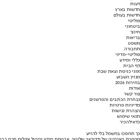
דעות
חדשות בארץ
חדשות בעולם
פוליטי
ביטחוני
חינוך
בריאות
משפט
תחבורה
פוליטי-מדיני
כללי ומידע
דף הבית
זמני כניסת וצאת שבת
מגזין השבוע
בחירות 2026
אודות
צור קשר
נבחרת הכתבים והפרשנים
מדיניות פרטיות
הצהרת נגישות
תנאי שימוש
כדאי
להכיר
כך תחסכו בחשמל בלי להזיע
מהפכת האנרגיה של תדיראן: שליטה, אבטחת מידע וניהול אקלים חכם בבי