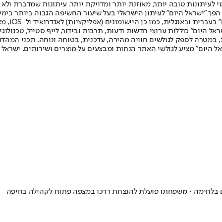
לעיתונות טובה יותר, מאוזנת יותר ומדויקת יותר. עיתונות שמדברת ולא צ
שלום. המהדורה המודפסת הראשונה פורסמה ב-30 ביולי 2007, וב-2010 הפך "ישראל היום" לעיתון הישראלי בעל שי
לחמנוביץ,
ל היום" כוללות ערוצי חדשות ודעות, תרבות ובידור, לייף סטייל, טכנולוגיה
ברית, במטרה לספק לגולשים חוויה מהירה, עדכנית, בטוחה ונוחה. תכני המה
ל היום" מציע לגולשי האתר הנחות ומבצעים על מוצרים ושירותים. ישראל 
ם בלחימה • משפחתו פועלת להנצחת דרכו במצפה פתוח לקהילה בחיפה