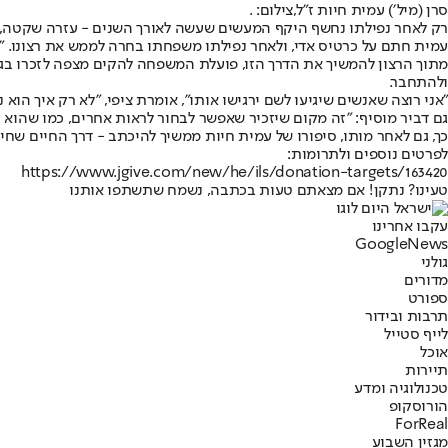
סרן (מיל׳) עמית חיות ז"ל,צילום: .
רק לאחר נפילתו נחשף היקף המעשים שעשה לאורך השנים - עזרה שקטה, תמ
עמית חתם על כרטיס אדי, ולאחר נפילתו משפחתו בחרה לממש את רצונו. "ז
מתוך הרצון להמשיך את הדרך הזו, פועלת המשפחה להקים מצפה לזכרו בגן 
ולהתחבר.
"אני רוצה שאנשים שיגיעו לשם ירגישו אותו", אומרת ציפי, "לא רק איך הוא נפ
גם דביר מוסיף: "זה מקום שיזכיר שאפשר לבחור לראות אחרים, כמו שהוא ב
כך, גם לאחר מותו, סיפורו של עמית חיות ממשיך להיכתב - דרך החיים שח
לפרטים נוספים ולתרומות:
https://www.jgive.com/new/he/ils/donation-targets/163420
טעינו? נתקן! אם מצאתם טעות בכתבה, נשמח שתשתפו אותנו
עקבו אחרינו
G
o
o
g
l
e
News
גולני
מדורים
ספורט
תרבות ובידור
לייף סטייל
אוכל
תיירות
טכנולוגיה ומדע
הורוסקופ
ForReal
מגזין השבוע