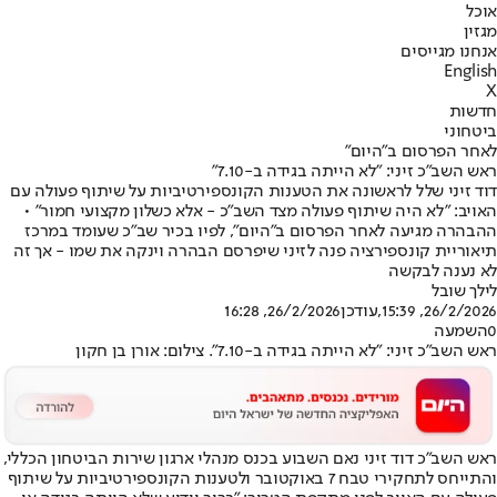
אוכל
מגזין
אנחנו מגייסים
English
X
חדשות
ביטחוני
לאחר הפרסום ב"היום"
ראש השב"כ זיני: "לא הייתה בגידה ב-7.10"
דוד זיני שלל לראשונה את הטענות הקונספירטיביות על שיתוף פעולה עם
האויב: "לא היה שיתוף פעולה מצד השב"כ - אלא כשלון מקצועי חמור" •
ההבהרה מגיעה לאחר הפרסום ב"היום", לפיו בכיר שב"כ שעומד במרכז
תיאוריית קונספירציה פנה לזיני שיפרסם הבהרה וינקה את שמו - אך זה
לא נענה לבקשה
לילך שובל
26/2/2026, 15:39
,עודכן
26/2/2026, 16:28
0
השמעה
ראש השב"כ זיני: "לא הייתה בגידה ב-7.10". צילום: אורן בן חקון
ראש השב"כ דוד זיני נאם השבוע בכנס מנהלי ארגון שירות הביטחון הכללי,
והתייחס לתחקירי טבח 7 באוקטובר ולטענות הקונספירטיביות על שיתוף