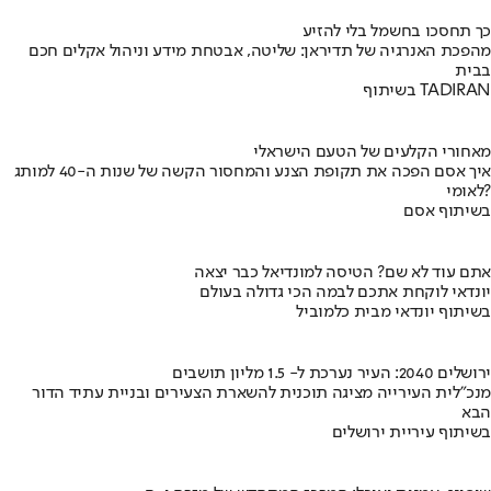
כך תחסכו בחשמל בלי להזיע
מהפכת האנרגיה של תדיראן: שליטה, אבטחת מידע וניהול אקלים חכם
בבית
בשיתוף TADIRAN
מאחורי הקלעים של הטעם הישראלי
איך אסם הפכה את תקופת הצנע והמחסור הקשה של שנות ה-40 למותג
לאומי?
בשיתוף אסם
אתם עוד לא שם? הטיסה למונדיאל כבר יצאה
יונדאי לוקחת אתכם לבמה הכי גדולה בעולם
בשיתוף יונדאי מבית כלמוביל
ירושלים 2040: העיר נערכת ל- 1.5 מליון תושבים
מנכ"לית העירייה מציגה תוכנית להשארת הצעירים ובניית עתיד הדור
הבא
בשיתוף עיריית ירושלים