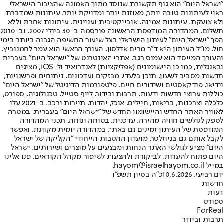
"ישראל היום" הוא גוף תקשורת שנוסד מתוך האמונה שהציבור הישראלי
ראוי לעיתונות טובה יותר, מאוזנת יותר ומדויקת יותר. עיתונות שמדברת
ולא צועקת. עיתונות אמינה, אובייקטיבית ועניינית. עיתונות אחרת וללא
תשלום. המהדורה המודפסת הראשונה פורסמה ב-30 ביולי 2007, וב-2010
הפך "ישראל היום" לעיתון הישראלי בעל שיעור החשיפה הגבוה ביותר בימי
חול. מו"ל העיתון היא ד"ר מרים אדלסון. העורך הראשי הוא עמר לחמנוביץ,
והעורך המייסד הוא עמוס רגב. אתרי האינטרנט של "ישראל היום" בעברית
ובאנגלית, כמו כן היישומונים (אפליקציות) לאנדרואיד ול-iOS, מציגים
חדשות מסביב לשעון, תוכן בלעדי, מבזקים ועדכונים, ניתוחים ופרשנויות,
וידיאו, פודקאסטים ושידורים חיים. פלטפורמות הדיגיטל של "ישראל היום"
כוללות ערוצי חדשות ודעות, תרבות ובידור, לייף סטייל, טכנולוגיה, ספורט,
כלכלה וצרכנות, בריאות, חיילים, אוכל, יהדות, תיירות ורכב. ב-2021 עלו
לאוויר האתר החדש והיישומון החדש של "ישראל היום" בעברית, במטרה
לספק לגולשים חוויה מהירה, עדכנית, בטוחה ונוחה. תכני המהדורה
המודפסת של העיתון זמינים גם באתר, במהדורה יומית מקוונת, ואפשר
לקבל אותם גם בניוזלטר. מועדון ההטבות הייחודי "הקליקה של ישראל
היום" מציע לגולשי האתר הנחות ומבצעים על מוצרים ושירותים. ישראל
היום פתוח להערות, לביקורת ולהצעות לשיפור מקהל הקוראים. פנו אלינו
במייל hayom@israelhayom.co.il.
יום רביעי, 10.6.2026
כ"ה בסיון תשפ"ו
חדשות
דעות
ספורט
ForReal
תרבות ובידור