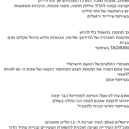
שופינג, אמנות ואוכל: המרכז המתחדש של מזרח י-ם
קפיצה קטנה לחו"ל: טיילת חדשה, מיצגי אמנות, וכיכרות משופצות
בהשקעה של 100 מיליון ₪
בשיתוף עיריית ירושלים
כך תחסכו בחשמל בלי להזיע
מהפכת האנרגיה של תדיראן: שליטה, אבטחת מידע וניהול אקלים חכם
בבית
בשיתוף TADIRAN
מאחורי הקלעים של הטעם הישראלי
איך אסם הפכה את תקופת הצנע והמחסור הקשה של שנות ה-40 למותג
לאומי?
בשיתוף אסם
אתם עוד לא שם? הטיסה למונדיאל כבר יצאה
יונדאי לוקחת אתכם לבמה הכי גדולה בעולם
בשיתוף יונדאי מבית כלמוביל
ירושלים 2040: העיר נערכת ל- 1.5 מליון תושבים
מנכ"לית העירייה מציגה תוכנית להשארת הצעירים ובניית עתיד הדור