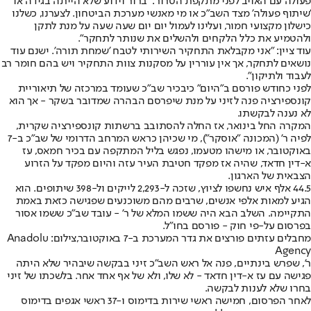
פעולה עם האויב לפני מתקפת הטרור: "ברור וידוע שלא הייתה בגידה או
'שיתוף פעולה' מצד השב"כ או מי מאנשי מערכת הביטחון. לצערנו, כשלנו
כישלון מקצועי חמור, ועלינו לעמול יום יום שעה שעה על מנת לתקן
ולהטמיע את כלל הלקחים ולהשלים את שנותר לתחקר".
עוד ציין: "אני מקבלאת התחקיר השירותי לטבח 'שמחת תורה'. ישנם עוד
נושאים לתחקר, אך אין עוררין על מסקנות צוות התחקיר ויש בהם חומר רב
לעבוד ולתיקון".
לפני כחודש פורסם ב"היום" כי
בכיר שב"כ שעומד במרכזה של תיאוריית
קונספירציה פנה לזיני על מנת שיפרסם הבהרה שמדובר בשקר - אך הוא
לא נענה לבקשתו
.
המקרה החל בינואר, אז החלה להסתובב ברשתות קונספירציה שקרית,
לפיה ר' (המכונה "אוסקר"), מי שכיהן כראש המרחב הדרומי של שב"כ ב-7
באוקטובר, או מישהו מטעמו, נפגש בליל המתקפה עם בכיר חמאס, עז
א-דין חדאד, שהיה אז מפקד חטיבת העיר עזה והיום מפקד על הזרוע
הצבאית של הארגון.
44.5 אלף איש נחשפו לציוץ, שזכה ל-2,293 לייקים ול-398 שיתופים. הוא
הגיע למאות אלפי אנשים, שרבים מהם משוכנעים שפגישה כזאת באמת
התקיימה. השלב הבא היה ששמו המלא של ר' - עובד שב"כ ששמו אסור
בפרסום על-פי חוק - פורסם בחו"ל.
מחבלים עזתים פורצים את גדר המערכת ב-7 באוקטובר,צילום: Anadolu
Agency
ר', שפרש בינתיים, פנה אל ראש השב"כ זיני בבקשה שיבהיר שלא היתה
פגישה עם עז א-דין חדאד - לא שלו, ולא של אף אחד אחר. בלשכתו של זיני
בחרו שלא לענות לבקשה.
לאחר הפרסום, חמישה ראשי שירות בדימוס ו-37 ראשי אגפים בדימוס