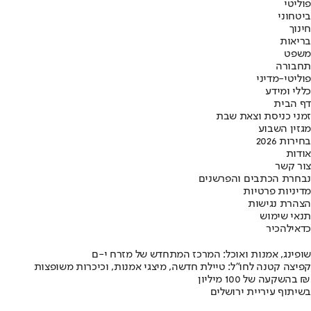
פוליטי
ביטחוני
חינוך
בריאות
משפט
תחבורה
פוליטי-מדיני
כללי ומידע
דף הבית
זמני כניסת וצאת שבת
מגזין השבוע
בחירות 2026
אודות
צור קשר
נבחרת הכתבים והפרשנים
מדיניות פרטיות
הצהרת נגישות
תנאי שימוש
כדאי
להכיר
שופינג, אמנות ואוכל: המרכז המתחדש של מזרח י-ם
קפיצה קטנה לחו"ל: טיילת חדשה, מיצגי אמנות, וכיכרות משופצות
בהשקעה של 100 מיליון ₪
בשיתוף עיריית ירושלים