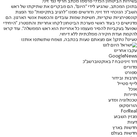
בשירות הביטחון הכללי פרסמו מכתב חריף נגד זיני.
בתוכן המכתב, שהגיע לידי "היום"
, הם מבקרים את שתיקתו של ראש
השב"כ הנוכחי דוד זיני, ודורשים ממנו "להגיב בתקיפות" נגד הפצת
קונספירציות שקריות, חשיפת שמות עובדים והכפשת אנשי הארגון. הם
מדגישים כי בעוד ראשי מערכת הביטחון לקחו אחריות והתפטרו, "היחידי
שפועל בעקביות להסיר מעצמו כל אחריות הוא ראש הממשלה". עוד קראו
להקמת ועדת חקירה ממלכתית ללא דיחוי.
טעינו? נתקן! אם מצאתם טעות בכתבה, נשמח שתשתפו אותנו
עקבו אחרינו
G
o
o
g
l
e
News
דוד זיני
טבח 7 באוקטובר
שב''כ
מדורים
ספורט
תרבות ובידור
לייף סטייל
אוכל
תיירות
טכנולוגיה ומדע
הורוסקופ
ForReal
מגזין השבוע
דעות
חדשות בארץ
חדשות בעולם