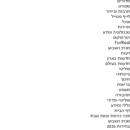
מדורים
ספורט
תרבות ובידור
לייף סטייל
אוכל
תיירות
טכנולוגיה ומדע
הורוסקופ
ForReal
מגזין השבוע
דעות
חדשות בארץ
חדשות בעולם
פוליטי
ביטחוני
חינוך
בריאות
משפט
תחבורה
פוליטי-מדיני
כללי ומידע
דף הבית
זמני כניסת וצאת שבת
מגזין השבוע
בחירות 2026