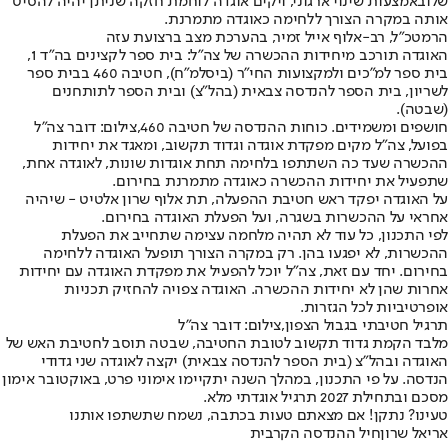
שלו
באמצעות שינוי ארגוני, ויקים אוגדה לוחמת חזקה שניתן יהיה להסיט
אותה במקרה הצורך ללחימה כאוגדה מתמרנת.
הרמטכ״ל, רב-אלוף אייל זמיר, בהערכת מצב ברצועת עזה
האוגדה תורכב מיחידות ההכשרה של צה״ל: בית ספר לקצינים בה״ד 1,
בית ספר למ״כים ולמקצועות החי״ר (ביסלמ״ח), חטיבה 460 בבית ספר
לשריון, בית הספר להנדסה צבאית (בהל״צ) ובית הספר לתותחנים
(שבטה).
חושפים ומשמידים. כוחות ההנדסה של חטיבה 460,צילום: דובר צה"ל
בפועל, צה״ל מקים מפקדת אוגדה וגדוד תקשוב, ומאגד את יחידות
ההכשרה שעד כה השתתפו בלחימה תחת אוגדות שונות, לאוגדה אחת,
שתפעיל את יחידות ההכשרה כאוגדה מתמרנת בחירום.
על האוגדה יפקד ראש חטיבת ההפעלה, תת אלוף שרון אלטיט - שיהיה
אחראי על ההכשרות בשגרה, ועל הפעלת האוגדה בחירום.
לפי התכנון, כל עוד לא תהיה מלחמה עצימה שתחייב את הפעלת
ההכשרות, לא יפגעו בהן. רק במקרה הצורך תופעל האוגדה ללחימה
בחירום. יחד עם זאת, צה״ל יוכל להפעיל את מפקדת האוגדה עם יחידות
אחרות שהן לא יחידות ההכשרה. האוגדה צפויה להחזיק תכניות
אופרטיביות לכל הגזרות.
תרגיל חטיבתי בגבול הצפון,צילום: דובר צה"ל
מלבד הקמת גדוד תקשוב לטובת החטיבה, שבטה תוסב לחטיבת האש של
האוגדה ובהל״צ (בית הספר להנדסה צבאית) יקצה לאוגדה שני גדודי
הנדסה. על פי התכנון, במהלך השנה יתקיימו אימוני פרט, באוקטובר אימון
מסכם ובתחילת 2027 תרגיל אוגדתי מלא.
טעינו? נתקן! אם מצאתם טעות בכתבה, נשמח שתשתפו אותנו
אריאל שרון
חיל ההנדסה הקרבית