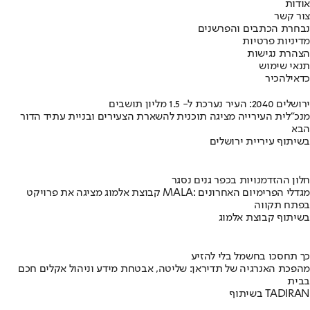
אודות
צור קשר
נבחרת הכתבים והפרשנים
מדיניות פרטיות
הצהרת נגישות
תנאי שימוש
כדאי
להכיר
ירושלים 2040: העיר נערכת ל- 1.5 מליון תושבים
מנכ"לית העירייה מציגה תוכנית להשארת הצעירים ובניית עתיד הדור
הבא
בשיתוף עיריית ירושלים
חלון ההזדמנויות בכפר גנים נסגר
קבוצת אלמוג מציגה את פרויקט MALA: מגדלי הפרימיום האחרונים
בפתח תקווה
בשיתוף קבוצת אלמוג
כך תחסכו בחשמל בלי להזיע
מהפכת האנרגיה של תדיראן: שליטה, אבטחת מידע וניהול אקלים חכם
בבית
בשיתוף TADIRAN