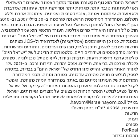
"ישראל היום" הוא גוף תקשורת שנוסד מתוך האמונה שהציבור הישראלי
ראוי לעיתונות טובה יותר, מאוזנת יותר ומדויקת יותר. עיתונות שמדברת
ולא צועקת. עיתונות אמינה, אובייקטיבית ועניינית. עיתונות אחרת וללא
תשלום. המהדורה המודפסת הראשונה פורסמה ב-30 ביולי 2007, וב-2010
הפך "ישראל היום" לעיתון הישראלי בעל שיעור החשיפה הגבוה ביותר בימי
חול. מו"ל העיתון היא ד"ר מרים אדלסון. העורך הראשי הוא עמר לחמנוביץ,
והעורך המייסד הוא עמוס רגב. אתרי האינטרנט של "ישראל היום" בעברית
ובאנגלית, כמו כן היישומונים (אפליקציות) לאנדרואיד ול-iOS, מציגים
חדשות מסביב לשעון, תוכן בלעדי, מבזקים ועדכונים, ניתוחים ופרשנויות,
וידיאו, פודקאסטים ושידורים חיים. פלטפורמות הדיגיטל של "ישראל היום"
כוללות ערוצי חדשות ודעות, תרבות ובידור, לייף סטייל, טכנולוגיה, ספורט,
כלכלה וצרכנות, בריאות, חיילים, אוכל, יהדות, תיירות ורכב. ב-2021 עלו
לאוויר האתר החדש והיישומון החדש של "ישראל היום" בעברית, במטרה
לספק לגולשים חוויה מהירה, עדכנית, בטוחה ונוחה. תכני המהדורה
המודפסת של העיתון זמינים גם באתר, במהדורה יומית מקוונת, ואפשר
לקבל אותם גם בניוזלטר. מועדון ההטבות הייחודי "הקליקה של ישראל
היום" מציע לגולשי האתר הנחות ומבצעים על מוצרים ושירותים. ישראל
היום פתוח להערות, לביקורת ולהצעות לשיפור מקהל הקוראים. פנו אלינו
במייל hayom@israelhayom.co.il.
יום שבת, 13.6.2026
כ"ח בסיון תשפ"ו
חדשות
דעות
ספורט
ForReal
תרבות ובידור