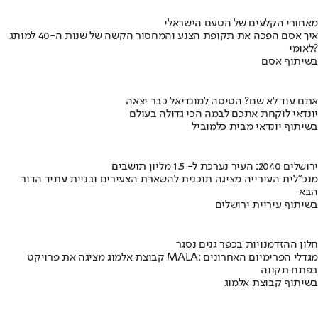
מאחורי הקלעים של הטעם הישראלי
איך אסם הפכה את תקופת הצנע והמחסור הקשה של שנות ה-40 למותג
לאומי?
בשיתוף אסם
אתם עוד לא שם? הטיסה למונדיאל כבר יצאה
יונדאי לוקחת אתכם לבמה הכי גדולה בעולם
בשיתוף יונדאי מבית כלמוביל
ירושלים 2040: העיר נערכת ל- 1.5 מליון תושבים
מנכ"לית העירייה מציגה תוכנית להשארת הצעירים ובניית עתיד הדור
הבא
בשיתוף עיריית ירושלים
חלון ההזדמנויות בכפר גנים נסגר
קבוצת אלמוג מציגה את פרויקט MALA: מגדלי הפרימיום האחרונים
בפתח תקווה
בשיתוף קבוצת אלמוג