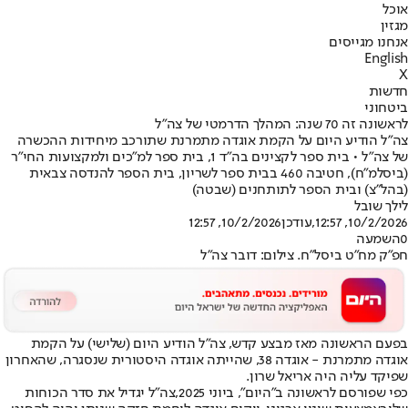
אוכל
מגזין
אנחנו מגייסים
English
X
חדשות
ביטחוני
לראשונה זה 70 שנה: המהלך הדרמטי של צה"ל
צה"ל הודיע היום על הקמת אוגדה מתמרנת שתורכב מיחידות ההכשרה
של צה״ל • בית ספר לקצינים בה״ד 1, בית ספר למ״כים ולמקצועות החי״ר
(ביסלמ״ח), חטיבה 460 בבית ספר לשריון, בית הספר להנדסה צבאית
(בהל״צ) ובית הספר לתותחנים (שבטה)
לילך שובל
10/2/2026, 12:57
,עודכן
10/2/2026, 12:57
0
השמעה
חפ״ק מח״ט ביסל״ח. צילום: דובר צה"ל
בפעם הראשונה מאז מבצע קדש, צה"ל הודיע היום (שלישי) על הקמת
אוגדה מתמרנת - אוגדה 38, שהייתה אוגדה היסטורית שנסגרה, שהאחרון
שפיקד עליה היה אריאל שרון.
כפי שפורסם לראשונה ב"היום", ביוני 2025,
צה"ל יגדיל את סדר הכוחות