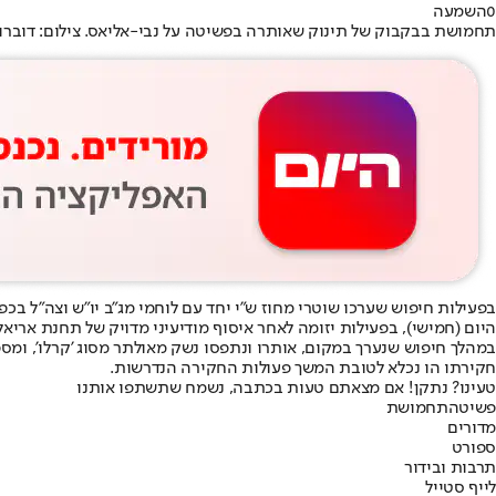
0
השמעה
תחמושת בבקבוק של תינוק שאותרה בפשיטה על נבי-אליאס. צילום: דובר
בפעילות חיפוש שערכו שוטרי מחוז ש"י יחד עם לוחמי מג"ב יו"ש וצה"ל ב
היום (חמישי), בפעילות יזומה לאחר איסוף מודיעיני מדויק של תחנת אריאל ממרחב שומרון,
חקירתו הו נכלא לטובת המשך פעולות החקירה הנדרשות.
טעינו? נתקן! אם מצאתם טעות בכתבה, נשמח שתשתפו אותנו
פשיטה
תחמושת
מדורים
ספורט
תרבות ובידור
לייף סטייל