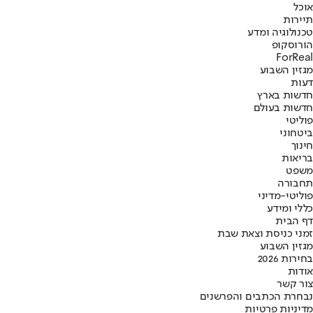
אוכל
תיירות
טכנולוגיה ומדע
הורוסקופ
ForReal
מגזין השבוע
דעות
חדשות בארץ
חדשות בעולם
פוליטי
ביטחוני
חינוך
בריאות
משפט
תחבורה
פוליטי-מדיני
כללי ומידע
דף הבית
זמני כניסת וצאת שבת
מגזין השבוע
בחירות 2026
אודות
צור קשר
נבחרת הכתבים והפרשנים
מדיניות פרטיות