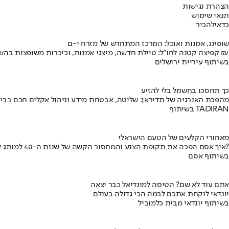
הצהרת נגישות
תנאי שימוש
כדאי
להכיר
שופינג, אמנות ואוכל: המרכז המתחדש של מזרח י-ם
קפיצה קטנה לחו"ל: טיילת חדשה, מיצגי אמנות, וכיכרות משופצות בהשקעה של 100 מיליון ₪
בשיתוף עיריית ירושלים
כך תחסכו בחשמל בלי להזיע
מהפכת האנרגיה של תדיראן: שליטה, אבטחת מידע וניהול אקלים חכם בבי
בשיתוף TADIRAN
מאחורי הקלעים של הטעם הישראלי
איך אסם הפכה את תקופת הצנע והמחסור הקשה של שנות ה-40 למותג לאומי?
בשיתוף אסם
אתם עוד לא שם? הטיסה למונדיאל כבר יצאה
יונדאי לוקחת אתכם לבמה הכי גדולה בעולם
בשיתוף יונדאי מבית כלמוביל