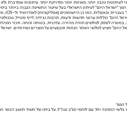
לעיתונות טובה יותר, מאוזנת יותר ומדויקת יותר. עיתונות שמדברת ולא צ
שלום. המהדורה המודפסת הראשונה פורסמה ב-30 ביולי 2007, וב-2010 הפך "ישראל היום" לעיתון הישראלי בעל שי
לחמנוביץ,
ל היום" כוללות ערוצי חדשות ודעות, תרבות ובידור, לייף סטייל, טכנולוגיה
ברית, במטרה לספק לגולשים חוויה מהירה, עדכנית, בטוחה ונוחה. תכני המה
ל היום" מציע לגולשי האתר הנחות ומבצעים על מוצרים ושירותים. ישראל 
 נעצר
 בלשי התחנה יחד עם לוחמי מג"ב וצה"ל, על ביתו של חשוד תושב הכפר הפ