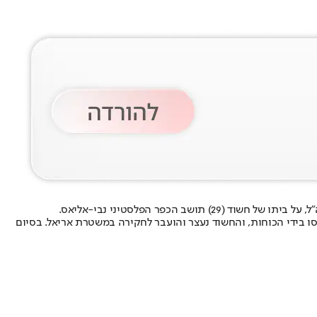
הכפר הפלסטיני נבי-אליאס.
 מ"מ שהוסתרו בתוך בקבוק של תינוק. הממצאים נתפסו בידי הכוחות, והחשוד נעצר והועבר לחקירה במשטרת אריאל. בסיום