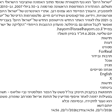
"ישראל היום" הוא גוף תקשורת שנוסד מתוך האמונה שהציבור הישראלי ראוי 
ת
ופרשנויות, וידיאו, פודקאסטים ושידורים חיים. פלטפורמות הדיגיטל של "ישרא
ב-2021 עלו לאוויר האתר החדש והיישומון החדש של "ישראל היום" בע
ואפשר לקבל אותם גם בניוזלטר. מועדון ההטבות הייחודי "הקליקה של ישרא
במייל hayom@israelhayom.co.il.
יום שלישי, 9.6.2026
כ"ד בסיון תשפ"ו
חדשות
דעות
ספורט
ForReal
תרבות ובידור
אוכל
מגזין
אנחנו מגייסים
English
X
חדשות
ביטחוני
תחמושת בבקבוק תינוק: צה"ל פשט על הכפר הפלסטיני נבי-אליאס - חשוד
בפעילות יזומה לאחר איסוף מודיעין של תחנת אריאל ממרחב שומרון, פשטו
הוא נעצר לחקירה, ובסיומה נכלא
יותם דשא
22/1/2026, 14:56
,עודכן
22/1/2026, 14:56