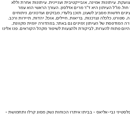
ועקת. עיתונות אמינה, אובייקטיבית ועניינית. עיתונות אחרת וללא
עור החשיפה הגבוה ביותר בימי חול. מו"ל העיתון היא ד"ר מרים אדלסון. העורך הראשי הוא עמר
 והעורך המייסד הוא עמוס רגב. אתרי האינטרנט של "ישראל היום" בעברית ובאנגלית, כמו כן היישומונים (אפליקציות) לאנדרואיד ול-iOS, מציגים חדשות מסביב לשעון, תוכן בלעדי, מבזקים ועדכונים, ניתוחים
, ספורט, כלכלה וצרכנות, בריאות, חיילים, אוכל, יהדות, תיירות ורכב.
דורה המודפסת של העיתון זמינים גם באתר, במהדורה יומית מקוונת,
היום פתוח להערות, לביקורת ולהצעות לשיפור מקהל הקוראים. פנו אלינו
לסטיני נבי-אליאס • בביתו איתרו הכוחות נשק מסוג קרלו ותחמושת •