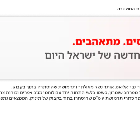
ות המשטרה
כפר נבי-אליאס, אותר נשק מאולתר ותחמושת שהוסתרה בתוך בקבוק.
 פשטו בלשי התחנה יחד עם לוחמי מג"ב אפרים וכוחות צה"ל, על ביתו של חשוד (29) תושב 
במהלך חיפוש שנערך במקום, אותרו ונתפסו נשק מאולתר מסוג 'קרלו', ומספר כדורי תחמושת 9