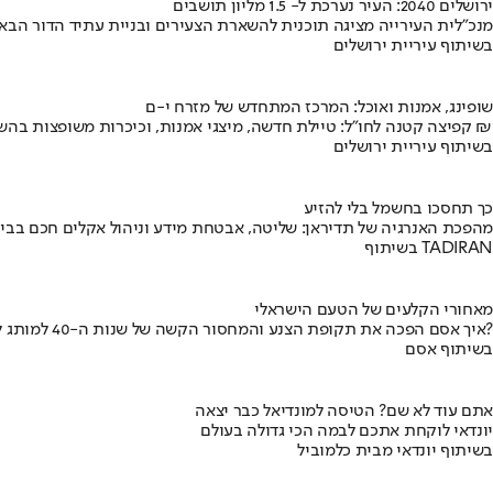
ירושלים 2040: העיר נערכת ל- 1.5 מליון תושבים
מנכ"לית העירייה מציגה תוכנית להשארת הצעירים ובניית עתיד הדור הבא
בשיתוף עיריית ירושלים
שופינג, אמנות ואוכל: המרכז המתחדש של מזרח י-ם
קפיצה קטנה לחו"ל: טיילת חדשה, מיצגי אמנות, וכיכרות משופצות בהשקעה של 100 מיליון ₪
בשיתוף עיריית ירושלים
כך תחסכו בחשמל בלי להזיע
מהפכת האנרגיה של תדיראן: שליטה, אבטחת מידע וניהול אקלים חכם בבי
בשיתוף TADIRAN
מאחורי הקלעים של הטעם הישראלי
איך אסם הפכה את תקופת הצנע והמחסור הקשה של שנות ה-40 למותג לאומי?
בשיתוף אסם
אתם עוד לא שם? הטיסה למונדיאל כבר יצאה
יונדאי לוקחת אתכם לבמה הכי גדולה בעולם
בשיתוף יונדאי מבית כלמוביל