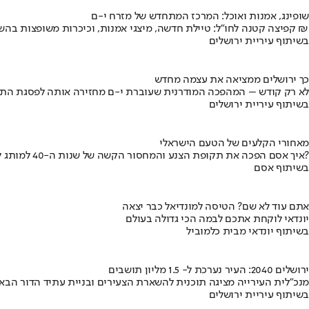
שופינג, אמנות ואוכל: המרכז המתחדש של מזרח י-ם
קפיצה קטנה לחו"ל: טיילת חדשה, מיצגי אמנות, וכיכרות משופצות בהשקעה של 100 מיליון ₪
בשיתוף עיריית ירושלים
כך ירושלים ממציאה את עצמה מחדש
לא רק קודש – המהפכה המודרנית שעוברת י-ם מחזירה אותה לפסגת התי
בשיתוף עיריית ירושלים
מאחורי הקלעים של הטעם הישראלי
איך אסם הפכה את תקופת הצנע והמחסור הקשה של שנות ה-40 למותג לאומי?
בשיתוף אסם
אתם עוד לא שם? הטיסה למונדיאל כבר יצאה
יונדאי לוקחת אתכם לבמה הכי גדולה בעולם
בשיתוף יונדאי מבית כלמוביל
ירושלים 2040: העיר נערכת ל- 1.5 מליון תושבים
מנכ"לית העירייה מציגה תוכנית להשארת הצעירים ובניית עתיד הדור הבא
בשיתוף עיריית ירושלים