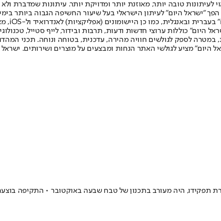
לעיתונות טובה יותר, מאוזנת יותר ומדויקת יותר. עיתונות שמדברת ולא צ
שלום. המהדורה המודפסת הראשונה פורסמה ב-30 ביולי 2007, וב-2010 הפך "ישראל היום" לעיתון הישראלי בעל שי
לחמנוביץ,
ל היום" כוללות ערוצי חדשות ודעות, תרבות ובידור, לייף סטייל, טכנולוגיה
ברית, במטרה לספק לגולשים חוויה מהירה, עדכנית, בטוחה ונוחה. תכני המה
ל היום" מציע לגולשי האתר הנחות ומבצעים על מוצרים ושירותים. ישראל 
גרת תפקידו, היה מעורב בתכנון של טבח שבעה באוקטובר • התקיפה בוצ