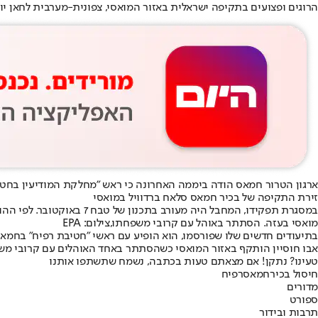
הרוגים ופצועים בתקיפה ישראלית באזור המואסי, צפונית-מערבית לחאן יונ
ארגון הטרור חמאס הודה ביממה האחרונה כי ראש "מחלקת המודיעין בחטיב
זירת התקיפה של בכיר חמאס סלאח ברדוויל במואסי
במסגרת תפקידו, המחבל היה מעורב בתכנון של טבח 7 באוקטובר. לפי ההודעה, אבו חוסיין היה בתפקיד מקביל למג"ד וחוסל בתקיפה של חיל האוויר ב-13 בדצמבר.
מואסי בעזה. הסתתר באוהל עם קרובי משפחתו,צילום: EPA
בתיעודים חדשים שלו שפורסמו, הוא הופיע עם ראשי "חטיבת רפיח" בחמאס
אבו חוסיין הותקף באזור המואסי כשהסתתר באחד האוהלים עם קרובי משפח
טעינו? נתקן! אם מצאתם טעות בכתבה, נשמח שתשתפו אותנו
חיסול בכיר
חמאס
רפיח
מדורים
ספורט
תרבות ובידור