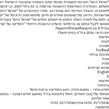
"ישראל היום" הוא גוף תקשורת שנוסד מתוך האמונה שהציבור הישראלי ראוי 
ת
ופרשנויות, וידיאו, פודקאסטים ושידורים חיים. פלטפורמות הדיגיטל של "ישרא
ב-2021 עלו לאוויר האתר החדש והיישומון החדש של "ישראל היום" בע
ואפשר לקבל אותם גם בניוזלטר. מועדון ההטבות הייחודי "הקליקה של ישרא
במייל hayom@israelhayom.co.il.
יום רביעי, 3.6.2026
י"ח בסיון תשפ"ו
חדשות
דעות
ספורט
ForReal
תרבות ובידור
אוכל
מגזין
אנחנו מגייסים
English
X
חדשות
ביטחוני
חודש אחרי - חמאס מודה: ראש המודיעין ברפיח חוסל
מוחמד עלי (אבו חוסיין), חוסל בתקיפת צה"ל באמצע חודש דצמבר • במס
שחר קליימן
21/1/2026, 10:59
,עודכן
21/1/2026, 11:02
0
השמעה