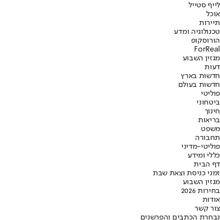
לייף סטייל
אוכל
תיירות
טכנולוגיה ומדע
הורוסקופ
ForReal
מגזין השבוע
דעות
חדשות בארץ
חדשות בעולם
פוליטי
ביטחוני
חינוך
בריאות
משפט
תחבורה
פוליטי-מדיני
כללי ומידע
דף הבית
זמני כניסת וצאת שבת
מגזין השבוע
בחירות 2026
אודות
צור קשר
נבחרת הכתבים והפרשנים