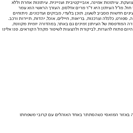
ועקת. עיתונות אמינה, אובייקטיבית ועניינית. עיתונות אחרת וללא
עור החשיפה הגבוה ביותר בימי חול. מו"ל העיתון היא ד"ר מרים אדלסון. העורך הראשי הוא עמר
 והעורך המייסד הוא עמוס רגב. אתרי האינטרנט של "ישראל היום" בעברית ובאנגלית, כמו כן היישומונים (אפליקציות) לאנדרואיד ול-iOS, מציגים חדשות מסביב לשעון, תוכן בלעדי, מבזקים ועדכונים, ניתוחים
, ספורט, כלכלה וצרכנות, בריאות, חיילים, אוכל, יהדות, תיירות ורכב.
דורה המודפסת של העיתון זמינים גם באתר, במהדורה יומית מקוונת,
היום פתוח להערות, לביקורת ולהצעות לשיפור מקהל הקוראים. פנו אלינו
עה באזור המואסי כשהסתתר באחד האוהלים עם קרובי משפחתו