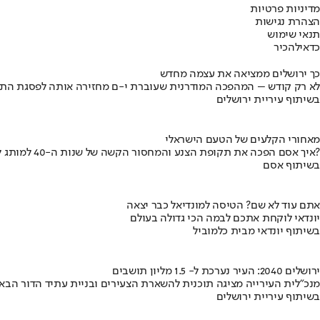
מדיניות פרטיות
הצהרת נגישות
תנאי שימוש
כדאי
להכיר
כך ירושלים ממציאה את עצמה מחדש
לא רק קודש – המהפכה המודרנית שעוברת י-ם מחזירה אותה לפסגת התי
בשיתוף עיריית ירושלים
מאחורי הקלעים של הטעם הישראלי
איך אסם הפכה את תקופת הצנע והמחסור הקשה של שנות ה-40 למותג לאומי?
בשיתוף אסם
אתם עוד לא שם? הטיסה למונדיאל כבר יצאה
יונדאי לוקחת אתכם לבמה הכי גדולה בעולם
בשיתוף יונדאי מבית כלמוביל
ירושלים 2040: העיר נערכת ל- 1.5 מליון תושבים
מנכ"לית העירייה מציגה תוכנית להשארת הצעירים ובניית עתיד הדור הבא
בשיתוף עיריית ירושלים