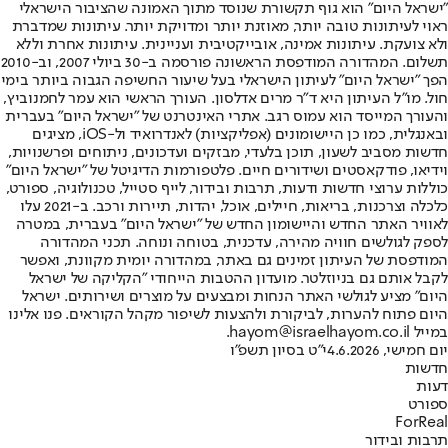
"ישראל היום" הוא גוף תקשורת שנוסד מתוך האמונה שהציבור הישראלי
ראוי לעיתונות טובה יותר, מאוזנת יותר ומדויקת יותר. עיתונות שמדברת
ולא צועקת. עיתונות אמינה, אובייקטיבית ועניינית. עיתונות אחרת וללא
תשלום. המהדורה המודפסת הראשונה פורסמה ב-30 ביולי 2007, וב-2010
הפך "ישראל היום" לעיתון הישראלי בעל שיעור החשיפה הגבוה ביותר בימי
חול. מו"ל העיתון היא ד"ר מרים אדלסון. העורך הראשי הוא עמר לחמנוביץ,
והעורך המייסד הוא עמוס רגב. אתרי האינטרנט של "ישראל היום" בעברית
ובאנגלית, כמו כן היישומונים (אפליקציות) לאנדרואיד ול-iOS, מציגים
חדשות מסביב לשעון, תוכן בלעדי, מבזקים ועדכונים, ניתוחים ופרשנויות,
וידיאו, פודקאסטים ושידורים חיים. פלטפורמות הדיגיטל של "ישראל היום"
כוללות ערוצי חדשות ודעות, תרבות ובידור, לייף סטייל, טכנולוגיה, ספורט,
כלכלה וצרכנות, בריאות, חיילים, אוכל, יהדות, תיירות ורכב. ב-2021 עלו
לאוויר האתר החדש והיישומון החדש של "ישראל היום" בעברית, במטרה
לספק לגולשים חוויה מהירה, עדכנית, בטוחה ונוחה. תכני המהדורה
המודפסת של העיתון זמינים גם באתר, במהדורה יומית מקוונת, ואפשר
לקבל אותם גם בניוזלטר. מועדון ההטבות הייחודי "הקליקה של ישראל
היום" מציע לגולשי האתר הנחות ומבצעים על מוצרים ושירותים. ישראל
היום פתוח להערות, לביקורת ולהצעות לשיפור מקהל הקוראים. פנו אלינו
במייל hayom@israelhayom.co.il.
יום חמישי, 4.6.2026
י"ט בסיון תשפ"ו
חדשות
דעות
ספורט
ForReal
תרבות ובידור