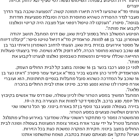
תיעוד זירת הפיגוע בעפולה השימוש נעשה לפי סעיף 27א' לחוק זכויות
יוצרים
צוותי מד"א שהגיעו לזירה תיארו תמונה קשה: "הפצועה שכבה בצד הדרך
מעבר לגדר ההפרדה כשהיא מחוסרת הכרה וסובלת מפציעות חודרות
בגופה", סיפרו. "הענקנו לה טיפול רפואי אבל מצבה היה קריטי ונאלצנו
לקבוע את מותה".
הפיגוע המשולב החל בסמוך לבית שאן, שם דרס המחבל, תושב יהודה
ושומרון, גבר בן 68 למוות. פראמדיק מד"א דניאל טויטו סיפר: "קיבלנו דיווח
על מספר אירועים בגזרת בית שאן, הגעתי לרחוב השומרון וראיתי גבר בן
68 שוכב כשהוא מחוסר הכרה, ללא דופק וללא נשימה. מיד ביצעתי פעולות
החייאה שכללו עיסויים והנשמות כשבסופן נאלצנו לצערנו לקבוע את
מותו".
לפני כן פגע רכבו בנער בן 16 שפונה במצב קל לבית החולים העמק.
הפראמדיק לידור כהן וחובש בכיר במד"א אביעד עמר סיפרו: "ראינו נער בן
16 שוכב על המדרכה כשהוא סובל מחבלות בגפיים תחתונות, הוא ועוברי
אורח סיפרו לנו שהוא נפגע מרכב. פינינו אותו לבית החולים בהכרה
מלאה".
המחבל המשיך במסע הטרור שלו לכיון עפולה, שם דרס עוד אנשים בקיבוץ
תל יוסף, פגע ברכב, ולבסוף דקר למוות את הצעירה בת ה-19.
בזירה בעפולה נפצע גבר נוסף בן 37 באורח בינוני. סך הכל נרשמו שני
הרוגים ושלושה פצועים במסע הטרור.
מהמשטרה נמסר כי מתחקור ראשוני עולה שמדובר באירוע פח"ע מתגלגל.
המחבל נוטרל על ידי עובר אורח באזור צומת המעונות בעפולה ופונה לבית
החולים במצב בינוני. חקירת המקרה נמשכת כעת בכל הזירות.
טעינו? נתקן! אם מצאתם טעות בכתבה, נשמח שתשתפו אותנו