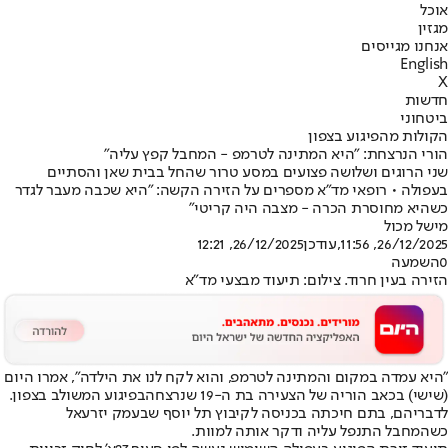
אוכל
מגזין
אנחנו מגייסים
English
X
חדשות
ביטחוני
הקולות מהפיגוע בצפון
הורי הנרצחת: "היא המתינה לטרמפ - המחבל קפץ עליה"
שני הרוגים ושלושה פצועים במסע טרור שהחל בבית שאן והסתיים
בעפולה • רופאי מד"א מספרים על הזירה הקשה: "היא שכבה מעבר לגדר
כשהיא מחוסרת הכרה - מצבה היה קריטי"
מישל מכול
26/12/2025, 11:56
,עודכן
26/12/2025, 12:21
0
השמעה
הזירה בעין חרוד. צילום: תיעוד מבצעי מד"א
"היא עמדה במקום והמתינה לטרמפ, והוא לקח לנו את הילדה", אמרו היום
(שישי) בכאב הוריה של הצעירה בת ה-19 שנרצחה
בפיגוע המשולב בצפון
.
לדבריהם, בתם חיכתה בכניסה לקיבוץ תל יוסף שבעמק יזרעאל
כשהמחבל התנפל עליה ודקר אותה למוות.