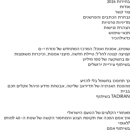
בחירות 2026
אודות
צור קשר
נבחרת הכתבים והפרשנים
מדיניות פרטיות
הצהרת נגישות
תנאי שימוש
כדאי
להכיר
שופינג, אמנות ואוכל: המרכז המתחדש של מזרח י-ם
קפיצה קטנה לחו"ל: טיילת חדשה, מיצגי אמנות, וכיכרות משופצות
בהשקעה של 100 מיליון ₪
בשיתוף עיריית ירושלים
כך תחסכו בחשמל בלי להזיע
מהפכת האנרגיה של תדיראן: שליטה, אבטחת מידע וניהול אקלים חכם
בבית
בשיתוף TADIRAN
מאחורי הקלעים של הטעם הישראלי
איך אסם הפכה את תקופת הצנע והמחסור הקשה של שנות ה-40 למותג
לאומי?
בשיתוף אסם