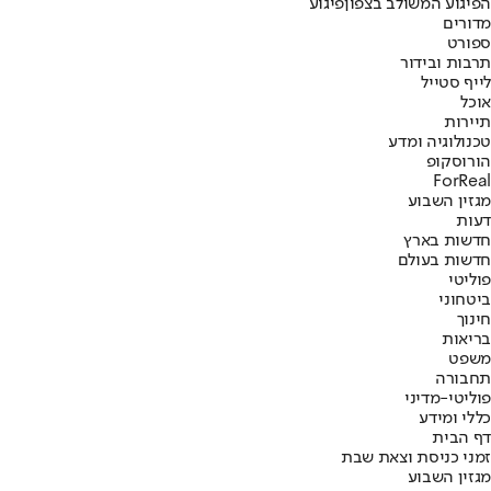
הפיגוע המשולב בצפון
פיגוע
מדורים
ספורט
תרבות ובידור
לייף סטייל
אוכל
תיירות
טכנולוגיה ומדע
הורוסקופ
ForReal
מגזין השבוע
דעות
חדשות בארץ
חדשות בעולם
פוליטי
ביטחוני
חינוך
בריאות
משפט
תחבורה
פוליטי-מדיני
כללי ומידע
דף הבית
זמני כניסת וצאת שבת
מגזין השבוע