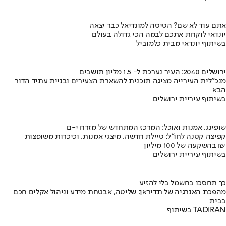
אתם עוד לא שם? הטיסה למונדיאל כבר יצאה
יונדאי לוקחת אתכם לבמה הכי גדולה בעולם
בשיתוף יונדאי מבית כלמוביל
ירושלים 2040: העיר נערכת ל- 1.5 מליון תושבים
מנכ"לית העירייה מציגה תוכנית להשארת הצעירים ובניית עתיד הדור
הבא
בשיתוף עיריית ירושלים
שופינג, אמנות ואוכל: המרכז המתחדש של מזרח י-ם
קפיצה קטנה לחו"ל: טיילת חדשה, מיצגי אמנות, וכיכרות משופצות
בהשקעה של 100 מיליון ₪
בשיתוף עיריית ירושלים
כך תחסכו בחשמל בלי להזיע
מהפכת האנרגיה של תדיראן: שליטה, אבטחת מידע וניהול אקלים חכם
בבית
בשיתוף TADIRAN