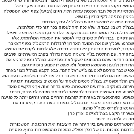
לרגע זה, חרף הסכמות בנושא בין משרדי האוצר והביטחון עוד מיוני 2023,
הנושא תקוע בוועדת החוץ והביטחון של הכנסת, כעת בעיקר בשל
הסתייגויות של חבר הכנסת עמית הלוי. היום (רביעי) צפוי ראש הממשלה,
בנימין נתניהו, לקיים דיון בנושא.
ועדת המשנה למשאבי אנוש בצה"ל // ערוץ הכנסת
בצה"ל חשבו, ובצדק, שלא נכון היה לעסוק בכך תוך כדי המלחמה,
שבמהלכה כל המשרתים בצבא הקבע, הלוחמים, תומכי הלחימה ואפילו
העורפיים, עבדו לילות כימים כדי לאפשר את המאמץ המלחמתי. אלא
שמרגע שבג"ץ שם את המועד האחרון להגדלות הרמטכ"ל בסוף דצמבר
הקרוב, למערכת הביטחון לא נותרה ברירה אלא לנסות לקדם את הנושא
בחקיקה. עם החלטת בג"ץ נרשמה סערה גדולה בקרב המשרתים, שרבים
מהם הודיעו שהם מתכוונים לשקול את צעדיהם. בצה"ל ניסו להרגיע את
הרוחות ולטעון שהנושא מטופל, ולא יאפשרו לפגוע בזכויותיהם.
כפי שכבר פורסם לא פעם ב"ישראל היום"
, צבא הקבע בצה"ל מצוי באחד
המשברים הגדולים בתולדותיו. המשבר החל עוד לפני המלחמה, וכעת הוא
רק הולך ומעמיק. בצה"ל מנסים לשמור על האנשים באמצעות תכניות
חירום, מענקים, אירועים למשפחה, סיוע בדיור ועוד, אך מתקשים מאוד
לשכנע את האנשים הטובים להישאר ולתת את חייהם למערכת, תרתי
משמע, כשהאופציות באזרחות קורצות והחיים בחוץ נוחים יותר. כל פגיעה
בתנאי המשרתים, מסבירים בצה"ל, במיוחד בעת הזו, רק מזרזת את
האנשים לפרוש מצה"ל מרצון.
משרתי הקבע בצה"ל,צילום: אורן כהן
מה זה ולמה זה חשוב
"המשרתים מחפשים בין היתר את היציבות ואת ההכנסה. המשכורות
בדרגות נמוכות, גם של רס"ן וסא"ל, נמוכות מהמשכורות בחוץ. פנסיית