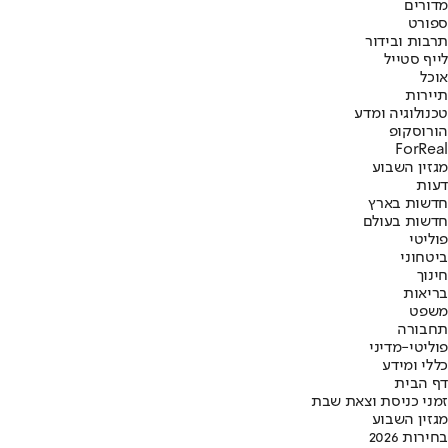
מדורים
ספורט
תרבות ובידור
לייף סטייל
אוכל
תיירות
טכנולוגיה ומדע
הורוסקופ
ForReal
מגזין השבוע
דעות
חדשות בארץ
חדשות בעולם
פוליטי
ביטחוני
חינוך
בריאות
משפט
תחבורה
פוליטי-מדיני
כללי ומידע
דף הבית
זמני כניסת וצאת שבת
מגזין השבוע
בחירות 2026