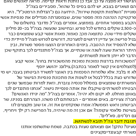
הגישור לא מפצה על כך, אבל כן נותנת ודאות קדימה. מראה לאנשים שאם
הם נשארים בצבא, יש להם בסיס כל שהוא", מסבירים בצה"ל.
סוגיית "השלמות תקופת שירות", הידועה גם כ"הגדלות הרמטכ"ל", היא
פרקטיקה הנהוגה מזה מספר שנים, שבמסגרתה מגדילים את פנסיות אנשי
הקבע במספר אחוזים. בממוצע, אומרים בצה"ל, מדובר בתשלום של
כ-2,500 שקלים בחודש לכל פורש, ובחישוב שנעשה בצה"ל בכ-20 מיליון
שקלים מידי שנה. כתוצאה מכך, כאמור, מאות אנשי קבע שנמצאים כבר
בגיל פרישה אך עדיין דרושים למערכת, דורשים לפרוש מצה"ל מיידית כדי
שלא להפסיד את ההטבה. בימים האחרונים הוצעו מספר פשרות, ובין
היתר הוראת שעה לשנה או שנתיים, אך בצה"ל מתנגדים לכך בתוקף שכן
הדבר לא ייתן ודאות למשרתים.
"המשכורות בדרגות נמוכות נמוכות מהמשכורות בחוץ". אנשי קבע
(למצולמים אין קשר לנאמר בכתבה),צילום: יהושע יוסף
לא זו בלבד, אלא שלמרות הסכמות בין האוצר למשרד הביטחון בעבר, יש מי
שדורש כעת בכלל לבטל או לשנות את מתכונת פנסיות הגישור של
המשרתים שנמצאים במסלול פנסיה צוברת, וזאת למרות שבמשך שנים
הבטיחו למשרתים שיקבלו את אותה פנסיית גישור. "אנחנו מתנגדים לכך
באופן מוחלט. לא יקום ולא יהיה", אומרים בצה"ל. "מה יגידו האנשים?
חבר'ה צעירים, באים ואומרים - הבטחתם לנו משהו, הצהרתם בפנינו, שר
הביטחון וראש הממשלה אמרו שמקדמים את זה. אז שוב מקצצים לנו
בשיטת סלאמי עקומה? אם אכן זה מה שיהיה, גל הפרישה רק ילך ויחריף,
גם רס"נים, סא"לים".
תגובת דובר צה"ל תובא לכשתושג.
טעינו? נתקן! אם מצאתם טעות בכתבה, נשמח שתשתפו אותנו
משרתי קבע
נגדים
קצינים