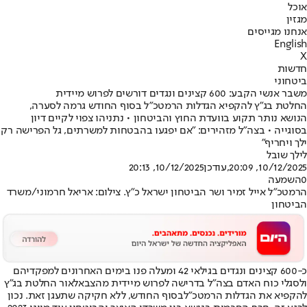
אוכל
מגזין
אנחנו מגייסים
English
X
חדשות
ביטחוני
משבר אנשי הקבע: 600 קצינים ונגדים דורשים לפרוש מיידית
החלטת בג"ץ להקפיא הגדלות הרמטכ"ל בסוף החודש גרמה לסערה,
הנושא נותר תקוע בוועדת החוץ והביטחון • נתניהו צפוי לקיים דיון
בסוגייה • בצה"ל מזהירים: "אם יפגעו בהבטחות למשרתים, גל הפרישה רק
ילך ויחריף"
לילך שובל
10/12/2025, 20:09
,עודכן
10/12/2025, 20:13
0
השמעה
הרמטכ"ל אייל זמיר ושר הביטחון ישראל כ"ץ. צילום: אריאל חרמוני/משרד
הביטחון
כ-600 קצינים ונגדים בגילאי 42 ומעלה פנו בימים האחרונים למפקדיהם
ולסגלי כוח האדם בצה"ל בדרישה לפרוש מיידית מהצבא
לאור החלטת בג"ץ
להקפיא את הגדלות הרמטכ"ל
בסוף החודש, ללא חקיקה שתעגן זאת. נכון