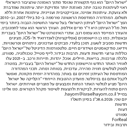
"ישראל היום" הוא גוף תקשורת שנוסד מתוך האמונה שהציבור הישראלי
ראוי לעיתונות טובה יותר, מאוזנת יותר ומדויקת יותר. עיתונות שמדברת
ולא צועקת. עיתונות אמינה, אובייקטיבית ועניינית. עיתונות אחרת וללא
תשלום. המהדורה המודפסת הראשונה פורסמה ב-30 ביולי 2007, וב-2010
הפך "ישראל היום" לעיתון הישראלי בעל שיעור החשיפה הגבוה ביותר בימי
חול. מו"ל העיתון היא ד"ר מרים אדלסון. העורך הראשי הוא עמר לחמנוביץ,
והעורך המייסד הוא עמוס רגב. אתרי האינטרנט של "ישראל היום" בעברית
ובאנגלית, כמו כן היישומונים (אפליקציות) לאנדרואיד ול-iOS, מציגים
חדשות מסביב לשעון, תוכן בלעדי, מבזקים ועדכונים, ניתוחים ופרשנויות,
וידיאו, פודקאסטים ושידורים חיים. פלטפורמות הדיגיטל של "ישראל היום"
כוללות ערוצי חדשות ודעות, תרבות ובידור, לייף סטייל, טכנולוגיה, ספורט,
כלכלה וצרכנות, בריאות, חיילים, אוכל, יהדות, תיירות ורכב. ב-2021 עלו
לאוויר האתר החדש והיישומון החדש של "ישראל היום" בעברית, במטרה
לספק לגולשים חוויה מהירה, עדכנית, בטוחה ונוחה. תכני המהדורה
המודפסת של העיתון זמינים גם באתר, במהדורה יומית מקוונת, ואפשר
לקבל אותם גם בניוזלטר. מועדון ההטבות הייחודי "הקליקה של ישראל
היום" מציע לגולשי האתר הנחות ומבצעים על מוצרים ושירותים. ישראל
היום פתוח להערות, לביקורת ולהצעות לשיפור מקהל הקוראים. פנו אלינו
במייל hayom@israelhayom.co.il.
יום שני, 8.6.2026
כ"ג בסיון תשפ"ו
חדשות
דעות
ספורט
ForReal
תרבות ובידור