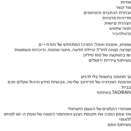
אודות
צור קשר
נבחרת הכתבים והפרשנים
מדיניות פרטיות
הצהרת נגישות
תנאי שימוש
כדאי
להכיר
שופינג, אמנות ואוכל: המרכז המתחדש של מזרח י-ם
קפיצה קטנה לחו"ל: טיילת חדשה, מיצגי אמנות, וכיכרות משופצות
בהשקעה של 100 מיליון ₪
בשיתוף עיריית ירושלים
כך תחסכו בחשמל בלי להזיע
מהפכת האנרגיה של תדיראן: שליטה, אבטחת מידע וניהול אקלים חכם
בבית
בשיתוף TADIRAN
מאחורי הקלעים של הטעם הישראלי
איך אסם הפכה את תקופת הצנע והמחסור הקשה של שנות ה-40 למותג
לאומי?
בשיתוף אסם