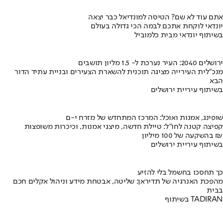
אתם עוד לא שם? הטיסה למונדיאל כבר יצאה
יונדאי לוקחת אתכם לבמה הכי גדולה בעולם
בשיתוף יונדאי מבית כלמוביל
ירושלים 2040: העיר נערכת ל- 1.5 מליון תושבים
מנכ"לית העירייה מציגה תוכנית להשארת הצעירים ובניית עתיד הדור
הבא
בשיתוף עיריית ירושלים
שופינג, אמנות ואוכל: המרכז המתחדש של מזרח י-ם
קפיצה קטנה לחו"ל: טיילת חדשה, מיצגי אמנות, וכיכרות משופצות
בהשקעה של 100 מיליון ₪
בשיתוף עיריית ירושלים
כך תחסכו בחשמל בלי להזיע
מהפכת האנרגיה של תדיראן: שליטה, אבטחת מידע וניהול אקלים חכם
בבית
בשיתוף TADIRAN