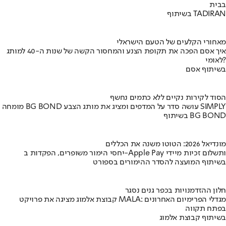
בבית
בשיתוף TADIRAN
מאחורי הקלעים של הטעם הישראלי
איך אסם הפכה את תקופת הצנע והמחסור הקשה של שנות ה-40 למותג
לאומי?
בשיתוף אסם
הסוד לקירות נקיים ללא כתמים נחשף
מומחה BG BOND עושה סדר על המדפים ומציג את מותג הצבע SIMPLY
בשיתוף BG BOND
מונדיאל 2026: הטוטו משנה את הכללים
יחסי הימור משופרים, הפקדות ב-Apple Pay ותשלום זכיות מיידי
בשיתוף המועצה להסדר ההימורים בספורט
חלון ההזדמנויות בכפר גנים נסגר
קבוצת אלמוג מציגה את פרויקט MALA: מגדלי הפרימיום האחרונים
בפתח תקווה
בשיתוף קבוצת אלמוג