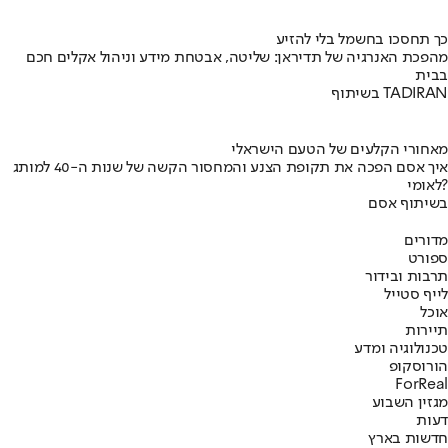
כך תחסכו בחשמל בלי להזיע
מהפכת האנרגיה של תדיראן: שליטה, אבטחת מידע וניהול אקלים חכם
בבית
בשיתוף TADIRAN
מאחורי הקלעים של הטעם הישראלי
איך אסם הפכה את תקופת הצנע והמחסור הקשה של שנות ה-40 למותג
לאומי?
בשיתוף אסם
מדורים
ספורט
תרבות ובידור
לייף סטייל
אוכל
תיירות
טכנולוגיה ומדע
הורוסקופ
ForReal
מגזין השבוע
דעות
חדשות בארץ