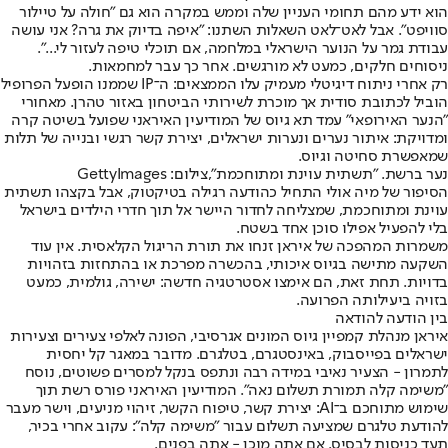
הוא ידע מהם תחומי העניין שלה וממש במקרה הוא גם "חולה על טיילור
סוויפט". אבל לאט־לאט השאלות השתנו: "איפה בדיוק את גרה? אני עושה
עבודת גמר על הנוער הישראלי במלחמה, אם תוכלי טיפה לעזור לי...".
ניסוחים חלקים, כמעט לא מורגשים. אחר כך עבר למחמאות.
רק אחרי ניתוח דיגיטלי מעמיק עלו הממצאים: ה־IP שממנו הופעל הפרופיל
הוביל לכתובת סודית אך מוכרת לשירותי הביטחון באזור טהרן. מאחורי
"הנער האירופאי" עמד תא גיוס של המודיעין האיראני שפועל בשיטה קרה
ומדויקת: איתור נערים ונערות ישראלים, יצירת קשר רגשי ובנייה של תלות
שמאפשרת סחיטה וגיוס.
נער ברשת. "תשתית עוינת ומתוחכמת",צילום: GettyImages
הסיפור של מיה אולי התחיל כהודעה רגילה בטיקטוק, אבל בקצהו תשתית
עוינת ומתוחכמת, שמצליחה לחדור היישר אל תוך חדרי הילדים בישראל
בלי להפעיל אפילו סוכן אחד בשטח.
משמרות המהפכה של איראן זנחו את תורת הריגול הקלאסית. אין עוד
השקעה מתישה בגיוס איכותי, בהכשרה מפרכת או בהתחזות בזהויות
בדויות. תחת זאת, הם אימצו אסטרטגיה חדשה: ישירה, גולמית, כמעט
בזויה ביעילותה הפרועה.
בין הודעה להודאה
איראן מנהלת קמפיין גיוס המונים אגרסיבי
, הפונה לאלפי צעירים וצעירות
ישראלים בפייסבוק, באינסטגרם, בטלגרם. מדובר במאגר קל יחסית
לתמרון - הצעיר נאיבי במידה רבה ונתפס בנקל למסרים פשוטים, נוסח
"משימה קלה תמורת תשלום נאה". המודיעין האיראני פורס רשת תוך
שימוש מתוחכם ב־AI: יצירת קשר, טיפוח הקשר, זיהוי מניעים, וישר מעבר
להודעת טלגרם שמציעה תשלום עבור "משימה קלה": עקוב אחרי בכיר,
תעד כניסות לבסיס. אם אתה מוכן - אתה בפנים.