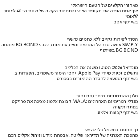
מאחורי הקלעים של הטעם הישראלי
איך אסם הפכה את תקופת הצנע והמחסור הקשה של שנות ה-40 למותג
לאומי?
בשיתוף אסם
הסוד לקירות נקיים ללא כתמים נחשף
מומחה BG BOND עושה סדר על המדפים ומציג את מותג הצבע SIMPLY
בשיתוף BG BOND
מונדיאל 2026: הטוטו משנה את הכללים
יחסי הימור משופרים, הפקדות ב-Apple Pay ותשלום זכיות מיידי
בשיתוף המועצה להסדר ההימורים בספורט
חלון ההזדמנויות בכפר גנים נסגר
קבוצת אלמוג מציגה את פרויקט MALA: מגדלי הפרימיום האחרונים
בפתח תקווה
בשיתוף קבוצת אלמוג
כך תחסכו בחשמל בלי להזיע
מהפכת האנרגיה של תדיראן: שליטה, אבטחת מידע וניהול אקלים חכם