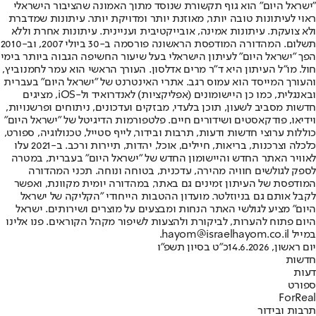
"ישראל היום" הוא גוף תקשורת שנוסד מתוך האמונה שהציבור הישראלי
ראוי לעיתונות טובה יותר, מאוזנת יותר ומדויקת יותר. עיתונות שמדברת
ולא צועקת. עיתונות אמינה, אובייקטיבית ועניינית. עיתונות אחרת וללא
תשלום. המהדורה המודפסת הראשונה פורסמה ב-30 ביולי 2007, וב-2010
הפך "ישראל היום" לעיתון הישראלי בעל שיעור החשיפה הגבוה ביותר בימי
חול. מו"ל העיתון היא ד"ר מרים אדלסון. העורך הראשי הוא עמר לחמנוביץ,
והעורך המייסד הוא עמוס רגב. אתרי האינטרנט של "ישראל היום" בעברית
ובאנגלית, כמו כן היישומונים (אפליקציות) לאנדרואיד ול-iOS, מציגים
חדשות מסביב לשעון, תוכן בלעדי, מבזקים ועדכונים, ניתוחים ופרשנויות,
וידיאו, פודקאסטים ושידורים חיים. פלטפורמות הדיגיטל של "ישראל היום"
כוללות ערוצי חדשות ודעות, תרבות ובידור, לייף סטייל, טכנולוגיה, ספורט,
כלכלה וצרכנות, בריאות, חיילים, אוכל, יהדות, תיירות ורכב. ב-2021 עלו
לאוויר האתר החדש והיישומון החדש של "ישראל היום" בעברית, במטרה
לספק לגולשים חוויה מהירה, עדכנית, בטוחה ונוחה. תכני המהדורה
המודפסת של העיתון זמינים גם באתר, במהדורה יומית מקוונת, ואפשר
לקבל אותם גם בניוזלטר. מועדון ההטבות הייחודי "הקליקה של ישראל
היום" מציע לגולשי האתר הנחות ומבצעים על מוצרים ושירותים. ישראל
היום פתוח להערות, לביקורת ולהצעות לשיפור מקהל הקוראים. פנו אלינו
במייל hayom@israelhayom.co.il.
יום ראשון, 14.6.2026
כ"ט בסיון תשפ"ו
חדשות
דעות
ספורט
ForReal
תרבות ובידור