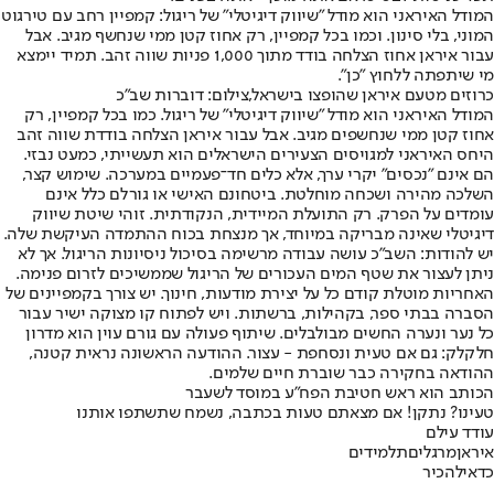
המודל האיראני הוא מודל "שיווק דיגיטלי" של ריגול: קמפיין רחב עם טירגוט
המוני, בלי סינון. וכמו בכל קמפיין, רק אחוז קטן ממי שנחשף מגיב. אבל
עבור איראן אחוז הצלחה בודד מתוך 1,000 פניות שווה זהב. תמיד יימצא
מי שיתפתה ללחוץ "כן".
כרוזים מטעם איראן שהופצו בישראל,צילום: דוברות שב"כ
המודל האיראני הוא מודל "שיווק דיגיטלי" של ריגול. כמו בכל קמפיין, רק
אחוז קטן ממי שנחשפים מגיב. אבל עבור איראן הצלחה בודדת שווה זהב
היחס האיראני למגויסים הצעירים הישראלים הוא תעשייתי, כמעט נבזי.
הם אינם "נכסים" יקרי ערך, אלא כלים חד־פעמיים במערכה. שימוש קצר,
השלכה מהירה ושכחה מוחלטת. ביטחונם האישי או גורלם כלל אינם
עומדים על הפרק. רק התועלת המיידית, הנקודתית. זוהי שיטת שיווק
דיגיטלי שאינה מבריקה במיוחד, אך מנצחת בכוח ההתמדה העיקשת שלה.
יש להודות: השב"כ עושה עבודה מרשימה בסיכול ניסיונות הריגול. אך לא
ניתן לעצור את שטף המים העכורים של הריגול שממשיכים לזרום פנימה.
האחריות מוטלת קודם כל על יצירת מודעות, חינוך. יש צורך בקמפיינים של
הסברה בבתי ספר, בקהילות, ברשתות. ויש לפתוח קו מצוקה ישיר עבור
כל נער ונערה החשים מבולבלים. שיתוף פעולה עם גורם עוין הוא מדרון
חלקלק: גם אם טעית ונסחפת - עצור. ההודעה הראשונה נראית קטנה,
ההודאה בחקירה כבר שוברת חיים שלמים.
הכותב הוא ראש חטיבת הפח"ע במוסד לשעבר
טעינו? נתקן! אם מצאתם טעות בכתבה, נשמח שתשתפו אותנו
עודד עילם
איראן
מרגלים
תלמידים
כדאי
להכיר