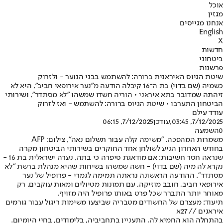
אוכל
מגזין
אנחנו מגייסים
English
X
חדשות
ביטחוני
פרשנות
שיטת הגיוס האיראנית ברורה: להשתמש בבני הנוער - ולזרוק
כשמיה (שם בדוי) בת ה־16 קיבלה הודעה מ"נער אירופאי חביב", היא לא
זיהתה שמדובר בתא איראני • הוריה חשדו שמשהו "לא מסתדר", ושירותי
הביטחון התערבו • שיטת הגיוס ברורה: להשתמש - ואז לזרוק
עודד עילם
7/12/2025, 03:45
,עודכן
7/12/2025, 06:15
0
השמעה
משמרות המהפכה. "משימה קלה עבור תשלום נאה", צילום: AFP
בחודש האחרון הגיע לשולחן אחד החוקרים בשירותי הביטחון מקרה
שנראה חסר חשיבות: אם מודאגת סיפרה כי בתה, נערה ישראלית בת 16 -
נקרא לה מיה (שם בדוי) - חשה שמשהו בשיחות שהיא מנהלת ברשת "לא
מסתדר". ההודעה הראשונה נראתה תמימה לגמרי - פרופיל של נער
אירופאי חביב, חובב מוזיקה, עם תמונות מטיולים ומאות עוקבים. רק
מאוחר יותר התברר שכל פרט באותו פרופיל היה מזויף.
תיעוד: מעצרם של החשודים מטבריה שביצעו משימות ריגול עבור גורמים
איראנים // 27א
בהתחלה הוא החמיא לה, התעניין בתחביביה, בלימודים, בחיי היומיום.