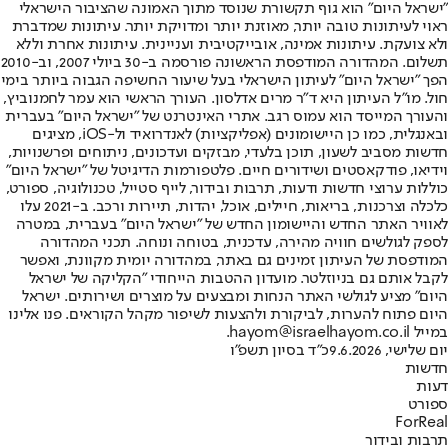
"ישראל היום" הוא גוף תקשורת שנוסד מתוך האמונה שהציבור הישראלי
ראוי לעיתונות טובה יותר, מאוזנת יותר ומדויקת יותר. עיתונות שמדברת
ולא צועקת. עיתונות אמינה, אובייקטיבית ועניינית. עיתונות אחרת וללא
תשלום. המהדורה המודפסת הראשונה פורסמה ב-30 ביולי 2007, וב-2010
הפך "ישראל היום" לעיתון הישראלי בעל שיעור החשיפה הגבוה ביותר בימי
חול. מו"ל העיתון היא ד"ר מרים אדלסון. העורך הראשי הוא עמר לחמנוביץ,
והעורך המייסד הוא עמוס רגב. אתרי האינטרנט של "ישראל היום" בעברית
ובאנגלית, כמו כן היישומונים (אפליקציות) לאנדרואיד ול-iOS, מציגים
חדשות מסביב לשעון, תוכן בלעדי, מבזקים ועדכונים, ניתוחים ופרשנויות,
וידיאו, פודקאסטים ושידורים חיים. פלטפורמות הדיגיטל של "ישראל היום"
כוללות ערוצי חדשות ודעות, תרבות ובידור, לייף סטייל, טכנולוגיה, ספורט,
כלכלה וצרכנות, בריאות, חיילים, אוכל, יהדות, תיירות ורכב. ב-2021 עלו
לאוויר האתר החדש והיישומון החדש של "ישראל היום" בעברית, במטרה
לספק לגולשים חוויה מהירה, עדכנית, בטוחה ונוחה. תכני המהדורה
המודפסת של העיתון זמינים גם באתר, במהדורה יומית מקוונת, ואפשר
לקבל אותם גם בניוזלטר. מועדון ההטבות הייחודי "הקליקה של ישראל
היום" מציע לגולשי האתר הנחות ומבצעים על מוצרים ושירותים. ישראל
היום פתוח להערות, לביקורת ולהצעות לשיפור מקהל הקוראים. פנו אלינו
במייל hayom@israelhayom.co.il.
יום שלישי, 9.6.2026
כ"ד בסיון תשפ"ו
חדשות
דעות
ספורט
ForReal
תרבות ובידור