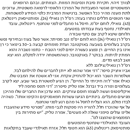
לצורך זיהוי, חקירת סיבת ונסיבות המוות. הצוותים, ובהם הרופאים
המשפטיים ואנשי המעבדות של המרכז הלאומי לרפואה משפטית, ערוכים
לתת מענה מהיר ככל האפשר, ברגישות המרבית כלפי המידע למשפחות.
שני חטופים חללים נותרו בעזה: רס"ל רן גואילי (24), וסותטיסאק רינטלאק
(43). גואילי, לוחם יס"מ, חיסל 14 מחבלים לפני שנחטף. רינטלאק, עובד
תאילנדי, נחטף בעת עבודתו במטעים.
הלוחם שיצא לקרב עם כתף שבורה
רס"ל רן גואילי (24) הוא לוחם יס"מ נגב ממיתר, אשר פעל בעוז ובחירוף נפש
בקרב בעלומים בשבעה באוקטובר. ועדת מומחים קבעה ב-30 בינואר כי רן
אינו בין החיים. רן נפצע כעשרה ימים לפני הטבח - כתפו נשברה והוא
המתין לניתוח. בבוקר 7 באוקטובר, כשהמשפחה ירדה למקלט, הוא יצא
ושב לבוש מדים.
רס"ל רן גואילי,צילום: ללא
אביו איציק סיפר: "רני אמר שהוא לא ייתן לחברים שלו להילחם לבד,
ושלמרות השבר הוא יכול להחזיק אקדח. אני לא אשכח את המבט שלו.
כאילו אמר 'לזה חיכיתי כל החיים'". רן הגיע למשטרת באר שבע, יצא לקרב
בעלומים ונורה ביד וברגל. אמו טליק סיפרה: "רני תפס מחסה ליד
איקליפטוס ועשה לעצמו חוסם עורקים. הוא עדכן את החברים שלו מהיכן
מגיעים מחבלים. בינתיים הגיעו עשרות חמאסניקים והקיפו אותו". כשהיה
לבדו מולם, הוא הצליח לחסל 14 מהם רגע לפני שנחטף.
על אף שהוכרז חלל, להוריו היו ספקות לגבי מותו. "מפרטי מידע שהועברו
אלינו עולים סימני שאלה לא מעטים", אמרה טליק. "יש סתירות בין
הממצאים שהוצגו לנו".
העובד התאילנדי שנחטף מהמטעים
סותטיסאק רינטלאק (43) הוא חטוף חלל, אזרח תאילנדי שעבד בחקלאות