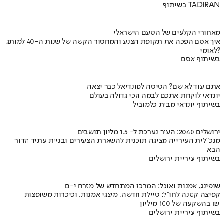
בשיתוף TADIRAN
מאחורי הקלעים של הטעם הישראלי
איך אסם הפכה את תקופת הצנע והמחסור הקשה של שנות ה-40 למותג
לאומי?
בשיתוף אסם
אתם עוד לא שם? הטיסה למונדיאל כבר יצאה
יונדאי לוקחת אתכם לבמה הכי גדולה בעולם
בשיתוף יונדאי מבית כלמוביל
ירושלים 2040: העיר נערכת ל- 1.5 מליון תושבים
מנכ"לית העירייה מציגה תוכנית להשארת הצעירים ובניית עתיד הדור
הבא
בשיתוף עיריית ירושלים
שופינג, אמנות ואוכל: המרכז המתחדש של מזרח י-ם
קפיצה קטנה לחו"ל: טיילת חדשה, מיצגי אמנות, וכיכרות משופצות
בהשקעה של 100 מיליון ₪
בשיתוף עיריית ירושלים