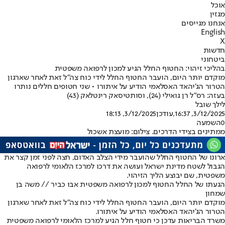
אוכל
מגזין
אנחנו מגייסים
English
X
חדשות
ביטחוני
בהליכי זיהוי: החטוף החלל הגיע למכון לרפואה משפטית
מוקדם יותר היום, הועבר החטוף החלל לידי כוח צה"ל זאת לאחר שארגון
הטרור הג'יהאד האסלאמי הודיע על איתורו • שני חטופים חללים נותרו
בעזה: רס"ל רן גואילי (24), וסותטיסאק רינטלאק (43)
לילך שובל
3/12/2025, 16:37
,עודכן
3/12/2025, 18:13
0
השמעה
ממתינים בצידי הדרכים. צילום: מועצת אשכול
ארונו של החטוף החלל שהועבר מידי הצלב האדום, חצה לפני זמן קצר את
הגבול לשטח מדינת ישראל ועושה את דרכו למרכז הלאומי לרפואה
משפטית, שם יבוצע הליך הזיהוי.
הגעתו של החלל החטוף למכון לרפואה משפטית אבו כביר // משה בן
שמחון
מוקדם יותר היום, הועבר החטוף החלל לידי כוח צה"ל זאת לאחר שארגון
הטרור הג'יהאד האסלאמי הודיע על איתורו.
משרד הבריאות עדכן כי חטוף חלל הגיע למרכז הלאומי לרפואה משפטית