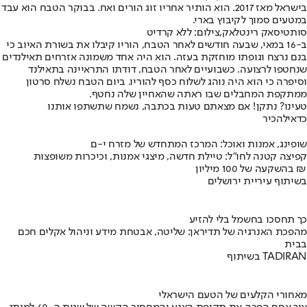
בישראל מאז 2017. הוא הותיר אחריו זוג הורים ואח. בבוקר הטבח הוא עבד
במטעים סמוך לקיבוץ בארי.
סותטיסאק רינטלאק,צילום: ללא קרדיט
ב-16 במאי, שבעה חודשים לאחר הטבח, הוריו קיבלו את בשורת האיוב כי
בנם נרצח וגופתו מוחזקת בעזה. הוא היה אחד משמונה אזרחים תאילנדים
שנחטפו לרצועה. כשבועיים לאחר הטבח, דודתו התראיינה בתאילנד
וסיפרה כי הוא היה נוהג לשלוח כסף להוריו. ביום הטבח נשלח סרטון
ממתקפת המחבלים שבו ראתה שהאחיין שלה נחטף.
טעינו? נתקן! אם מצאתם טעות בכתבה, נשמח שתשתפו אותנו
כדאי
להכיר
שופינג, אמנות ואוכל: המרכז המתחדש של מזרח י-ם
קפיצה קטנה לחו"ל: טיילת חדשה, מיצגי אמנות, וכיכרות משופצות
בהשקעה של 100 מיליון ₪
בשיתוף עיריית ירושלים
כך תחסכו בחשמל בלי להזיע
מהפכת האנרגיה של תדיראן: שליטה, אבטחת מידע וניהול אקלים חכם
בבית
בשיתוף TADIRAN
מאחורי הקלעים של הטעם הישראלי