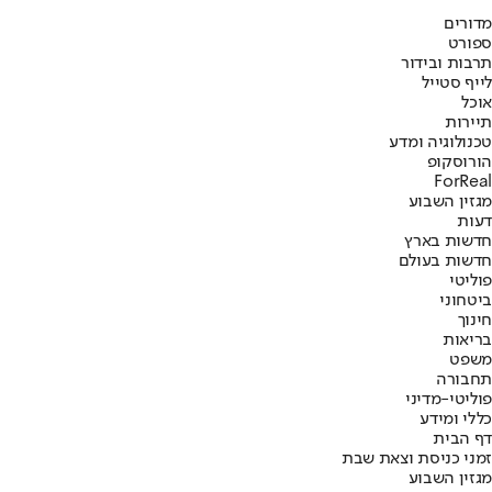
מדורים
ספורט
תרבות ובידור
לייף סטייל
אוכל
תיירות
טכנולוגיה ומדע
הורוסקופ
ForReal
מגזין השבוע
דעות
חדשות בארץ
חדשות בעולם
פוליטי
ביטחוני
חינוך
בריאות
משפט
תחבורה
פוליטי-מדיני
כללי ומידע
דף הבית
זמני כניסת וצאת שבת
מגזין השבוע