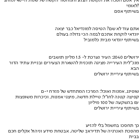
איך אסם הפכה את תקופת הצנע והמחסור הקשה של שנות ה-40 למותג
לאומי?
בשיתוף אסם
אתם עוד לא שם? הטיסה למונדיאל כבר יצאה
יונדאי לוקחת אתכם לבמה הכי גדולה בעולם
בשיתוף יונדאי מבית כלמוביל
ירושלים 2040: העיר נערכת ל- 1.5 מליון תושבים
מנכ"לית העירייה מציגה תוכנית להשארת הצעירים ובניית עתיד הדור
הבא
בשיתוף עיריית ירושלים
שופינג, אמנות ואוכל: המרכז המתחדש של מזרח י-ם
קפיצה קטנה לחו"ל: טיילת חדשה, מיצגי אמנות, וכיכרות משופצות
בהשקעה של 100 מיליון ₪
בשיתוף עיריית ירושלים
כך תחסכו בחשמל בלי להזיע
מהפכת האנרגיה של תדיראן: שליטה, אבטחת מידע וניהול אקלים חכם
בבית