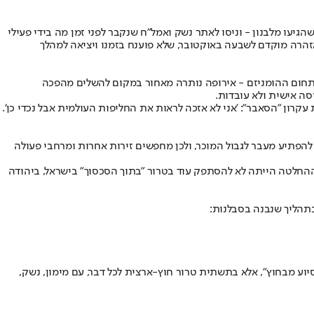
וני 2023, אי שם בצידי כביש שומם בפולין, ארבעה גברים חיפשו משהו שלא היה אמור להיות שם. הם חפרו, בדקו שוב מסמכים, תמונות ונתוני GPS שהגיעו מלבנון - וניסו לאתר נשק ואמל"ח שנקבר לפני זמן מה בידי פעילי
זהרה מוקדם לשבעה באוקטובר, שלא פוענח בזמנו ויציאה למהלך
תחום ההומניזם - אירופה נותרה מאחור במקום להשלים מהפכה
ה אישית ולא עובדות.
ון "הסאבר": 'אני לא אזכה לראות את החליפות העולמית אבל נכדי כן'.
הפתיע מעבר לגבול המוכר, ולכן מחפשים זירות אחרות ומרחבי פעולה
ל בהמשך על ידי ישראל. ההחלטה הייתה לא להסתפק עוד בטרור "בתוך הסכסוך" בישראל, ביהודה
תהליך שנבנה בסבלנות:
וע מבחוץ", אלא בתשתית טרור חוץ-ארצית לכל דבר, עם מימון, נשק,