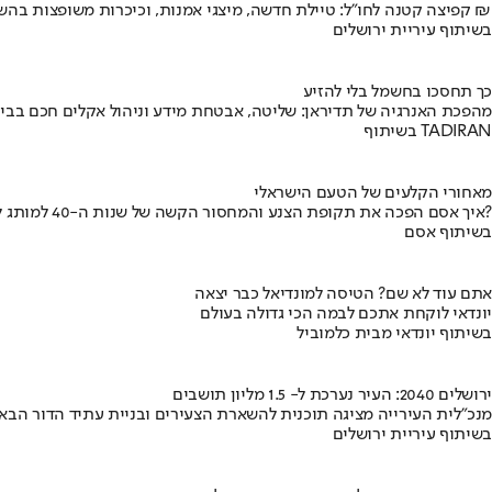
קפיצה קטנה לחו"ל: טיילת חדשה, מיצגי אמנות, וכיכרות משופצות בהשקעה של 100 מיליון ₪
בשיתוף עיריית ירושלים
כך תחסכו בחשמל בלי להזיע
מהפכת האנרגיה של תדיראן: שליטה, אבטחת מידע וניהול אקלים חכם בבי
בשיתוף TADIRAN
מאחורי הקלעים של הטעם הישראלי
איך אסם הפכה את תקופת הצנע והמחסור הקשה של שנות ה-40 למותג לאומי?
בשיתוף אסם
אתם עוד לא שם? הטיסה למונדיאל כבר יצאה
יונדאי לוקחת אתכם לבמה הכי גדולה בעולם
בשיתוף יונדאי מבית כלמוביל
ירושלים 2040: העיר נערכת ל- 1.5 מליון תושבים
מנכ"לית העירייה מציגה תוכנית להשארת הצעירים ובניית עתיד הדור הבא
בשיתוף עיריית ירושלים