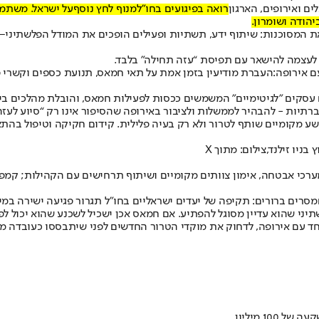
רואה בפיגועים בחו״ל
מנוף לחץ נוסף
על ישראל. משתמש 
יהודה ושומרון.
ת המסוכנות: שיתוף ידע, תשתיות ופעילים הופכים את המודל הפלשתיני–
ת לעצמה להישאר עם תפיסת “עזה תחילה” בלבד.
 אירופה:
העברת מודיעין בזמן אמת על תאי חמאס, תנועת כספים וקשרי 
ם עסקים "לגיטימיים" המשמשים ככסות לפעילות חמאס, והובלת מהלכים בי
יות - להבהיר לממשלות ולציבור באירופה שהסיפור אינו רק “סיוע לעזה
שע מקומיים שותף לטרור ולא רק בעיה פלילית. קידום חקיקה וטיפול בהתאם
יו זילנד,צילום: מתוך X
ערכי אבטחה, אימון צוותים מקומיים ושיתוף תרחישים עם הקהילות; קמפי
מסרים ברורים
: תקיפה של יעדים ישראליים בחו״ל תגרור פגיעה ישירה במי 
תיני שהוא עדיין מסוגל להפתיע. אם חמאס אכן ישכיל לשכנע שהוא יכול לפג
יחד עם אירופה, לדחוק את מוקדי הטרור החדשים לפני שיתבססו כעובדה מ