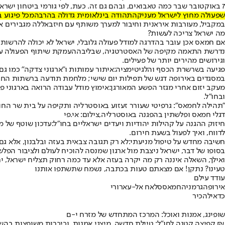
7 באוקטובר שבר כמה טאבואים, ובהם גם זה. כעת, לפי גורמי ביטחון ישראלים ואירופים, הארגון
שפעולה מחוץ לישראל מעניקה
תהודה בינלאומית גדולה בהרבה
מכל פיגוע ב
במקביל, מעורבות איראנית וחיבור למערך משותף עם חיזבאללה מגבירים א
מה ישראל צריכה לעשות
?
אם חמאס אכן עובר בהדרגה למודל פעולה גלובלי, ישראל לא יכולה להרשו
נדרשת התאמה מקיפה של האסטרטגיה, שבליבה
העמקת שיתוף הפעולה עם
וגירושים מהירים יותר של פעילים.
פגיעה בשרשרת הכסף והלגיטימציה:
איתור עמותות ו”ארגוני צדקה” כמו ג
במסגדים באירופה דגש של תפילות יום שישי; מלחמת תודעה ברשתות החברת
מעקב יזום אחרי מגזר הפשע המאורגן:
אימוץ מודל עבודה הרואה בארגוני פ
ובחו״ל.
״תהילה לחמאס״: גרפיטי שעורר זעזוע באוסטרליה ותקיפה על בית שר החוץ בנ
דגלי חמאס ופלשתין בהפגנה באוסטרליה,צילום: אי.פי
חיזוק ההגנה על קהילות יהודיות ויעדים ישראליים בחו״ל:
עדכון שוטף של מ
לדווח, ואיך לפעול בשעת חירום.
חשיבה מחדש על טיפול מניעתי:
לא רק תגובה צבאית בעזה ובלבנון, אלא גם
בסופו של דבר, ישראל ניצבת מול ארגון שמנסה להוכיח לעולם ולציבור הפלש
ואילך, השאלה איננה רק מה יקרה בעזה אלא עד כמה רחוק תצליח ישראל, 
טעינו? נתקן! אם מצאתם טעות בכתבה, נשמח שתשתפו אותנו
עודד עילם
אירופה
גרמניה
חמאס
סלאח אל-עארורי
כדאי
להכיר
שופינג, אמנות ואוכל: המרכז המתחדש של מזרח י-ם
קפיצה קטנה לחו"ל: טיילת חדשה, מיצגי אמנות, וכיכרות משופצות בהשקעה של 100 מיליון ₪