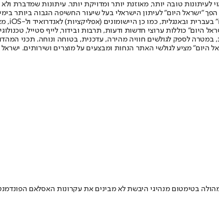
לעיתונות טובה יותר, מאוזנת יותר ומדויקת יותר. עיתונות שמדברת ולא צ
שלום. המהדורה המודפסת הראשונה פורסמה ב-30 ביולי 2007, וב-2010 הפך "ישראל היום" לעיתון הישראלי בעל שי
לחמנוביץ,
ל היום" כוללות ערוצי חדשות ודעות, תרבות ובידור, לייף סטייל, טכנולוגיה
ברית, במטרה לספק לגולשים חוויה מהירה, עדכנית, בטוחה ונוחה. תכני המה
ל היום" מציע לגולשי האתר הנחות ומבצעים על מוצרים ושירותים. ישראל 
הולה בטימטום מנהיגי היבשת לא מבינים את עקרונות האסלאם הפונדמנט