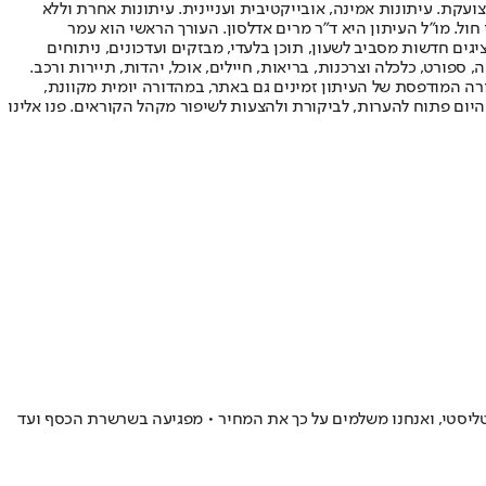
ועקת. עיתונות אמינה, אובייקטיבית ועניינית. עיתונות אחרת וללא
עור החשיפה הגבוה ביותר בימי חול. מו"ל העיתון היא ד"ר מרים אדלסון. העורך הראשי הוא עמר
 והעורך המייסד הוא עמוס רגב. אתרי האינטרנט של "ישראל היום" בעברית ובאנגלית, כמו כן היישומונים (אפליקציות) לאנדרואיד ול-iOS, מציגים חדשות מסביב לשעון, תוכן בלעדי, מבזקים ועדכונים, ניתוחים
, ספורט, כלכלה וצרכנות, בריאות, חיילים, אוכל, יהדות, תיירות ורכב.
דורה המודפסת של העיתון זמינים גם באתר, במהדורה יומית מקוונת,
היום פתוח להערות, לביקורת ולהצעות לשיפור מקהל הקוראים. פנו אלינו
ליסטי, ואנחנו משלמים על כך את המחיר • מפגיעה בשרשרת הכסף ועד