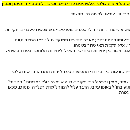
בגל אהדה עולמי לפלשתינים כדי לגייס תמיכה, לוגיסטיקה ומימון ומבין
לבנוני–איראני לבעיה רב-ראשית.
פשיעה-טרור; חתירה להסכמים אופרטיביים שיאפשרו מעצרים, חקירות
נלאומיים לסגירתם; מאבק תודעתי ממוקד: מול גורמי הסתה וגיוס
”, אלא הקמת תאי טרור בשטחן.
; חיבור בין יחידות המודיעין הפלילי ליחידות הלוחמה בטרור בישראל
ין מודעות בקרב יהודי התפוצות כיצד לזהות התנהגות חשודה, למי
שיזם, מימן והפעיל בכל מקום שבו הוא נמצא כולל במדינות " חסינות".
וע בחו״ל באופן עקבי, הדבר עלול להפוך ל”מודל הצלחה” מסוכן. מכאן
וגמרת.