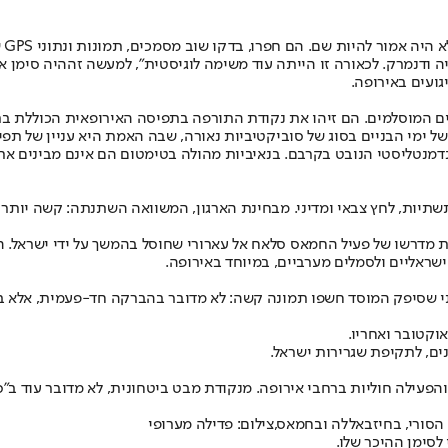
בי
יה ודנמרק. לכאורה זו הייתה עוד משימה לוגיסטית”, למעשה זה
היה סימן א
גועים באירופה.
ם המוסלמים. הם זיהו את נקודת התורפה בתפיסה האירופאית הכוללת ב
ימי הבניים בסוג של סוביקטיביות נאורה, שבה האמת היא עניין של תפיס
טליסטי הנובט בקרבם. בנאיביות מהולה בטימטום הם אינם מבינים את עקר
תיות, לחץ צבאי ומדיני. מבחינת הארגון, המשוואה השתנתה: קשה יותר ל
החלטה הדרמטית שנפלה כבר ב-2019 בלבנון, פרי בית מדרשו של פעיל החמאס סלאח אל עארורי שחוס
 ישראליים ולסמלים מערביים, במיוחד באירופה.
ותי שסיפק המוסד חשפו תמונה קשה: לא מדובר בהברקה חד-פעמית, אלא ב
ים, לתקיפת שגרירות ישראל.
עילה חוליות ברחבי אירופה. מנקודת מבט ביטחונית, לא מדובר עוד ב"סי
 הסורי, בחיזבאללה ובחמאס,צילום: פדילה מערופי
לסימן ההיכר שלו.