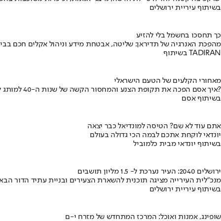
בשיתוף עיריית ירושלים
כך תחסכו בחשמל בלי להזיע
מהפכת האנרגיה של תדיראן: שליטה, אבטחת מידע וניהול אקלים חכם בבי
בשיתוף TADIRAN
מאחורי הקלעים של הטעם הישראלי
איך אסם הפכה את תקופת הצנע והמחסור הקשה של שנות ה-40 למותג לאומי?
בשיתוף אסם
אתם עוד לא שם? הטיסה למונדיאל כבר יצאה
יונדאי לוקחת אתכם לבמה הכי גדולה בעולם
בשיתוף יונדאי מבית כלמוביל
ירושלים 2040: העיר נערכת ל- 1.5 מליון תושבים
מנכ"לית העירייה מציגה תוכנית להשארת הצעירים ובניית עתיד הדור הבא
בשיתוף עיריית ירושלים
שופינג, אמנות ואוכל: המרכז המתחדש של מזרח י-ם