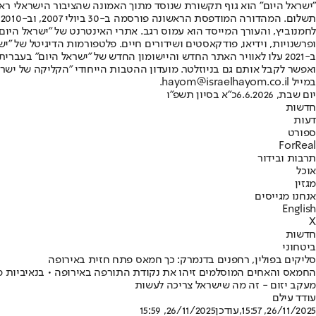
"ישראל היום" הוא גוף תקשורת שנוסד מתוך האמונה שהציבור הישראלי ראוי 
ת
ופרשנויות, וידיאו, פודקאסטים ושידורים חיים. פלטפורמות הדיגיטל של "ישרא
ב-2021 עלו לאוויר האתר החדש והיישומון החדש של "ישראל היום" בע
ואפשר לקבל אותם גם בניוזלטר. מועדון ההטבות הייחודי "הקליקה של ישרא
במייל hayom@israelhayom.co.il.
יום שבת, 6.6.2026
כ"א בסיון תשפ"ו
חדשות
דעות
ספורט
ForReal
תרבות ובידור
אוכל
מגזין
אנחנו מגייסים
English
X
חדשות
ביטחוני
סליקים בפולין, רחפנים בדנמרק: כך חמאס פתח חזית באירופה
החמאס והאחים המוסלמים זיהו את נקודת התורפה באירופה • בנאיביות מ
מעקב יזום - זה מה שישראל צריכה לעשות
עודד עילם
26/11/2025, 15:57
,עודכן
26/11/2025, 15:59