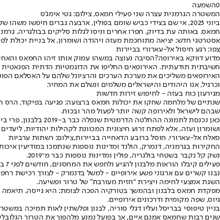
0
השמעה
המשטרה הגרמנית עצרה שני פעילי חמאס, צילום: גטי אימג'ס
חמאס. באותה עת בדיוק, חפרו אחרים וניסו לגלות סליקים בבולגריה, גרמנ
אסטרטגי חדש
: יציאה מתוחכמת מעזה ויהודה ושומרון, אל בניית יכולת לפי
צפו: רגע חיסול אל-עארורי בביירות
מדוע דווקא באירופה?
הסיבה נעוצה במשהו עמוק אותו זיהו החמאס והאחי
חשיבתית תודעתית. האירופאים החליפו את הדוגמטיות הדתית הפנאטית של 
האירופאים משליכים את מערכת הערכים והרציונל שלהם על האסלאם הפונדמנ
וכרגיל, אנו היהודים והישראלים משלמים ונשלם את המחיר.
מגירעון כוח בעזה - לחיפוש זירות חדשות
שנתיים של מלחמה שחקו את יכולות חמאס ברצועה: פגיעה בפיקוד, הרס תש
שבהם לישראל ולאירופה קשה יותר לפעול מהר ובכוח.
כאן נכנסת לתמונה ה
ושומרון ועזה, אלא לפתח זרוע חיצונית המכוונת לקהילות יהודיות, ליעדים
סאלח אל-עארורי. חוסל ברובע הדאחייה בביירות,צילום: רשתות ערביות
החקירות בגרמניה, דנמרק, הולנד ומדינות נוספות שנתמכו במודיעין איכ
נשק קל נקבר בשטחי בולגריה, פולין ומדינות נוספות כבר מ־2019.
פעילים קיבלו הוראות מלבנון להגיע ולחפש את המחסנים, חודשים לפני 7 באוקטובר ואחריו.
נבנו קשרים עם ארגוני פשע אירופיים - למשל בדנמרק - לצורך רכישת רחפנ
השגת אמצעי לחימה ויצירת “חזית מעורבת” של טרור ופשיעה.
מפקדת חמאס בלבנון ובהמשך בטורקיה הפכה לצומת: היא גייסה, תיאמה והפ
גיוס, שפה מקומית ודרכונים אירופיים.
בניין טיפוסי בבריסל ועליו דגלי סוריה, לבנון ופלשתין לאות תמיכה במשטר
שנים רבות שחמאס אמנם איים, אך בפועל נמנע מלהפוך את הטרור הגלובלי 