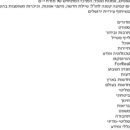
שופינג, אמנות ואוכל: המרכז המתחדש של מזרח י-ם
קפיצה קטנה לחו"ל: טיילת חדשה, מיצגי אמנות, וכיכרות משופצות בהשקעה של 100 מיליון ₪
בשיתוף עיריית ירושלים
מדורים
ספורט
תרבות ובידור
לייף סטייל
אוכל
תיירות
טכנולוגיה ומדע
הורוסקופ
ForReal
מגזין השבוע
דעות
חדשות בארץ
חדשות בעולם
פוליטי
ביטחוני
חינוך
בריאות
משפט
תחבורה
פוליטי-מדיני
כללי ומידע