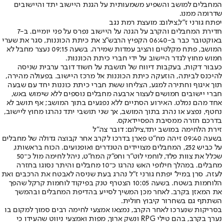
המחבלים למושב והשפיע משמעותית על הגנת היישוב יתד והיישובים
שדרומה ממנו.
יפתח גורני ז"ל,צילום: מועצת רמת נגב
חדירת המחבלים והקרב על הגנה על היישוב נפרס על פני יומיים. ב-7
באוקטובר כבר ב-06:40 הקפיץ הרבש״צ את כיתת הכוננות, סגר את שערי
המושב, פתח מקלטים והציב עמדות שמירה. בשעה 09:15 נעצר מחבל לא
חמוש מחוץ לגדר היישוב על ידי חברי כיתת הכוננות.
כעבור דקות, בעקבות דיווח של תושבת על חשוד דובר ערבית שניסה
להיכנס לביתה, הוזעקה כיתת הכוננות אל מרכז היישוב. בפעולה מהירה,
תוך איגוף וחתירה למגע, הצליחו ששת חברי כיתת כוננות יחד עם שבעה
חברי יישובים חמושים לעצור ארבעה מחבלים נוספים ללא שימוש באש,
אחד מהם נמלט. האירוע הסתיים ללא נפגעים בתוך המושב; אף תושב לא
נחטף, נפצע או נהרג בתוך המושב, אך שני תושבי יתד נהרגו מחוץ ליישוב,
בדרכם חזרה ממסיבת הפסיידאקס.
זירת הלחימה במושב יתד,צילום: דובר צה"ל
בשעה 09:40 זיהה מח״ט פארן בדרכו לקרב אחר קבוצה גדולה של מחבלים
על כביש 232, המחבלים מצויידים הטנדרים ואופנועים. הכוח בראשותו,
שכלל את צוות פלד, לוחמי לוט״ר וחפ״ק המח״ט, ניהל לחימה מול כ־50
מחבלים. במהלך חילופי האש נהרגו כ־10 מחבלים והיתר נסוגו בחזרה
לעזה. סרן במיל’ יפתח גורני ז״ל נהרג בעת שניסה לאבטח את הרכבים ואת
הלוחמות בשטח. בשעה 10:05 הצטרף טנק בפיקוד לוחמות קרקל שהפך
את המאזן בקרב. לאחר מכן המשיך לסייע בהדיפת המחבלים ובהמשך
השתתף גם בשחרור קיבוץ חולית.
בסריקות שנערכו לאחר הקרב, נמצאו אמצעי לחימה רבים סמוך למקום בו
נערך בקרב, בהם טילי RPG ונשק ארוך, מפות ואמצעי ניווט שהעידו כי