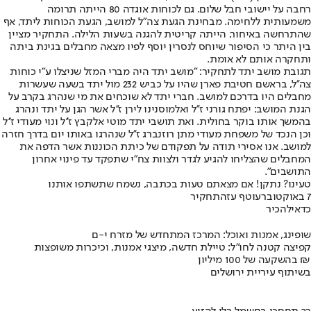
רחבה על יישובי חבל שלום. גם לכוחות אוגדה 80 הייתה תרומה
משמעותית ללחימה. מבחינת הגעת צה"ל למושב, הגעת הכוחות ליתד, אף
שהתרחשה באיחור, הייתה קריטית להגנה בשעות הלילה. התחקיר מציין
בין היתר כי הסיפור שיוחס לנסרין יוסף לפיו מצאה מחבלים בגינת ביתה
ותחקרה אותם לא אומת.
תגובת מושב יתד לתחקיר: "מושב יתד היה מברי המזל שניצלו ע"י כוחות
צה''ל, בראשם חטיבת פארן שהיו על כביש 232 מול יתד בשעה שעשרות
מחבלים היו בדרכם למושב. חברי יתד לא שוכחים את מי שנהרג בקרב על
הגנת המושב: יפתח גורני ז''ל ואלמוסנינו לירן ז''ל אשר הגן על יתד ונהרג
בהמשך אותו בוקר בחולית. ואת תושבי יתד מוטי אלקבץ ז''ל ונוי מעודי ז''ל
וכן הנכד של משפחת מעודי מתן רוזנברג ז''ל שנהרגו באותו יום בדרך חזרה
למושב. אנו אסירי תודה על תפקודם של כיתת הכוננות אשר הדפה את
המחבלים שהצליחו להגיע לגדר ולצוות צח"י שתפקד עד פינוי אחרון
התושבים".
טעינו? נתקן! אם מצאתם טעות בכתבה, נשמח שתשתפו אותנו
7 באוקטובר
עוטף עזה
תחקיר
כדאי
להכיר
שופינג, אמנות ואוכל: המרכז המתחדש של מזרח י-ם
קפיצה קטנה לחו"ל: טיילת חדשה, מיצגי אמנות, וכיכרות משופצות
בהשקעה של 100 מיליון ₪
בשיתוף עיריית ירושלים