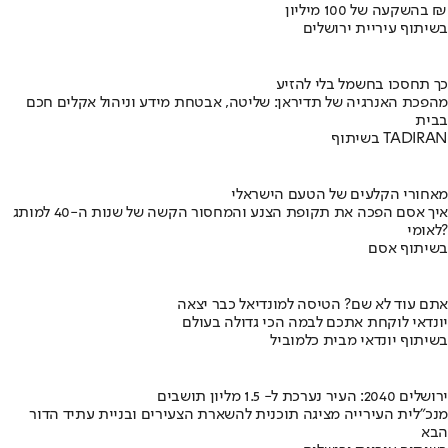
בהשקעה של 100 מיליון ₪
בשיתוף עיריית ירושלים
כך תחסכו בחשמל בלי להזיע
מהפכת האנרגיה של תדיראן: שליטה, אבטחת מידע וניהול אקלים חכם
בבית
בשיתוף TADIRAN
מאחורי הקלעים של הטעם הישראלי
איך אסם הפכה את תקופת הצנע והמחסור הקשה של שנות ה-40 למותג
לאומי?
בשיתוף אסם
אתם עוד לא שם? הטיסה למונדיאל כבר יצאה
יונדאי לוקחת אתכם לבמה הכי גדולה בעולם
בשיתוף יונדאי מבית כלמוביל
ירושלים 2040: העיר נערכת ל- 1.5 מליון תושבים
מנכ"לית העירייה מציגה תוכנית להשארת הצעירים ובניית עתיד הדור
הבא