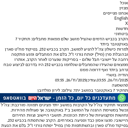
אוכל
מגזין
אנחנו מגייסים
English
X
חדשות
ביטחוני
הקרב בכביש הדמים שהציל מושב שלם ממאות מחבלים: תחקיר 7
באוקטובר ביתד
למרות כישלון צה"ל להגיע למושב, הקרב בכביש 232, בפיקוד מח”ט פארן
ובהובלת סרן (מיל’) יפתח גורני ז״ל, בלם את המחבלים ומנע מתקפה
רחבה על יישובי חבל שלום • בסריקות שנערכו לאחר הקרב, אותרו
ממצאים שהעידו שהמחבלים שנלחמו בכביש 232 היו בדרכם לביצוע טבח
נרחב ביתד ואף דרומה ממנו
הודיה בושרי
26/11/2025, 03:55
,עודכן
26/11/2025, 03:55
0
השמעה
תחקיר 7 באוקטובר במושב יתד. צילום: לירון מולדובן
ממצאי תחקיר צה״ל על הקרבות במושב יתד מציגים תמונה מורכבת: צה״ל
נכשל במשימת ההגנה על המושב ב־7 באוקטובר, אך פעולות מהירות,
נחושות ומקצועיות של כיתת הכוננות, תושבי היישוב וצוות החירום
היישובי, מנעו אסון כבד ופגיעה באזרחים. הקרב שהתפתח בכביש 232,
בפיקוד מח״ט פארן ובהשתתפות סרן במיל’ יפתח גורני ז״ל, בלם את הגעת