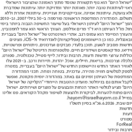
"ישראל היום" הוא גוף תקשורת שנוסד מתוך האמונה שהציבור הישראלי
ראוי לעיתונות טובה יותר, מאוזנת יותר ומדויקת יותר. עיתונות שמדברת
ולא צועקת. עיתונות אמינה, אובייקטיבית ועניינית. עיתונות אחרת וללא
תשלום. המהדורה המודפסת הראשונה פורסמה ב-30 ביולי 2007, וב-2010
הפך "ישראל היום" לעיתון הישראלי בעל שיעור החשיפה הגבוה ביותר בימי
חול. מו"ל העיתון היא ד"ר מרים אדלסון. העורך הראשי הוא עמר לחמנוביץ,
והעורך המייסד הוא עמוס רגב. אתרי האינטרנט של "ישראל היום" בעברית
ובאנגלית, כמו כן היישומונים (אפליקציות) לאנדרואיד ול-iOS, מציגים
חדשות מסביב לשעון, תוכן בלעדי, מבזקים ועדכונים, ניתוחים ופרשנויות,
וידיאו, פודקאסטים ושידורים חיים. פלטפורמות הדיגיטל של "ישראל היום"
כוללות ערוצי חדשות ודעות, תרבות ובידור, לייף סטייל, טכנולוגיה, ספורט,
כלכלה וצרכנות, בריאות, חיילים, אוכל, יהדות, תיירות ורכב. ב-2021 עלו
לאוויר האתר החדש והיישומון החדש של "ישראל היום" בעברית, במטרה
לספק לגולשים חוויה מהירה, עדכנית, בטוחה ונוחה. תכני המהדורה
המודפסת של העיתון זמינים גם באתר, במהדורה יומית מקוונת, ואפשר
לקבל אותם גם בניוזלטר. מועדון ההטבות הייחודי "הקליקה של ישראל
היום" מציע לגולשי האתר הנחות ומבצעים על מוצרים ושירותים. ישראל
היום פתוח להערות, לביקורת ולהצעות לשיפור מקהל הקוראים. פנו אלינו
במייל hayom@israelhayom.co.il.
יום שבת, 6.6.2026
כ"א בסיון תשפ"ו
חדשות
דעות
ספורט
ForReal
תרבות ובידור