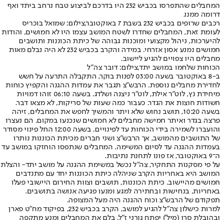
המחבלים שהתפרסו בכביש 232 היו בדרכם לביצוע טבח נרחב ביתד ואף
דרומה ממנו.
רכבים שרופים בכביש 232 בשבת 7 באוקטובר,צילום: שמואל בוכריס
לעומת זאת, המחבלים שחדרו לשטח המושב עצמו היו לא חמושים, והודות
להיערכות, ניהול מקצועי ומוכנות גבוהה של כיתת הכוננות ותושבים
חמושים נמנע אסון אזרחי. במידה והקרב בכביש 232 לא היה נבלם מאות
מחבלים היו צפויים להגיע ליישוב.
הכוחות שלחמו במושב יתד,צילום: דובר צה"ל
ב-8 באוקטובר בשעה 03:00 לפנות בוקר, התקבלה התרעה על חשש
לחדירת מחבלים נוספת. הרבש״צ תגבר את עמדות ההגנה והקפיץ כוחות
מיחידת נץ, לוט״ר אילת, לוט״ר ניצנה ושלדג. בשעה 06:10 זוהו דמויות
חשודות חוצות את הגדר. כעבור כמה שעות של סריקות, לא מצאו דבר.
בשעה 10:20, תושב נחוש שלא ויתר והמשיך לחפש את המחבלים, זיהה
פרצה בגדר ואיתר חמישה מחבלים לא חמושים שנכנעו במקום. הם נעצרו
והועברו לשמירה בידי הכוחות עד לפינויים. בשעה 12:00 החל פינוי מסודר
של התושבים מהמושב, אך הרבש״צ ושני חברים מכיתת הכוננות נותרו
בעמדות ההגנה עד לסיום המשימה. המחבלים שנתפסו הוחזקו במושב עד
ה־9 באוקטובר, אז פונו לתחנת נתיבות.
על פי מסקנות התחקיר, צה״ל נכשל במשימת ההגנה על מושב יתד- והצלת
המושב היא באחריות הקרב שניהלה כיתת הכוננות יחד עם מתנדבים
חמושים מהיישוב. כיתת הכוננות, תושבים וצוות החירום היישובי פעלו
באחריות, בנחישות ובחתירה למגע ומנעו פגיעה אנושה בתושבים.
תפקודם של הרבש״צ וכוח ההגנה היה מעל המצופה.
למרות כישלון צה"ל להגיע למושב, הקרב בכביש 232, בפיקוד מח”ט פארן
ובהובלת סרן (מיל’) יפתח גורני ז״ל, בלם את המחבלים ומנע מתקפה