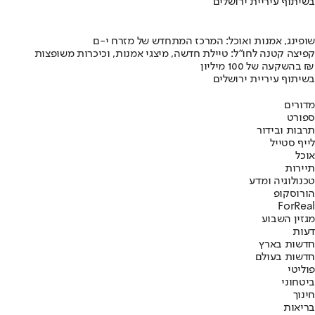
בשיתוף עיריית ירושלים
שופינג, אמנות ואוכל: המרכז המתחדש של מזרח י-ם
קפיצה קטנה לחו"ל: טיילת חדשה, מיצגי אמנות, וכיכרות משופצות
בהשקעה של 100 מיליון ₪
בשיתוף עיריית ירושלים
מדורים
ספורט
תרבות ובידור
לייף סטייל
אוכל
תיירות
טכנולוגיה ומדע
הורוסקופ
ForReal
מגזין השבוע
דעות
חדשות בארץ
חדשות בעולם
פוליטי
ביטחוני
חינוך
בריאות