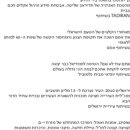
כך תחסכו בחשמל בלי להזיע
מהפכת האנרגיה של תדיראן: שליטה, אבטחת מידע וניהול אקלים חכם
בבית
בשיתוף TADIRAN
מאחורי הקלעים של הטעם הישראלי
איך אסם הפכה את תקופת הצנע והמחסור הקשה של שנות ה-40 למותג
לאומי?
בשיתוף אסם
אתם עוד לא שם? הטיסה למונדיאל כבר יצאה
יונדאי לוקחת אתכם לבמה הכי גדולה בעולם
בשיתוף יונדאי מבית כלמוביל
ירושלים 2040: העיר נערכת ל- 1.5 מליון תושבים
מנכ"לית העירייה מציגה תוכנית להשארת הצעירים ובניית עתיד הדור
הבא
בשיתוף עיריית ירושלים
שופינג, אמנות ואוכל: המרכז המתחדש של מזרח י-ם
קפיצה קטנה לחו"ל: טיילת חדשה, מיצגי אמנות, וכיכרות משופצות