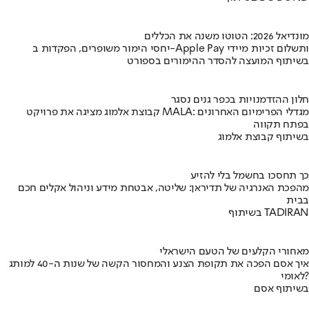
מונדיאל 2026: הטוטו משנה את הכללים
יחסי הימור משופרים, הפקדות ב-Apple Pay ותשלום זכיות מיידי
בשיתוף המועצה להסדר ההימורים בספורט
חלון ההזדמנויות בכפר גנים נסגר
קבוצת אלמוג מציגה את פרויקט MALA: מגדלי הפרימיום האחרונים
בפתח תקווה
בשיתוף קבוצת אלמוג
כך תחסכו בחשמל בלי להזיע
מהפכת האנרגיה של תדיראן: שליטה, אבטחת מידע וניהול אקלים חכם
בבית
בשיתוף TADIRAN
מאחורי הקלעים של הטעם הישראלי
איך אסם הפכה את תקופת הצנע והמחסור הקשה של שנות ה-40 למותג
לאומי?
בשיתוף אסם