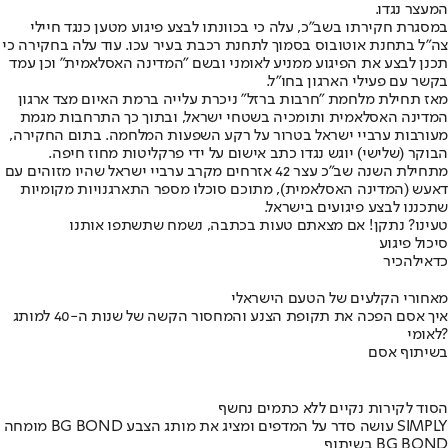
המעצר נגדו.
במסגרת חקירתו בשב״כ, עלה כי בכוונתו לבצע פיגוע מטען כנגד חיילי
צה״ל בתחנת אוטובוס בסמוך לתחנת רכבת בעיר עכו. עוד עלה בחקירה כי
תכנן לבצע את הפיגוע ממניע לאומני ובשם "המדינה האסלאמית" וכן עמד
בקשר עם פעילי הארגון בחו״ל.
מאז תחילת מלחמת ״חרבות ברזל״ ניכרת עלייה ברמת האיום מצד ארגון
המדינה האסלאמית ותומכיה בשטחי ישראל, ובתוך כך התרחבות מגמת
מעורבות ערביי ישראל בטרור על רקע השפעות המלחמה. בתום החקירה,
הבוקר (שלישי) יוגש נגדו כתב אישום על ידי פרקליטות מחוז חיפה.
מתחילת השנה שב״כ עצר 42 אזרחים מקרב ערביי ישראל שהיו מזוהים עם
דאעש (המדינה האסלאמית), מתוכם סוכלו מספר התארגנויות מקומיות
שתכננו לבצע פיגועים בישראל.
טעינו? נתקן! אם מצאתם טעות בכתבה, נשמח שתשתפו אותנו
סיכול פיגוע
כדאי
להכיר
מאחורי הקלעים של הטעם הישראלי
איך אסם הפכה את תקופת הצנע והמחסור הקשה של שנות ה-40 למותג
לאומי?
בשיתוף אסם
הסוד לקירות נקיים ללא כתמים נחשף
מומחה BG BOND עושה סדר על המדפים ומציג את מותג הצבע SIMPLY
בשיתוף BG BOND