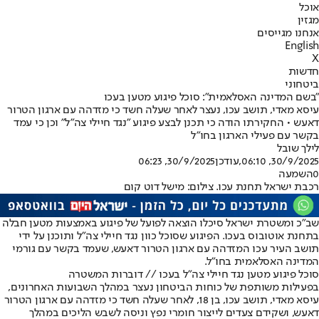
אוכל
מגזין
אנחנו מגייסים
English
X
חדשות
ביטחוני
"בשם המדינה האסלאמית": סוכל פיגוע מטען בעכו
עיסא מאדי, תושב עכו, נעצר לאחר שעלה חשד כי מזדהה עם ארגון הטרור
דאעש • החקירתו הודה כי תכנן לבצע פיגוע "נגד חיילי צה"ל" וכן כי עמד
בקשר עם פעילי הארגון בחו״ל
לילך שובל
30/9/2025, 06:10
,עודכן
30/9/2025, 06:23
0
השמעה
רכבת ישראל תחנת עכו. צילום: מישל דוט קום
שב״כ ומשטרת ישראל סיכלו הוצאה לפועל של פיגוע באמצעות מטען חבלה
בתחנת אוטובוס בעכו. הפיגוע שסוכל כוון נגד חיילי צה״ל ותוכנן על ידי
תושב העיר עכו המזדהה עם ארגון הטרור דאעש, שעמד בקשר עם גורמי
המדינה האסלאמית בחו"ל.
סוכל פיגוע מטען נגד חיילי צה"ל בעכו // דוברות המשטרה
בפעילות משותפת של כוחות הביטחון נעצר במהלך השבועות האחרונים,
עיסא מאדי, תושב עכו, בן 18, לאחר שעלה חשד כי מזדהה עם ארגון הטרור
דאעש, ושקידם צעדים לייצור חומרי נפץ וניסה לשבש הליכים במהלך