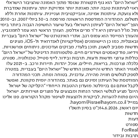
"ישראל היום" הוא גוף תקשורת שנוסד מתוך האמונה שהציבור הישראלי
ראוי לעיתונות טובה יותר, מאוזנת יותר ומדויקת יותר. עיתונות שמדברת
ולא צועקת. עיתונות אמינה, אובייקטיבית ועניינית. עיתונות אחרת וללא
תשלום. המהדורה המודפסת הראשונה פורסמה ב-30 ביולי 2007, וב-2010
הפך "ישראל היום" לעיתון הישראלי בעל שיעור החשיפה הגבוה ביותר בימי
חול. מו"ל העיתון היא ד"ר מרים אדלסון. העורך הראשי הוא עמר לחמנוביץ,
והעורך המייסד הוא עמוס רגב. אתרי האינטרנט של "ישראל היום" בעברית
ובאנגלית, כמו כן היישומונים (אפליקציות) לאנדרואיד ול-iOS, מציגים
חדשות מסביב לשעון, תוכן בלעדי, מבזקים ועדכונים, ניתוחים ופרשנויות,
וידיאו, פודקאסטים ושידורים חיים. פלטפורמות הדיגיטל של "ישראל היום"
כוללות ערוצי חדשות ודעות, תרבות ובידור, לייף סטייל, טכנולוגיה, ספורט,
כלכלה וצרכנות, בריאות, חיילים, אוכל, יהדות, תיירות ורכב. ב-2021 עלו
לאוויר האתר החדש והיישומון החדש של "ישראל היום" בעברית, במטרה
לספק לגולשים חוויה מהירה, עדכנית, בטוחה ונוחה. תכני המהדורה
המודפסת של העיתון זמינים גם באתר, במהדורה יומית מקוונת, ואפשר
לקבל אותם גם בניוזלטר. מועדון ההטבות הייחודי "הקליקה של ישראל
היום" מציע לגולשי האתר הנחות ומבצעים על מוצרים ושירותים. ישראל
היום פתוח להערות, לביקורת ולהצעות לשיפור מקהל הקוראים. פנו אלינו
במייל hayom@israelhayom.co.il.
יום ראשון, 14.6.2026
כ"ט בסיון תשפ"ו
חדשות
דעות
ספורט
ForReal
תרבות ובידור