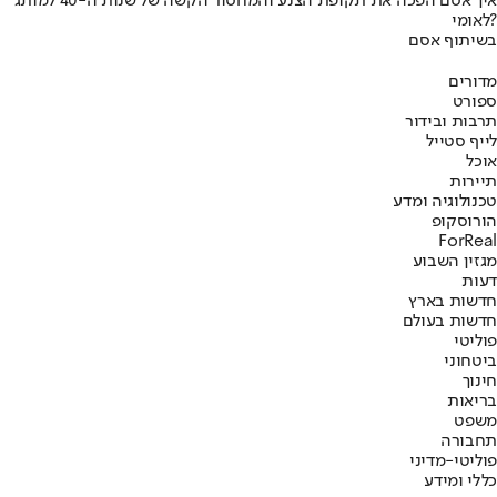
איך אסם הפכה את תקופת הצנע והמחסור הקשה של שנות ה-40 למותג
לאומי?
בשיתוף אסם
מדורים
ספורט
תרבות ובידור
לייף סטייל
אוכל
תיירות
טכנולוגיה ומדע
הורוסקופ
ForReal
מגזין השבוע
דעות
חדשות בארץ
חדשות בעולם
פוליטי
ביטחוני
חינוך
בריאות
משפט
תחבורה
פוליטי-מדיני
כללי ומידע