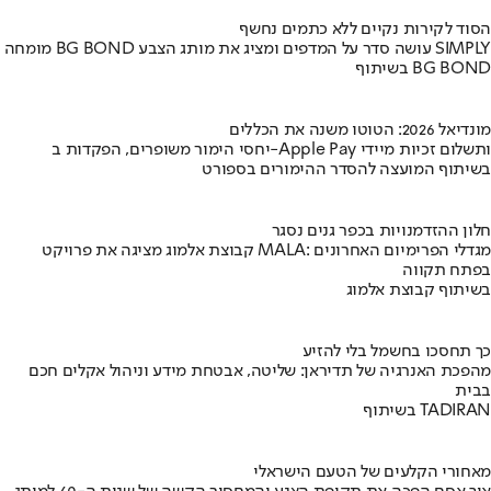
הסוד לקירות נקיים ללא כתמים נחשף
מומחה BG BOND עושה סדר על המדפים ומציג את מותג הצבע SIMPLY
בשיתוף BG BOND
מונדיאל 2026: הטוטו משנה את הכללים
יחסי הימור משופרים, הפקדות ב-Apple Pay ותשלום זכיות מיידי
בשיתוף המועצה להסדר ההימורים בספורט
חלון ההזדמנויות בכפר גנים נסגר
קבוצת אלמוג מציגה את פרויקט MALA: מגדלי הפרימיום האחרונים
בפתח תקווה
בשיתוף קבוצת אלמוג
כך תחסכו בחשמל בלי להזיע
מהפכת האנרגיה של תדיראן: שליטה, אבטחת מידע וניהול אקלים חכם
בבית
בשיתוף TADIRAN
מאחורי הקלעים של הטעם הישראלי