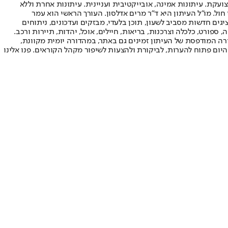
ועקת. עיתונות אמינה, אובייקטיבית ועניינית. עיתונות אחרת וללא
עור החשיפה הגבוה ביותר בימי חול. מו"ל העיתון היא ד"ר מרים אדלסון. העורך הראשי הוא עמר
 והעורך המייסד הוא עמוס רגב. אתרי האינטרנט של "ישראל היום" בעברית ובאנגלית, כמו כן היישומונים (אפליקציות) לאנדרואיד ול-iOS, מציגים חדשות מסביב לשעון, תוכן בלעדי, מבזקים ועדכונים, ניתוחים
, ספורט, כלכלה וצרכנות, בריאות, חיילים, אוכל, יהדות, תיירות ורכב.
דורה המודפסת של העיתון זמינים גם באתר, במהדורה יומית מקוונת,
היום פתוח להערות, לביקורת ולהצעות לשיפור מקהל הקוראים. פנו אלינו