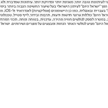
לעיתונות טובה יותר, מאוזנת יותר ומדויקת יותר. עיתונות שמדברת ולא צ
שלום. המהדורה המודפסת הראשונה פורסמה ב-30 ביולי 2007, וב-2010 הפך "ישראל היום" לעיתון הישראלי בעל שי
לחמנוביץ,
ל היום" כוללות ערוצי חדשות ודעות, תרבות ובידור, לייף סטייל, טכנולוגיה
ברית, במטרה לספק לגולשים חוויה מהירה, עדכנית, בטוחה ונוחה. תכני המה
ל היום" מציע לגולשי האתר הנחות ומבצעים על מוצרים ושירותים. ישראל 