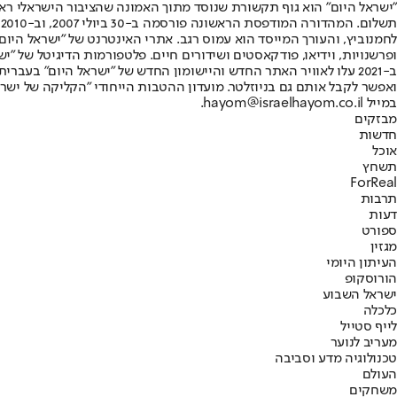
"ישראל היום" הוא גוף תקשורת שנוסד מתוך האמונה שהציבור הישראלי ראוי 
ת
ופרשנויות, וידיאו, פודקאסטים ושידורים חיים. פלטפורמות הדיגיטל של "ישרא
ב-2021 עלו לאוויר האתר החדש והיישומון החדש של "ישראל היום" בע
ואפשר לקבל אותם גם בניוזלטר. מועדון ההטבות הייחודי "הקליקה של ישרא
במייל hayom@israelhayom.co.il.
מבזקים
חדשות
אוכל
תשחץ
ForReal
תרבות
דעות
ספורט
מגזין
העיתון היומי
הורוסקופ
ישראל השבוע
כלכלה
לייף סטייל
מעריב לנוער
טכנולוגיה מדע וסביבה
העולם
משחקים