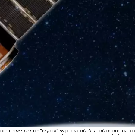
רוב המדינות יכולות רק לחלום: היתרון של "אופק 19" - והקשר לאיום החות'י