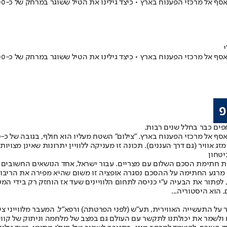
אוויר (גם דרך העננים). תכונה זו מעניקה ללוויין יתרונות שאינן מצויות
תוח של לווייני הצילום בארץ החלה בראשית שנות ה-80 בעקבות חתימת הסכם השלום עם מצריים. עבור ישר
לם מרגע החתימה על ההסכם נסגרה אופציה זו משום שהיא מפירה את הריבו
, לפתור את הבעיה ע"י כניסה לתחום הלוויינים שעד אז הוחזק רק בידי 
הוא היסטוריה...
ל התעשייה האווירית, תע"ש (לפני הפרטתה) ורפא"ל. המעבר מלווייני ציל