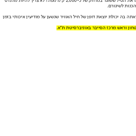
כתיבת השורות שאתם קוראים כעת הופרעה בגלל התרעה שקיבלתי מפיקוד העורף, להיצמד למרחב מוגן, בתגובה לשיגור טיל חות'י מתימן. כיצד גילינו את הטיל ששוגר במרחק של כ-2,000 ק"מ מפה? לא צריך להיות מהנדס
הכנות לשיגורם.
 הראתה בה יכולת יוצאת דופן של חיל האוויר שנשען על מודיעין איכותי בזמן