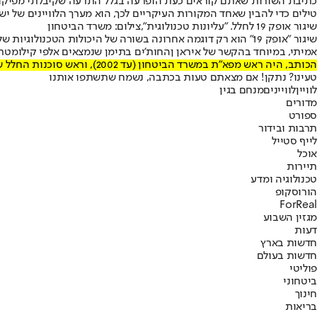
טילים כדי להבין שאחד המקורות העיקריים לכך, הוא מערך הלוויינים של יש
שיגור אופק 19 לחלל. "עליונות טכנולוגית",צילום: משרד הביטחון
שיגור "אופק 19" הוא רק דוגמה אחרונה בשורה של היכולות הטכנ
אמיתי, במיוחד בהקשר של איראן ןהחות'ים בתימן שנמצאים אלפי קילומטרי
הכותב, היה ראש מפא"ת במשרד הביטחון (עד 2002), וראש סוכנות החלל של ישראל (2005-2022). כיום הוא ראש סדנת יובל נאמן למדע טכנולוגיה וביטחון וראש מרכז הסייבר באוניברסיטת ת"א.
טעינו? נתקן! אם מצאתם טעות בכתבה, נשמח שתשתפו אותנו
לוויין
לוויינים
מנחם בגין
מדורים
ספורט
תרבות ובידור
לייף סטייל
אוכל
תיירות
טכנולוגיה ומדע
הורוסקופ
ForReal
מגזין השבוע
דעות
חדשות בארץ
חדשות בעולם
פוליטי
ביטחוני
חינוך
בריאות