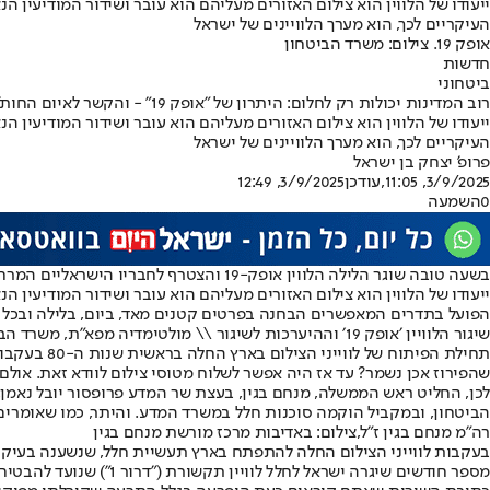
העיקריים לכך, הוא מערך הלוויינים של ישראל
אופק 19. צילום: משרד הביטחון
חדשות
ביטחוני
רוב המדינות יכולות רק לחלום: היתרון של "אופק 19" - והקשר לאיום החות'י
העיקריים לכך, הוא מערך הלוויינים של ישראל
פרופ' יצחק בן ישראל
3/9/2025, 11:05
,עודכן
3/9/2025, 12:49
0
השמעה
בשעה טובה שוגר הלילה הלווין אופק-19 והצטרף לחבריו הישראליים המרחפים כבר בחלל שנים רבות.
הפועל בתדרים המאפשרים הבחנה בפרטים קטנים מאד, ביום, בלילה ובכל מזג 
שיגור הלוויין ׳אופק 19׳ וההיערכות לשיגור \\ מולטימדיה מפא״ת, משרד הביטחון
תחילת הפי
שהפירוז אכן נשמר? עד אז היה אפשר לשלוח מטוסי צילום לוודא זאת. או
לכן, החליט ראש הממשלה, מנחם בגין, בעצת שר המדע פרופסור יובל נאמן
הביטחון, ובמקביל הוקמה סוכנות חלל במשרד המדע. והיתר, כמו שאומרים, 
רה"מ מנחם בגין ז"ל,צילום: באדיבות מרכז מורשת מנחם בגין
בעקבות לווייני הצילום החלה להתפתח בארץ תעשיית חלל, שנשענה בעיקר ע
מספר חודשים שיגרה ישראל לחלל לוויין תקשורת ("דרור 1") שנועד להבטיח ולשמר את יכולתנו לתקשר עם העולם גם במצב של מלחמה וניתוק של קווי תקשורת פיזיים.