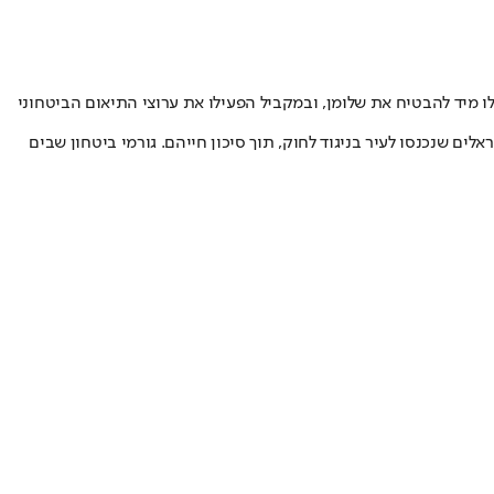
 מיד להבטיח את שלומן, ובמקביל הפעילו את ערוצי התיאום הביטחוני
רחי מציינים כי זהו מקרה נוסף בשרשרת אירועים דומים בתקופה האחרונה. במהלך החודש האחרון בלבד, חולצו ממרחב קלקיליה כ־20 ישראלים שנכנסו לעיר בניגוד לחוק, תוך סיכון חייהם. גורמי ביטחון שבים