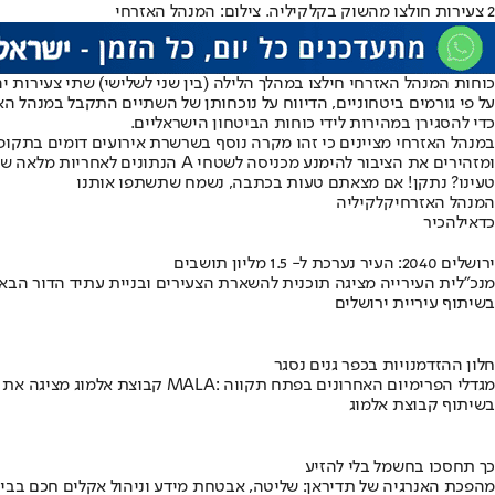
2 צעירות חולצו מהשוק בקלקיליה. צילום: המנהל האזרחי
כוחות המנהל האזרחי חילצו במהלך הלילה (בין שני לשלישי) שתי צעירות יה
על פי גורמים ביטחוניים, הדיווח על נוכחותן של השתיים התקבל במנהל ה
כדי להסגירן במהירות לידי כוחות הביטחון הישראליים.
ומזהירים את הציבור להימנע מכניסה לשטחי A הנתונים לאחריות מלאה של הרשות הפלסטינית.
טעינו? נתקן! אם מצאתם טעות בכתבה, נשמח שתשתפו אותנו
המנהל האזרחי
קלקיליה
כדאי
להכיר
ירושלים 2040: העיר נערכת ל- 1.5 מליון תושבים
מנכ"לית העירייה מציגה תוכנית להשארת הצעירים ובניית עתיד הדור הבא
בשיתוף עיריית ירושלים
חלון ההזדמנויות בכפר גנים נסגר
קבוצת אלמוג מציגה את פרויקט MALA: מגדלי הפרימיום האחרונים בפתח תקווה
בשיתוף קבוצת אלמוג
כך תחסכו בחשמל בלי להזיע
מהפכת האנרגיה של תדיראן: שליטה, אבטחת מידע וניהול אקלים חכם בבי