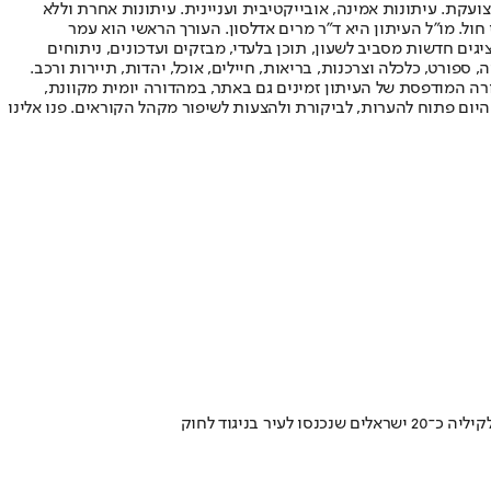
ועקת. עיתונות אמינה, אובייקטיבית ועניינית. עיתונות אחרת וללא
עור החשיפה הגבוה ביותר בימי חול. מו"ל העיתון היא ד"ר מרים אדלסון. העורך הראשי הוא עמר
 והעורך המייסד הוא עמוס רגב. אתרי האינטרנט של "ישראל היום" בעברית ובאנגלית, כמו כן היישומונים (אפליקציות) לאנדרואיד ול-iOS, מציגים חדשות מסביב לשעון, תוכן בלעדי, מבזקים ועדכונים, ניתוחים
, ספורט, כלכלה וצרכנות, בריאות, חיילים, אוכל, יהדות, תיירות ורכב.
דורה המודפסת של העיתון זמינים גם באתר, במהדורה יומית מקוונת,
היום פתוח להערות, לביקורת ולהצעות לשיפור מקהל הקוראים. פנו אלינו
ניגוד לחוק