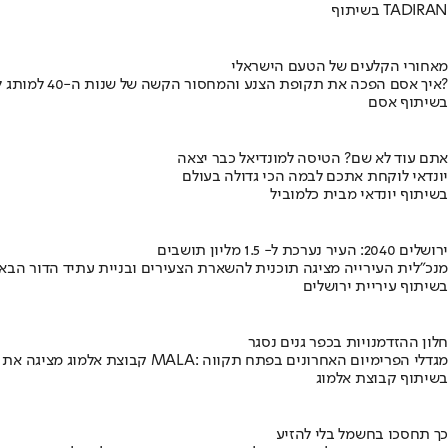
בשיתוף TADIRAN
מאחורי הקלעים של הטעם הישראלי
איך אסם הפכה את תקופת הצנע והמחסור הקשה של שנות ה-40 למותג לאומי?
בשיתוף אסם
אתם עוד לא שם? הטיסה למונדיאל כבר יצאה
יונדאי לוקחת אתכם לבמה הכי גדולה בעולם
בשיתוף יונדאי מבית כלמוביל
ירושלים 2040: העיר נערכת ל- 1.5 מליון תושבים
מנכ"לית העירייה מציגה תוכנית להשארת הצעירים ובניית עתיד הדור הבא
בשיתוף עיריית ירושלים
חלון ההזדמנויות בכפר גנים נסגר
קבוצת אלמוג מציגה את פרויקט MALA: מגדלי הפרימיום האחרונים בפתח תקווה
בשיתוף קבוצת אלמוג
כך תחסכו בחשמל בלי להזיע