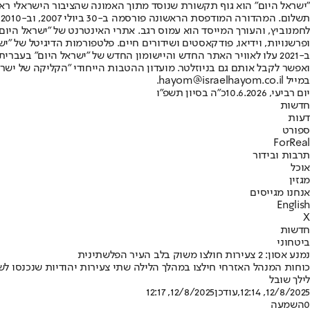
"ישראל היום" הוא גוף תקשורת שנוסד מתוך האמונה שהציבור הישראלי ראוי 
ת
ופרשנויות, וידיאו, פודקאסטים ושידורים חיים. פלטפורמות הדיגיטל של "ישרא
ב-2021 עלו לאוויר האתר החדש והיישומון החדש של "ישראל היום" בע
ואפשר לקבל אותם גם בניוזלטר. מועדון ההטבות הייחודי "הקליקה של ישרא
במייל hayom@israelhayom.co.il.
יום רביעי, 10.6.2026
כ"ה בסיון תשפ"ו
חדשות
דעות
ספורט
ForReal
תרבות ובידור
אוכל
מגזין
אנחנו מגייסים
English
X
חדשות
ביטחוני
נמנע אסון: 2 צעירות חולצו משוק בלב העיר הפלשתינית
כוחות המנהל האזרחי חילצו במהלך הלילה שתי צעירות יהודיות שנכנסו לשוק המרכזי בעיר ק
לילך שובל
12/8/2025, 12:14
,עודכן
12/8/2025, 12:17
0
השמעה