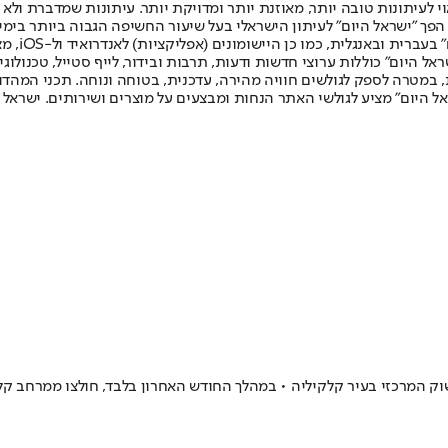
לעיתונות טובה יותר, מאוזנת יותר ומדויקת יותר. עיתונות שמדברת ולא צ
שלום. המהדורה המודפסת הראשונה פורסמה ב-30 ביולי 2007, וב-2010 הפך "ישראל היום" לעיתון הישראלי בעל שי
לחמנוביץ,
ל היום" כוללות ערוצי חדשות ודעות, תרבות ובידור, לייף סטייל, טכנולוגיה
ברית, במטרה לספק לגולשים חוויה מהירה, עדכנית, בטוחה ונוחה. תכני המה
ל היום" מציע לגולשי האתר הנחות ומבצעים על מוצרים ושירותים. ישראל 
לקיליה • במהלך החודש האחרון בלבד, חולצו ממרחב קלקיליה כ־20 ישראלים שנכנסו לעיר ב