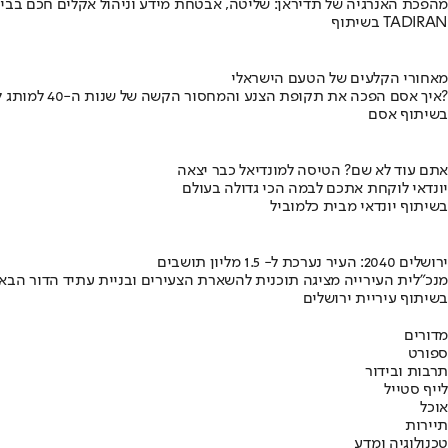
מהפכת האנרגיה של תדיראן: שליטה, אבטחת מידע וניהול אקלים חכם בבי
בשיתוף TADIRAN
מאחורי הקלעים של הטעם הישראלי
איך אסם הפכה את תקופת הצנע והמחסור הקשה של שנות ה-40 למותג לאומי?
בשיתוף אסם
אתם עוד לא שם? הטיסה למונדיאל כבר יצאה
יונדאי לוקחת אתכם לבמה הכי גדולה בעולם
בשיתוף יונדאי מבית כלמוביל
ירושלים 2040: העיר נערכת ל- 1.5 מליון תושבים
מנכ"לית העירייה מציגה תוכנית להשארת הצעירים ובניית עתיד הדור הבא
בשיתוף עיריית ירושלים
מדורים
ספורט
תרבות ובידור
לייף סטייל
אוכל
תיירות
טכנולוגיה ומדע