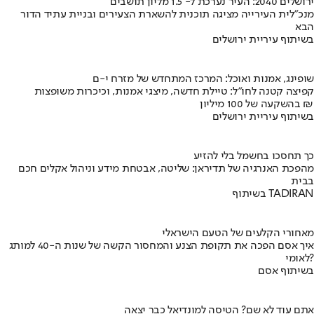
ירושלים 2040: העיר נערכת ל- 1.5 מליון תושבים
מנכ"לית העירייה מציגה תוכנית להשארת הצעירים ובניית עתיד הדור
הבא
בשיתוף עיריית ירושלים
שופינג, אמנות ואוכל: המרכז המתחדש של מזרח י-ם
קפיצה קטנה לחו"ל: טיילת חדשה, מיצגי אמנות, וכיכרות משופצות
בהשקעה של 100 מיליון ₪
בשיתוף עיריית ירושלים
כך תחסכו בחשמל בלי להזיע
מהפכת האנרגיה של תדיראן: שליטה, אבטחת מידע וניהול אקלים חכם
בבית
בשיתוף TADIRAN
מאחורי הקלעים של הטעם הישראלי
איך אסם הפכה את תקופת הצנע והמחסור הקשה של שנות ה-40 למותג
לאומי?
בשיתוף אסם
אתם עוד לא שם? הטיסה למונדיאל כבר יצאה