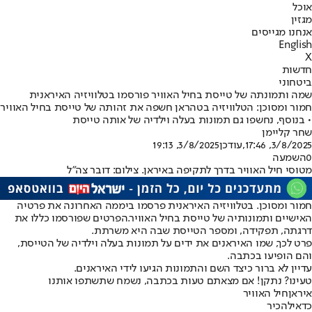
אוכל
מגזין
אנחנו מגייסים
English
X
חדשות
ביטחוני
שמה ותמונתה של טייסת בחיל האוויר פורסמו בטלוויזיה האיראנית
חמור ומסוכן: הטלוויזיה בטהראן חשפה את זהותה של טייסת בחיל האוויר
• בנוסף, נחשפו גם תמונות בעלה וילדיה של אותה טייסת
שחר קליימן
3/8/2025, 17:46
,עודכן
3/8/2025, 19:13
0
השמעה
מטוסי חיל האוויר בדרך לתקיפה באיראן. צילום: דובר צה"ל
חמור ומסוכן. בטלוויזיה האיראנית פרסמו ביממה האחרונה את פרטיה
האישיים ותמונותיה של טייסת בחיל האוויר.הפרטים שפורסמו כללו את
דרגתה, תפקידה, ומספר הטייסת שבה היא משרתת.
פרט לכך, שמו האיראנים את ידים על תמונות בעלה וילדיה של הטייסת,
והם הופיעו בכתבה.
עדיין לא ברור כיצד השם והתמונות הגיעו לידי האיראנים.
טעינו? נתקן! אם מצאתם טעות בכתבה, נשמח שתשתפו אותנו
איראן
חיל האוויר
כדאי
להכיר