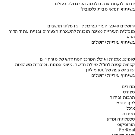
יונדאי לוקחת אתכם לבמה הכי גדולה בעולם
בשיתוף יונדאי מבית כלמוביל
ירושלים 2040: העיר נערכת ל- 1.5 מליון תושבים
מנכ"לית העירייה מציגה תוכנית להשארת הצעירים ובניית עתיד הדור
הבא
בשיתוף עיריית ירושלים
שופינג, אמנות ואוכל: המרכז המתחדש של מזרח י-ם
קפיצה קטנה לחו"ל: טיילת חדשה, מיצגי אמנות, וכיכרות משופצות
בהשקעה של 100 מיליון ₪
בשיתוף עיריית ירושלים
מדורים
ספורט
תרבות ובידור
לייף סטייל
אוכל
תיירות
טכנולוגיה ומדע
הורוסקופ
ForReal