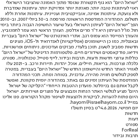
"ישראל היום" הוא גוף תקשורת שנוסד מתוך האמונה שהציבור הישראלי
ראוי לעיתונות טובה יותר, מאוזנת יותר ומדויקת יותר. עיתונות שמדברת
ולא צועקת. עיתונות אמינה, אובייקטיבית ועניינית. עיתונות אחרת וללא
תשלום. המהדורה המודפסת הראשונה פורסמה ב-30 ביולי 2007, וב-2010
הפך "ישראל היום" לעיתון הישראלי בעל שיעור החשיפה הגבוה ביותר בימי
חול. מו"ל העיתון היא ד"ר מרים אדלסון. העורך הראשי הוא עמר לחמנוביץ,
והעורך המייסד הוא עמוס רגב. אתרי האינטרנט של "ישראל היום" בעברית
ובאנגלית, כמו כן היישומונים (אפליקציות) לאנדרואיד ול-iOS, מציגים
חדשות מסביב לשעון, תוכן בלעדי, מבזקים ועדכונים, ניתוחים ופרשנויות,
וידיאו, פודקאסטים ושידורים חיים. פלטפורמות הדיגיטל של "ישראל היום"
כוללות ערוצי חדשות ודעות, תרבות ובידור, לייף סטייל, טכנולוגיה, ספורט,
כלכלה וצרכנות, בריאות, חיילים, אוכל, יהדות, תיירות ורכב. ב-2021 עלו
לאוויר האתר החדש והיישומון החדש של "ישראל היום" בעברית, במטרה
לספק לגולשים חוויה מהירה, עדכנית, בטוחה ונוחה. תכני המהדורה
המודפסת של העיתון זמינים גם באתר, במהדורה יומית מקוונת, ואפשר
לקבל אותם גם בניוזלטר. מועדון ההטבות הייחודי "הקליקה של ישראל
היום" מציע לגולשי האתר הנחות ומבצעים על מוצרים ושירותים. ישראל
היום פתוח להערות, לביקורת ולהצעות לשיפור מקהל הקוראים. פנו אלינו
במייל hayom@israelhayom.co.il.
יום חמישי, 4.6.2026
י"ט בסיון תשפ"ו
חדשות
דעות
ספורט
ForReal
תרבות ובידור