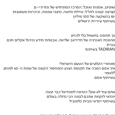
שופינג, אמנות ואוכל: המרכז המתחדש של מזרח י-ם
קפיצה קטנה לחו"ל: טיילת חדשה, מיצגי אמנות, וכיכרות משופצות
בהשקעה של 100 מיליון ₪
בשיתוף עיריית ירושלים
כך תחסכו בחשמל בלי להזיע
מהפכת האנרגיה של תדיראן: שליטה, אבטחת מידע וניהול אקלים חכם
בבית
בשיתוף TADIRAN
מאחורי הקלעים של הטעם הישראלי
איך אסם הפכה את תקופת הצנע והמחסור הקשה של שנות ה-40 למותג
לאומי?
בשיתוף אסם
אתם עוד לא שם? הטיסה למונדיאל כבר יצאה
יונדאי לוקחת אתכם לבמה הכי גדולה בעולם
בשיתוף יונדאי מבית כלמוביל