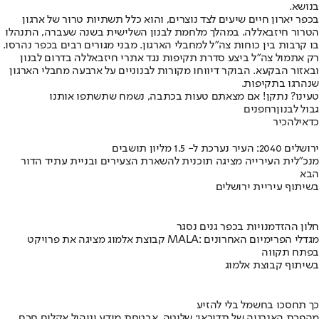
בנושא.
בכפר יארון חיים שיעים לצד נוצרים, והוא כלל תשתיות טרור של ארגון
הטרור חיזבאללה. במהלך מלחמת לבנון השלישית בשנה שעברה, התנהלו
בו קרבות בין כוחות צה"ל למחבלי הארגון. מבני מגורים רבים בכפר נהרסו.
רק אתמול צה"ל ביצע סדרת תקיפות נגד אתרי חיזבאללה בדרום לבנון
ובאזור הבקעא. הבוקר דיווחו מקורות לבנוניים על ארבעה מחבלי הארגון
שנהרגו בתקיפות.
טעינו? נתקן! אם מצאתם טעות בכתבה, נשמח שתשתפו אותנו
גבול לבנון
רחפנים
כדאי
להכיר
ירושלים 2040: העיר נערכת ל- 1.5 מליון תושבים
מנכ"לית העירייה מציגה תוכנית להשארת הצעירים ובניית עתיד הדור
הבא
בשיתוף עיריית ירושלים
חלון ההזדמנויות בכפר גנים נסגר
קבוצת אלמוג מציגה את פרויקט MALA: מגדלי הפרימיום האחרונים
בפתח תקווה
בשיתוף קבוצת אלמוג
כך תחסכו בחשמל בלי להזיע
מהפכת האנרגיה של תדיראן: שליטה, אבטחת מידע וניהול אקלים חכם