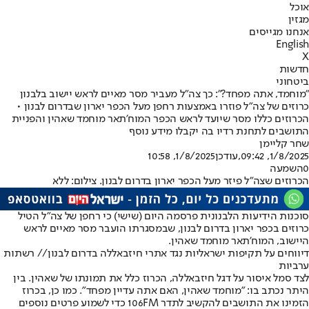
אוכל
מגזין
אנחנו מגייסים
English
X
חדשות
ביטחוני
"מוחמד, אתה מפחד?": כך צה"ל מעביר מסר מאיים לראש יישוב בלבנון
כרוזים של צה"ל פוזרו באמצעות רחפן מעל הכפר יארון שבדרום לבנון •
הכרוזים כללו מסר שיועד לראש הכפר המוח'תאר מוחמד שאהין והפניית
התושבים לתחנת רדיו בה יקבלו מידע נוסף
שחר קליימן
1/8/2025, 09:42
,עודכן
1/8/2025, 10:58
0
השמעה
הכרוזים שצה"ל פיזר מעל הכפר יארון בדרום לבנון. צילום: ללא
סוכנות הידיעות הלבנונית פרסמה היום (שישי) כי רחפן של צה"ל הטיל
כרוזים בכפר יארון בדרום לבנון, שבמסגרתו הועבר מסר מאיים לראש
היישוב, המוח'תאר מוחמד שאהין.
דיווחים על תקיפות ישראליות נגד אתרי חיזבאללה בדרום לבנון// רשתות
ערביות
לצד סמל איסור על דגל חיזבאללה, הכרוז כלל את תמונתו של שאהין. בין
היתר נכתב בו: "מוחמד שאהין, האם אתה עדיין מפחד". כמו כן, בכרוז
הזמינו את התושבים להקשיב לתדר 106FM כדי לשמוע פרטים נוספים