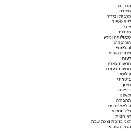
מדורים
ספורט
תרבות ובידור
לייף סטייל
אוכל
תיירות
טכנולוגיה ומדע
הורוסקופ
ForReal
מגזין השבוע
דעות
חדשות בארץ
חדשות בעולם
פוליטי
ביטחוני
חינוך
בריאות
משפט
תחבורה
פוליטי-מדיני
כללי ומידע
דף הבית
זמני כניסת וצאת שבת
מגזין השבוע