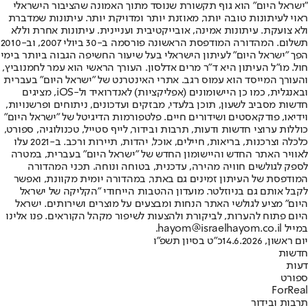
"ישראל היום" הוא גוף תקשורת שנוסד מתוך האמונה שהציבור הישראלי
ראוי לעיתונות טובה יותר, מאוזנת יותר ומדויקת יותר. עיתונות שמדברת
ולא צועקת. עיתונות אמינה, אובייקטיבית ועניינית. עיתונות אחרת וללא
תשלום. המהדורה המודפסת הראשונה פורסמה ב-30 ביולי 2007, וב-2010
הפך "ישראל היום" לעיתון הישראלי בעל שיעור החשיפה הגבוה ביותר בימי
חול. מו"ל העיתון היא ד"ר מרים אדלסון. העורך הראשי הוא עמר לחמנוביץ,
והעורך המייסד הוא עמוס רגב. אתרי האינטרנט של "ישראל היום" בעברית
ובאנגלית, כמו כן היישומונים (אפליקציות) לאנדרואיד ול-iOS, מציגים
חדשות מסביב לשעון, תוכן בלעדי, מבזקים ועדכונים, ניתוחים ופרשנויות,
וידיאו, פודקאסטים ושידורים חיים. פלטפורמות הדיגיטל של "ישראל היום"
כוללות ערוצי חדשות ודעות, תרבות ובידור, לייף סטייל, טכנולוגיה, ספורט,
כלכלה וצרכנות, בריאות, חיילים, אוכל, יהדות, תיירות ורכב. ב-2021 עלו
לאוויר האתר החדש והיישומון החדש של "ישראל היום" בעברית, במטרה
לספק לגולשים חוויה מהירה, עדכנית, בטוחה ונוחה. תכני המהדורה
המודפסת של העיתון זמינים גם באתר, במהדורה יומית מקוונת, ואפשר
לקבל אותם גם בניוזלטר. מועדון ההטבות הייחודי "הקליקה של ישראל
היום" מציע לגולשי האתר הנחות ומבצעים על מוצרים ושירותים. ישראל
היום פתוח להערות, לביקורת ולהצעות לשיפור מקהל הקוראים. פנו אלינו
במייל hayom@israelhayom.co.il.
יום ראשון, 14.6.2026
כ"ט בסיון תשפ"ו
חדשות
דעות
ספורט
ForReal
תרבות ובידור