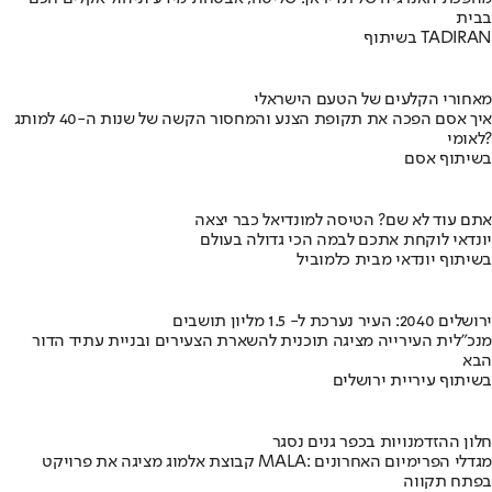
בבית
בשיתוף TADIRAN
מאחורי הקלעים של הטעם הישראלי
איך אסם הפכה את תקופת הצנע והמחסור הקשה של שנות ה-40 למותג
לאומי?
בשיתוף אסם
אתם עוד לא שם? הטיסה למונדיאל כבר יצאה
יונדאי לוקחת אתכם לבמה הכי גדולה בעולם
בשיתוף יונדאי מבית כלמוביל
ירושלים 2040: העיר נערכת ל- 1.5 מליון תושבים
מנכ"לית העירייה מציגה תוכנית להשארת הצעירים ובניית עתיד הדור
הבא
בשיתוף עיריית ירושלים
חלון ההזדמנויות בכפר גנים נסגר
קבוצת אלמוג מציגה את פרויקט MALA: מגדלי הפרימיום האחרונים
בפתח תקווה