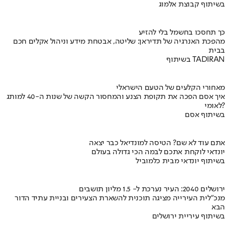
בשיתוף קבוצת אלמוג
כך תחסכו בחשמל בלי להזיע
מהפכת האנרגיה של תדיראן: שליטה, אבטחת מידע וניהול אקלים חכם
בבית
בשיתוף TADIRAN
מאחורי הקלעים של הטעם הישראלי
איך אסם הפכה את תקופת הצנע והמחסור הקשה של שנות ה-40 למותג
לאומי?
בשיתוף אסם
אתם עוד לא שם? הטיסה למונדיאל כבר יצאה
יונדאי לוקחת אתכם לבמה הכי גדולה בעולם
בשיתוף יונדאי מבית כלמוביל
ירושלים 2040: העיר נערכת ל- 1.5 מליון תושבים
מנכ"לית העירייה מציגה תוכנית להשארת הצעירים ובניית עתיד הדור
הבא
בשיתוף עיריית ירושלים