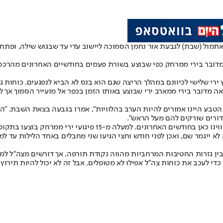
תמול (שבת) לגבעת אור נחמן הסמוכה ליישוב עדי עד שבגוש שילה, ופת
ובר בירי ממרחק כפי שבוצע בשורת פעמים בחודשיים האחרונים מהרכס ה
רי שלישי לכיוונם במהלך הריצה שגם הוא בנס לא הביא לנפגעים. כוחות 
ה מדובר בירי ממארב ירי שבוצע באותו הזמן בכפר אל מועייר הסמוך אך ל
ך הטבע היינו אמורים להיות הערב בהלוויות", אמרו בגבעה בצאת השבת. 
ורים שורקים להם מעל הראש".
לדבריהם, "הפיגוע החמור הזה הוא תוצאה ישירה של ההכלה המסוכנת 
 ייגמר שם, ואכן לפני חודש וחצי הגיעו שני מחבלים באחד הלילות עד למ
 גזרות החטיבות המרחביות מהווה נקודת תורפה, אך דורשים מצה"ל למצוא 
י לעכב את כוחות צה"ל אפילו לא מטופלים, אבל זה לא יכול להיות תירוץ.