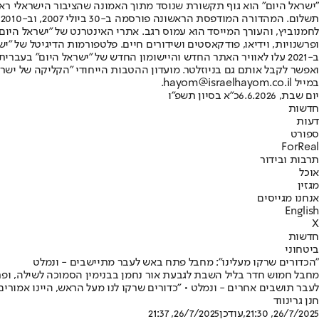
"ישראל היום" הוא גוף תקשורת שנוסד מתוך האמונה שהציבור הישראלי ראוי 
ת
ופרשנויות, וידיאו, פודקאסטים ושידורים חיים. פלטפורמות הדיגיטל של "ישרא
ב-2021 עלו לאוויר האתר החדש והיישומון החדש של "ישראל היום" בע
ואפשר לקבל אותם גם בניוזלטר. מועדון ההטבות הייחודי "הקליקה של ישרא
במייל hayom@israelhayom.co.il.
יום שבת, 6.6.2026
כ"א בסיון תשפ"ו
חדשות
דעות
ספורט
ForReal
תרבות ובידור
אוכל
מגזין
אנחנו מגייסים
English
X
חדשות
ביטחוני
"הכדורים שרקו מעלינו": מחבל פתח באש לעבר מתיישבים - ונמלט
מחבל חמוש חדר בליל השבת לגבעת אור נחמן בבנימין הסמוכה לשילה, ופ
לעבר תושבים אחרים - ונמלט • "כדורים שרקו לנו מעל הראש, היינו אמורים
חנן גרינווד
26/7/2025, 21:30
,עודכן
26/7/2025, 21:37