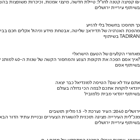
קפיצה קטנה לחו"ל: טיילת חדשה, מיצגי אמנות, וכיכרות משופצות בהשקעה של 100 מיליון ₪
בשיתוף עיריית ירושלים
כך תחסכו בחשמל בלי להזיע
מהפכת האנרגיה של תדיראן: שליטה, אבטחת מידע וניהול אקלים חכם בבי
בשיתוף TADIRAN
מאחורי הקלעים של הטעם הישראלי
איך אסם הפכה את תקופת הצנע והמחסור הקשה של שנות ה-40 למותג לאומי?
בשיתוף אסם
אתם עוד לא שם? הטיסה למונדיאל כבר יצאה
יונדאי לוקחת אתכם לבמה הכי גדולה בעולם
בשיתוף יונדאי מבית כלמוביל
ירושלים 2040: העיר נערכת ל- 1.5 מליון תושבים
מנכ"לית העירייה מציגה תוכנית להשארת הצעירים ובניית עתיד הדור הבא
בשיתוף עיריית ירושלים