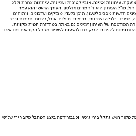
ועקת. עיתונות אמינה, אובייקטיבית ועניינית. עיתונות אחרת וללא
עור החשיפה הגבוה ביותר בימי חול. מו"ל העיתון היא ד"ר מרים אדלסון. העורך הראשי הוא עמר
 והעורך המייסד הוא עמוס רגב. אתרי האינטרנט של "ישראל היום" בעברית ובאנגלית, כמו כן היישומונים (אפליקציות) לאנדרואיד ול-iOS, מציגים חדשות מסביב לשעון, תוכן בלעדי, מבזקים ועדכונים, ניתוחים
, ספורט, כלכלה וצרכנות, בריאות, חיילים, אוכל, יהדות, תיירות ורכב.
דורה המודפסת של העיתון זמינים גם באתר, במהדורה יומית מקוונת,
היום פתוח להערות, לביקורת ולהצעות לשיפור מקהל הקוראים. פנו אלינו
מקור האש נתקל בירי נוסף, וכעבור דקה ביצע המחבל מקבץ ירי שלישי