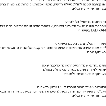
שופינג, אמנות ואוכל: המרכז המתחדש של מזרח י-ם
קפיצה קטנה לחו"ל: טיילת חדשה, מיצגי אמנות, וכיכרות משופצות בהשקעה של 100 מיליון ₪
בשיתוף עיריית ירושלים
כך תחסכו בחשמל בלי להזיע
מהפכת האנרגיה של תדיראן: שליטה, אבטחת מידע וניהול אקלים חכם בבי
בשיתוף TADIRAN
מאחורי הקלעים של הטעם הישראלי
איך אסם הפכה את תקופת הצנע והמחסור הקשה של שנות ה-40 למותג לאומי?
בשיתוף אסם
אתם עוד לא שם? הטיסה למונדיאל כבר יצאה
יונדאי לוקחת אתכם לבמה הכי גדולה בעולם
בשיתוף יונדאי מבית כלמוביל
ירושלים 2040: העיר נערכת ל- 1.5 מליון תושבים
מנכ"לית העירייה מציגה תוכנית להשארת הצעירים ובניית עתיד הדור הבא
בשיתוף עיריית ירושלים