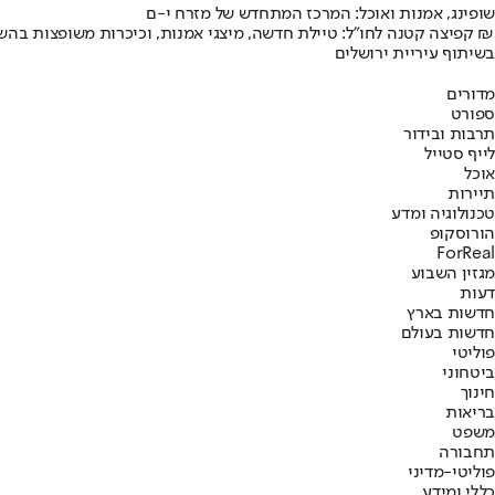
שופינג, אמנות ואוכל: המרכז המתחדש של מזרח י-ם
קפיצה קטנה לחו"ל: טיילת חדשה, מיצגי אמנות, וכיכרות משופצות בהשקעה של 100 מיליון ₪
בשיתוף עיריית ירושלים
מדורים
ספורט
תרבות ובידור
לייף סטייל
אוכל
תיירות
טכנולוגיה ומדע
הורוסקופ
ForReal
מגזין השבוע
דעות
חדשות בארץ
חדשות בעולם
פוליטי
ביטחוני
חינוך
בריאות
משפט
תחבורה
פוליטי-מדיני
כללי ומידע