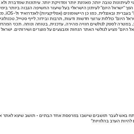
לעיתונות טובה יותר, מאוזנת יותר ומדויקת יותר. עיתונות שמדברת ולא צ
שלום. המהדורה המודפסת הראשונה פורסמה ב-30 ביולי 2007, וב-2010 הפך "ישראל היום" לעיתון הישראלי בעל שי
לחמנוביץ,
ל היום" כוללות ערוצי חדשות ודעות, תרבות ובידור, לייף סטייל, טכנולוגיה
ברית, במטרה לספק לגולשים חוויה מהירה, עדכנית, בטוחה ונוחה. תכני המה
ל היום" מציע לגולשי האתר הנחות ומבצעים על מוצרים ושירותים. ישראל 
תח באש לעבר תושבים שישבו במרפסת אחד הבתים • תושב שיצא לאתר את 
 להיות הערב בהלוויות"