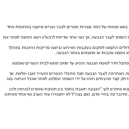
ח באש מטווח של כמה עשרות מטרים לעבר נערים שישבו במרפסת אחד
סמוך לעבר הגבעה, אך נער אחר שדיווח לרבש"ץ ויצא החוצה לאתר את
גדולים הוקפצו למקום בעקבות האירוע וביצעו סריקות נרחבות במהלך
א נמצאו עקבות או ממצאים באזור הגבעה.
"המחבל חדר לשטח הגבעה והגיע עד סמוך ממש לבית הנערים שנמצא
שחווינו כאן בחודשים האחרונים. למעלה מ-15 פיגועי ירי ממרחק בוצעו בתקופה האחרונה לעבר הגבעה מצד מחבלי הכפרים מועייר ואבו-פלאח, אך
רחק קצר מהבתים וזוהו על ידי השומר ונמלטו, לאחר שככל הנראה באו
פיתרון לכך. "הגבעה יושבת בתפר בין חטיבת שומרון לבנימין ולכן
 מדובר פה בחיי אדם, ואם בצה"ל לא יתעוררו עוד הערב אף אחד מאיתנו