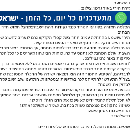
0
השמעה
זירת הירי באור נחמן. צילום: .
הסלמה חמורה בפיגועי הטרור כנגד נקודות ההתיישבות:
מחבל חמוש חדר א
הבתים.
הירי שנשמע בהתחלה עמום יותר בשל קפלי הקרקע גרם לנערים לחשוב שמד
מקור האש נתקל בירי נוסף שבוצע - הפעם מטווח קצר.
הנער נמלט החוצה יחד עם חבריו כדי לתפוס מחסה, אך המחבל ביצע מקבץ י
השבת, אולם המחבל לא נתפס עד כה. כוחות הביטחון מעריכים כי ככל הנרא
סריקות באור נחמן,צילום: .
"חווינו השבת אירוע חמור שרק בחסדי שמיים נגמר בנס ללא נפגעים. בדר
בנקודה קדמית יותר מבתי המשפחות. הנערים תפסו מחסה בתושייה כשכד
בצה"ל התעקשו להתייחס לכך באדישות ובספקנות. התרענו שוב ושוב שזה לא
לבדוק את השטח".
בגבעה אומרים הערב עוד ברקע הפיגוע, כי העובדה שהיא ממוקמת בתפר בין
לפעמים נופלת בין הכסאות, כך שלמשל חסמים שהציבו ערבים בציר הסמוך כד
לא יוכל חלילה להגיד ידינו לא שפכו את הדם הזה", הוסיפו.
טעינו? נתקן! אם מצאתם טעות בכתבה, נשמח שתשתפו אותנו
ההתיישבות
ניסיון פיגוע
כדאי
להכיר
שופינג, אמנות ואוכל: המרכז המתחדש של מזרח י-ם