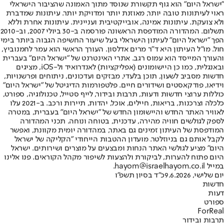
"ישראל היום" הוא גוף תקשורת שנוסד מתוך האמונה שהציבור הישראלי
ראוי לעיתונות טובה יותר, מאוזנת יותר ומדויקת יותר. עיתונות שמדברת
ולא צועקת. עיתונות אמינה, אובייקטיבית ועניינית. עיתונות אחרת וללא
תשלום. המהדורה המודפסת הראשונה פורסמה ב-30 ביולי 2007, וב-2010
הפך "ישראל היום" לעיתון הישראלי בעל שיעור החשיפה הגבוה ביותר בימי
חול. מו"ל העיתון היא ד"ר מרים אדלסון. העורך הראשי הוא עמר לחמנוביץ,
והעורך המייסד הוא עמוס רגב. אתרי האינטרנט של "ישראל היום" בעברית
ובאנגלית, כמו כן היישומונים (אפליקציות) לאנדרואיד ול-iOS, מציגים
חדשות מסביב לשעון, תוכן בלעדי, מבזקים ועדכונים, ניתוחים ופרשנויות,
וידיאו, פודקאסטים ושידורים חיים. פלטפורמות הדיגיטל של "ישראל היום"
כוללות ערוצי חדשות ודעות, תרבות ובידור, לייף סטייל, טכנולוגיה, ספורט,
כלכלה וצרכנות, בריאות, חיילים, אוכל, יהדות, תיירות ורכב. ב-2021 עלו
לאוויר האתר החדש והיישומון החדש של "ישראל היום" בעברית, במטרה
לספק לגולשים חוויה מהירה, עדכנית, בטוחה ונוחה. תכני המהדורה
המודפסת של העיתון זמינים גם באתר, במהדורה יומית מקוונת, ואפשר
לקבל אותם גם בניוזלטר. מועדון ההטבות הייחודי "הקליקה של ישראל
היום" מציע לגולשי האתר הנחות ומבצעים על מוצרים ושירותים. ישראל
היום פתוח להערות, לביקורת ולהצעות לשיפור מקהל הקוראים. פנו אלינו
במייל hayom@israelhayom.co.il.
יום שלישי, 9.6.2026
כ"ד בסיון תשפ"ו
חדשות
דעות
ספורט
ForReal
תרבות ובידור