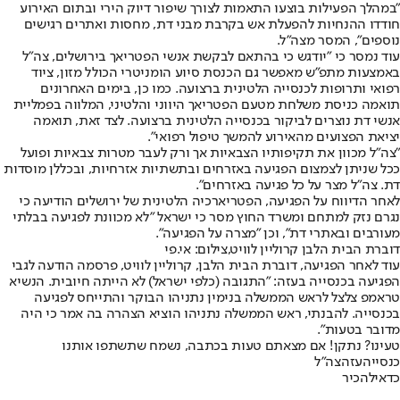
"במהלך הפעילות בוצעו התאמות לצורך שיפור דיוק הירי ובתום האירוע
חודדו ההנחיות להפעלת אש בקרבת מבני דת, מחסות ואתרים רגישים
נוספים", המסר מצה"ל.
עוד נמסר כי "יודגש כי בהתאם לבקשת אנשי הפטריאך בירושלים, צה״ל
באמצעות מתפ״ש מאפשר גם הכנסת סיוע הומניטרי הכולל מזון, ציוד
רפואי ותרופות לכנסייה הלטינית ברצועה. כמו כן, בימים האחרונים
תואמה כניסת משלחת מטעם הפטריאך היווני והלטיני, המלווה בפמליית
אנשי דת נוצרים לביקור בכנסייה הלטינית ברצועה. לצד זאת, תואמה
יציאת הפצועים מהאירוע להמשך טיפול רפואי".
"צה”ל מכוון את תקיפותיו הצבאיות אך ורק לעבר מטרות צבאיות ופועל
ככל שניתן לצמצום הפגיעה באזרחים ובתשתיות אזרחיות, ובכללן מוסדות
דת. צה”ל מצר על כל פגיעה באזרחים".
לאחר הדיווח על הפגיעה, הפטריארכיה הלטינית של ירושלים הודיעה כי
נגרם נזק למתחם ומשרד החוץ מסר כי ישראל "לא מכוונת לפגיעה בבלתי
מעורבים ובאתרי דת", וכן "מצרה על הפגיעה".
דוברת הבית הלבן קרוליין לוויט,צילום: אי.פי
עוד לאחר הפגיעה, דוברת הבית הלבן, קרוליין לוויט, פרסמה הודעה לגבי
הפגיעה בכנסייה בעזה: "התגובה (כלפי ישראל) לא הייתה חיובית. הנשיא
טראמפ צלצל לראש הממשלה בנימין נתניהו הבוקר והתייחס לפגיעה
בכנסייה. להבנתי, ראש הממשלה נתניהו הוציא הצהרה בה אמר כי היה
מדובר בטעות".
טעינו? נתקן! אם מצאתם טעות בכתבה, נשמח שתשתפו אותנו
כנסייה
עזה
צה"ל
כדאי
להכיר