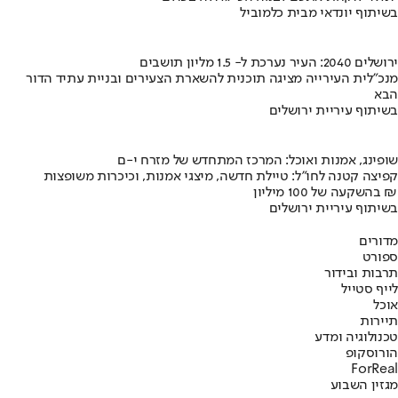
בשיתוף יונדאי מבית כלמוביל
ירושלים 2040: העיר נערכת ל- 1.5 מליון תושבים
מנכ"לית העירייה מציגה תוכנית להשארת הצעירים ובניית עתיד הדור
הבא
בשיתוף עיריית ירושלים
שופינג, אמנות ואוכל: המרכז המתחדש של מזרח י-ם
קפיצה קטנה לחו"ל: טיילת חדשה, מיצגי אמנות, וכיכרות משופצות
בהשקעה של 100 מיליון ₪
בשיתוף עיריית ירושלים
מדורים
ספורט
תרבות ובידור
לייף סטייל
אוכל
תיירות
טכנולוגיה ומדע
הורוסקופ
ForReal
מגזין השבוע