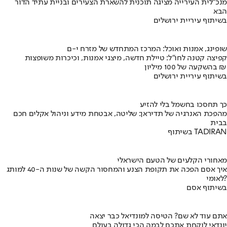
מנכ"לית העירייה מציגה תוכנית להשארת הצעירים ובניית עתיד הדור
הבא
בשיתוף עיריית ירושלים
שופינג, אמנות ואוכל: המרכז המתחדש של מזרח י-ם
קפיצה קטנה לחו"ל: טיילת חדשה, מיצגי אמנות, וכיכרות משופצות
בהשקעה של 100 מיליון ₪
בשיתוף עיריית ירושלים
כך תחסכו בחשמל בלי להזיע
מהפכת האנרגיה של תדיראן: שליטה, אבטחת מידע וניהול אקלים חכם
בבית
בשיתוף TADIRAN
מאחורי הקלעים של הטעם הישראלי
איך אסם הפכה את תקופת הצנע והמחסור הקשה של שנות ה-40 למותג
לאומי?
בשיתוף אסם
אתם עוד לא שם? הטיסה למונדיאל כבר יצאה
יונדאי לוקחת אתכם לבמה הכי גדולה בעולם