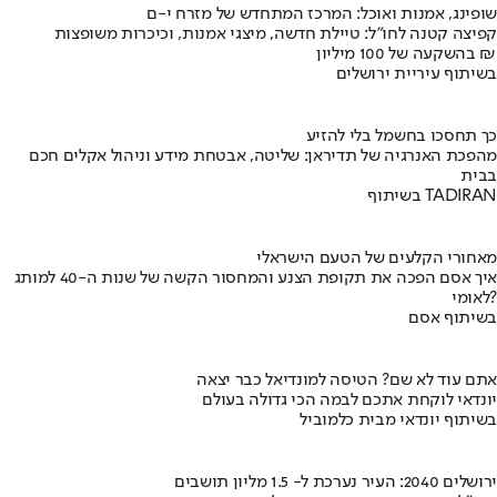
שופינג, אמנות ואוכל: המרכז המתחדש של מזרח י-ם
קפיצה קטנה לחו"ל: טיילת חדשה, מיצגי אמנות, וכיכרות משופצות
בהשקעה של 100 מיליון ₪
בשיתוף עיריית ירושלים
כך תחסכו בחשמל בלי להזיע
מהפכת האנרגיה של תדיראן: שליטה, אבטחת מידע וניהול אקלים חכם
בבית
בשיתוף TADIRAN
מאחורי הקלעים של הטעם הישראלי
איך אסם הפכה את תקופת הצנע והמחסור הקשה של שנות ה-40 למותג
לאומי?
בשיתוף אסם
אתם עוד לא שם? הטיסה למונדיאל כבר יצאה
יונדאי לוקחת אתכם לבמה הכי גדולה בעולם
בשיתוף יונדאי מבית כלמוביל
ירושלים 2040: העיר נערכת ל- 1.5 מליון תושבים