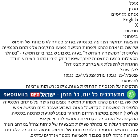
אוכל
מגזין
אנחנו מגייסים
English
X
חדשות
ביטחוני
תוצאות תחקיר הפגיעה בכנסייה בעזה: סטייה לא מכוונת של חימוש
שלושה בני אדם נהרגו ולפחות חמישה נפצעו בתקיפה על מתחם הכנסייה
הלטינית "המשפחה הקדושה" בעזה בשבוע שעבר ביום חמישי • "במהלך
הפעילות בוצעו התאמות לצורך שיפור דיוק הירי ובתום האירוע חודדו
ההנחיות להפעלת אש בקרבת מבני דת"
לילך שובל
23/7/2025, 10:33
,עודכן
23/7/2025, 10:33
0
השמעה
התקיפה על הכנסייה הקתולית בעזה. צילום: רשתות ערביות
שלושה בני אדם נהרגו ולפחות חמישה נפצעו
בתקיפה על מתחם הכנסייה
הלטינית
"המשפחה הקדושה" בעזה בשבוע שעבר ביום חמישי. אמש
(שלישי) הושלם בפיקוד הדרום תחקיר בנוגע לפגיעת מרגמה בכנסיה.
התקיפה על הכנסייה הקתולית בעזה,צילום: אי.אף.פי
מהתחקיר עולה כי במהלך פעילות מבצעית של כוחות צה”ל במרחב העיר
עזה, כתוצאה מסטייה בלתי מכוונת של חימוש, נפגעה הכנסייה הלטינית.
הפגיעה גרמה לנזק במבנה ולפציעת מספר אזרחים עזתים.