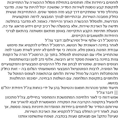
לוחמים ביחידות אלה חותמים בתחילת מסלול ההכשרה על התחייבות
לתקופת קבע נוספת לשירות הסדיר, שמשכה יכול להיות עד שנה. מדובר
בתהליך סדור שמתקיים דרך קבע מזה מספר שנים. ההתחייבות נעשית
כחלק ממבנה השירות, ובהתייחס לצורך המבצעי, לרמה המקצועית
הנדרשת, ולמסלול ההכשרה הארוך והייחודי. כאמור, לא מדובר בהחלטה
חדשה על הארכת שירות, אלא בהפעלה של רכיב קיים וידוע מראש. עד כה,
הפעלת חתימת הקבע התקיימה באופן מותאם ומשתנה בהתאם לצרכי
היחידות ולמשאבים הקיימים.
הרמטכ"ל רב-אלוף אייל זמיר,צילום: דובר צה"ל
לאחר בחינה ראשונית של הנושא, הרמטכ”ל החליט להקפיא את מימוש
עבודת המטה באופן מלא, והנחה כי אף לוחם לא יחויב לשרת מעבר למה
שהתחייב אליו עם הצטרפותו למסלול. בתוך כך, הרמטכ”ל הורה על הקמת
צוות בחינה בראשות מפקד זרוע היבשה, אלוף נדב לוטן ובהשתתפות
הגופים השונים, שמטרתו לבחון את כלל ההיבטים המבצעיים והמקצועיים
של הסוגיה, לרבות הפוטנציאל המבצעי המשמעותי הגלום בה - זאת כחלק
מהסתכלות רחבה על מודל שירות הלוחם ובהתאמה לעומס המוטל על
הלוחמים בתקופת המלחמה. עם השלמת הבחינה, יסוכמו ההחלטות
בנושא.
תיעוד מתוך מנהרות חמאס והטיפול בהן על ידי כוחות צה"ל ויחידת יהל"ם
|| דובר צה"ל
אמש דווח כי לאור הלחימה המתמשכת והמחסור בחיילים, צה"ל מתכוון
להפעיל בתקופה הקרובה את הפקודה המאפשרת לצבא להאריך את
שירותם הסדיר של לוחמים ביחידות המוגדרות חיוניות בשנה נוספת, אך
כעת, לאחר דיון הוחלט בצה"ל להקפיא את הארכת השירות.
טעינו? נתקן! אם מצאתם טעות בכתבה, נשמח שתשתפו אותנו