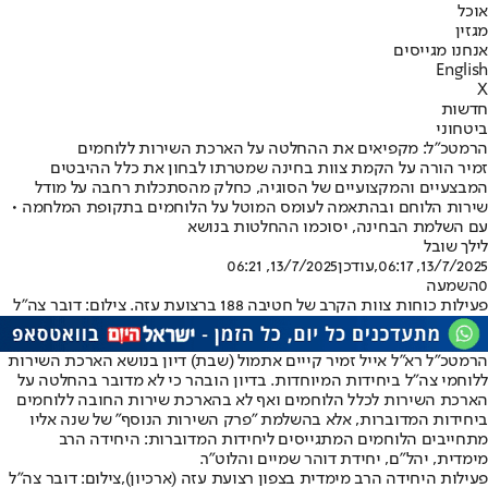
אוכל
מגזין
אנחנו מגייסים
English
X
חדשות
ביטחוני
הרמטכ"ל: מקפיאים את ההחלטה על הארכת השירות ללוחמים
זמיר הורה על הקמת צוות בחינה שמטרתו לבחון את כלל ההיבטים
המבצעיים והמקצועיים של הסוגיה, כחלק מהסתכלות רחבה על מודל
שירות הלוחם ובהתאמה לעומס המוטל על הלוחמים בתקופת המלחמה •
עם השלמת הבחינה, יסוכמו ההחלטות בנושא
לילך שובל
13/7/2025, 06:17
,עודכן
13/7/2025, 06:21
0
השמעה
פעילות כוחות צוות הקרב של חטיבה 188 ברצועת עזה. צילום: דובר צה"ל
הרמטכ״ל רא"ל אייל זמיר קייים אתמול (שבת) דיון בנושא הארכת השירות
ללוחמי צה"ל ביחידות המיוחדות. בדיון הובהר כי לא מדובר בהחלטה על
הארכת השירות לכלל הלוחמים ואף לא בהארכת שירות החובה ללוחמים
ביחידות המדוברות, אלא בהשלמת "פרק השירות הנוסף" של שנה אליו
מתחייבים הלוחמים המתגייסים ליחידות המדוברות: היחידה הרב
מימדית, יהל"ם, יחידת דוהר שמיים והלוט"ר.
פעילות היחידה הרב מימדית בצפון רצועת עזה (ארכיון),צילום: דובר צה"ל