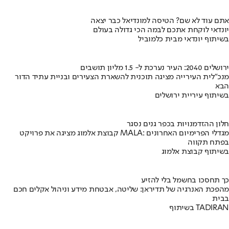
אתם עוד לא שם? הטיסה למונדיאל כבר יצאה
יונדאי לוקחת אתכם לבמה הכי גדולה בעולם
בשיתוף יונדאי מבית כלמוביל
ירושלים 2040: העיר נערכת ל- 1.5 מליון תושבים
מנכ"לית העירייה מציגה תוכנית להשארת הצעירים ובניית עתיד הדור
הבא
בשיתוף עיריית ירושלים
חלון ההזדמנויות בכפר גנים נסגר
קבוצת אלמוג מציגה את פרויקט MALA: מגדלי הפרימיום האחרונים
בפתח תקווה
בשיתוף קבוצת אלמוג
כך תחסכו בחשמל בלי להזיע
מהפכת האנרגיה של תדיראן: שליטה, אבטחת מידע וניהול אקלים חכם
בבית
בשיתוף TADIRAN