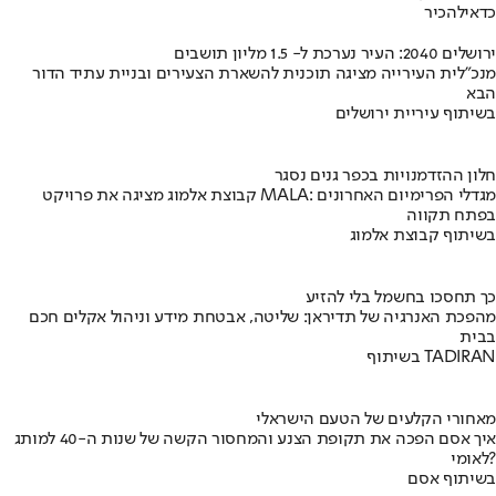
כדאי
להכיר
ירושלים 2040: העיר נערכת ל- 1.5 מליון תושבים
מנכ"לית העירייה מציגה תוכנית להשארת הצעירים ובניית עתיד הדור
הבא
בשיתוף עיריית ירושלים
חלון ההזדמנויות בכפר גנים נסגר
קבוצת אלמוג מציגה את פרויקט MALA: מגדלי הפרימיום האחרונים
בפתח תקווה
בשיתוף קבוצת אלמוג
כך תחסכו בחשמל בלי להזיע
מהפכת האנרגיה של תדיראן: שליטה, אבטחת מידע וניהול אקלים חכם
בבית
בשיתוף TADIRAN
מאחורי הקלעים של הטעם הישראלי
איך אסם הפכה את תקופת הצנע והמחסור הקשה של שנות ה-40 למותג
לאומי?
בשיתוף אסם