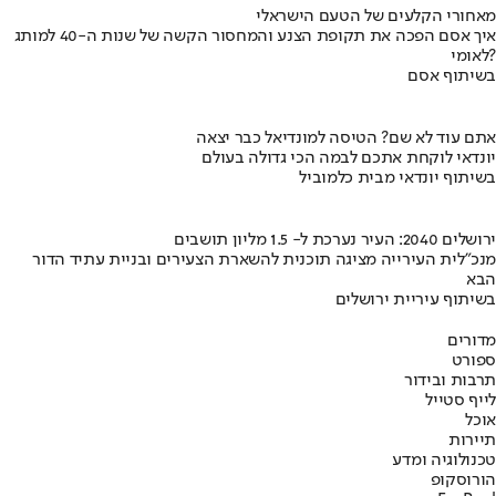
מאחורי הקלעים של הטעם הישראלי
איך אסם הפכה את תקופת הצנע והמחסור הקשה של שנות ה-40 למותג
לאומי?
בשיתוף אסם
אתם עוד לא שם? הטיסה למונדיאל כבר יצאה
יונדאי לוקחת אתכם לבמה הכי גדולה בעולם
בשיתוף יונדאי מבית כלמוביל
ירושלים 2040: העיר נערכת ל- 1.5 מליון תושבים
מנכ"לית העירייה מציגה תוכנית להשארת הצעירים ובניית עתיד הדור
הבא
בשיתוף עיריית ירושלים
מדורים
ספורט
תרבות ובידור
לייף סטייל
אוכל
תיירות
טכנולוגיה ומדע
הורוסקופ