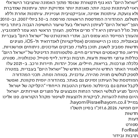
"ישראל היום" הוא גוף תקשורת שנוסד מתוך האמונה שהציבור הישראלי
ראוי לעיתונות טובה יותר, מאוזנת יותר ומדויקת יותר. עיתונות שמדברת
ולא צועקת. עיתונות אמינה, אובייקטיבית ועניינית. עיתונות אחרת וללא
תשלום. המהדורה המודפסת הראשונה פורסמה ב-30 ביולי 2007, וב-2010
הפך "ישראל היום" לעיתון הישראלי בעל שיעור החשיפה הגבוה ביותר בימי
חול. מו"ל העיתון היא ד"ר מרים אדלסון. העורך הראשי הוא עמר לחמנוביץ,
והעורך המייסד הוא עמוס רגב. אתרי האינטרנט של "ישראל היום" בעברית
ובאנגלית, כמו כן היישומונים (אפליקציות) לאנדרואיד ול-iOS, מציגים
חדשות מסביב לשעון, תוכן בלעדי, מבזקים ועדכונים, ניתוחים ופרשנויות,
וידיאו, פודקאסטים ושידורים חיים. פלטפורמות הדיגיטל של "ישראל היום"
כוללות ערוצי חדשות ודעות, תרבות ובידור, לייף סטייל, טכנולוגיה, ספורט,
כלכלה וצרכנות, בריאות, חיילים, אוכל, יהדות, תיירות ורכב. ב-2021 עלו
לאוויר האתר החדש והיישומון החדש של "ישראל היום" בעברית, במטרה
לספק לגולשים חוויה מהירה, עדכנית, בטוחה ונוחה. תכני המהדורה
המודפסת של העיתון זמינים גם באתר, במהדורה יומית מקוונת, ואפשר
לקבל אותם גם בניוזלטר. מועדון ההטבות הייחודי "הקליקה של ישראל
היום" מציע לגולשי האתר הנחות ומבצעים על מוצרים ושירותים. ישראל
היום פתוח להערות, לביקורת ולהצעות לשיפור מקהל הקוראים. פנו אלינו
במייל hayom@israelhayom.co.il.
יום חמישי, 11.6.2026
כ"ו בסיון תשפ"ו
חדשות
דעות
ספורט
ForReal
תרבות ובידור