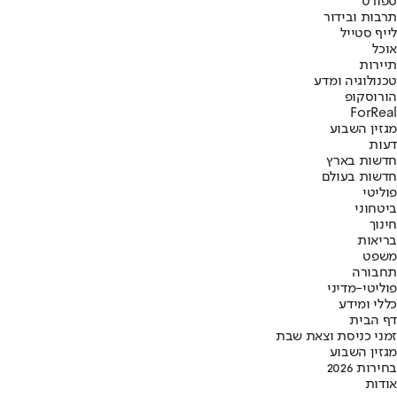
ספורט
תרבות ובידור
לייף סטייל
אוכל
תיירות
טכנולוגיה ומדע
הורוסקופ
ForReal
מגזין השבוע
דעות
חדשות בארץ
חדשות בעולם
פוליטי
ביטחוני
חינוך
בריאות
משפט
תחבורה
פוליטי-מדיני
כללי ומידע
דף הבית
זמני כניסת וצאת שבת
מגזין השבוע
בחירות 2026
אודות