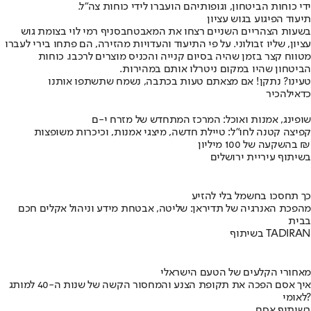
ידי כוחות הביטחון, וגופותיהם הועברו לידי כוחות צה"ל.
תיעוד הפיגוע בגוש עציון
בשעות הצהריים השניים רצחו את המאבטח
בסניף רמי לוי בצומת גוש
עציון
, שליו זבולוני. על פי התיעוד והעדויות מהזירה, הם פתחו בירי לעברו
מטווח קצר בזמן שהיה בסיום קנייה והכניס מוצרים לרכבו. כוחות
הביטחון שהיו במקום ניטרלו אותם במהירות.
טעינו? נתקן! אם מצאתם טעות בכתבה, נשמח שתשתפו אותנו
כדאי
להכיר
שופינג, אמנות ואוכל: המרכז המתחדש של מזרח י-ם
קפיצה קטנה לחו"ל: טיילת חדשה, מיצגי אמנות, וכיכרות משופצות
בהשקעה של 100 מיליון ₪
בשיתוף עיריית ירושלים
כך תחסכו בחשמל בלי להזיע
מהפכת האנרגיה של תדיראן: שליטה, אבטחת מידע וניהול אקלים חכם
בבית
בשיתוף TADIRAN
מאחורי הקלעים של הטעם הישראלי
איך אסם הפכה את תקופת הצנע והמחסור הקשה של שנות ה-40 למותג
לאומי?
בשיתוף אסם