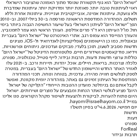
"ישראל היום" הוא גוף תקשורת שנוסד מתוך האמונה שהציבור הישראלי
ראוי לעיתונות טובה יותר, מאוזנת יותר ומדויקת יותר. עיתונות שמדברת
ולא צועקת. עיתונות אמינה, אובייקטיבית ועניינית. עיתונות אחרת וללא
תשלום. המהדורה המודפסת הראשונה פורסמה ב-30 ביולי 2007, וב-2010
הפך "ישראל היום" לעיתון הישראלי בעל שיעור החשיפה הגבוה ביותר בימי
חול. מו"ל העיתון היא ד"ר מרים אדלסון. העורך הראשי הוא עמר לחמנוביץ,
והעורך המייסד הוא עמוס רגב. אתרי האינטרנט של "ישראל היום" בעברית
ובאנגלית, כמו כן היישומונים (אפליקציות) לאנדרואיד ול-iOS, מציגים
חדשות מסביב לשעון, תוכן בלעדי, מבזקים ועדכונים, ניתוחים ופרשנויות,
וידיאו, פודקאסטים ושידורים חיים. פלטפורמות הדיגיטל של "ישראל היום"
כוללות ערוצי חדשות ודעות, תרבות ובידור, לייף סטייל, טכנולוגיה, ספורט,
כלכלה וצרכנות, בריאות, חיילים, אוכל, יהדות, תיירות ורכב. ב-2021 עלו
לאוויר האתר החדש והיישומון החדש של "ישראל היום" בעברית, במטרה
לספק לגולשים חוויה מהירה, עדכנית, בטוחה ונוחה. תכני המהדורה
המודפסת של העיתון זמינים גם באתר, במהדורה יומית מקוונת, ואפשר
לקבל אותם גם בניוזלטר. מועדון ההטבות הייחודי "הקליקה של ישראל
היום" מציע לגולשי האתר הנחות ומבצעים על מוצרים ושירותים. ישראל
היום פתוח להערות, לביקורת ולהצעות לשיפור מקהל הקוראים. פנו אלינו
במייל hayom@israelhayom.co.il.
יום חמישי, 4.6.2026
י"ט בסיון תשפ"ו
חדשות
דעות
ספורט
ForReal
תרבות ובידור