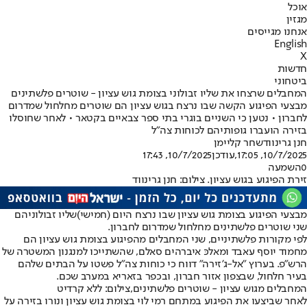
אוכל
מגזין
אנחנו מגייסים
English
X
חדשות
ביטחוני
המחבלים שרצחו את שליו זבולוני בצומת גוש עציון - שוטרים פלשתינים
מבצעי הפיגוע הקשה שבו נרצח בגוש עציון הם שוטרים מחלחול שמדרום
לחברון • נטען כי השניים בוגרי בתי ספר צבאיים בקטאר • לאחר שחוסלו
בזירה הועברו גופותיהם לכוחות צה"ל
חנן גרינווד
שחר קליימן
10/7/2025, 17:05
,עודכן
10/7/2025, 17:43
0
השמעה
זירת הפיגוע בגוש עציון. צילום: חנן גרינווד
מבצעי הפיגוע בצומת גוש עציון שבו נרצח היום (חמישי)
שליו זבולוני
הם
שני שוטרים פלשתינים מחלחול שמדרום לחברון.
לפי מקורות פלשתיניים, שני המחבלים מהפיגוע בצומת גוש עציון הם
מחמוד יוסף עאבד ומאלכּ איברהים סאלם, שהשתייכו למנגנון המשטרה של
הרש"פ. בערוץ "אל-ג'זירה" דווח כי כוחות צה"ל פשטו על הבתים שלהם
בעיר חלחול, שבצפון אזור חברון, ובכפר בזאריא במערב שכם.
המחבלים מגוש עציון - שוטרים פלשתינים,צילום: ללא קרדיט
לאחר שביצעו את הפיגוע במתחם רמי לוי בצומת גוש עציון ונורו בזירה על