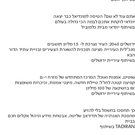
אתם עוד לא שם? הטיסה למונדיאל כבר יצאה
יונדאי לוקחת אתכם לבמה הכי גדולה בעולם
בשיתוף יונדאי מבית כלמוביל
ירושלים 2040: העיר נערכת ל- 1.5 מליון תושבים
מנכ"לית העירייה מציגה תוכנית להשארת הצעירים ובניית עתיד הדור
הבא
בשיתוף עיריית ירושלים
שופינג, אמנות ואוכל: המרכז המתחדש של מזרח י-ם
קפיצה קטנה לחו"ל: טיילת חדשה, מיצגי אמנות, וכיכרות משופצות
בהשקעה של 100 מיליון ₪
בשיתוף עיריית ירושלים
כך תחסכו בחשמל בלי להזיע
מהפכת האנרגיה של תדיראן: שליטה, אבטחת מידע וניהול אקלים חכם
בבית
בשיתוף TADIRAN