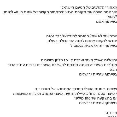
מאחורי הקלעים של הטעם הישראלי
איך אסם הפכה את תקופת הצנע והמחסור הקשה של שנות ה-40 למותג
לאומי?
בשיתוף אסם
אתם עוד לא שם? הטיסה למונדיאל כבר יצאה
יונדאי לוקחת אתכם לבמה הכי גדולה בעולם
בשיתוף יונדאי מבית כלמוביל
ירושלים 2040: העיר נערכת ל- 1.5 מליון תושבים
מנכ"לית העירייה מציגה תוכנית להשארת הצעירים ובניית עתיד הדור
הבא
בשיתוף עיריית ירושלים
שופינג, אמנות ואוכל: המרכז המתחדש של מזרח י-ם
קפיצה קטנה לחו"ל: טיילת חדשה, מיצגי אמנות, וכיכרות משופצות
בהשקעה של 100 מיליון ₪
בשיתוף עיריית ירושלים
מדורים