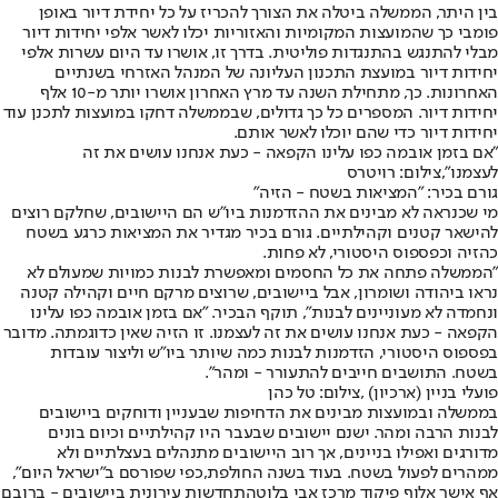
בין היתר, הממשלה ביטלה את הצורך להכריז על כל יחידת דיור באופן
פומבי כך שהמועצות המקומיות והאזוריות יכלו לאשר אלפי יחידות דיור
מבלי להתנגש בהתנגדות פוליטית. בדרך זו, אושרו עד היום עשרות אלפי
יחידות דיור במועצת התכנון העליונה של המנהל האזרחי בשנתיים
האחרונות. כך, מתחילת השנה עד מרץ האחרון אושרו יותר מ-10 אלף
יחידות דיור. המספרים כל כך גדולים, שבממשלה דחקו במועצות לתכנן עוד
יחידות דיור כדי שהם יוכלו לאשר אותם.
"אם בזמן אובמה כפו עלינו הקפאה - כעת אנחנו עושים את זה
לעצמנו",צילום: רויטרס
גורם בכיר: "המציאות בשטח - הזיה"
מי שכנראה לא מבינים את ההזדמנות ביו"ש הם היישובים, שחלקם רוצים
להישאר קטנים וקהילתיים. גורם בכיר מגדיר את המציאות כרגע בשטח
כהזיה וכפספוס היסטורי, לא פחות.
"הממשלה פתחה את כל החסמים ומאפשרת לבנות כמויות שמעולם לא
נראו ביהודה ושומרון, אבל ביישובים, שרוצים מרקם חיים וקהילה קטנה
ונחמדה לא מעוניינים לבנות", תוקף הבכיר. "אם בזמן אובמה כפו עלינו
הקפאה - כעת אנחנו עושים את זה לעצמנו. זו הזיה שאין כדוגמתה. מדובר
בפספוס היסטורי, הזדמנות לבנות כמה שיותר ביו"ש וליצור עובדות
בשטח. התושבים חייבים להתעורר - ומהר".
פועלי בניין (ארכיון) ,צילום: טל כהן
בממשלה ובמועצות מבינים את הדחיפות שבעניין ודוחקים ביישובים
לבנות הרבה ומהר. ישנם יישובים שבעבר היו קהילתיים וכיום בונים
מדורגים ואפילו בניינים, אך רוב היישובים מתנהלים בעצלתיים ולא
ממהרים לפעול בשטח. בעוד בשנה החולפת,
כפי שפורסם ב"ישראל היום",
אף אישר אלוף פיקוד מרכז אבי בלוט
התחדשות עירונית ביישובים - ברובם