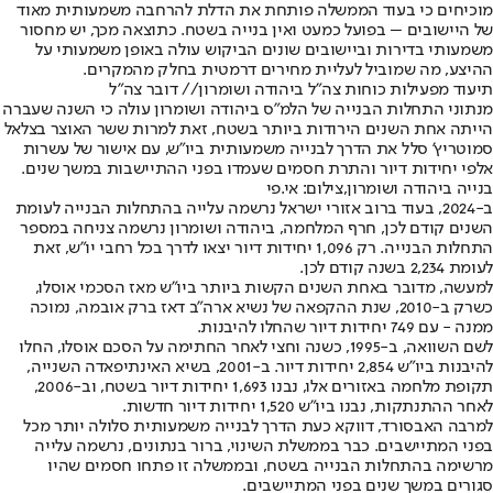
מוכיחים כי בעוד הממשלה פותחת את הדלת להרחבה משמעותית מאוד
של היישובים – בפועל כמעט ואין בנייה בשטח. כתוצאה מכך, יש מחסור
משמעותי בדירות וביישובים שונים הביקוש עולה באופן משמעותי על
ההיצע, מה שמוביל לעליית מחירים דרמטית בחלק מהמקרים.
תיעוד מפעילות כוחות צה"ל ביהודה ושומרון// דובר צה"ל
מנתוני התחלות הבנייה של הלמ"ס ביהודה ושומרון עולה כי השנה שעברה
הייתה אחת השנים הירודות ביותר בשטח, זאת למרות ששר האוצר בצלאל
סמוטריץ' סלל את הדרך לבנייה משמעותית ביו"ש, עם אישור של עשרות
אלפי יחידות דיור והתרת חסמים שעמדו בפני ההתיישבות במשך שנים.
בנייה ביהודה ושומרון,צילום: אי.פי
ב-2024, בעוד ברוב אזורי ישראל נרשמה עלייה בהתחלות הבנייה לעומת
השנים קודם לכן, חרף המלחמה, ביהודה ושומרון נרשמה צניחה במספר
התחלות הבנייה. רק 1,096 יחידות דיור יצאו לדרך בכל רחבי יו"ש, זאת
לעומת 2,234 בשנה קודם לכן.
למעשה, מדובר באחת השנים הקשות ביותר ביו"ש מאז הסכמי אוסלו,
כשרק ב-2010, שנת ההקפאה של נשיא ארה"ב דאז ברק אובמה, נמוכה
ממנה - עם 749 יחידות דיור שהחלו להיבנות.
לשם השוואה, ב-1995, כשנה וחצי לאחר החתימה על הסכם אוסלו, החלו
להיבנות ביו"ש 2,854 יחידות דיור. ב-2001, בשיא האינתיפאדה השנייה,
תקופת מלחמה באזורים אלו, נבנו 1,693 יחידות דיור בשטח, וב-2006,
לאחר ההתנתקות, נבנו ביו"ש 1,520 יחידות דיור חדשות.
למרבה האבסורד, דווקא כעת הדרך לבנייה משמעותית סלולה יותר מכל
בפני המתיישבים. כבר בממשלת השינוי, ברור בנתונים, נרשמה עלייה
מרשימה בהתחלות הבנייה בשטח, ובממשלה זו פתחו חסמים שהיו
סגורים במשך שנים בפני המתיישבים.