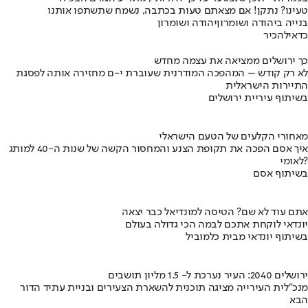
טעינו? נתקן! אם מצאתם טעות בכתבה, נשמח שתשתפו אותנו
בנייה ביהודה ושומרון
יהודה ושומרון
כדאי
להכיר
כך ירושלים ממציאה את עצמה מחדש
לא רק קודש – המהפכה המודרנית שעוברת י-ם מחזירה אותה לפסגת
התיירות הישראלית
בשיתוף עיריית ירושלים
מאחורי הקלעים של הטעם הישראלי
איך אסם הפכה את תקופת הצנע והמחסור הקשה של שנות ה-40 למותג
לאומי?
בשיתוף אסם
אתם עוד לא שם? הטיסה למונדיאל כבר יצאה
יונדאי לוקחת אתכם לבמה הכי גדולה בעולם
בשיתוף יונדאי מבית כלמוביל
ירושלים 2040: העיר נערכת ל- 1.5 מליון תושבים
מנכ"לית העירייה מציגה תוכנית להשארת הצעירים ובניית עתיד הדור
הבא