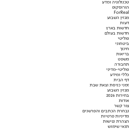
טכנולוגיה ומדע
הורוסקופ
ForReal
מגזין השבוע
דעות
חדשות בארץ
חדשות בעולם
פוליטי
ביטחוני
חינוך
בריאות
משפט
תחבורה
פוליטי-מדיני
כללי ומידע
דף הבית
זמני כניסת וצאת שבת
מגזין השבוע
בחירות 2026
אודות
צור קשר
נבחרת הכתבים והפרשנים
מדיניות פרטיות
הצהרת נגישות
תנאי שימוש