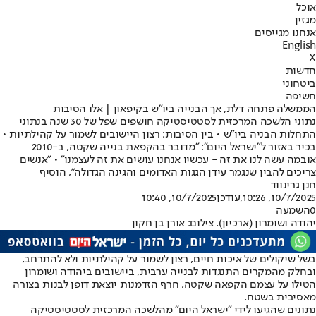
אוכל
מגזין
אנחנו מגייסים
English
X
חדשות
ביטחוני
חשיפה
הממשלה פתחה דלת, אך הבנייה ביו"ש בקיפאון | אלו הסיבות
נתוני הלשכה המרכזית לסטטיסטיקה חושפים שפל של 30 שנה בנתוני
התחלות הבניה ביו"ש • בין הסיבות: רצון היישובים לשמור על קהילתיות •
בכיר באזור ל"ישראל היום": "מדובר בהקפאת בנייה שקטה, ב-2010
אובמה עשה לנו את זה - עכשיו אנחנו עושים את זה לעצמנו" • "אנשים
צריכים להבין שנגמר עידן הגגות האדומים והגינה הגדולה", הוסיף
חנן גרינווד
10/7/2025, 10:26
,עודכן
10/7/2025, 10:40
0
השמעה
יהודה ושומרון (ארכיון). צילום: אורן בן חקון
בשל שיקולים של איכות חיים, רצון לשמור על קהילתיות ולא להתרחב,
ובחלק מהמקרים התנגדות לבנייה ערבית, ביישובים ביהודה ושומרון
הטילו על עצמם הקפאה שקטה, חרף הזדמנות יוצאת דופן לבנות בצורה
מאסיבית בשטח.
נתונים שהגיעו לידי "ישראל היום" מהלשכה המרכזית לסטטיסטיקה