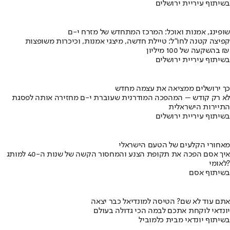
בשיתוף עיריית ירושלים
שופינג, אמנות ואוכל: המרכז המתחדש של מזרח י-ם
קפיצה קטנה לחו"ל: טיילת חדשה, מיצגי אמנות, וכיכרות משופצות
בהשקעה של 100 מיליון ₪
בשיתוף עיריית ירושלים
כך ירושלים ממציאה את עצמה מחדש
לא רק קודש – המהפכה המודרנית שעוברת י-ם מחזירה אותה לפסגת
התיירות הישראלית
בשיתוף עיריית ירושלים
מאחורי הקלעים של הטעם הישראלי
איך אסם הפכה את תקופת הצנע והמחסור הקשה של שנות ה-40 למותג
לאומי?
בשיתוף אסם
אתם עוד לא שם? הטיסה למונדיאל כבר יצאה
יונדאי לוקחת אתכם לבמה הכי גדולה בעולם
בשיתוף יונדאי מבית כלמוביל