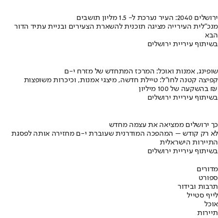
ירושלים 2040: העיר נערכת ל- 1.5 מליון תושבים
מנכ"לית העירייה מציגה תוכנית להשארת הצעירים ובניית עתיד הדור
הבא
בשיתוף עיריית ירושלים
שופינג, אמנות ואוכל: המרכז המתחדש של מזרח י-ם
קפיצה קטנה לחו"ל: טיילת חדשה, מיצגי אמנות, וכיכרות משופצות
בהשקעה של 100 מיליון ₪
בשיתוף עיריית ירושלים
כך ירושלים ממציאה את עצמה מחדש
לא רק קודש – המהפכה המודרנית שעוברת י-ם מחזירה אותה לפסגת
התיירות הישראלית
בשיתוף עיריית ירושלים
מדורים
ספורט
תרבות ובידור
לייף סטייל
אוכל
תיירות