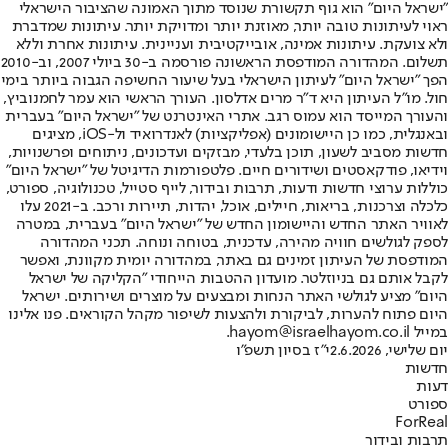
"ישראל היום" הוא גוף תקשורת שנוסד מתוך האמונה שהציבור הישראלי
ראוי לעיתונות טובה יותר, מאוזנת יותר ומדויקת יותר. עיתונות שמדברת
ולא צועקת. עיתונות אמינה, אובייקטיבית ועניינית. עיתונות אחרת וללא
תשלום. המהדורה המודפסת הראשונה פורסמה ב-30 ביולי 2007, וב-2010
הפך "ישראל היום" לעיתון הישראלי בעל שיעור החשיפה הגבוה ביותר בימי
חול. מו"ל העיתון היא ד"ר מרים אדלסון. העורך הראשי הוא עמר לחמנוביץ,
והעורך המייסד הוא עמוס רגב. אתרי האינטרנט של "ישראל היום" בעברית
ובאנגלית, כמו כן היישומונים (אפליקציות) לאנדרואיד ול-iOS, מציגים
חדשות מסביב לשעון, תוכן בלעדי, מבזקים ועדכונים, ניתוחים ופרשנויות,
וידיאו, פודקאסטים ושידורים חיים. פלטפורמות הדיגיטל של "ישראל היום"
כוללות ערוצי חדשות ודעות, תרבות ובידור, לייף סטייל, טכנולוגיה, ספורט,
כלכלה וצרכנות, בריאות, חיילים, אוכל, יהדות, תיירות ורכב. ב-2021 עלו
לאוויר האתר החדש והיישומון החדש של "ישראל היום" בעברית, במטרה
לספק לגולשים חוויה מהירה, עדכנית, בטוחה ונוחה. תכני המהדורה
המודפסת של העיתון זמינים גם באתר, במהדורה יומית מקוונת, ואפשר
לקבל אותם גם בניוזלטר. מועדון ההטבות הייחודי "הקליקה של ישראל
היום" מציע לגולשי האתר הנחות ומבצעים על מוצרים ושירותים. ישראל
היום פתוח להערות, לביקורת ולהצעות לשיפור מקהל הקוראים. פנו אלינו
במייל hayom@israelhayom.co.il.
יום שלישי, 2.6.2026
י"ז בסיון תשפ"ו
חדשות
דעות
ספורט
ForReal
תרבות ובידור