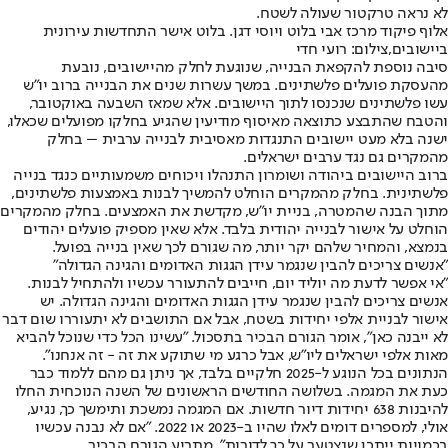
לא נראה טרקטור שעולה לשטח.
אלוף פיקוד מרכז אבי בלוט ויוסי דגן. בלוט אישר התחדשות עירונית
ביישובים,צילום: רועי חדי
סיבה נוספת להקפאת הבנייה, שנוגעת לחלק מהיישובים, נובעת
מהעסקת פועלים פלשתינים. במשך עשרות שנים את הבנייה ברוב יו"ש
עשו פלשתינים שנכנסו לתוך היישובים. אלא שמאז השבעה באוקטובר,
והטבח שהתבצע כתוצאה מאיסוף מודיעין שהגיע בחלקו מפועלים שכאלו,
ישנה בלא מעט יישובים התנגדות מאסיבית לבנייה ערבית – בחלק
מהמקרים גם נגד ערבים ישראלים.
ברוב היישובים ביהודה ושומרון התנהלו ויכוחים משמעותיים כנגד בנייה
פלשתינית. בחלק מהמקרים הוחלט להמשיך לבנות באמצעות פלשתינים,
מתוך הבנה שהמטרה, בניית יו"ש, מקדשת את האמצעים. בחלק מהמקרים
הוחלט על אישור לבנייה יהודית בלבד. אלא שאין מספיק פועלים יהודים
בנמצא, והמחיר שלהם יקר יותר, מה שגורם לכך שאין בנייה בפועל.
"אנשים צריכים להבין שנגמר עידן הגגות האדומים והגינה הגדולה"
"אי אפשר לדעת מה יוליד יום, חייבים להתעורר עכשיו ולהתחיל לבנות.
אנשים צריכים להבין שנגמר עידן הגגות האדומים והגינה הגדולה. יש
אישור לבניית אלפי יחידות בשטח, אבל אם התושבים לא יתעוררו שום דבר
לא ייבנה כאן", אומר הגורם הבכיר בתסכול. "עשינו הכל כדי שנוכל להביא
מאות אלפי ישראלים ליו"ש, אבל כרגע מי שתוקע את זה - זה אנחנו".
הנתונים בכל הנוגע ל-2025 חלקיים בלבד, אך ניתן גם מהם ללמוד כבר
כעת את המגמה. בשלושה החודשים הראשונים של השנה הנוכחית החלו
להיבנות 638 יחידות דיור חדשות. אם המגמה נמשכת ותימשך כך, נגיע,
אולי, למספרים דומים לאלו שהיו ב-2023 או 2022. "אם לא נבנה עכשיו
בכמויות ייתכן שנצטער על כך לדורות", מתריע הגורם הבכיר.